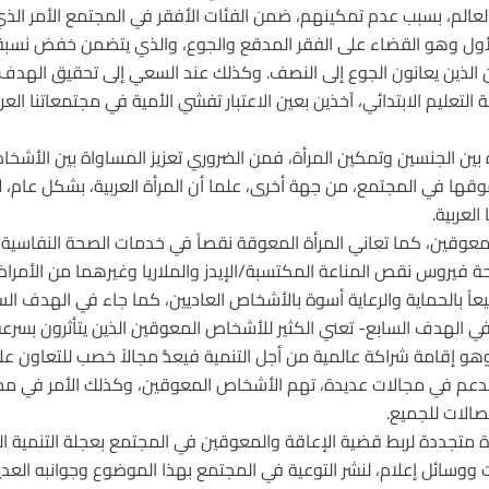
لم، بسبب عدم تمكينهم، ضمن الفئات الأفقر في المجتمع الأمر الذي
لأول وهو القضاء على الفقر المدقع والجوع، والذي يتضمن خفض نسب
 الذين يعانون الجوع إلى النصف. وكذلك عند السعي إلى تحقيق الهدف ا
لة التعليم الابتدائي، آخذين بعين الاعتبار تفشي الأمية في مجتمعاتنا 
 بين الجنسين وتمكين المرأة، فمن الضروري تعزيز المساواة بين الأشخاص 
ها في المجتمع، من جهة أخرى، علما أن المرأة العربية، بشكل عام، ل
لعربية.
عوقين، كما تعاني المرأة المعوقة نقصاً في خدمات الصحة النفاسية،
ة فيروس نقص المناعة المكتسبة/الإيدز والملاريا وغيرهما من الأمراض
 بالحماية والرعاية أسوة بالأشخاص العاديين، كما جاء في الهدف ال
 في الهدف السابع- تعني الكثير للأشخاص المعوقين الذين يتأثرون بسرعة
 وهو إقامة شراكة عالمية من أجل التنمية فيعدُّ مجالاً خصب للتعاون ع
والدعم في مجالات عديدة، تهم الأشخاص المعوقين، وكذلك الأمر في مج
تصالات للجميع.
متجددة لربط قضية الإعاقة والمعوقين في المجتمع بعجلة التنمية 
وسائل إعلام، لنشر التوعية في المجتمع بهذا الموضوع وجوانبه العدي