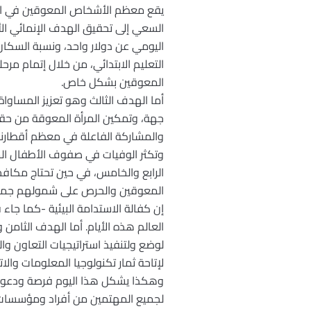
يقع معظم الأشخاص المعوقين في العا
السعي إلى تحقيق الهدف الإنمائي ا
اليومي عن دولار واحد، ونسبة السكان
التعليم الابتدائي، من خلال إتمام مرح
المعوقين بشكل خاص.
أما الهدف الثالث وهو تعزيز المساواة
جهة، وتمكين المرأة المعوقة من حقوق
والمشاركة الفاعلة في معظم أقطارنا ا
وتكثر الوفيات في صفوف الأطفال الم
الرابع والخامس، في حين تحتاج مكافح
المعوقين والحرص على شمولهم جميعاً
إن كفالة الاستدامة البيئية -كما جاء
العالم هذه الأيام. أما الهدف الثامن
لوضع ولتنفيذ استراتيجيات التعاون 
لإتاحة ثمار تكنولوجيا المعلومات والا
وهكذا يشكل هذا اليوم فرصة ودعوة 
لجميع المهتمين من أفراد ومؤسسات و