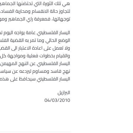
هي تلك الثورة التي تحتضنها الجماهير
لتجاوز حالة الانقسام ومحاربة الفسا
توجهاتها، فمعرفة راي الجماهير ومو
اليسار الفلسطيني عامة يواجه اليوم ت
الوضع الحالي وما تمر به القضية الفل
ولا تعمل على اعادة الاعتبار الى القض
والقيام بخطوات فعلية ومواجهة كل ح
اليسار الفلسطيني عن النهج المهيم
نهج فاسد ومساوم ليردعه عن سياساته 
اليسار الفلسطيني سيحافظ على هذه ا
البرازيل
04/03/2010