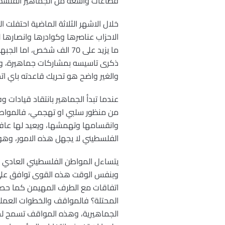
قطاعات واسعة من الجماهير الفلسطي
خلال الاشهر الثلاثة الماضية احتفلت
الاحزاب عناصرها وكوادرها وانصارها 
ما يزيد على 70 الف شخص،
ذكرى تاسيسه بمشاركات جماهيرة، وجاء
والغير واضح هو تحريك قاعدته باي ات
عندما تبدأ الجماهير بانتقاد قيادات و
من منظور سلبي او تهجمي، فالمواطن ا
وانقسامها وتهمشها، ويعيد لها عافيت
الفلسطيني لا يجهل هذه الامور، وهو 
يتساءل المواطن الفلسطيني العادي وال
وبنفس الوقت هذه القوى توافق على 
اتفاقات مع الطرف المهيمن كما حصل با
المحتلة؟ فالمواقف والخطوات العمل
الجماهيرية، وهذه المواقف تسمح لحرك