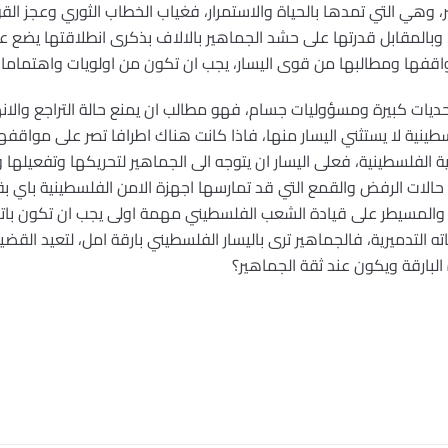
، وهي التي تمدها بالحياة والاستمرار، فغياب الخطاب الثوري وعجز الق
د، وبالمقابل قدرتها على حشد الجماهير بالالاف بذكرى انطلاقتها يضع 
اقفها ومطالبها من قوى اليسار، يجب ان تكون من اولويات واهتمامات
حديات كبيرة ومسؤوليات جسام، فهو مطالب ان يمنع حالة التراجع والانهي
سطينية لا يستثني اليسار منها، فاذا كانت هناك اطرافا تصر على مواقفها
ية الفلسطينية، فعلى اليسار ان يتوجه الى الجماهير لتحريكها وتفعيلها 
الات الرفض والقمع التي قد تمارسها اجهزة الامن الفلسطينية باي بق
ن والمسيطر على قيادة الشعب الفلسطيني مهمة اولى يجب ان تكون با
التدميرية، فالجماهير ترى باليسار الفلسطيني بارقة امل، لتعيد القضي
لبارقة ويكون عند ثقة الجماهير؟