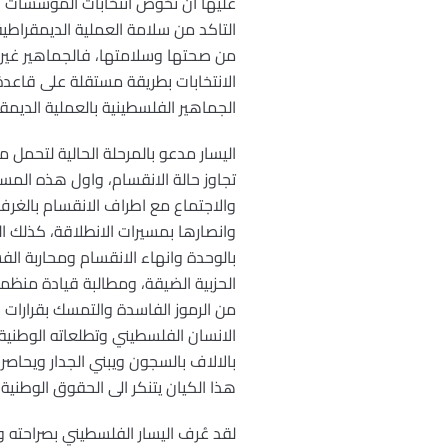
عليها ان تخوض انتخابات المؤسسات ال
التاكد من سلامة العملية الديمقراطية 
من صحتها وسلامتها، فالجماهير غير 
الانتخابات بطريقة مستقلة على قاعد
الجماهير الفلسطينية بالعملية الديمقر
اليسار مدعو بالمرحلة الحالية لتحمل
تجاوز حالة الانقسام، واول هذه المس
والاجتماع مع اطراف الانقسام بالغرف
وانصارها بمسيرات الانطلاقة، كذلك ا
بالوحدة وانهاء الانقسام ومحاربة ال
الحزبية الضيقة، ومطالبة قيادة منظ
من الرموز الفاسدة والتمسك بقرارات 
الانسان الفلسطيني وتطلعاته الوطنية
بالالاف بالسجون ويبني الجدار ويحاصر
هذا الكيان يتنكر الى الحقوق الوطنية
لقد عُرف اليسار الفلسطيني بصراحته وج