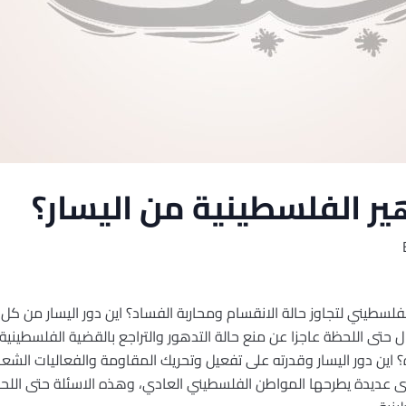
هير الفلسطينية من اليسار؟
لسطيني لتجاوز حالة الانقسام ومحاربة الفساد؟ اين دور اليسار من كل ا
زال حتى اللحظة عاجزا عن منع حالة التدهور والتراجع بالقضية الفلسطيني
ين دور اليسار وقدرته على تفعيل وتحريك المقاومة والفعاليات الشعبي
خرى عديدة يطرحها المواطن الفلسطيني العادي، وهذه الاسئلة حتى اللح