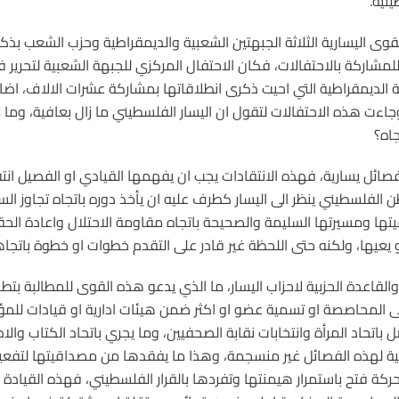
نية.
 القوى اليسارية الثلاثة الجبهتين الشعبية والديمقراطية وحزب الشعب
للمشاركة بالاحتفالات، فكان الاحتفال المركزي للجبهة الشعبية لتحرير
 اما الجبهة الديمقراطية التي احيت ذكرى انطلاقاتها بمشاركة عشرات الالاف،
ت هذه الاحتفالات لتقول ان اليسار الفلسطيني ما زال بعافية، وما زا
جاه؟
فصائل يسارية، فهذه الانتقادات يجب ان يفهمها القيادي او الفصيل انتقا
لفلسطيني ينظر الى اليسار كطرف عليه ان يأخذ دوره باتجاه تجاوز السا
ها ومسيرتها السليمة والصحيحة باتجاه مقاومة الاحتلال واعادة الحق
يعيها، ولكنه حتى اللحظة غير قادر على التقدم خطوات او خطوة باتجاه
قاعدة الحزبية لاحزاب اليسار، ما الذي يدعو هذه القوى للمطالبة بتطب
المحاصصة او تسمية عضو او اكثر ضمن هيئات ادارية او قيادات للم
تحاد المرأة وانتخابات نقابة الصحفيين، وما يجري باتحاد الكتاب والاد
ية لهذه الفصائل غير منسجمة، وهذا ما يفقدها من مصداقيتها لتفع
ة فتح باستمرار هيمنتها وتفردها بالقرار الفلسطيني، فهذه القيادة ال