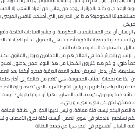
ا الجزائر، و في رأيي هم متوفون و ليسوا بمفقودين، و أحيانا كثيرة، بل
 الإعدام، و كأنه بالجزائر لا يوجد من يعاني من أفراد الشعب إلا المسا
تشفياتنا الحكومية؟ ماذا عن الصراصير التي أصبحت تنافس المرضى ف
مريض.
لإنسان أن عجز المستشفيات الحكومية، و جشع العيادات الخاصة دفع بع
أن المساجد و الجمعيات الخيرية أصبحت هي الممول الدائم للعيادات الج
اليل و العمليات الجراحية باهظة الثمن.
 الإنسان بالجزائر كما في العالم هم من المحامين و رجال القانون، لك
طأ طبي، و كم هم كثيرون الضحايا من هذا النوع، ممن يدخلون لعلاج
مة، كأن يدخل المريض لعلاج الغدة الدرقية فيخرج أبكما بعد العملية
انين الخاصة بحماية الفئات المحرومة، هي تتغير من ظالمة إلى أكثر ظلم
نحة و الدواء، و أظنهم يجهلون الشرط الغريب الذي تضعه وزارة التض
عائلة كما يقولون، كيف نطالب المعاق ذهنيا أو حركيا بالزواج؟ أليست 
شيء ممكن، لكن كل شيء سيء و رديء.
ة الصم البكم ليست فئة معاقة، و ليس لديها الحق في بطاقة الإعاقة و
بكم تستطيع الاندماج في سوق العمل. أليست نكتة تحرق الأعصاب و تسخ
ه الشباب أنفسهم في البحر هربا من جحيم البطالة.