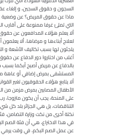
العشرية الدموية السوداء التي مرت به
السجون و حقوق السجين، و إلغاء عقوبة
ماذا عن حقوق المريض؟ عن وضعية مس
التي تملئ غرفا ممنوعة على أقارب ال
ألا يعلم هؤلاء المدافعون عن حقوق ا
لعلاج أبناءها و مرضاها، ألا يعلمون 
يلجئون لها بسبب تكاليف الأشعة و التح
أغلب من اختاروا دور الدفاع عن حقوق
بالدفاع عن مريض أصبح أبكما بسبب خ
المستشفى بمرض إضافي أو عاهة مستدي
ألا يتابع هؤلاء الحقوقيون تغير القو
الأطفال المصابين بمرض مزمن من الم
على المنحة، يجب أن يكون متزوجا، رب 
التناقضات، بل هي الجزائر بلد كل 
نكتة أخرى من نكت وزارة التضامن، فئ
في هذا الاختراع، هي أن فئة الصم ال
عن عمل الصم البكم، في وقت يرمي في