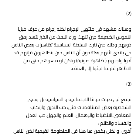
(2)
وهناك مشهد فى منتهى الإجرام لكنه إجرام من عرف خبايا
النفوس الضعيفة حين تلهث وراء البحث عن الخبز لتسد رمق
ذويهم وذلك حين تترك السلطة السياسية تظاهرات بعض الناس
فى بلادى لأنهم يعتقدون أن الناس حين يتظاهرون فإنهم قد
أدوا واجبهم ( ظاهرة صوتية) ولكن لو منعوهم حتى من
التظاهر فلربما لجئوا إلى العنف.
(3)
نجمع فى طيات حياتنا الاجتماعية و السياسية بل وحتى
الشخصية بعض المتناقضات مثل: حب التدين وارتكاب
المعاصى،الانضباط والإهمال، العلم والجهل،حب العدل
والفساد والظلم ،
أخرى، والخلل يكمن ها هنا فى المنظومة القيمية لكن الناس