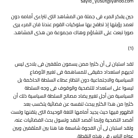
sayid_yusuf@yahoo.com
حين يفكر المرء فى جملة من المشاهد التى تتراءى أمامه دون
تعمد رؤيتها إذ تطفح بها سلوكيات القوم عندنا فان المرء يرى
صورا تبعث على التشاؤم وهاك مجموعة من هذى المشاهد.
(1)
لقد استبان لى أن كثيرا ممن يسمون مثقفين فى بلادى ليس
لديهم استعداد حقيقى للمساهمة فى تغيير الأوضاع
السياسية والاجتماعية دون انتظار عطاء السلطة الحاكمة بل
ليسوا على استعداد للتضحية والوقوف فى وجه السلطة
السياسية من أجل تغيير يضاد مصالح السلطة السياسية ذلك أن
كثيرا من هذا الكثير يبحث لنفسه عن فضائية يتكسب بعد
الظهور فيها حيث يجيد أمامها اللغة الوحيدة التى يتقنها ولست
أقصد التضحية وإنما أقصد النقد وتسول بحث الفضائيات عنه،
ولقد استبان لى أن الفجوة شاسعة ها هنا بين المثقفين وبين
عوام الناس فى هذه النقطة.