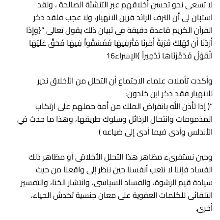
لا تسعى نحو تحسن أخلاقهم عبر التنشئة الصالحة ، ولقد
استبان لى أن الترف الزائد قرين الانهيار، ولا عجب فلقد ذكر
القرآن الكريم قاعدة دقيقة فى تبيان ذلك يقول تعالى “{وَإِذَا
أَرَدْنَا أَن نُّهْلِكَ قَرْيَةً أَمَرْنَا مُتْرَفِيهَا فَفَسَقُواْ فِيهَا فَحَقَّ عَلَيْهَا
الْقَوْلُ فَدَمَّرْنَاهَا تَدْمِيراً }الإسراء16
وأكدت تأملات علماء الاجتماع أن التحلل من الأخلاق نذير
للانهيار فقد ذكر ابن خلدون:
“( إذا تأذن الله بانقراض الملك من أمة حملهم على ارتكاب
المذمومات وانتحال الرذائل وسلوك طريقها، وهذا ما حدث في
الأندلس وأدى فيما أدى إلى ضياعه )
وحين نستقرىء مظاهر هذا التحلل الأخلاقى أو مظاهر ذلك
الفساد فإننا لا نتعب أنفسنا حين ننظر إلى واقعنا من حيث
سيادة قيم الرشوة، والفساد السياسى، وانتشار الخنا، والتفسير
التلقائى للكلمات العفوية على معان جنسية تخدش الحياء،
أخرى.