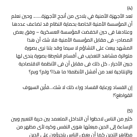
(4)
تعد الأجهزة الأمنية في بلادى من أنجح الأجهزة……. وحين نعلم
أن المؤسسة الأمنية الخاصة بحماية النظام قد تضاعف عددها
وعتادها فى حين انخفضت المؤسسة العسكرية – وفق بعض
المصادر- فى مقابل المؤسسة الأمنية فلا شك أن هذا
المشهد يبعث على التشاؤم لا سيما وقد بتنا نرى بصورة
متواترة مشاهد التعذيب فى أقسام الشرطة بصورة يندى لها
جبين الأحرار ، كل ذلك فى مقابل أن فى الأنظمة الاقتصادية
والإنتاجية تعد من أفشل الأنظمة! ما هذا؟ ولم؟ وبم؟
إن الفساد ورعاية الفساد وراء ذلك لا شك…فأين السيوف
القواطع؟!
(5)
كثير من الناس لاحظوا أن التداخل المتعمد بين حرية التعبير وبين
الإساءة إلى الدين مبعثها هوى النفس وكره لأى مظهر من
مظاهر التدين كما أن بعض الناس يتجرؤون على الدين