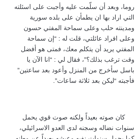
روما، وبعد أن سلّمت عليه وأجبت على اسئلته
التي اراد بها ان يطمأن على بلده سورية
ومدينته حلب وعلى سماحة المفتي حسون
وعلى افراد عائلتي، قلت له : “إن سماحة
المفتي يريد أن يتكلم معك، فمتى هو أفضل
وقت ترغب بذلك؟”، فقال لي : “انا الآن يا
باسل سأخرج من المنزل وأعود بعد ساعتين”
فأجبته “ليكن بعد ثلاثة ساعات”.
كان صوته بعيداً ولكنه صوت قوي يحمل
سنوات نضاله وسجنه لدى العدو الاسرائيلي،
كما يحمل سنوات نفيه وعيشه بعيداً عن وطنه