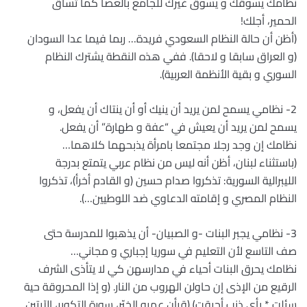
نظامك يسوقك و يسوق غيرك للجامع بالعصا كما تساق
الحمير، أجلك!
(أظن أن حالة النظام السعودي فريدة… ربما فيما عدا السودان
(و العراق سابقا و لاحقا). ففي هذه النقطة يشترك النظام
السوري و بقية الأنظمة العربية).
2- نظامي يسمح لمن يريد أن ينيك أو أن ينتاك أن يفعل، و
يسمح لمن يريد أن يعيش في “عفة و طهارة” أن يفعل.
نظامك إن وجد رجلا مجتمعا بامرأة يذبحهما كلاهما…
(باستثناء لبنان، أظن أنه ليس من نظام عربي يتمتع بدرجة
الليبرالية السورية: تذكروا صدام حسين (و القادم أخرأ)، تذكروا
النظام المصري و إقامته الدعاوي ضد اللوطيين…).
3- نظامي يجبر البنات -و الصبيان- أن يذهبوا للمدرسة حتى
صف التاسع لأن التعليم في سوريا إجباري و مجاني…
نظامك يحرق البنات أحياء في مدارسهن كي لا يتأذى الشرف
الرقيع من الإذى إن حاولن الهروب من النار. ﴿و إذا المحروقة حية
سئلت * بأي ذنب أحرقت﴾ (قرأن عمرو الخيّر، سورة التكوير، الآيتين