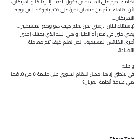
نظامك يحرم على المسيحيين دخول بلده… إلا إذا كانوا أمريكان،
لأن نظامك فشر من عينه أن يجرؤ على فتح باجوقه النتن بوجه
الأمريكان…
(باستثناء لبنان… يعني نحن نعلم كيف هو وضع المسيحيين…
يعني حتى في مصر أم الدنيا، و هي البلد الذي يمتلك إحدى
أعرق الكنائس المسيحية… نحن نعلم كيف تتم معاملة
الأقباط).
و منه:
في لائحتي إياها، حصل النظام السوري على علامة 8 من 8. فما
هي علامة أنظمة العربان؟