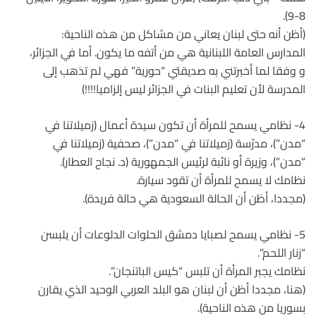
8-9).
(أظن أنه حتى لبنان يعاني من مشاكل من هذه الناحية:
المدارس العامة اللبنانية هي من أتفه ما يكون. أما في الجزائر،
و وفقا لما أخبرتني به صديقتي “حورية” فهي لم تذهب إلى
المدرسة لأن تعليم البنات في الجزائر ليس إلزاميا!!!!)
4- نظامي يسمح للمرأة أن تكون سيدة أعمال (زميلاتنا في
“مدن”)، مدرّسة (زميلاتنا في “مدن”)، صحفية (زميلاتنا في
“مدن”)، وزيرة أو نائبة لرئيس الجمهورية (د. نجاح العطار).
نظامك لا يسمح للمرأة أن تقود سيارة.
(مجددا، أظن أن الحالة السعودية هي حالة فريدة).
5- نظامي يسمح لصبايا دمشق الحلوات الدلوعات أن يلبسن
“زنار اللحم”.
نظامك يجبر المرأة أن تلبس “كيس الباتنجان”.
(هنا، مجددا أظن أن لبنان هو البلد العربي الوحيد الذي يقارن
بسوريا من هذه الناحية).