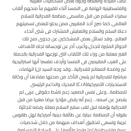
عمت الفرحة والغبطة وجوه بعض الشخصيات العربية
والفلسطينية الهامة فى النمسا أثناء تلقيهم نبأ منحهم ألقاب
سفراء السلام من قبل ماتسمى منظمة الفدرالية للسلام
العالمى كما صرح أحد المقربين ممن يحلو للبعض تسميتهم
دعاة السلم والسلام والتعايش المشترك فى شتى أنحاء
العالم…وقد تسائل بعض المشككين عن جدوى منح تلك
الجوائز المثيرة للجدل،وأعرب أخر عن توجساته تجاه الأهداف
الغير معلنة من وراء تلك الألقاب التى توزعها الفدرالية بالجملة
على العرب المقيمين فى النمسا وأردف مفسرا أنها استراتيجية
غير واضحة المعالم للفدرالية…وقد وجه السيد (ن) اتهامات
مباشرة للفدرالية لم يتسن التأكد من صحتها مفادها أن وكالة
الاستخبارات الأميركية(C.I.A) المحرك والداعم الرئيسى
للمنظمة…وعلى نفس الصعيد زعم ناشط حقوقى عربى لم
يفصح عن اسمه… زعم أنه رفض مؤخرا عرضا مغريا من قبل
الفدرالية يؤهله لنيل لقب سفير السلام معللا رفضه للجائزة
بقوله أن المنظمة عبارة عن طائفة دينية أميركية لهل طقوس
غريبة وتسعى لتحقيق أهداف مبهمة من خلال شخصيات
عربية وفلسطينية لها وزنها وتأثيرها على الساحة النمساوية