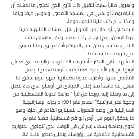
وأهرول طائراً سابحاً لتقبيل ذاك الثري الذي نخشى ما نخشاه أن
لا نراه يوماً، أو نصلي في المسجد الأقصى، وندوس حيفا ويافا
وعكا … أم كتب علينا اللجوء دوماً.
لا يمكنني بأي حال من الأحوال نقل المشاعر الملتهبة حنيناً
لهذا الوطن، رغم إنني في أحد مدنه، ولكن تطبعني صفة
اللاجئ، فكيف يمكن تخيل الموت وأنت لم ترى وطنك سوى
على خريطة جداريه فقط.
المشهد الثاني الأكثر مأساوية حالة التهديد والوعيد التي نعيش
أتونها بين رام الله وغزة، لغة أزكمت أنوفنا بعفنها وعفن
القائمين عليها، وأطربت عدونا بنغماتها، فهو اليوم يحقق ما
سعى إليه جاهداً منذ إعلان المبادئ في أوسلو الذي جاء لنصل
إلى ما وصلنا إليه، وربما من قرأ ” دراسة الدولة الفلسطينية من
وجهة نظر إسرائيلية” الصادر عام 1991م يدرك الإستراتيجية
الإسرائيلية في وضع التصورات للسيناريو القادم في غزة، وهو
ما يتحقق اليوم على أرض الواقع فلسطينياً، فمنذ عام لم
تدوي رصاصة بسماء إسرائيل في الوقت الذي تتهاوي الصواريخ
الفلسطينية الكلامية على رؤوسنا، وتملئ صدور أبناءنا غلاً