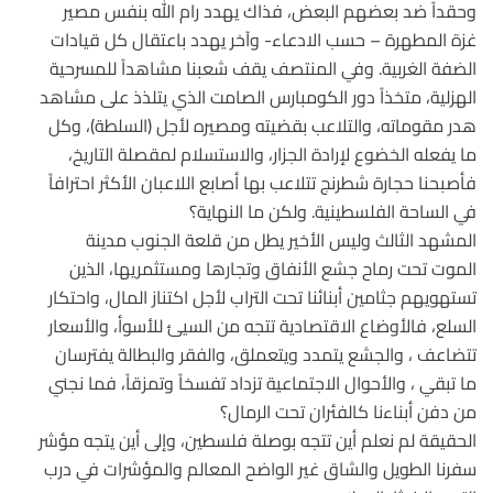
وحقداً ضد بعضهم البعض، فذاك يهدد رام الله بنفس مصير
غزة المطهرة – حسب الادعاء- وآخر يهدد باعتقال كل قيادات
الضفة الغربية. وفي المنتصف يقف شعبنا مشاهداً للمسرحية
الهزلية، متخذاً دور الكومبارس الصامت الذي يتلذذ على مشاهد
هدر مقوماته، والتلاعب بقضيته ومصيره لأجل (السلطة)، وكل
ما يفعله الخضوع لإرادة الجزار، والاستسلام لمقصلة التاريخ،
فأصبحنا حجارة شطرنج تتلاعب بها أصابع اللاعبان الأكثر احترافاً
في الساحة الفلسطينية. ولكن ما النهاية؟
المشهد الثالث وليس الأخير يطل من قلعة الجنوب مدينة
الموت تحت رماح جشع الأنفاق وتجارها ومستثمريها، الذين
تستهويهم جثامين أبنائنا تحت التراب لأجل اكتناز المال، واحتكار
السلع، فالأوضاع الاقتصادية تتجه من السيئ للأسوأ، والأسعار
تتضاعف ، والجشع يتمدد ويتعملق، والفقر والبطالة يفترسان
ما تبقي ، والأحوال الاجتماعية تزداد تفسخاً وتمزقاً، فما نجني
من دفن أبناءنا كالفئران تحت الرمال؟
الحقيقة لم نعلم أين تتجه بوصلة فلسطين، وإلى أين يتجه مؤشر
سفرنا الطويل والشاق غير الواضح المعالم والمؤشرات في درب