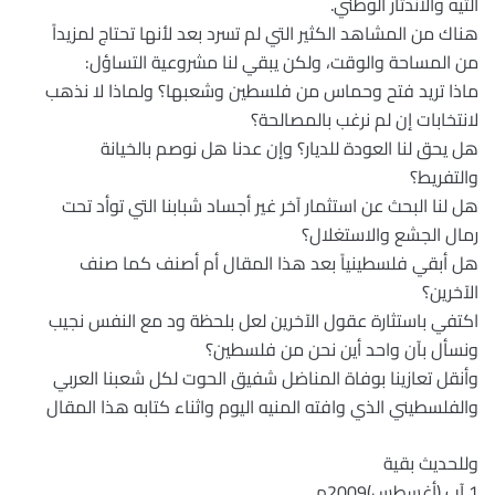
التيه والاندثار الوطني.
هناك من المشاهد الكثير التي لم تسرد بعد لأنها تحتاج لمزيداً
من المساحة والوقت، ولكن يبقي لنا مشروعية التساؤل:
ماذا تريد فتح وحماس من فلسطين وشعبها؟ ولماذا لا نذهب
لانتخابات إن لم نرغب بالمصالحة؟
هل يحق لنا العودة للديار؟ وإن عدنا هل نوصم بالخيانة
والتفريط؟
هل لنا البحث عن استثمار آخر غير أجساد شبابنا التي توأد تحت
رمال الجشع والاستغلال؟
هل أبقي فلسطينياً بعد هذا المقال أم أصنف كما صنف
الآخرين؟
اكتفي باستثارة عقول الآخرين لعل بلحظة ود مع النفس نجيب
ونسأل بآن واحد أين نحن من فلسطين؟
وأنقل تعازينا بوفاة المناضل شفيق الحوت لكل شعبنا العربي
والفلسطيني الذي وافته المنيه اليوم واثناء كتابه هذا المقال
وللحديث بقية
1 آب (أغسطس)2009م