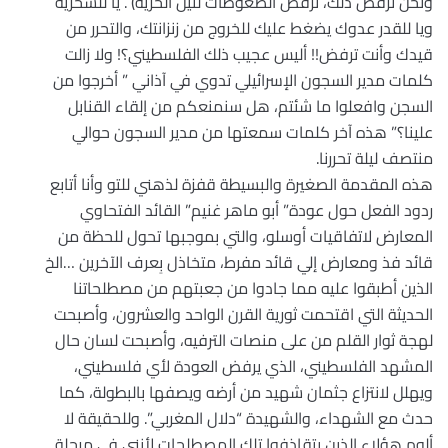
ونحن نرفض ذلك، نرفض الضغوطات لنيل الحرية) . يا للسخرية
ويا للقدر عدوك يضغط عليك للخروج من زنزانتك، والتحرر من
قيدك وأنت ترفض!! أليس عجيب ذلك الفلسطيني؟! ولا زالت
كلمات مدير السجون الإسرائيلي تدوي في آذاني ” أخرجوا من
السجن وافعلوا ما شئتم، هل سنمنعكم من إلقاء القنابل
علينا؟” هذه آخر كلمات سمعتها من مدير السجون حوالي
منتصف ليلة تحررنا.
هذه المقدمة الصغيرة والبسيطة قفزة لذهني للتو وأنا أتابع
ردود الفعل حول عودة” أبو ماهر غنيم” القائد الفتحاوي
المعارض لاتفاقيات أوسلو، والتي بموجبها تحول للحظة من
قائد فذ ومعارض إلي قائد مفرط، متخاذل بِعرف الآخرين …الخ
الذين أطبقوا عليه مما جادوا من جعبتهم من مصطلحاتنا
الحديثة التي اقتحمت ثورية القرن الواحد والعشرون، وأصبحت
لهجة ثوار القلم من على منصات الترفيه، وأصبحت لسان حال
المشهد الفلسطيني، الذي يرفض العودة لأي فلسطيني،
ويهلل لانتزاع جثمان شهيد من أرضه ويصفها بالبطولة، كما
حدث مع الشهداء، والشهيدة “دلال المغربي”. وللحقيقة لا
ألوم هؤلاء الذين يتقاذفوا تلك المصطلحات لأنني في مرحلة