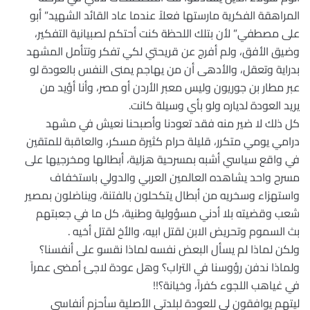
المراهقة الفكرية مارستها فعلاً عندما عاد القائد الشهيد” أبو
على مصطفي” لأن بتلك اللحظة كنت أحتكم لصبيانية التفكير،
وضيق الأفق، ولم أفرج عن قريحتي لكي تفكر وتتأمل المشهد
بدراية وتعقل، والأدهى أن من يهاجم يمنى النفس بالعودة لو
عبر مطار بن جوريون وليس معبر الأردن أو مصر، وأنا أؤيد من
يريد العودة لدياره ولو بأي وسيلة كانت.
كل ذلك لا ضير منه فقد تعودنا وأصبحنا نعيش في مشهد
درامي يومي متكرر، قليلة حرام كثيرة مسكر، والعاقبة للمتقين
في واقع سياسي أشبه بمسرحية هزلية، أبطالها ومخرجيها على
مسرح واحد يشاهده العالمين العربي والدولي باستخفاف
واستهزاء وسخريه من أبطال يتكحلون بالفتنة، ويناضلون بمصير
شعب وقضيته بلا أدني مسؤولية وطنية، كل ما في جعبتهم
بث السموم وتحريض الابن لقتل ابيه، والأخ لقتل أخيه .
ولكن لماذا لم يسأل البعض نفسه لماذا نقسو على أنفسنا؟
ولماذا ندفن رؤوسنا في التراب؟ وهل عودة لاجئ أمضى عمراً
في غياهب اللجوء كفراً، وخيانة؟!!
ليتهم يوافقون لي للعودة لبلدتي الأصلية سأحزم أنفاسي