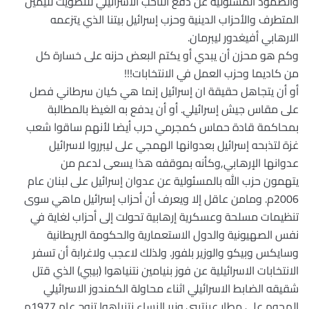
والصمود المسئولية عن دفع الناخب الاسرائيلي للتصويت لليمين
المتطرف والأحزاب الدينية وحزب إسرائيل بيتنا الذي يتزعمه
الارهابي أفيغدور ليبرمان.
وكم هو محزن أن يبدي أو يكتم البعض حزنه على خسارة كل
من كاديما وحزب العمل في الانتخابات!!!
أو أن يتجاهل حقيقة ان إسرائيل إنما هي كيان سرطاني فصل
على مقاس جيش إسرائيلي. أو أن يدفع به الغيظ بالمطالبة
بمحاكمة قادة حماس كمجرمي حرب أيضا لأنهم ساقوا شعب
غزة لتذبحه إسرائيل بعدوانها الهمجي على ليبرروا لاسرائيل
عدوانها الإرهابي,وكأنه بموقفه هذا يسعى لدعم من
يتهمون حزب الله بالمسئولية عن عدوان إسرائيل على لبنان عام
2006م. ومامن عاقل إلا ويعرف أن أحزاب إسرائيل ماهي سوى
تنظيمات مسلحة وعسكرية إرهابية تحولت إلى أحزاب لغاية في
نفس الصهيونية والدول الاستعمارية والحكومة البريطانية
وسايكس وبيكو والوزير بلفور. ولذلك لاعجب ولاغرابة أن تسفر
الانتخابات الاسرائيلية عن فوز بنيامين نتنياهوا (بيبي) الذي قتل
شقيقه الضابط الاسرائيلي اثناء محاولة الكمندوز الاسرائيلي
الهجوم على مطار عينتيبي.وزير النساء نتنياهوا تزوج عام 1977م