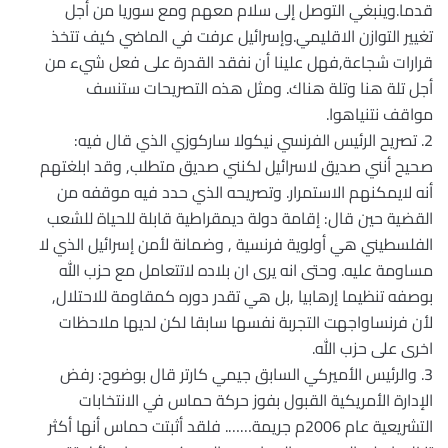
قدما.وينبغي التوصل إلى سلام معهم ومع سوريا من أجل
تغيير التوازن الاقليمي.وإسرائيل عرفت في الماضي كيف تتخذ
قرارات شجاعة,فهل علينا أن نفقد القدرة على فعل شيء من
أجل تلة هنا وتلة هناك. ومثل هذه التصريحات ستنسف
مواقف نتنياهوا.
2. تصريح الرئيس الفرنسي نيكولا ساركوزي الذي قال فيه:
صحيح أنني صديق لاسرائيل لكنني صديق متطلب, وقد ابلغتهم
أنه لايمكنهم الاستمرار. وتصريحه الذي حدد فيه موقفه من
القضية حين قال: إقامة دولة ديمقراطية قابلة للحياة للشعب
الفلسطيني هي أولوية فرنسية , وضمانة لأمن إسرائيل الذي لا
مساومة عليه. وحتى انه يرى ان بلاده لاتتعامل مع حزب الله
بوصفه تنظيما إرهابيا ,بل هي تقدر دوره كمقاومة للاحتلال,
لأن فرنساواجهت التجربة نفسها سابقا لكن لديها ملاحظات
اخرى على حزب الله.
3. والرئيس الأميركي السابق جيمي كارتر قال بوضوح: رفض
الإدارة الأمريكية القبول بفوز حركة حماس في الانتخابات
التشريعية عام 2006م جريمة……. فلقد أثبتت حماس أنها أكثر