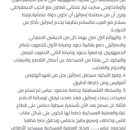
وأوباما.(وجي ستريت تيار علماني تتعاون مع الحزب الديمقراطي
وترى أن من مصلحة إسرائيل أن تكون دولة علمانية,ترتبط
بسلام مع العرب,فالسلام بنظرها يخدم إسرائيل بأكثر من
الحروب).
3. والهزائم التي مني بهما كل من الجيشين الاميركي
والاسرائيلي دفع بغالبية جنود وضباط الأول للتصويت لصالح
الجمهوريين. ودفعوا بجنود وضباط الثاني التصويت لليمين
والليكود كي يفلتا من المساءلة عن أعمال التقصير والارهاب
والاجرام والتعذيب.
4. وفوز الليكود سيجعل إسرائيل بحل من تعهداتهاومن
أنابوليس ومن خارطة الطريق.
5. والسلطة الفلسطيتية بزعامة محمود عباس لم تسلم من
تصريحات زعماء إسرائيل. فقد صرحت ليفتي لوسائط الاعلام
قائلة: لن نسمح بعد الآن بأستمرار سيطرة حماس على قطاع
غزة,والعملية العسكرية خطط لها لتكون على شكل عقاب
قاس وخاطف وسريع يطيح بحماس ويحقق نصرا مظفرا
لمحمود عباس……. ونجاح العملية العسكرية سيساعد الأطراف