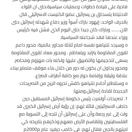
قادرة على قيادة خطوات وعمليات سياسية.حتى ان اللواء
الاحتياط يتسحاق بن يسرائيل عضو الكنيست الاسرائيلي قال
بالحرف الواحد: إيهود باراك أسوأ وزير دفاع شهدته إسرائيل حتى
الآن…….. وباراك كان جيدا حتى اليوم الذي فشل فيه كرئيس
وزراء عندها فقد شجاعته السياسية.
o وسيجد نتنياهو نفسه امام ثلاثة محاور عالمية: محور داعم
لقوى المقاومة يتزايد ويتعاظم . ومحور معاد لقوى المقاومة
يسعى لتحجيمها والتضييق عليها ولكنه بات مهزوم ومحاصر.
ومحور يحاول ان يكون له دور من خلال بناء موقف متمايز ببناء
علاقة وثيقة وإقامة حوار مع كافة أطراف الصراع.
o وستتطاير أحلام نتنياهو كقش تذروه الريح من التصريحات
الجديدة لقادة إسرائيل.ومنها:
1. تصريحات أولمرت رئيس حكومة إسرائيل المستقيل حين
خاطب الاسرائيلين قائلا لهم: إن رؤية أرض إسرائيل الكبرى قد
ولت إلى غير رجعة,وأن على إسرائيل أن تتجه إلى التسوية مع
الفلسطينيين وتتقاسم الأرض معهم.وذكرهم بتاريخه كي
لايتهم بالجبن فقال لهم: في كامب ديفيد عام م2000م