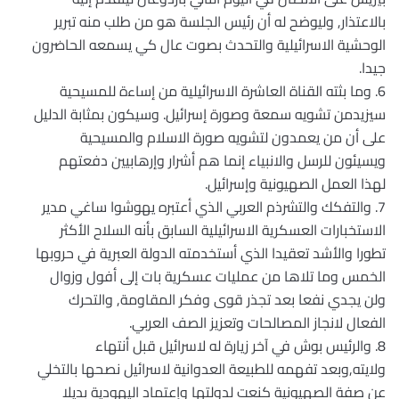
بالاعتذار, وليوضح له أن رئيس الجلسة هو من طلب منه تبرير
الوحشية الاسرائيلية والتحدث بصوت عال كي يسمعه الحاضرون
جيدا.
6. وما بثته القناة العاشرة الاسرائيلية من إساءة للمسيحية
سيزيدمن تشويه سمعة وصورة إسرائيل. وسيكون بمثابة الدليل
على أن من يعمدون لتشويه صورة الاسلام والمسيحية
ويسيئون للرسل والانبياء إنما هم أشرار وإرهابيين دفعتهم
لهذا العمل الصهيونية وإسرائيل.
7. والتفكك والتشرذم العربي الذي أعتبره يهوشوا ساغي مدير
الاستخبارات العسكرية الاسرائيلية السابق بأنه السلاح الأكثر
تطورا والأشد تعقيدا الذي أستخدمته الدولة العبرية في حروبها
الخمس وما تلاها من عمليات عسكرية بات إلى أفول وزوال
ولن يجدي نفعا بعد تجذر قوى وفكر المقاومة, والتحرك
الفعال لانجاز المصالحات وتعزيز الصف العربي.
8. والرئيس بوش في آخر زيارة له لاسرائيل قبل أنتهاء
ولايته,وبعد تفهمه للطبيعة العدوانية لاسرائيل نصحها بالتخلي
عن صفة الصهيونية كنعت لدولتها وإعتماد اليهودية بديلا