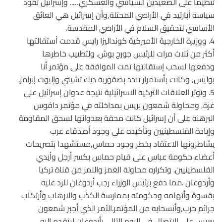
تنظيما على الصعيدين السياسي والعسكري….. وإسرائيل تقود
سياسة أبارتيد في الأراضي المحتلة,وأن إسرائيل هي العائق
الأساسي لتحقيق السلام في الأراضي المقدسة.
4. ووزيرة الخارجية الأميركية كونداليزا رايس قدمت أستقالتها
أكثر من ثلاث مرات للرئيس جورج بوش. ولتطييب خاطرها
ودفعها لسحب إستقالتها تمت الموافقة على مؤتمر أنا
بوليس, وكانت بأستمرار تندد بصقورية ديك تشيني وإليوت إبرامز.
5. وتوتر العلاقات التركية الاسرائيلية نتيجة عدوان إسرائيل على
غزة, ومحاولة شمعون بريس بمداخلته في مؤتمر دافوس
البرهنة على أن إسرائيل كانت محقة بعدوانها لسحق المقاومة
وإبادة الفلسطينيين وتأكيده على وجود أصدقاء عرب
يشاطرونها الاعتقاد بخطر وجود حماس,مستشهدا بتصريحات
أعضاء حكومة عباس على قيام حماس بكسر أرجل وأيدي
الفلسطينيين. وتكراره محاولة الغمز واللمز من قناة تركيا
وأردوغان .مما دفع برئيس الوزراء رجب أردوغان للرد عليه
بقسوة وأتهامه وحكومته بممارسة الكذب والارهاب وأرتكاب
جرائم حرب,وأنسحابه من المؤتمر.الأمر الذي أجبر شمعون
بيريس على الاتصال في اليوم التالي بأردوغان ليتقدم إليه