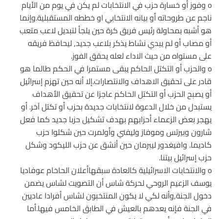
o وفوز أو خسارة حزب في الانتخابات لم يكن في يوم من الأيام
ناجم عن طروحاته أو بيانه الانتخابي او خططه المستقبلية.وإنما
هو أشبه بمحاولة رئيس فريق كرة حين يلجأ لتبديل لاعب متعب
أو مصاب أو لم يبدي نشاط يذكر بلاعب جديد, ليحافظ فريقه
على مستواه من حيث الاداء لعله يحقق الفوز.
o والحزب أو التكتل الحاكم يبقى مستمرا في الحكم طالما هو
قادر على تحقيق الاهداف والانتصارات.إلا أنه حين تهزم إسرائيل
أو يصبح الحزب أو التكتل الحاكم عاجزا عن تحقيق الأهداف
يستبدل من خلال الدعوة لانتخابات جديدة بحزب أو تكتل آخر. أو
يهجر بعض الزعماء أحزابهم بهدف تشكيل حزبا جديد كما فعل
شارون وبيرتس وموفاز وليفني وأولمرت حين شكلوا حزب
كاديما. وافيغدور ليبرمان حين أنشق عن حزب الليكود وشكل
حزب إسرائيل بيتنا.
o والانتخابات الاسرائيلية كالعادة سبقهاأعلان الحاخام عوفاديا
يوسف الزعيم الروحي لحركة شاس أن التصويت لشاس يضمن
دخول الجنة,وأنه لكي لا يكون المنتخبون لشاس أفرادا عاديين
في الجنة فإنه يعدهم بالعيش في الطابق الخامس فيها.أما