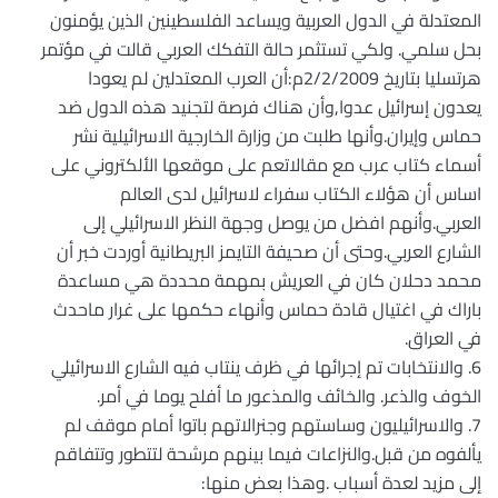
المعتدلة في الدول العربية ويساعد الفلسطينين الذين يؤمنون
بحل سلمي. ولكي تستثمر حالة التفكك العربي قالت في مؤتمر
هرتسليا بتاريخ 2/2/2009م:أن العرب المعتدلين لم يعودا
يعدون إسرائيل عدوا,وأن هناك فرصة لتجنيد هذه الدول ضد
حماس وإيران.وأنها طلبت من وزارة الخارجية الاسرائيلية نشر
أسماء كتاب عرب مع مقالاتعم على موقعها الألكتروني على
اساس أن هؤلاء الكتاب سفراء لاسرائيل لدى العالم
العربي.وأنهم افضل من يوصل وجهة النظر الاسرائيلي إلى
الشارع العربي.وحتى أن صحيفة التايمز البريطانية أوردت خبر أن
محمد دحلان كان في العريش بمهمة محددة هي مساعدة
باراك في اغتيال قادة حماس وأنهاء حكمها على غرار ماحدث
في العراق.
6. والانتخابات تم إجرائها في ظرف ينتاب فيه الشارع الاسرائيلي
الخوف والذعر. والخائف والمذعور ما أفلح يوما في أمر.
7. والاسرائيليون وساستهم وجنرالاتهم باتوا أمام موقف لم
يألفوه من قبل.والنزاعات فيما بينهم مرشحة لتتطور وتتفاقم
إلى مزيد لعدة أسباب .وهذا بعض منها: