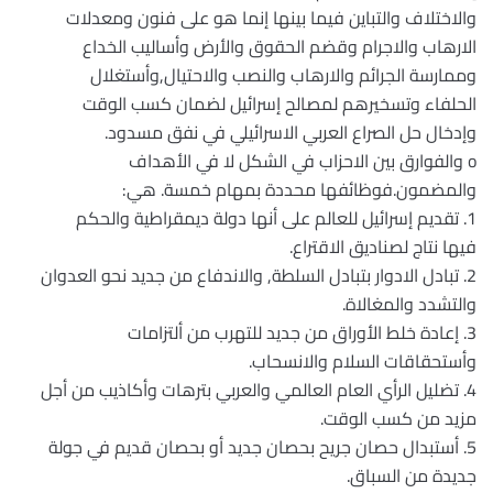
والاختلاف والتباين فيما بينها إنما هو على فنون ومعدلات
الارهاب والاجرام وقضم الحقوق والأرض وأساليب الخداع
وممارسة الجرائم والارهاب والنصب والاحتيال,وأستغلال
الحلفاء وتسخيرهم لمصالح إسرائيل لضمان كسب الوقت
وإدخال حل الصراع العربي الاسرائيلي في نفق مسدود.
o والفوارق بين الاحزاب في الشكل لا في الأهداف
والمضمون.فوظائفها محددة بمهام خمسة. هي:
1. تقديم إسرائيل للعالم على أنها دولة ديمقراطية والحكم
فيها نتاج لصناديق الاقتراع.
2. تبادل الادوار بتبادل السلطة, والاندفاع من جديد نحو العدوان
والتشدد والمغالاة.
3. إعادة خلط الأوراق من جديد للتهرب من ألتزامات
وأستحقاقات السلام والانسحاب.
4. تضليل الرأي العام العالمي والعربي بترهات وأكاذيب من أجل
مزيد من كسب الوقت.
5. أستبدال حصان جريح بحصان جديد أو بحصان قديم في جولة
جديدة من السباق.