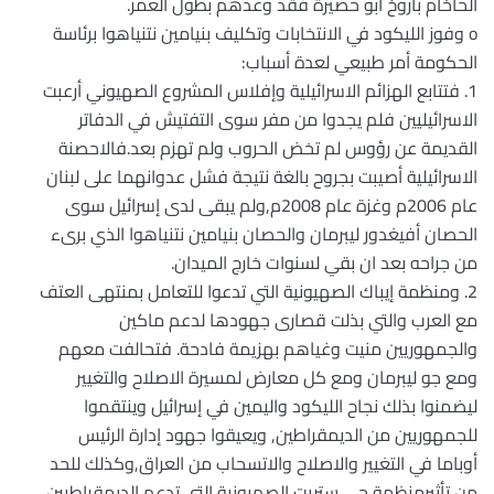
الحاخام باروخ أبو حصيرة فقد وعدهم بطول العمر.
o وفوز الليكود في الانتخابات وتكليف بنيامين نتنياهوا برئاسة
الحكومة أمر طبيعي لعدة أسباب:
1. فتتابع الهزائم الاسرائيلية وإفلاس المشروع الصهيوني أرعبت
الاسرائيليين فلم يجدوا من مفر سوى التفتيش في الدفاتر
القديمة عن رؤوس لم تخض الحروب ولم تهزم بعد.فالاحصنة
الاسرائيلية أصيبت بجروح بالغة نتيجة فشل عدوانهما على لبنان
عام 2006م وغزة عام 2008م,ولم يبقى لدى إسرائيل سوى
الحصان أفيغدور ليبرمان والحصان بنيامين نتنياهوا الذي برىء
من جراحه بعد ان بقي لسنوات خارج الميدان.
2. ومنظمة إيباك الصهيونية التي تدعوا للتعامل بمنتهى العتف
مع العرب والتي بذلت قصارى جهودها لدعم ماكين
والجمهوريين منيت وغياهم بهزيمة فادحة. فتحالفت معهم
ومع جو ليبرمان ومع كل معارض لمسيرة الاصلاح والتغيير
ليضمنوا بذلك نجاح الليكود واليمين في إسرائيل وينتقموا
للجمهوريين من الديمقراطين, ويعيقوا جهود إدارة الرئيس
أوباما في التغيير والاصلاح والاتسحاب من العراق,وكذلك للحد
من تأثيرمنظمة جي ستريت الصهيونية التي تدعم الديمقراطيين