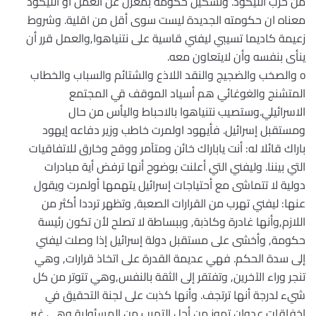
من حزب الليكود. وتشكيل حكومة بمعزل عن العمل او الليكود
معناه ان حكومته الجديدة ليست سوى أقل من اقلية. وشروط
زعيمة كاديما تسيبي ليفني قاسية على نتنياهوا,والعمل قرر أن
ينأى بنفسه وأن لايتعاون معه.
o والصخب والضجيج والنقد اللاذع والشتائم والسباب والخطاب
المتشنج والغوغائي هم أسياد الموقف قي المجتمع
الاسرائيلي.وستصيب نتنياهوا بالاحباط واليأس من حال
ومستقبل إسرائيل. فأيهود اولمرت خاطب وزير دفاعه إيهود
باراك قائلا له: أنت ياباراك خائن ومتآمر ووقح وخارق للاتفاقيات
التي بيننا. وليفني التي أعلنت بوضوح أنها ترفض أية مبادرات
دولية لا تتماشى مع أحتياجات إسرائيل يتهمها أولمرت ويقول
عنها: ليفني تهرب من القرارات الصعبة, وتظهر ترددا أكثر من
اللازم,وأنها غادرة وكاذبة, وببساطة لا تصلح لأن تكون رئيسة
حكومة, وأخشى على مستقبل دولة إسرائيل إذا وصلت ليفني
إلى سدة الحكم. فهي عديمة القدرة على اتخاذ قرارات, وهي
تنجر وراء الآخرين, وتفتقر إلى الثقة بالنفس,وهي تتوتر من كل
شيء لدرجة أنها ترتجف. وأنها كذبت على لجنة التحقيق في
إخفاقات عدوان تموز من أجل التهرب من المسئولية,وهي غير