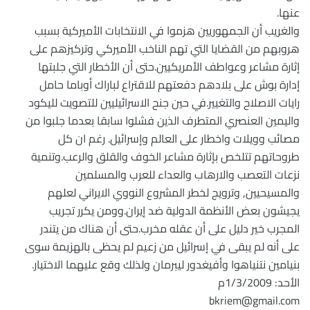
عنها.
والغريب أن الجمهوريين هزموا في الانتخابات الأميركية بسبب
هروبهم من القضايا التي تهم الناخب الأميركي وتركيزهم على
إثارة مشاعر وعواطف الأمريكيين.حتى أن الأخطار التي جلبتها
إدارة بوش على بلادهم دفعتهم للاقتراع لباراك أوباما حامل
رايات الاصلاح والتغيير.في حين جنح الاسرائيليين للتصويت لليكود
واليمين العنصري المتطرف الذين فشلوا سابقا بعدما جلبوا من
مصائب وويلات واخطار على العالم وإسرائيل. رغم ان كل
طروحاتهم تتلخص بإثارة مشاعر الخوف والقلق والرعب.وتنمية
نزعات التعصب والارهاب والعداء للعرب والمسلمين
والمسيحيين, وترويج لخطر المشروع النووي الايراني لعلهم
يجيشون بعض الأنظمة الدولية ضد إيران.وومن يكرر تجريب
المجرب خير دليل على أن عقله مخرب.حتى أن هناك من يتندر
على أنه لم يبقى في إسرائيل من زعيم لم يحظى بالهزيمة سوى
بنيامين نتنياهوا وأفيغدور ليبرمان ولذلك وقع عليهما الاختيار.
الأحد: 1/3/2009م
bkriem@gmail.com