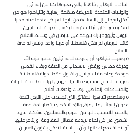
الحاخام الارهابي كاهانا والتي تعتبرها كلا من إسرائيل
والولايات المتحدة الأمريكية منظمة إرهابية.ونتنياهوا هو من
أدخل لبيرمان إلى السياسة من بابها العريض عندما عينه مديرا
لمكتبه حين كان رئيا للحكومة ليكسب أصوات المهاجرين
الروس.وأيهود بارك يتهكم على ليبرمان في وسائط الاعلام
قائلا: ليبرمان لم يقتل فلسطينا أو عربيا واحدا وليس له خبرة
بالسلاح.
o وسيجد نتنياهوا أن وعوده للاسرائيليين بتدمير حزب الله
وحركة حماس ورفض الانسحاب من الضفة وبقاء القدس
موحدة وعاصمة لاسرائيل, والقبول فقط بدولة فلسطينية
منزوعة السلاح ومنقوصة السيادة يرمى لها فقط فتات الهبات
والمساعدات. إنما هي ترهات واضغاث أحلام.
o وستصدم نتياهوا الحقائق التي تجسدت على الأرض نتيجة
عدوان إسرائيل على غزة, والتي تتلخص: بإنتصار المقاومة
والدعم اللامحدود لها من العرب والمسلمين. وتفكك التأييد
الشعبي عن كل نظام لايدعم فصائل المقاومة أو يتآمر عليها
أو يتحالف مع اعدائها. وأن سياسية التدخل بشؤون الغير لن