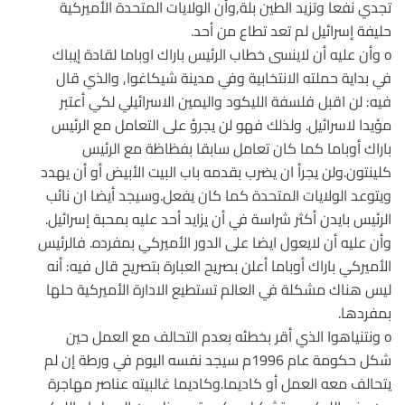
تجدي نفعا وتزيد الطين بلة,وأن الولايات المتحدة الأميركية
حليفة إسرائيل لم تعد تطاع من أحد.
o وأن عليه أن لاينسى خطاب الرئيس باراك اوباما لقادة إيباك
في بداية حملته الانتخابية وفي مدينة شيكاغوا, والذي قال
فيه: لن اقبل فلسفة الليكود واليمين الاسرائيلي لكي أعتبر
مؤيدا لاسرائيل. ولذلك فهو لن يجرؤ على التعامل مع الرئيس
باراك أوباما كما كان تعامل سابقا بفظاظة مع الرئيس
كلينتون.ولن يجرأ ان يضرب بقدمه باب البيت الأبيض أو أن يهدد
ويتوعد الولايات المتحدة كما كان يفعل.وسيجد أيضا ان نائب
الرئيس بايدن أكثر شراسة في أن يزايد أحد عليه بمحبة إسرائيل.
وأن عليه أن لايعول ايضا على الدور الأميركي بمفرده. فالرئيس
الأميركي باراك أوباما أعلن بصريح العبارة بتصريح قال فيه: أنه
ليس هناك مشكلة في العالم تستطيع الادارة الأميركية حلها
بمفردها.
o ونتنياهوا الذي أقر بخطئه بعدم التحالف مع العمل حين
شكل حكومة عام 1996م سيجد نفسه اليوم في ورطة إن لم
يتحالف معه العمل أو كاديما.وكاديما غالبيته عناصر مهاجرة