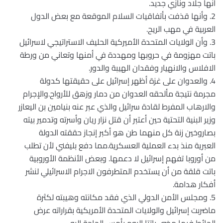
أنها جلاد ونازي جديد.
2. وأنها قذفت بأتفاقيات السلام الموقعة مع بعض الدول
العربية في مهب الريح.
3. وأن الولايات المتحدة الأميركية الحليف الاستراتيجي لاسرائيل
باتت مهزومة في حروبها ومهددة في أمنها وتعاني من ورطة
الافلاس والانهيار وفقدان الهيبة والدور.
4. والعدوان على غزة أظهر إسرائيل على حقيقتها كدولة
مجرمة نتيجة مألحقه العدوان من دمار وزهق للأرواح.والإجرام
والارهاب المفرط لقادة سرائيل والذي عبر عنه بنيامين بن اليعازر
وزير البنية التحتية حين أعتبر أن قتل نزار ريان وأسرته وتدمير بيته
بصاروخين زنة كل منهما طن هو أكبر إنجاز حققته الدولة
العبرية منذ بدء العملية العسكرية.مما دفع بليفني لأن تطلب
من أوروبا تفهم إسرائيل لا دعمها. وبعض الأنظمة الأوروبية
باتت قلقة من أن يستخدم المتطرفون الاجرام الاسرائيلي لنشر
أفكار هدامة.
5. ومجلس الأمن الدولي الذي فقد مكانته وهيبته لكثرة
ماضربت إسرائيل والولايات المتحدة الأمريكية بقراراته عرض