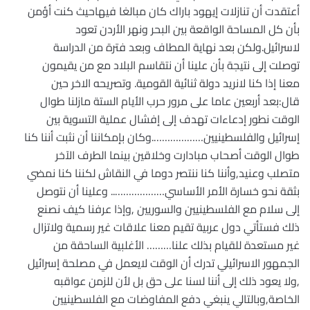
أعتقدت أن تنازلات إيهود باراك كان مبالغا فيهاحيث كنت أؤمن
بأن كل المساحة الواقعة بين البحر ونهر الأردن تعود
لاسرائيل.ولكن بعد نهاية المطاف وبعد فترة من الدراسة
توصلت إلى نتيجة بأن علينا أن نتقاسم البلاد مع من يقيمون
معنا إذا كنا لانريد دولة ثنائية القومية. وتصريحه الاخر حين
قال:بعد أربعين عاما على مرور حرب الأيام الستة مازلنا طوال
الوقت نطور إدعاءات تهدف إلى إفشال عملية التسوية بين
إسرائيل والفلسطينيين……………….وكان بإمكاننا أن نثبت أننا كنا
طوال الوقت أصحاب مبادارت وخلاقين بينما الطرف الآخر
متصلب وعنيد,وأننا كنا ننتصر دوما في النقاش لكننا كنا نمضي
بثقة نحو خسارة الأمر الأساسي……………….. وعلينا أن نتوصل
إلى سلام مع الفلسطينيين والسوريين ,وإذا عرفنا كيف نصنع
ذلك فستأتي دول عربية تقيم معنا علاقات غير رسمية ولاتزال
غير مستعدة للقيام بذلك علنا……… الأغلبية الساحقة من
الجمهور الاسرائيلي تدرك أن الوقت لايعمل في مصلحة إسرائيل
,ولا يعود ذلك إلى أننا لسنا على حق بل لأن للزمن عواقبه
الخاصة,وبالتالي ينبغي دفع المفاوضات مع الفلسطينيين