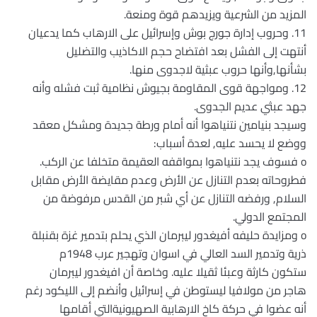
المزيد من الشرعية ويزيدهم قوة ومنعة.
11. وحروب إدارة جورج بوش وإسرائيل على الارهاب كما يدعيان
أنتهت إلى الفشل بعد افتضاح حجم الاكاذيب والتضليل
بشأنها,وأنها حروب عبثية لاجدوى منها.
12. ومواجهة قوى المقاومة بجيوش نظامية ثبت فشله وأنه
جهد عبثي عديم الجدوى.
وسيجد بنيامين نتنياهوا أنه أمام ورطة جديدة ومشكل معقد
ووضع لا يحسد عليه, لعدة أسباب:
o فسوف يجد نتنياهوا بمواقفه العقيمة متخلفا عن الركب.
فطروحاته بعدم التنازل عن الأرض وعدم مقايضة الأرض مقابل
السلام, ورفضه التنازل عن أي شبر من القدس مرفوضة من
المجتمع الدولي.
o ومزايدة حليفه أفيغدور ليبرمان الذي يحلم بتدمير غزة بقنبلة
ذرية وتدمير السد العالي في اسوان وتهجير عرب 1948م
ستكون كارثة وعبئا ثقيلا عليه. وخاصة أن افيغدور ليبرمان
هاجر من مولافيا ليستوطن في إسرائيل وأنضم إلى الليكود رغم
أنه عضوا في حركة كاخ الارهابية الصهيونيةالتي أقامها