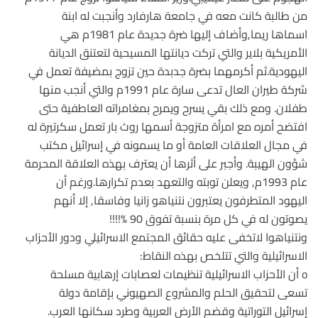
من طالبة كانت معه في جامعة هارفارد وأنجبت له ابنة
اسماها ريما,وأضاف إليها ضرة جديدة عام 1981م هي
الأمريكية بلاير والتي تركت ديانتها المسيحية لتعتنق الديانة
اليهودية.ثم أكرمهما بضرة جدبدة حين تزوج بمضيفة تعمل في
شركة طيران العال تدعى سارة عام 1991م والتي أنجب منها
طفلان. ومع ذلك بقي يسرح ويمرح بمغامراته العاطفية حتى
افتضح أمره مع امرأة متزوجة أسمها روث بار تعمل سكرتيرة له
في مجال العلاقات العامة أو ما يسمونه في إسرائيل مكتب
شؤون الهيبة. وأجبر على أثرها أن يعترف بهذه العلاقة المحرمة
عام 1993م, ويعلن توبته والتعهد بعدم تكرارها.ورغم أن
اليهود المتطرفون يعتبرون نتنياهو زانيا وفاسقا, إلا أنهم
يصوتون له في كل مرة بنسبة تفوق 90 %!!!!
ونتنياهوا لاتخفى عليه حقائق المجتمع الاسرائيلي ودور الأحزاب
الاسرائيلية والتي تتلخص بهذه النقاط:
o أن الأحزاب الاسرائيلية تنظيمات لعصابات إرهابية مسلحة
تسعى لتحقيق الحلم والمشروع الصهيوني بإقامة دولة
إسرائيل التوراتية وقضم الأرض العربية وطرد سكانها العرب.