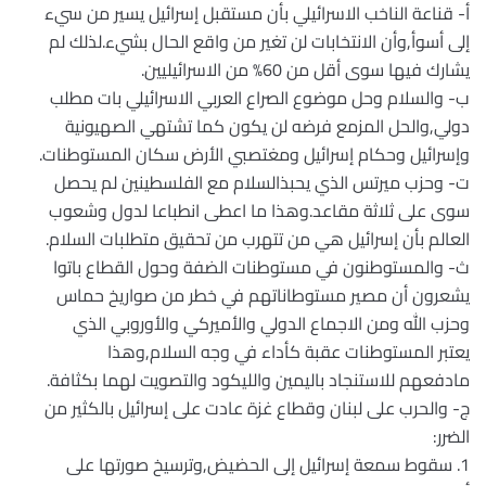
أ‌- قناعة الناخب الاسرائيلي بأن مستقبل إسرائيل يسير من سيء
إلى أسوأ,وأن الانتخابات لن تغير من واقع الحال بشيء.لذلك لم
يشارك فيها سوى أقل من 60% من الاسرائيليين.
ب‌- والسلام وحل موضوع الصراع العربي الاسرائيلي بات مطلب
دولي,والحل المزمع فرضه لن يكون كما تشتهي الصهيونية
وإسرائيل وحكام إسرائيل ومغتصبي الأرض سكان المستوطنات.
ت‌- وحزب ميرتس الذي يحبذالسلام مع الفلسطينين لم يحصل
سوى على ثلاثة مقاعد.وهذا ما اعطى انطباعا لدول وشعوب
العالم بأن إسرائيل هي من تتهرب من تحقيق متطلبات السلام.
ث‌- والمستوطنون في مستوطنات الضفة وحول القطاع باتوا
يشعرون أن مصير مستوطاناتهم في خطر من صواريخ حماس
وحزب الله ومن الاجماع الدولي والأميركي والأوروبي الذي
يعتبر المستوطنات عقبة كأداء في وجه السلام,وهذا
مادفعهم للاستنجاد باليمين والليكود والتصويت لهما بكثافة.
ج‌- والحرب على لبنان وقطاع غزة عادت على إسرائيل بالكثير من
الضرر:
1. سقوط سمعة إسرائيل إلى الحضيض,وترسيخ صورتها على