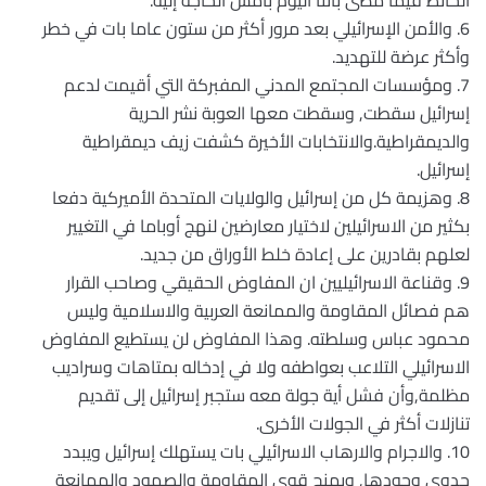
الحائط فيما مضى باتتا اليوم بأمس الحاجة إليه.
6. والأمن الإسرائيلي بعد مرور أكثر من ستون عاما بات في خطر
وأكثر عرضة للتهديد.
7. ومؤسسات المجتمع المدني المفبركة التي أقيمت لدعم
إسرائيل سقطت, وسقطت معها العوبة نشر الحرية
والديمقراطية.والانتخابات الأخيرة كشفت زيف ديمقراطية
إسرائيل.
8. وهزيمة كل من إسرائيل والولايات المتحدة الأميركية دفعا
بكثير من الاسرائيلين لاختيار معارضين لنهج أوباما في التغيير
لعلهم بقادرين على إعادة خلط الأوراق من جديد.
9. وقناعة الاسرائيليين ان المفاوض الحقيقي وصاحب القرار
هم فصائل المقاومة والممانعة العربية والاسلامية وليس
محمود عباس وسلطته. وهذا المفاوض لن يستطيع المفاوض
الاسرائيلي التلاعب بعواطفه ولا في إدخاله بمتاهات وسراديب
مظلمة,وأن فشل أية جولة معه ستجبر إسرائيل إلى تقديم
تنازلات أكثر في الجولات الأخرى.
10. والاجرام والارهاب الاسرائيلي بات يستهلك إسرائيل ويبدد
جدوى وجودها, ويمنح قوى المقاومة والصمود والممانعة