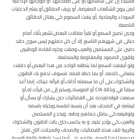
فسيحاً إن على شاشاتها,أو على صفحاتها, أو موجاتها الإذاعية
لمن يروج الشائعات المغرضة, أو يزيف الحقائق,أو ينشر الدعايات
السوداء والرمادية ,أو ينفث السموم كي يغتال الحقائق
الناصعة.
وحين تصيخ السمع,أو تقرأ مقالات البعض.تشعر بأنك أمام
حبالى في شهرهم التاسع. إلا أن كل حملهم ليس سوى حقد
دفين على المسلمين والعرب.ومقت وكره للقادة الوطنيين
ولقوى الصمود والمقاومة والممانعة.
ولو أرهفت السمع لما ينطقه الواحد من هذا البعض.أو دققت
بمعاني كلامه, أو بما خطه قلمه .فسوف تدفع بك الظنون
والشكوك,على أن ما سمعته أذانك,أو قرأته عيناك. إنما أعد
سلفاً في وكالة CIA أو الموساد,وسلم إلى من قرأت له,أو
سمعت قوله.ليردده على الفضائيات حين يشارك أو يسأل,أو
لينشره في الصحف بعد أن ينسبه لنفسه,ويذيله باسمه
وتوقيعه.كي يضلل جماهير وطنه, ويخدع المسلمين
والعرب,كي يؤجر عليه, و به يكسب.حتى باتت الظنون والشكوك
والريبة تلف هذه الفضائيات والصحف والمجلات التي تفتح
صدروها لهذا البعض.وتتهم على أنها نسخ ناطقة باللغة العربية