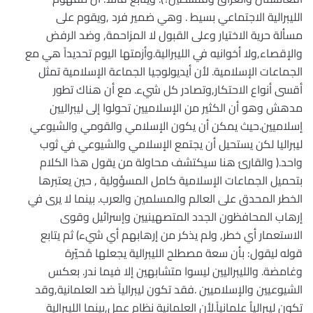
الليبرالية الاجتماعي بسيط . وهي ضمير فرد ,ويقوم على
مسألة حرية الاختيار وعلى القبول لا المزاحمة, وضد الرفض
والإقصاء,ولا أخوانيه في الليبرالية.وأزمتها اليوم تحديداً هي مع
الجماعات الإسلامية. لأن أيديولوجيا الجماعة الإسلامية تمثل
أقسى أنواع الاحتكار,وتصادر كل شيء. مع أن هناك تطور
مدهش وهو أن الكثير من الإسلاميين تحولوا إلى ليبراليين
إسلاميين.حيث يمكن أن يكون الإسلامي والقومي والشيوعي
ليبراليا لكن يستحيل أن يجتمع الإسلامي والشيوعي في ثوب
واحد.( والقارئ هنا سيكتشف محاولة من يقول هذا الكلام
بتحميل الجماعات الإسلامية كامل المسؤولية , حين يعتبرها
الخطر المحدق على العالم والمسلمين والعرب. بينما لا يرى في
إرهاب المحافظون الجدد المتصهينيين وإسرائيل وقوى
الاستعمار أي خطر, ولم يذكر من إرهابهم أي شيء) ثم يتابع
قوله ليقول: بأن سعة مصطلح الليبرالية يجعلها مُحيّرة
وغامضة. والليبراليين ليسوا متشابهين إلا فيما ندر. بعكس
الشيوعيين والإسلاميين .فقد تكون ليبرالياً ضد العلمانية,وقد
تكون ليبرالياُ علمانياً.لأن العلمانية نظام عمل,بينما الليبرالية