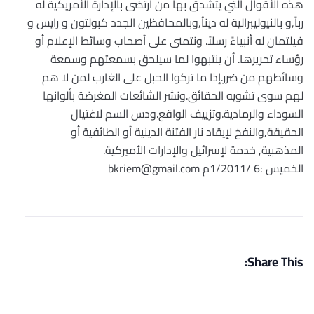
هذه الأقوال التي يتشدق بها من أرتضى بالإدارة الأمريكية له
رباً,و بالنيوليبرالية له ديناُ,وبالمحافظين الجدد كبولتون و رايس و
فيلتمان له أنبياءً رسلاً. ونتمنى على أصحاب وسائط الإعلام أو
رؤساء تحريرها. أن ينتبهوا لما سيلحق بسمعتهم وسمعة
وسائطهم من ضرر.إذا ما تركوا الحبل على الغارب لمن لا هم
لهم سوى تشويه الحقائق.ونشر الشائعات المغرضة بألوانها
السوداء والرمادية.وتزييف الواقع.ودس السم لاغتيال
الحقيقة,والنفخ لإيقاد نار الفتنة الدينية أو الطائفية أو
المذهبية, خدمة لإسرائيل والإدارات الأميركية.
الخميس :6 /1/2011م bkriem@gmail.com
Share This: