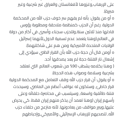
على الإرهاب,وغزوها لأفغانستان والعراق غير شرعية وغير
مبررة).
o أو من يقول: بأنه لم يفهم سر خوف حزب الله من المحكمة
الدولية. رغم أن الحزب كمنظمة ملاحقة ومطلوبة رؤوس
قادتها منذ ثلاثين سنة,وللحزب سجناء وأسرى في أكثر من دولة
في العالم.(وهنا يتعمد عدم تسمية الدول,لأنهما إسرائيل
الولايات المتحدة الأميركية ومن هم على شاكلتهما).
o أومن قال:أن حجة حزب الله بأن القرار الظني سيؤدي إلى
إشعال نار الفتنة حجة لم يعد يصدقها أحد.
( وهنا بكلامه يشطب 90% من شعوب العالم. التي تعتقد
بشرعية وسلامة وصواب هذه الحجة).
o أو يقول: أن قرار حزب الله وقف التعامل مع المحكمة الدولية
قرار خاطئ, وستكون له عواقب أعظم من الماضي. وسيحدث
فتنة طائفية واسعة, وسيتسبب في محاصرة حلفائه وعلى
رأسهم إيران (وهنا تعمد أن يذكر منهم إيران فقط. كي يحرض
عليها,ويبرر مواقف من يعادونها. لأنه منزعج من حلفاء حزب
الله, لتصديهم للإرهاب الإسرائيلي والأميركي,وإحباطهم