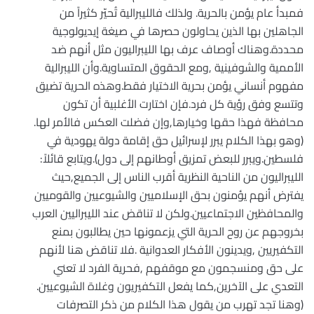
فمبدأ عام يؤمن بالحرية. ولذلك فالليبرالية تُحيّر كثيراً من
الجاهلين بها الذين يحاولون حصرها في صيغة إيديولوجية
محددة.وهناك أوصاف عرف بها الليبراليون مثل أنهم ضد
الأممية والشوفينية ,ومع الحقوق المتساوية.وأن الليبرالية
مفهوم أنساني يؤمن بحرية الاختيار فقط.وهذه الحرية تضيق
وتتسع وفق رؤية كل فرد.فإن اختارت الأغلبية أن تكون
محافظة فهذا حقها وخيارها,وإن فضلت العكس فالأمر لها.
(وهو بهذا الكلام يبرر لإسرائيل حق إقامة دولة يهودية في
فلسطين.ويبرر للبعض تمزيق أوطانهم إلى دول).ويتابع قائلاً:
الليبراليون من الناحية النظرية أقرب الناس إلى الجميع,حيث
يفترض أنهم يؤمنون بحق الإسلاميين والشيوعيين والقوميين
والمحافظين الاجتماعيين.ولكن لا تناقض عند الليبراليين العرب
بخروجهم عن روح الحرية التي يزعمونها حين يطالبون بمنع
التكفيريين ,ويدينون الأفكار العدوانية .فلا تناقض هنا لأنهم
على حق ومنسجمون مع موقفهم ,فحرية الفرد لا تعني
التعدي على الآخرين,كما يفعل التكفيريون وغلاة الشيوعيين.
(وهنا تجد تهرب من يقول هذا الكلام من ذكر التصرفات