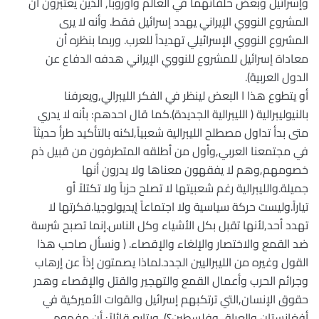
وإسرائيل وبعض حلفائهما في العالم وأوروبا, الذين يعتبرون أن
المشروع النووي الإيراني يهدد إسرائيل فقط. وأنه لا يرى
المشروع النووي الإسرائيلي تهديداً للعرب. وربما بنظره أن
معاداة إسرائيل للمشروع للنووي الإيراني هدفه الدفاع عن
الدول العربية).
أو يتطوع هذا ا البعض لينظر في الفكر الليبرالي,ويعرفنا
بالنيوليبرالية ( الليبرالية الجديدة).كما قال احدهم: بأنه لا يدري
متى بدأ تداول مصطلح الليبرالية شعبياً,لكنه بالتأكيد طرأ حديثاً
في مجتمعنا العربي,وأول من أطلقه المتطرفون من قبيل ذم
خصومهم,وهم لا يفقهون معناها ولا يدرون أنها
جميلة.والليبرالية رغم شعبيتها لا تصلح حزباً ولا تكتلاً أو
تياراً.وليست حركة سياسية ولا اجتماعاً إيديولوجيا.فكرتها لا
تهدد أحد,لأنها تقبل بكل الأشياء وكل الناس.إنما تصبح شرسة
ضد القمع والاختصار والإلغاء والإقصاء. ( ونسأل صاحب هذا
القول وغيره من الليبراليين الجدد.لماذا يصمتون إذاً عن إرهاب
وجرائم الحرب وأعمال القمع والتهجير والقتل والإقصاء وهدر
حقوق الإنسان,التي ترتكبهم إسرائيل والقوات الأميركية في
أفغانستان والعراق وفلسطين؟). ويتابع قائلاً: أن مفهوم