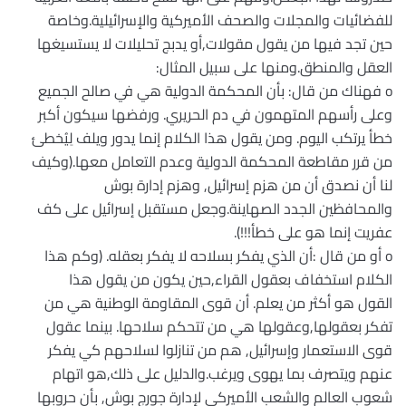
للفضائيات والمجلات والصحف الأميركية والإسرائيلية.وخاصة
حين تجد فيها من يقول مقولات,أو يدبج تحليلات لا يستسيغها
العقل والمنطق.ومنها على سبيل المثال:
o فهناك من قال: بأن المحكمة الدولية هي في صالح الجميع
وعلى رأسهم المتهمون في دم الحريري. ورفضها سيكون أكبر
خطأ يرتكب اليوم. ومن يقول هذا الكلام إنما يدور ويلف لِيُخطئ
من قرر مقاطعة المحكمة الدولية وعدم التعامل معها.(وكيف
لنا أن نصدق أن من هزم إسرائيل, وهزم إدارة بوش
والمحافظين الجدد الصهاينة.وجعل مستقبل إسرائيل على كف
عفريت إنما هو على خطأ!!!).
o أو من قال :أن الذي يفكر بسلاحه لا يفكر بعقله. (وكم هذا
الكلام استخفاف بعقول القراء,حين يكون من يقول هذا
القول هو أكثر من يعلم. أن قوى المقاومة الوطنية هي من
تفكر بعقولها,وعقولها هي من تتحكم سلاحها. بينما عقول
قوى الاستعمار وإسرائيل, هم من تنازلوا لسلاحهم كي يفكر
عنهم ويتصرف بما يهوى ويرغب.والدليل على ذلك,هو اتهام
شعوب العالم والشعب الأميركي لإدارة جورج بوش, بأن حروبها