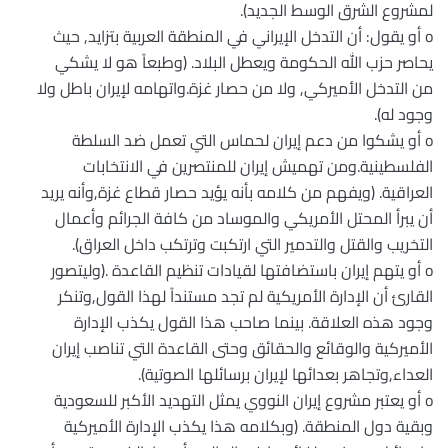
لمشروع الشرق الوسط الجديد).
o أو يقول: أن التدخل الإيراني في المنطقة العربية بتزايد, حيث
يحاصر حزب الله الحكومة ويعطل البلاد. (وطبعاً هو لا يشكي
من التدخل الأميركي, ولا من حصار غزة.واتهامه لإيران باطل ولا
وجود له).
o أو يشكوا من دعم إيران لحماس التي تعمل ضد السلطة
الفلسطينية.ومن تهميش إيران للمنتصرين في الانتخابات
العراقية. (ويفهم من كلامه بأنه يؤيد حصار قطاع غزة,وأنه يريد
أن يبرأ المحتل الأمريكي والموساد من كافة الجرائم وأعمال
التخريب والقتل والتدمير التي ارتكبت وترتكب داخل العراق).
o أو يتهم إيران باستضافتها لقيادات تنظيم القاعدة .(وليتصور
القارئ أن الإدارة الأمريكية لم تجد مستنداً لهذا القول,وتنكر
وجود هذه العلاقة. بينما صاحب هذا القول يكذب الإدارة
الأميركية والوقائع والحقائق وحتى القاعدة التي تناصب إيران
العداء,وتجاهر بعدائها لإيران برسائلها الصوتية).
o أو يعتبر مشروع إيران النووي يمثل التهديد الأكبر للسعودية
وبقية دول المنطقة. (وبكلامه هذا يكذب الإدارة الأميركية