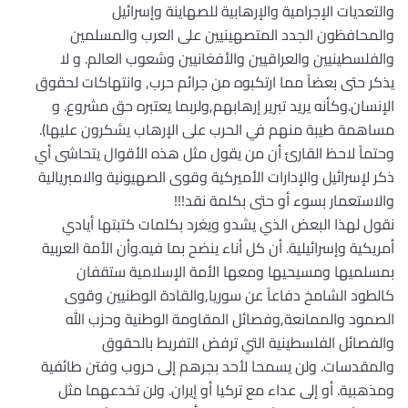
والتعديات الإجرامية والإرهابية للصهاينة وإسرائيل
والمحافظون الجدد المتصهينيين على العرب والمسلمين
والفلسطينيين والعراقيين والأفغانيين وشعوب العالم. و لا
يذكر حتى بعضاً مما ارتكبوه من جرائم حرب, وانتهاكات لحقوق
الإنسان.وكأنه يريد تبرير إرهابهم,ولربما يعتبره حق مشروع. و
مساهمة طيبة منهم في الحرب على الإرهاب يشكرون عليها).
وحتماً لاحظ القارئ أن من يقول مثل هذه الأقوال يتحاشى أي
ذكر لإسرائيل والإدارات الأميركية وقوى الصهيونية والامبريالية
والاستعمار بسوء أو حتى بكلمة نقد!!!
نقول لهذا البعض الذي يشدو ويغرد بكلمات كتبتها أيادي
أمريكية وإسرائيلية. أن كل أناء ينضح بما فيه.وأن الأمة العربية
بمسلميها ومسيحيها ومعها الأمة الإسلامية ستقفان
كالطود الشامخ دفاعاً عن سوريا,والقادة الوطنيين وقوى
الصمود والممانعة,وفصائل المقاومة الوطنية وحزب الله
والفصائل الفلسطينية التي ترفض التفريط بالحقوق
والمقدسات. ولن يسمحا لأحد بجرهم إلى حروب وفتن طائفية
ومذهبية. أو إلى عداء مع تركيا أو إيران. ولن تخدعهما مثل