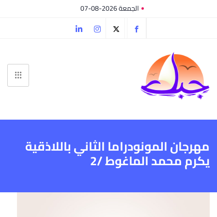
الجمعة 2026-08-07
مهرجان المونودراما الثاني باللاذقية
يكرم محمد الماغوط /2