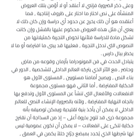
وعلى ذكر الضرورة فإنني لا أعتقد أو لا أؤمن بتلك العروض
المنشأة على نص اختار ما اختار على ظروف إنتاجية , فما
أعتقده هو أن ذلك يخرج عن حدود أي دراسة وإن كان ذلك لا
يعني أن مثل هذه العروض محكوم عليها بالفشل وإن كانت
تشكل مادة للدراسة فلأنها تخوض التجربة كمثيلاتها من
النصوص التي تدخل التجربة , فعليها قد يبنى ما افترضه أو ما لا
يخطر ببال دارس .
يتبادل الحدث في فن المونودراما بأزمان وقوعه من ماضٍ
وحاضر , مع الأثر الذي يتركه العالم الداخلي للشخصية , الدور في
بناء النص , ويصبح أمامنا مستويين , المستوى الأول هو
الحكاية المفترضة , أما الثاني فهو مستوى مجموعة
الانفعالات والأفعال التي تنشأ عن المستوى الأول وتدفع بها
باتجاه النهاية المفترضة , ولأنه بالضرورة الإنشاء النصي للعالم
الداخلي لا يمكن أن يأخذ بنية تقليدية ويمكن توصيفه بأنه
مجموعة ذرى قد تتوج بذروة أعلى – إذ من السذاجة أن نقترح
حكاية تتكئ على انفعالات – لا يمكن أن تكون عمومية ليس
لها شرطها الذي يُحَدِد بمبضع جرّاح خللاً يكمن في العمق ,