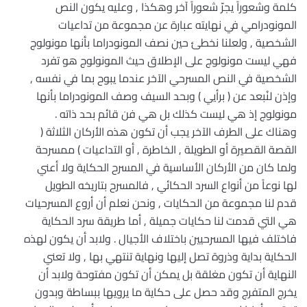
كلمة وشعوراً يجرّ شعوراً آخر وهكذا , وعليه يكون النص
المونودرامي في نهايته عبارة عن مجموعة من تداعيات
الشخصية , ولعلنا نخطئ حين نصف المونودراما بأنها مونولوج
فهي ليست مونولوج على الإطلاق حيث المونولوج هو تفرد
الشخصية في النص المسرحي الآخر عندما يبوح بما في نفسه ,
وإذن لنُبعد عن ( برأيي ) وبحد السيف وصف المونودراما بأنها
مونولوج إذ هي ليست كذلك بل هي فن قائم بحد ذاته .
وهناك على الطرف الآخر يجب أن تكون هذه الأركان الثلاثة (
القصة القصيرة أو الطويلة , الخاطرة , أو التداعيات ) ممسرحة
ولما كان من الأركان الأساسية في المسرح الحكاية ولا أعني
لها نوعاً من أنواع السرد الحكائي , فالمسرح بتاريخه الطويل
قدم لنا مجموعة من الحكايات , ونحن نعلم أن أروع المسرحيات
هي التي قدمت لنا حكايات جميلة , أما طريقة سرد الحكاية
فاختلف فيها المسرحيين باختلاف الأجيال . ولابد أن يكون لهذه
الحكاية بداية وذروة تصل إليها ونهاية تنتهي بها , ولا تعني
النهاية أن تكون مغلقة بل يمكن أن تكون مفتوحة ولابد أن
يخرج المتفرج وقد حصل على حكاية ما يرويها ببساطة وبدون