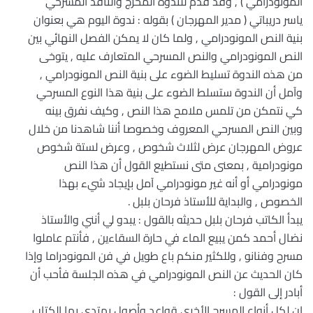
المونودرامي ) , وقد قدم للندوة المخرج والناقد المسرحي
ياسر دريباتي ( مدير المهرجان ) بقوله : ندوة اليوم هي بعنوان
بنية النص المونودرامي , ولما كان لا يمكن الفصل النهائي بين
النص المونودرامي والنص المسرحي المتعارف عليه , يتوخى
من هذه الندوة تسليط الضوء على بنية النص المونودرامي ,
وآمل أن الندوة ستسلط الضوء على بنية هذا النوع المسرحي
كي نتمكن من تلمس ملامح هذا النص , وكيف نفرق بينه
وبين النص المسرحي المعروف وخصوصا أننا شاهدنا من خلال
عروض المهرجان عرض لثلاث شخوص , وعرض لستة شخوص
مونودرامية , بمعنى متى نستطيع القول أن هذا النص
مونودرامي أو أنه غير مونودرامي آمل بإيجاد شيء بهذا
الخصوص , والبداية للأستاذ فرحان بلبل .
يبدأ الكاتب فرحان بلبل حديثه بالقول : يبدو لي أنني والأستاذ
نضال أحمد كمن يبيع الماء في حارة السقاءين , فأنتم عاملوا
مسرح وفنانو , وللكثير منكم باع طويل في فن المونودراما وإذا
كان الحديث عن النص المونودرامي في هذه الجلسة فأحب أن
أبادر إلى القول :
إن لكل أنواع المسرح الأخرى قواعد وأصول يهتدي بها الكتاب