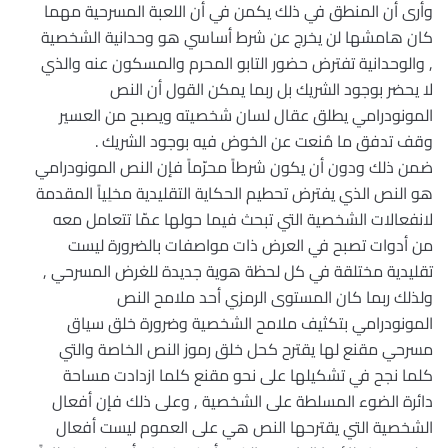
وأرى أن المنطق في ذلك يكمن في أن اللعبة المسرحية مهما
كان هامشها لن يخرج عن شرط أساسي هو وحدانية الشخصية
, والوحدانية تفترض حضور التابو المحرم والمسكون عنه والذي
لا يحضر بوجود الشريك بل ربما يمكن القول أن النص
المونودرامي يطلق عقال لسان شخصيته ويصبح من العسير
وقف تدفق ما مُنعت عن الخوض فيه بوجود الشريك .
ضمن ذلك ودون أن يكون شرطاً محرّماً فإن النص المونودرامي
هو النص الذي يفترض تحطيم الحكاية التقليدية مخلِياً المقدمة
لانفعالات الشخصية التي تبحث فيما حولها عمّا تتعامل معه
من أدوات تصبح في العرض ذات مواصفات بالضرورة ليست
تقليدية مختلقة في كل لحظة هوية جديدة للغرض المسرحي ,
ولذلك ربما كان المستوى الرمزي أحد ملامح النص
المونودرامي بتكثيف ملامح الشخصية وضرورة خلق سياق
مسرحي مقنع لها يقترح كحل خلق رموز النص الخاصة والتي
كلما نجح في تشكيلها على نحو مقنع كلما ازدادت مساحة
دائرة الضوء المسلطة على الشخصية , وعلى ذلك فإن أفعال
الشخصية التي يقترحها النص هي على العموم ليست أفعال