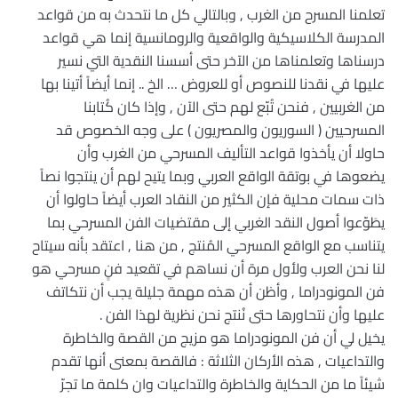
تعلمنا المسرح من الغرب , وبالتالي كل ما نتحدث به من قواعد
المدرسة الكلاسيكية والواقعية والرومانسية إنما هي قواعد
درسناها وتعلمناها من الآخر حتى أسسنا النقدية التي نسير
عليها في نقدنا للنصوص أو للعروض … الخ .. إنما أيضاً أتينا بها
من الغربيين , فنحن تُبّع لهم حتى الآن , وإذا كان كُتابنا
المسرحيين ( السوريون والمصريون ) على وجه الخصوص قد
حاولا أن يأخذوا قواعد التأليف المسرحي من الغرب وأن
يضعوها في بوتقة الواقع العربي وبما يتيح لهم أن ينتجوا نصاً
ذات سمات محلية فإن الكثير من النقاد العرب أيضاً حاولوا أن
يطَوّعوا أصول النقد الغربي إلى مقتضيات الفن المسرحي بما
يتناسب مع الواقع المسرحي المُنتج , من هنا , اعتقد بأنه سيتاح
لنا نحن العرب ولأول مرة أن نساهم في تقعيد فنٍ مسرحي هو
فن المونودراما , وأظن أن هذه مهمة جليلة يجب أن نتكاتف
عليها وأن نتحاورها حتى نُنتج نحن نظرية لهذا الفن .
يخيل لي أن فن المونودراما هو مزيج من القصة والخاطرة
والتداعيات , هذه الأركان الثلاثة : فالقصة بمعنى أنها تقدم
شيئاً ما من الحكاية والخاطرة والتداعيات وان كلمة ما تجرّ