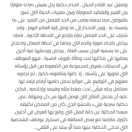
وتمثيل عبد القادر الحبال , الجدار حكاية رجل يعيش صراعا متوارثا
بين القيم والتقاليد المتوارثة وبين مغريات الحياة التي تمور
بالفوضى مما تجعله يقترب من الحد الفاصل من التمرد على ما
يتمسك به , وبين الانحدار إلى ما وصل إليه العالم اليوم , وقد
شارف على الحد الفاصل لنراه يتراجع في اللحظة الأخيرة , فنراه
يركض باتجاه صورة والده التي رماها في لحظة انفعال واحتجاج
على ما يسميه الرجل بسبب العلة , يركض ويحملها مرة أخرى
يعلقها في مكانها تحت وطأة ظروف قاسية , فهو الموظف
في الحسابات يتعرض لمجموعة من الضغوط من قبل رؤسائه
التي تناوبوا على رئاسته , إذ كانوا يتناقلونه ككرة , لم تجاوبه
معهم في التوقيع على فواتير تحمل خلفها أرقام ترتعد لها
مفاصل رجله فيأبى تحت ضغط مثله وقيمه وإخلاصه , فكان
عليه أن يتحمل النتائج التي توصل إليها من ذل ومهانة ..نص
حكاية سردية مليء بالحشو الذي كان من الممكن تكثيفه
مبعدا الحكاية عن خانة الملل التي وقع بها العرض في أحايين
كثيرة, متزامنا مع بعض المبالغة في استجرار عواطف الشخصية
التي تحكي الحكاية عنها مما أثّر سلبا على التلقي ..