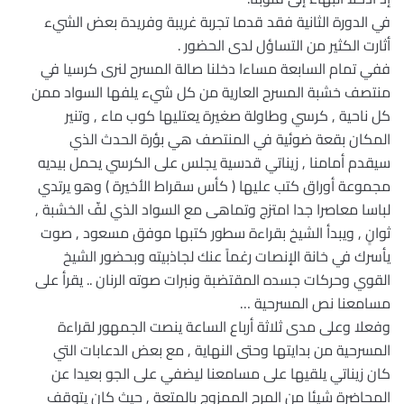
في الدورة الثانية فقد قدما تجربة غريبة وفريدة بعض الشيء
أثارت الكثير من التساؤل لدى الحضور .
ففي تمام السابعة مساءا دخلنا صالة المسرح لنرى كرسيا في
منتصف خشبة المسرح العارية من كل شيء يلفها السواد ممن
كل ناحية , كرسي وطاولة صغيرة يعتليها كوب ماء , وتنير
المكان بقعة ضوئية في المنتصف هي بؤرة الحدث الذي
سيقدم أمامنا , زيناتي قدسية يجلس على الكرسي يحمل بيديه
مجموعة أوراق كتب عليها ( كأس سقراط الأخيرة ) وهو يرتدي
لباسا معاصرا جدا امتزج وتماهى مع السواد الذي لفّ الخشبة ,
ثوانٍ , ويبدأ الشيخ بقراءة سطور كتبها موفق مسعود , صوت
يأسرك في خانة الإنصات رغماً عنك لجاذبيته وبحضور الشيخ
القوي وحركات جسده المقتضبة ونبرات صوته الرنان .. يقرأ على
مسامعنا نص المسرحية …
وفعلا وعلى مدى ثلاثة أرباع الساعة ينصت الجمهور لقراءة
المسرحية من بدايتها وحتى النهاية , مع بعض الدعابات التي
كان زيناتي يلقيها على مسامعنا ليضفي على الجو بعيدا عن
المحاضرة شيئا من المرح الممزوج بالمتعة , حيث كان يتوقف