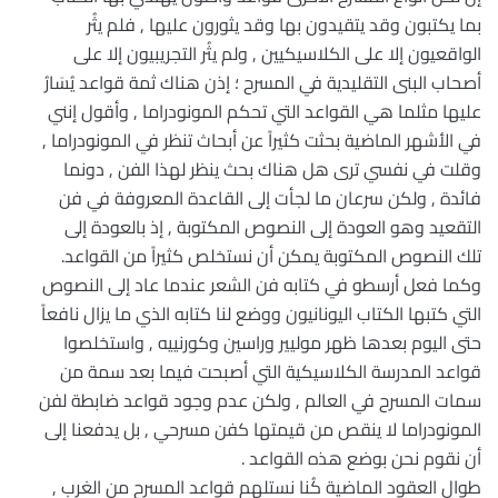
بما يكتبون وقد يتقيدون بها وقد يثورون عليها , فلم يثُر
الواقعيون إلا على الكلاسيكيين , ولم يثُر التجريبيون إلا على
أصحاب البنى التقليدية في المسرح ؛ إذن هناك ثمة قواعد يُسَارُ
عليها مثلما هي القواعد التي تحكم المونودراما , وأقول إنني
في الأشهر الماضية بحثت كثيراً عن أبحاث تنظر في المونودراما ,
وقلت في نفسي ترى هل هناك بحث ينظر لهذا الفن , دونما
فائدة , ولكن سرعان ما لجأت إلى القاعدة المعروفة في فن
التقعيد وهو العودة إلى النصوص المكتوبة , إذ بالعودة إلى
تلك النصوص المكتوبة يمكن أن نستخلص كثيراً من القواعد.
وكما فعل أرسطو في كتابه فن الشعر عندما عاد إلى النصوص
التي كتبها الكتاب اليونانيون ووضع لنا كتابه الذي ما يزال نافعاً
حتى اليوم بعدها ظهر موليير وراسين وكورنييه , واستخلصوا
قواعد المدرسة الكلاسيكية التي أصبحت فيما بعد سمة من
سمات المسرح في العالم , ولكن عدم وجود قواعد ضابطة لفن
المونودراما لا ينقص من قيمتها كفن مسرحي , بل يدفعنا إلى
أن نقوم نحن بوضع هذه القواعد .
طوال العقود الماضية كُنا نستلهم قواعد المسرح من الغرب ,