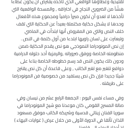
تقليدية وغطاؤها الواقعي الذي تأخذه يفترض أن يكون غطاءاً
هشّاً من الضروري النجاح في اختراقه , والمسحة الواقعية التي
تأخذها لا تعدو أن تكون مبرراً درامياً ومجموع هذه الأفعال
وحدها لا يشكل حكاية مكتملة بعيداً عن الحكاية التي تقف
خلف النص والتي من المفروض أنها ابتدأت في الماضي
وتبعثرت على لسان راويها ابتدءا من أول كلمة في النص .
إن نص المونودراما النموذجي هو نص يقدم الحكاية ضمن
منظومته الخاصة ووفق ضروراته ,والرمزية أحد حلوله الدرامية
ودون ذلك يكون النص قد رسم خطوطه الخاصة بناءا على
دوافع تتغير مع تغير الكاتب , وعلى قاعدة أن كل نص يقترح
شيئا جديدا فإن كل نص يستفيد من خصوصية فن المونودراما
على طريقته .
وفي مساء نفس اليوم : الجمعة الرابع عشر من نيسان وفي
صالة المسرح القومي كان موعدنا مع شيخ المونودراما في
سوريا الفنان زيناتي قدسية وشريكه الكاتب موفق مسعود
اللذان تألقا في الدورة الأولى من خلال عرض ( غوايات البهاء )
إذ أدخلا البهاء إلى قلوبنا.