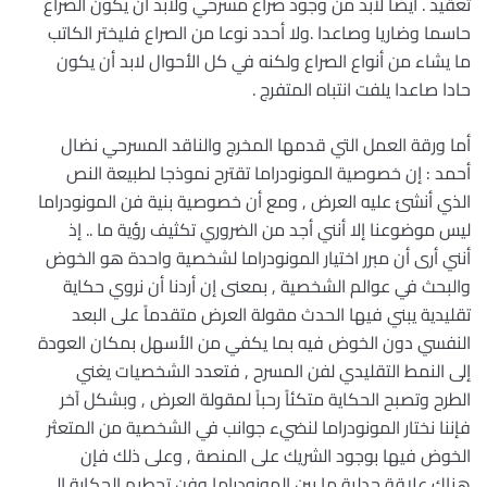
تعقيد . أيضا لابد من وجود صراع مسرحي ولابد أن يكون الصراع
حاسما وضاريا وصاعدا .ولا أحدد نوعا من الصراع فليختر الكاتب
ما يشاء من أنواع الصراع ولكنه في كل الأحوال لابد أن يكون
حادا صاعدا يلفت انتباه المتفرج .
أما ورقة العمل التي قدمها المخرج والناقد المسرحي نضال
أحمد : إن خصوصية المونودراما تقترح نموذجا لطبيعة النص
الذي أنشئ عليه العرض , ومع أن خصوصية بنية فن المونودراما
ليس موضوعنا إلا أنني أجد من الضروري تكثيف رؤية ما .. إذ
أنني أرى أن مبرر اختيار المونودراما لشخصية واحدة هو الخوض
والبحث في عوالم الشخصية , بمعنى إن أردنا أن نروي حكاية
تقليدية يبني فيها الحدث مقولة العرض متقدماً على البعد
النفسي دون الخوض فيه بما يكفي من الأسهل بمكان العودة
إلى النمط التقليدي لفن المسرح , فتعدد الشخصيات يغني
الطرح وتصبح الحكاية متكئاً رحباً لمقولة العرض , وبشكل آخر
فإننا نختار المونودراما لنضيء جوانب في الشخصية من المتعثر
الخوض فيها بوجود الشريك على المنصة , وعلى ذلك فإن
هناك علاقة جدلية ما بين المونودراما وفن تحطيم الحكاية إلى