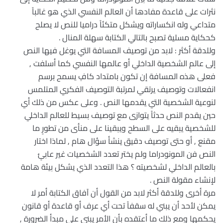
نثرات على قاعدة مفادها أن العالم النفسي الذي هو غالباً
متداعي وله انكساراته ويشكل متكئاً دراميا للنص لا يصلح
كحكاية مسلية تصبح بالتالي الكتابة سهلة المنال .
وللدقة أكثر : لابد من توصيف المسافة التي يوغل فيها النص
إلى عالم الشخصية الداخلي أو عالمها النفسي كما أسلفت ,
فعلى هذه المسافة إن تكون بامتداد كافٍ يسمح برسم
انفعالات وتوصيف يرتقي لمرتبة التوصيف الفكري المتلمس
لنوعية الشخصية التي يقدمها النص . وعلى عكس من ذلك أي
حين يقدم النص حدثاً يتوازى مع توصيف بسيط للعالم الداخلي
للشخصية يبقيه على السطح ويبقينا على منأى من تطورٍ ما
مقنع , أو حتى توصيف دقيق ينشأ سؤال هام , لماذا اختار
النص فن المونودراما ولم يختر تعدد الشخصيات غير عابئٍ
بالعالم الداخلي لشخصيته ؟ هذا التعدد الذي يشكل بيئة هامة
لإنشاء مقولة النص .
مرة أخرى وللدقة أكثر لابد من القول أن آفاق الكتابة أمر لا
يمكن لأحد أن يبني له سقفاً تحت أي عرف أو قاعدة أو قانون
يحكمها ومع ذلك ما أعتقده بأن الأمر يبنى على مبدأ الضرورة ,