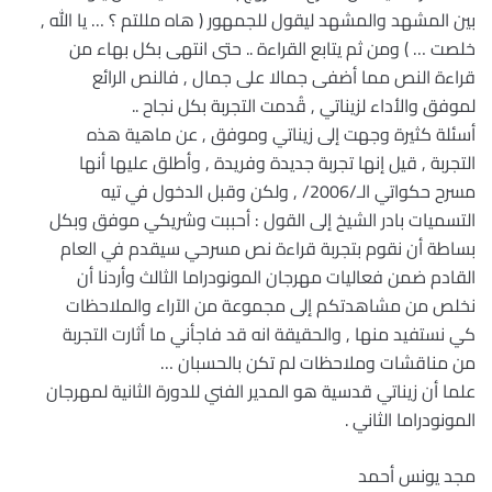
بين المشهد والمشهد ليقول للجمهور ( هاه مللتم ؟ … يا الله ,
خلصت … ) ومن ثم يتابع القراءة .. حتى انتهى بكل بهاء من
قراءة النص مما أضفى جمالا على جمال , فالنص الرائع
لموفق والأداء لزيناتي , قُدمت التجربة بكل نجاح ..
أسئلة كثيرة وجهت إلى زيناتي وموفق , عن ماهية هذه
التجربة , قيل إنها تجربة جديدة وفريدة , وأطلق عليها أنها
مسرح حكواتي الـ/2006/ , ولكن وقبل الدخول في تيه
التسميات بادر الشيخ إلى القول : أحببت وشريكي موفق وبكل
بساطة أن نقوم بتجربة قراءة نص مسرحي سيقدم في العام
القادم ضمن فعاليات مهرجان المونودراما الثالث وأردنا أن
نخلص من مشاهدتكم إلى مجموعة من الآراء والملاحظات
كي نستفيد منها , والحقيقة انه قد فاجأني ما أثارت التجربة
من مناقشات وملاحظات لم تكن بالحسبان …
علما أن زيناتي قدسية هو المدير الفني للدورة الثانية لمهرجان
المونودراما الثاني .
مجد يونس أحمد