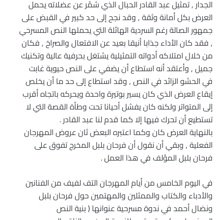
الجدار , تمثيل عبد القادر الحبال الذي شمّر عن عضلاته يحمل
العرض بكل أمانة وثقة , وقد نجح إلى حد كبير في القبض على
جمهور الصالة رغم السردية الهائلة التي يحملها النص المسرحي
, فقد كان الأداء جذابا أنيقا بعيد عن الافتعال والصراخ , فكان
من خلال امتلاكه أدواته التمثيلية يشتغل بحرفية عالية وتكنيك
جميل , وأعتقد أنه استطاع أن يضفي على النص حيوية غابت
في الحشو الزائد في النص , وقد استطاع إلى حد ما أن يخلص
إيقاع العرض الذي كان يسير بوتيرة واحدة ويحركه باتجاه أقرب
إلى المتواتر ولكنه كان يفشل أحيانا تحت وطأة القصة التي لا
تستطيع أن تحرك فيها إلا كما قدم لنا عبد القادر .
بالنهاية العرض كان وكما اعتبره البعض ثان عروض المهرجان
الفعلية , وبقي أن نقول أن فرحان بلبل المخرج تفوق على
فرحان بلبل المؤلف في هذا العمل .
في اليوم الخامس من أيام المهرجان التف لفيف من الفنانين
والأدباء والكتاب والممثلين والمهتمين حول فرحان بلبل
ونضال أحمد في ندوة مسرحية عنوانها ( بنية النص