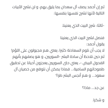
ثم إن أحمد يصف آل سعدان بما يليق بهم، و لن نشرح الأبيات
التالية لأنها تشرح نفسها بنفسها:
-ثالثا: شرح البيت الذي يعنينا.
فنصل لشرح البيت الذي يعنينا
يقول أحمد:
لا يجب أن نلوم السعادنة كثيرا، يعني هم مجبولون على اللؤم!
ثم حين نلاحظ أن سادة البشر -السوريين، و هو يصفهم بأنهم
الفحول البيض -، يعني حتى السوريين يعجزون أحيانا عن تحقيق
طموحاتهم السامية… فماذا يمكن أن نتوقع من خصيان آل
سعود… و هم أنجس البشر طرا؟
عن جد… ماذا؟
و شكرا.‬