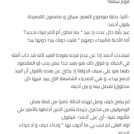
قوم سفلة!
-ثانيا: بداية موضوع التعبير، سياق و مضمون القصيدة.
يقول أحمد:
عيد بأية حال عدت يا عيد * بما مضى أم لأمر فيك تجديد؟
أما الأحبة فالبيداء دونهم * فليت دونك بيدا دونها بيد!
فيتحدث أحمد إذا عن عدم فرحه بعودة العيد لأنه قد خاب أمله
في الحياة، و فوق ذلك هو بعيد جدا عمن يحب (و المقصود
طبعا هو علي سيف الدولة) إذ يكني عن بعده بالقول أن البيد
(جمع بيداء، و هي الصحراء الشاسعة التي يبيد فيها كل
مخلوق) تفصل بينه و بين أحبته.
ثم يشرح كيف وصل لهذه الحالة غامزا من قناة بعض
الوصوليين من مخبري جريدة تشرين الذين أحاطوا بالأمير علي
فألبوه عليه -أي على أحمد- فيقول:
لولا العلى لم تجب بي ما أجوب بها * وجناء حرف و لا جرداء
قيدود