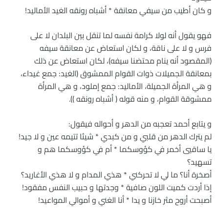
و كان أطيب من سيفي معانقة * أشباه رونقه الغيد الأماليد!
فهو يقول أنه لولا كرامة نفسه لما تنقل بين البلدان لا على
فرس و لا على ناقة، و لكان استعاض عن معانقة سيفه
(المقصود أنه ينام محتضنا سيفه)، لكان استعاض عن ذلك
بمعانقة الجميلات ذوات القوام الممشوق (الغيد: جمع غيداء،
و هي المرأة الجميلة، الأماليد: جمع إملود، و هي المرأة
ممشوقة القوام، و منه قوله ( أشباه رونقه )).
و يتابع أحمد تعجبه من الدهر و أحواله فيقول:
لم يترك الدهر من قلبي و من كبدي * شيئا تتيمه عين و لا جيد!
يا ساقيي أخمر في كؤوسكما * أم في كؤوسكما هم و
تسهيد؟
أصخرة أنا؟ ما لي لا تحركني * هذي المدام و لا هذي الأغاريد؟
إذا أردت كميت اللون صافية * وجدتها و حبيب النفس مفقود!
أصبحت أروح مثر خازنا و يدا * أنا الغني و أموالي المواعيد!