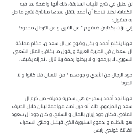
لن نطيل في شرح الأبيات السابقة، ذلك أنها واضحة بما فيه
الكفاية، لكننا نلاحظ أن أحمد ينتقل بعدها مباشرة لشرح ما حل
به فيقول:
إني نزلت بكذابين ضيفهم * عن القرى و عن الترحال محدود!
فهنا يتكلم أحمد و بكل وضوح عن آل سعدان، حكام مملكة
آل سعدان في الجزيرة العربية و يقول ما يكافئ المثل الشعبي
السوري: لا بيرحموا و لا بيخلوا رحمة ربنا تنزل ، ثم إنه يضيف:
جود الرجال من الأيدي و جودهم * من اللسان فلا كانوا و لا
الجود!
فهنا نجد أحمد يسخر -و هي سخرية جميلة- من كرم آل
سعدان المزعوم، ذلك أنه حين تمت مهاجمة لبنان خلال الصيف
الماضي فكان جود إيران بالمال و السلاح، و كان جود آل سعود
هو بالكلام و بدموع السنيورة الذي قبــّــل وجنتي السمراء
الفاتنة كوندي رايس!