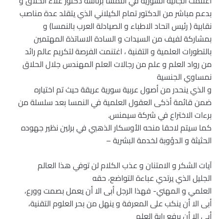
اغتنمت الجالية السورية في النمسا برئاسة دكتور علاء الحلاق و
بدعم مباشر من الدكتور تمام الكيلاني الذي يتقلد عدة مناصب
نقابية ( رئيس اتحاد الاطباء و الصيادلة العرب بالنمسا) و
بمشاركة لفيف من السيدات و السادة الاساتذة المهتمين
بالتطورات العلمية و التقنية ، اغتنمت الفرصة لتكريم عالم رائد
من رواد العلم و علم من رجالات العلم المهندس جلال الحلاق
نمساوي الجنسية
و الذي ينحدر من أصول عربية سورية عريقة حيث تم اختياره
ضمن قائمة أذكى العقول العلمية في النمسا بعد سلسلة من
برءات الاختراع في شركة سيمنس.
كما سيتم لاحقا منحه الأوسكار الذهبي في برلين نظير جهوده
الحثيثة و الدؤوبة لخدمة البشرية –
آيات الشكر و الامتنان و عذب الكلام لن توفي هذا العالم
الجليل الذي يرتدي عباءة التواضع، حقه
العلمي و المهني- فهذا الرجل أبى الا أن يعمل بصمت وورع،
أبى الا أن ينكب على المعرفة و ينهل من بحر العلوم التقنية،
أبى الا أن يرفع راية العلم