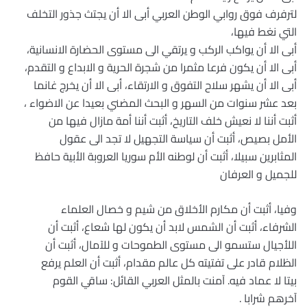
لترفرف فوق روابي الوطن العربي أبى الا أن يجتث جذور التخلف
التي نغط فيها،
أبى الا أن يواكب الركب و يرتقي الى مستوى الحضارة الانسانية،
أبى الا أن يكون فرعا مثمرا من شجرة الحرية و الابداع و التقدم،
أبى الا أن يشهر سلاح التفوق و الارتقاء، أبى الا أن يخرج غانما
بعد عشر سنوات من السهر و البحث المضني بعيدا عن الاضواء ،
أثبت أننا لا نعيش خلف التاريخ، أثبت أننا أمة مازال فيها من
الأمل بصيص، أثبت أن سياسة التجهيل لا تجد الى عقول
المثابرين سبيلا، أثبت أن لوطنه الأم سوريا العروبة الأبية حافظ
للجميل و العرفان
وفيا، أثبت أن مكارم الأخلاق من شيم و خصال العلماء
الشرفاء، أثبت أن الشمس لابد أن يكون لها شعاع، أثبت أن
اللأجيال ستسمو الى مستوى الطموحات و للآمال، أثبت أن
الظلام قادر على تفتيته كل عالم مقدام، أثبت أن العلم يرفع
بيتا لا عماد فيه. آمنت بالمثل العربي القائل: ساقي القوم
آخرهم شرابا .