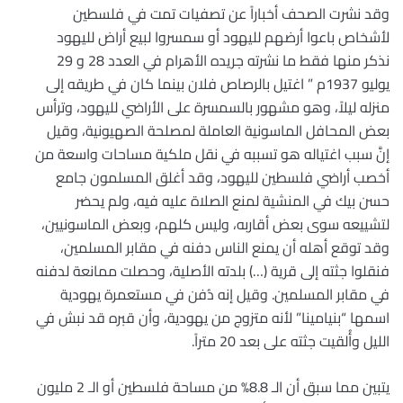
وقد نشرت الصحف أخباراً عن تصفيات تمت في فلسطين
لأشخاص باعوا أرضهم لليهود أو سمسروا لبيع أراض لليهود
نذكر منها فقط ما نشرته جريده الأهرام في العدد 28 و 29
يوليو 1937م ” اغتيل بالرصاص فلان بينما كان في طريقه إلى
منزله ليلاً، وهو مشهور بالسمسرة على الأراضي لليهود، وترأس
بعض المحافل الماسونية العاملة لمصلحة الصهيونية، وقيل
إنَّ سبب اغتياله هو تسببه في نقل ملكية مساحات واسعة من
أخصب أراضي فلسطين لليهود، وقد أغلق المسلمون جامع
حسن بيك في المنشية لمنع الصلاة عليه فيه، ولم يحضر
لتشييعه سوى بعض أقاربه، وليس كلهم، وبعض الماسونيين،
وقد توقع أهله أن يمنع الناس دفنه في مقابر المسلمين،
فنقلوا جثته إلى قرية (…) بلدته الأصلية، وحصلت ممانعة لدفنه
في مقابر المسلمين. وقيل إنه دُفن في مستعمرة يهودية
اسمها “بنيامينا” لأنه متزوج من يهودية، وأن قبره قد نبش في
الليل وأُلقيت جثته على بعد 20 متراً.
يتبين مما سبق أن الـ 8.8% من مساحة فلسطين أو الـ 2 مليون