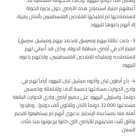
وستين ألف دونم) لليهود وكانت الحكومة العثمانية قد
أعطتهم امتياز استصلاح هذه الأراضي حول بحيرة الحولة
لاستصلاحها ثم تمليكها للفلاحين الفلسطينيين بأثمان رمزية،
إلا أنهم باعوها لليهود.
3- باعت عائلتا بيهم وسرسق (محمد بيهم وميشيل سرسق)
امتياز آخر في أراضي منطقة الحولة، وكان قد أُعطي لهم
لاستصلاحه وتمليكه للفلاحين الفلسطينيين، ولكنهم باعوه
لليهود.
4- باع أنطون تيان وأخوه ميشيل تيان لليهود أرضاً لهم في
وادي الحوارث مساحتها خمسة آلاف وثلاثمائة وخمسين
دونماً، واستولى اليهود على جميع أراضي وادي الحوارث البالغة
مساحتها 32.000 دونماً (اثنان وثلاثون ألف دونم) ، وطردوا
أهله منه بمساعدة الإنجليز، بدعوى أنهم لم يستطيعوا تقديم
وئاثق تُثبت ملكيتهم للأراضي التي كانوا يزرعونها منذ مئات
السنين.