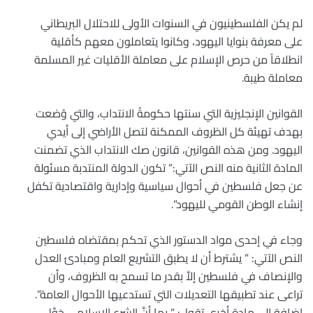
لم يكن الفلسطينيون في السنوات الأولى للاحتلال البريطاني
على معرفة بنوايا اليهود، وكانوا يتعاملون معهم كأقلية
انطلاقاً من حرص الإسلام على معاملة الأقليات غير المسلمة
معاملة طيبة.
القوانين الإنجليزية التي سنتها حكومةُ الانتداب، والتي وُضعت
بهدف تهيئة كل الظروف الممكنة لتصل الأراضي إلى أيدي
اليهود. ومن هذه القوانين، قانون صك الانتداب الذي تضمنت
المادة الثانية منه النص الآتي:” تكون الدولة المنتدبة مسئولة
عن جعل فلسطين في أحوال سياسية وإدارية واقتصادية تكفل
إنشاء الوطن القومي لليهود”.
وجاء في إحدى مواد الدستور الذي تحكم بمقتضاه فلسطين
النص الآتي: ” يشترط أن لا يطبق التشريع العام ومبادئ العدل
والإنصاف في فلسطين إلاَّ بقدر ما تسمح به الظروف، وأن
تراعى عند تطبيقها التعديلات التي تستدعيها الأحوال العامة”.
إضافة إلى مادة أخرى تقول: ” بما أنَّ الشرع الإسلامي خوَّل