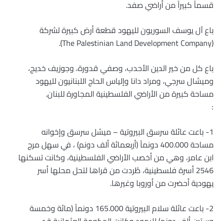
قسماً كبيراً من أراضي صفد.
باع آل يوسف السوريون لليهود قطعة أرض كبيرة لشركة
(The Palestinian Land Development Company).
باع كل من خير الدين الأحدب، وصفي قدورة، وجوزيف خديج،
وميشال سرجي، ومراد دانا وإلياس الحاج اللبنانيون لليهود
مساحة كبيرة من الأراضي الفلسطينية المجاورة للبنان.
:
1- باعت عائلة سرسق البيروتية – ميشل سرسق وإخوانه
مساحة 400.000 دونماً (أربعمائة ألف دونم) ، في سهل مرج
ابن عامر، وهي من أخصب الأراضي الفلسطينية، وكانت تسكنها
2546 أسرة فلسطينية، طُردت من قراها لتحل محلها أسر
يهودية أحضرت من أوروبا وغيرها.
2- باعت عائلة سلام البيروتية 165.000 دونماً (مائة وخمسة