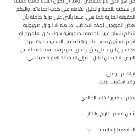
من هو الذي باع فلسطين , وامّا ان يكون انسانا حاقدا فعلينا
ان نسكته بالحجة والدليل القاطع على كذب ادعاءاته, واليكم
الحقيقة العارية كما هي, علما بأنني على دراية كاملة بأنّ
بعض المروجين لهذه الاكاذيب, ما هم الا ابواق صهيونية
تتكلم بلسان عربي لخدمة الصهيونية سواء كان بعلمهم او
انهم مسيّرين بدون علم وهنا تكمن المصيبة, حيث انهم
يعتقدون انهم على حقّ,والحق عنهم بعيد بعد السماء عن
الارض, لا اريد ان اطيل …فإلى الحقيقة العارية كما هي:
ابراهيم ابوعلي
وقد استعنت ببحث
بقلم الدكتور / خالد الخالدي
رئيس قسم التاريخ والآثار
الجامعة الإسلامية – غزة