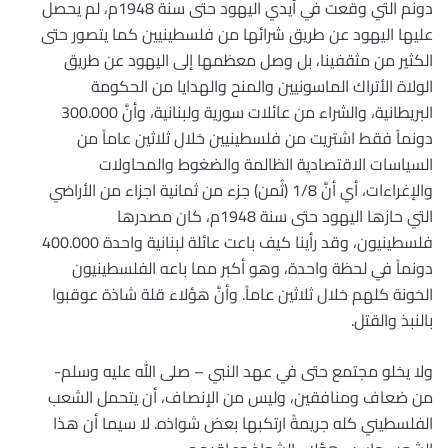
دونم التي وقعت في أيدي اليهود حتى سنة 1948م، لم يحصل
عليها اليهود عن طريق شرائها من فلسطينيين كما يتصور حتى
الكثير من مثقفينا، بل وصل معظمها إلى اليهود عن طريق
الولاة الأتراك الماسونيين والمنح والهدايا من الحكومة
البريطانية، والشراء من عائلات سورية ولبنانية، وأنَّ 300.000
دونماً فقط اشتريت من فلسطينيين خلال ثلاثين عاماً من
السياسات الاقتصادية الظالمة والضغوط والمحاولات
والإغراءات، أي أنَّ 1/8 (ثُمن) جزء من ثمانية اجزاء من الأراضي
التي حازها اليهود حتى سنة 1948م، كان مصدرها
فلسطينيون، وقد رأينا كيف باعت عائلة لبنانية واحدة 400.000
دونماً في لحظة واحدة، وهو أكبر مما باعه الفلسطينيون
الخونة كلهم خلال ثلاثين عاماً. وأنَّ هؤلاء قلة شاذة عوقبوا
بالنبذ والقتل.
ولا يخلو مجتمع حتى في عهد النبي – صلى الله عليه وسلم-
من ضعاف ومنافقين، وليس من الإنصاف، أن يتحمل الشعب
الفلسطيني كله جريمةً ارتكبها بعض شواذه. لا سيما أن هذا