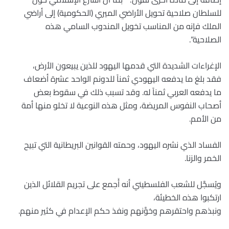
للسلطان صلاحية تحويل الأراضي الميري (الحكومية) إلى أراضي
الملك فإنه من المناسب تخويل المندوب السامي هذه
الصلاحية”.
الإغراءات الشديدة التي قدمها اليهود للذين يبيعون الأرض،
فقد بلغ ما يدفعه اليهودي ثمناً للدونم الواحد عشرة أضعاف
ما يدفعه العربي ثمناً له. وقد تسبب ذلك في سقوط بعض
أصحاب النفوس المريضة، ومثل هذه النوعية لا تخلو منها أمة
من الأمم.
الفساد الذي نشره اليهود، وحمته القوانين البريطانية التي تبيح
الخمر والزنا.
ويُسجَّل للشعب الفلسطيني أنه أَجمع على تجريم القلائل الذين
ارتكبوا هذه الخطيئة،
ونبذهم واحتقرهم وخوَّنهم ونفذ حكم الإعدام في كثير منهم.