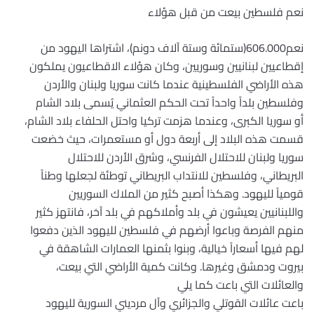
نعم فلسطين بيعت من قبل هؤلاء
نعم606.000(ستمائة وستة آلاف دونم)، اشتراها اليهود من
إقطاعيين لبنانيين وسوريين، وكان هؤلاء الاقطاعيون يملكون
هذه الأراضي الفلسطينية عندما كانت سوريا ولبنان والأردن
وفلسطين بلداً واحداً تحت الحكم العثماني يُسمى بلاد الشام
أو سوريا الكبرى، وعندما هزمت تركيا واحتل الحلفاء بلاد الشام،
قسمت هذه البلاد إلى أربعة دول أو مستعمرات، حيث خضعت
سوريا ولبنان للاحتلال الفرنسي، وشرق الأردن للاحتلال
البريطاني، وفلسطين للانتداب البريطاني توطئة لجعلها وطناً
قومياً لليهود. وهكذا أصبح كثير من الملاك السوريين
واللبنانيين يعيشون في بلد وأملاكهم في بلد آخر، فانتهز كثير
منهم الفرصة وباعوا أرضهم في فلسطين لليهود الذين دفعوا
لهم فيها أسعاراً خيالية، وبنوا بثمنها العمارات الشاهقة في
بيروت ودمشق وغيرها. وكانت كمية الأراضي التي بيعت،
والعائلات التي باعت كما يلي
باعت عائلات القوتلي والجزائري وآل مرديني السورية لليهود