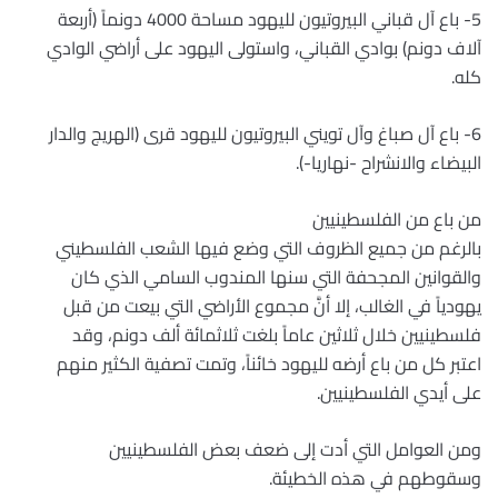
5- باع آل قباني البيروتيون لليهود مساحة 4000 دونماً (أربعة
آلاف دونم) بوادي القباني، واستولى اليهود على أراضي الوادي
كله.
6- باع آل صباغ وآل تويني البيروتيون لليهود قرى (الهريج والدار
البيضاء والانشراح -نهاريا-).
من باع من الفلسطينيين
بالرغم من جميع الظروف التي وضع فيها الشعب الفلسطيني
والقوانين المجحفة التي سنها المندوب السامي الذي كان
يهودياً في الغالب، إلا أنَّ مجموع الأراضي التي بيعت من قبل
فلسطينيين خلال ثلاثين عاماً بلغت ثلاثمائة ألف دونم، وقد
اعتبر كل من باع أرضه لليهود خائناً، وتمت تصفية الكثير منهم
على أيدي الفلسطينيين.
ومن العوامل التي أدت إلى ضعف بعض الفلسطينيين
وسقوطهم في هذه الخطيئة.