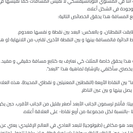
ننا في المستوي اللوباتشيفسكي لا نقيس المسافات كما نقيسها في 
وجودة في الشكل أعلاه.
ع المسافة هذا يحقق الخصائص التالية:
ابقت النقطتان، و بالعكس: البعد بين نقطة و نفسها معدوم.
الدائرة فالمسافة بينها و بين النقطة الأخرى تقترب من اللانهاية (و 
ة هذا يحقق خاصة المثلث كي نعترف به كتابع مسافة حقيقي و مفيد. 
خصني سأكتفي بالإشارة لماهية هذا "البعد".
 بين النقاط الأربعة (النقطتين المعنيتين و نقطتي المحيط)، هذه العلاق
ل بينها و بين عين الناظر.
ا: فأنتم ترسمون الجانب الأبعد أصغر بقليل من الجانب الأقرب. حين يك
 -بالنسبة لكل مجموعة من أربع نقاط- على العلاقة أعلاه.
بعد هو مكافئ (طبولوجيا) للبعد العادي في العالم الإقليدي: يعني عن 
ا عن عين الناظر: الناظر سيراها باستمرار قطة، و لن يراها تتحول لحلزو