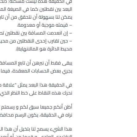
في الحقيقة هذه ليست مشكلة: ذلك أ
البعد بين نقطتين كما في الصيغة الم
يمكن لنا بسهولة أن نتحقق من أن تاب
– قيمته موجبة أو معدومة.
– إن انعدمت المسافة بين نقطتين تط
– حين تقترب إحدى النقطتين من محيط 
محيط الدائرة هو المالانهاية).
يبقى فقط أن نبرهن أن تابع المساف
يجري بعض الحسابات المعقدة، فيما ي
في الحقيقة هذا البعد يمثل "علاقة ما"
نحرك هذه النقاط على خط النظر الذي يص
أظن أنكم جميعا سبق لكم و رسمتم بيت
نراه في الحقيقة، يكون الرسم محافظا
هذا الشيء يسمح لنا بتخيل أن هذا ال
الإقليدي العادي، و قربها من أو أبعده