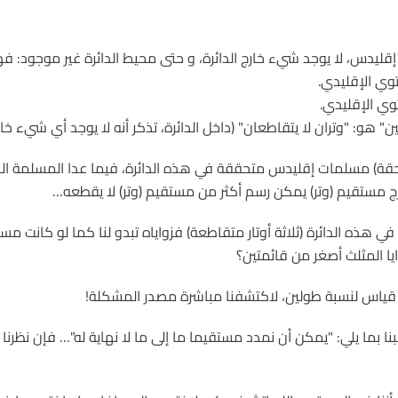
ليدس، لا يوجد شيء خارج الدائرة، و حتى محيط الدائرة غير موجود: فهو 
وي الإقليدي.
وي الإقليدي.
ن" هو: "وتران لا يتقاطعان" (داخل الدائرة، تذكر أنه لا يوجد أي شيء خارج 
لاحقة) مسلمات إقليدس متحققة في هذه الدائرة، فيما عدا المسلمة ا
مستقيم (وتر) يمكن رسم أكثر من مستقيم (وتر) لا يقطعه…
ي هذه الدائرة (ثلاثة أوتار متقاطعة) فزواياه تبدو لنا كما لو كانت مساو
يا المثلث أصغر من قائمتين؟
لا قياس لنسبة طولين، لاكتشفنا مباشرة مصدر المشكلة!
ا بما يلي: "يمكن أن نمدد مستقيما ما إلى ما لا نهاية له"… فإن نظرنا لم