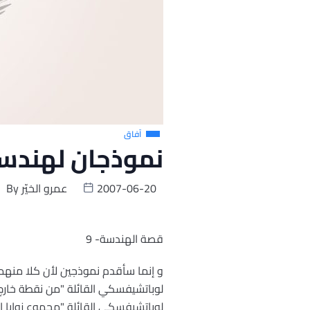
آفاق
نموذجان لهندس
2007-06-20
عمرو الخيّر
By
قصة الهندسة- 9
و إنما سأقدم نموذجين لأن كلا منهم
لوباتشيفسكي القائلة "من نقطة خارج 
لوباتشيفسكي القائلة "مجموع زوايا ا