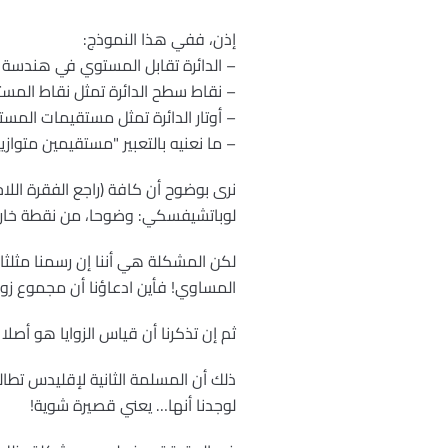
إذن، ففي هذا النموذج:
– الدائرة تقابل المستوي في هندسة إق
– نقاط سطح الدائرة تمثل نقاط المست
– أوتار الدائرة تمثل مستقيمات المست
– ما نعنيه بالتعبير "مستقيمين متوازيي
نرى بوضوح أن كافة (راجع الفقرة ال
لوباتشيفسكي: وضوحا، من نقطة خارج 
لكن المشكلة هي أننا إن رسمنا مثلثا ف
المساوي! فأين ادعاؤنا أن مجموع زوا
ثم إن تذكرنا أن قياس الزوايا هو أص
ذلك أن المسلمة الثانية لإقليدس تطالبن
لوجدنا أنها… يعني قصيرة شوية!