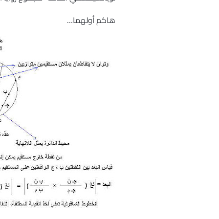
هاكم أولهما…