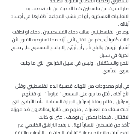
السلطوي وعصبة المصالح الفئوية الضيقة .
صار الحديث عن فلسطين كما الحديث عن بلد تعصف به
الانقلابات العسكرية , أو آخر تنشب المجاعة أظفارها في أجساد
أبنائه .
برصاص الفلسطينيين سالت دماء الفلسطينيين . دماء لو نطقت
قالت كُفوا أيديكم عن القتل لأني أزْيَد مما تستوعبه القبور .لأن
أشجار الزيتون والبلح تأبى أن تُروّى إلا بالدم المسفوح على مذبح
الحرية في سبيل
التحرر والاستقلال , وليس في سبيل الكراسي التي ما جلبت
سوى المآسي .
في أيام معدودات من انتهاك قدسية الدم الفلسطيني وقتْل
الأخ أخاه , قُتل ما يربو على السبعين ” غزاوياً ” . لو قتلتْهم
إسرائيل , قلتم وقلنا إسرائيل الجزارة السفاحة …أما الأيادي التي
أحلت سفك دم العشرات , منهم من كانوا يتظاهرون ضد مهزلة
الاقتتال , فبماذا يمكن أن توصف , حتى لو كانت
تأخذ من فلسطين انتساباً لها! . لا يفيد التراشق الكلامي عبر
الفضائيات والإعلام بموازاة تراشق النيران في الشوارع والأزقة ,