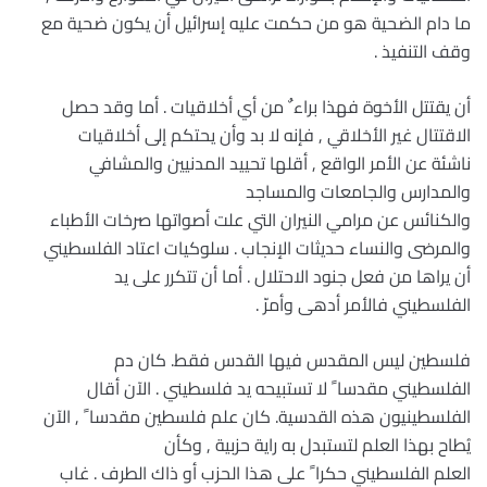
ما دام الضحية هو من حكمت عليه إسرائيل أن يكون ضحية مع
وقف التنفيذ .
أن يقتتل الأخوة فهذا براء ٌ من أي أخلاقيات . أما وقد حصل
الاقتتال غير الأخلاقي , فإنه لا بد وأن يحتكم إلى أخلاقيات
ناشئة عن الأمر الواقع , أقلها تحييد المدنيين والمشافي
والمدارس والجامعات والمساجد
والكنائس عن مرامي النيران التي علت أصواتها صرخات الأطباء
والمرضى والنساء حديثات الإنجاب . سلوكيات اعتاد الفلسطيني
أن يراها من فعل جنود الاحتلال . أما أن تتكرر على يد
الفلسطيني فالأمر أدهى وأمرّ .
فلسطين ليس المقدس فيها القدس فقط. كان دم
الفلسطيني مقدسا ً لا تستبيحه يد فلسطيني . الآن أقال
الفلسطينيون هذه القدسية. كان علم فلسطين مقدسا ً , الآن
يُطاح بهذا العلم لتستبدل به راية حزبية , وكأن
العلم الفلسطيني حكرا ً على هذا الحزب أو ذاك الطرف . غاب