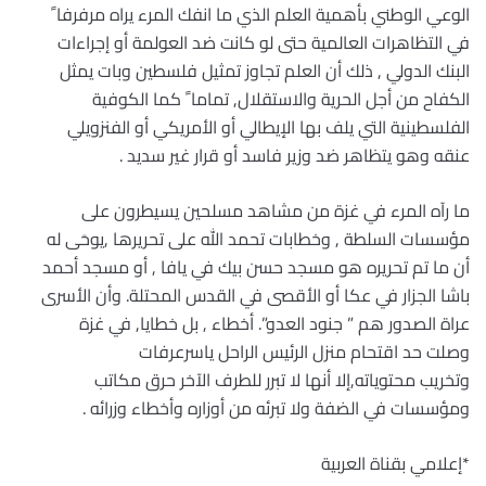
الوعي الوطني بأهمية العلم الذي ما انفك المرء يراه مرفرفا ً
في التظاهرات العالمية حتى لو كانت ضد العولمة أو إجراءات
البنك الدولي , ذلك أن العلم تجاوز تمثيل فلسطين وبات يمثل
الكفاح من أجل الحرية والاستقلال, تماما ً كما الكوفية
الفلسطينية التي يلف بها الإيطالي أو الأمريكي أو الفنزويلي
عنقه وهو يتظاهر ضد وزير فاسد أو قرار غير سديد .
ما رآه المرء في غزة من مشاهد مسلحين يسيطرون على
مؤسسات السلطة , وخطابات تحمد الله على تحريرها ,يوحَى له
أن ما تم تحريره هو مسجد حسن بيك في يافا , أو مسجد أحمد
باشا الجزار في عكا أو الأقصى في القدس المحتلة. وأن الأسرى
عراة الصدور هم ” جنود العدو”. أخطاء , بل خطايا, في غزة
وصلت حد اقتحام منزل الرئيس الراحل ياسرعرفات
وتخريب محتوياته,إلا أنها لا تبرر للطرف الآخر حرق مكاتب
ومؤسسات في الضفة ولا تبرئه من أوزاره وأخطاء وزرائه .
*إعلامي بقناة العربية