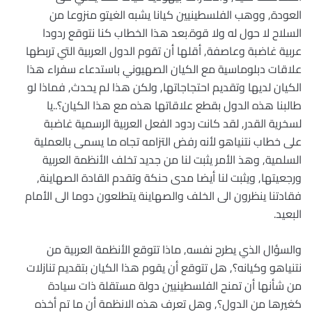
العودة, ووهب الفلسطينيين كيانا يشبه الغيتو منزوعا من
السلاح لا حول له ولا قوة.بعد هذا الخطاب كنا نتوقع ردودا
عربية غاضبة وعاصفة, أقلها أن تقوم الدول العربية التي تربطها
علاقات دبلوماسية مع الكيان الصهيوني باستدعاء سفراء هذا
الكيان لديها وتقديم احتجاجاتها, ولكن هذا لم يحدث, فماذا لو
طالبنا هذه الدول بقطع علاقاتها هذه مع هذا الكيان؟..يا
لسخرية القدر, لقد كانت ردود الفعل العربية الرسمية غاضبة
على خطاب نتنياهو لأنه رفض التزامه تجاه ما يسمى بالعملية
السلمية, وهذ الأمر يثبت لنا من جديد تخلف الأنظمة العربية
ورجعيتها, ويثبت لنا أيضا مدى حنكة وتقدم القادة الصهاينة,
فقادتنا ينظرون الى الخلف والصهاينة يتطلعون دوما الى الأمام
البعيد.
والسؤال الذي يطرح نفسه, ماذا تتوقع الأنظمة العربية من
نتنياهو وكيانه؟, هل تتوقع أن يقوم هذا الكيان بتقديم تنازلات
من شأنها أن تمنح الفلسطينيين دولة مستقلة ذات سيادة
كغيرها من الدول؟, وهل تعرف هذه الانظمة أن ما تم أخذه