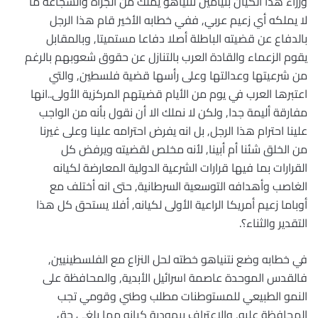
وزراء هذا الكيان بنيامين نتنياهو يملك من الجرأة والشجاعة ما
لا يملكه أي زعيم عربي, ففي خطابه الأخير قام هذا الرجل
بالدفاع عن قضيته الباطلة أصلا دفاعا مستميتا, وبالمقابل
يقوم الزعماء والقادة العرب بالتنازل عن حقوق شعوبهم بالرغم
من شرعيتها وعدالتها وعلى رأسها قضية فلسطين, والتي
اعتبرها العرب في يوم من الأيام قضيتهم المركزية الأولى..انها
مفارقة أليمة جدا, ولكن لا نملك الا أن نقول بأنه من الواجب
علينا احترام هذا الرجل, بل انه يفرض احترامه علينا وعلى غيرنا
من الخلق شئنا أم أبينا, لأنه مخلص لقضيته ويرفض كل
القرارات بما فيها قرارات الشرعية الدولية المعارضة لكيانه
الغاصب وأهدافه التوسعية السرطانية, حتى انه أختلف مع
أوباما زعيم أمريكا الراعية الأولى لكيانه, أفلا يستحق كل هذا
التقدير والثناء؟.
في خطابه وضع نتنياهو خطته لحل النزاع مع الفلسطينيين,
فالقدس الموحدة عاصمة اسرائيل الأبدية, والمحافظة على
النمو الطبيعي للمستوطنات مطلب وطني وقومي تجب
المحافظة عليه, والاعتراف بيهودية كيانه مما يلغي حق