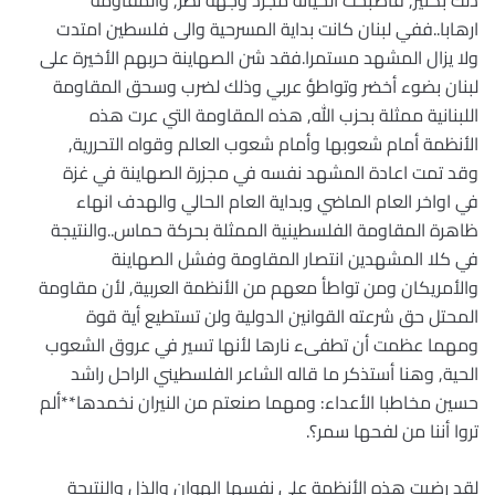
ذلك بكثير, فأصبحت الخيانة مجرد وجهة نظر, والمقاومة
ارهابا..ففي لبنان كانت بداية المسرحية والى فلسطين امتدت
ولا يزال المشهد مستمرا.فقد شن الصهاينة حربهم الأخيرة على
لبنان بضوء أخضر وتواطؤ عربي وذلك لضرب وسحق المقاومة
اللبنانية ممثلة بحزب الله, هذه المقاومة التي عرت هذه
الأنظمة أمام شعوبها وأمام شعوب العالم وقواه التحررية,
وقد تمت اعادة المشهد نفسه في مجزرة الصهاينة في غزة
في اواخر العام الماضي وبداية العام الحالي والهدف انهاء
ظاهرة المقاومة الفلسطينية الممثلة بحركة حماس..والنتيجة
في كلا المشهدين انتصار المقاومة وفشل الصهاينة
والأمريكان ومن تواطأ معهم من الأنظمة العربية, لأن مقاومة
المحتل حق شرعته القوانين الدولية ولن تستطيع أية قوة
ومهما عظمت أن تطفىء نارها لأنها تسير في عروق الشعوب
الحية, وهنا أستذكر ما قاله الشاعر الفلسطيني الراحل راشد
حسين مخاطبا الأعداء: ومهما صنعتم من النيران نخمدها**ألم
تروا أننا من لفحها سمر؟.
لقد رضيت هذه الأنظمة على نفسها الهوان والذل والنتيجة