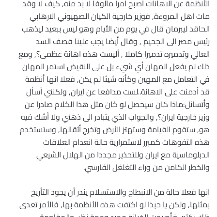
الأنظمة عن الاهانات أصبح أمرا مألوفا لا بد منه, كيف لا وقد
مات اهل المروءة, فوزير خارجية الكيان الصهيوني الارهابي
الحاقد ليبرمان قال في يوم من الأيام وهو ليس ببعيد ليذهب
رئيس مصر الى الجحيم , وقال أيضا يجب علينا قصف السد
العالي وتدميره تدميرا كاملا , أليست هذه اهانة عظمى؟, ومع
ذلك لم يفعل المهان أي شيء بل على النقيض استمر المهان
في التعامل مع المهين وكأنه شيئا لم يكن, فعلا انها أنظمة
قد أدمنت على الاهانة..لست مدافعا عن ايران, ولكنني أسأل
وأتسائل:ماذا كان سيحصل لو كان مثل هذا الكلام صادرا عن
وزير خارجية ايران؟, والجواب الذي يتبادر الى ذهني ولا أشك فيه
هو, ستقوم القيامة وستهتز الأرض وتخرج أثقالها, وستستخدم
هذه التفوهات كمبرر لاستمرارية حالة انعدام العلاقات
الدبلوماسية مع ايران وللتحذير مجددا من الهلال الشيعي
والخطر الكامن من وراء التغلغل الفارسي.
انها فعلا حالة من الانبطاح والاستسلام يندر أن يجود التأريخ
بمثلها, ولكن يا حبذا لو اكتفت هذه الأنظمة بها, فالأمر تعدى