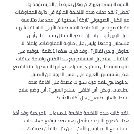
بالقوة لا يسترد بغيرها؟, وهل تعرف أن الحرية تؤخذ ولا
تعطى؟.لقد دخلت هذه الأنظمة الخائبة في دائرة المفاوضات
مع الكيان الصهيوني تاركة أسلحتها في غمدها, متناسية
مقولة مهندس الانتفاضة الفلسطينية الأولى الباسلة الشهيد
خليل الوزير أبو جهاد : إن مصير الاحتلال يتحدد على أرض
فلسطين وحدها وليس على طاولة المفاوضات, ولماذا لا
نفاوض ونحن نقاتل؟ ..وقد قررت هذه الأنظمة التوقيع على
اتفاقيات سلام, بل استسلام مع هذا الكيان واقامة علاقات
دبلوماسية على مستوى سفراء, مع أنها لا تربطها علاقات مع
بعض شقيقاتها العربية على نفس الدرجة من التمثيل
الدبلوماسي..نعم مرت سنوات عديدة على اقامة هذه
العلاقات, ولكن, أين اختفى السلاح العربي؟, أين وضع سلاح
النفط والغاز الطبيعي, هل أكله الذئب؟
..لقد كانت هذه الأنظمة خاضعة للاملاءات الأمريكية وقد أخذ
هذا الخضوع بالازدياد بشكل رهيب بعد توقيع معاهدات
السلام مع الصهاينة, والأنكى من كل ذلك أن صمت هذه