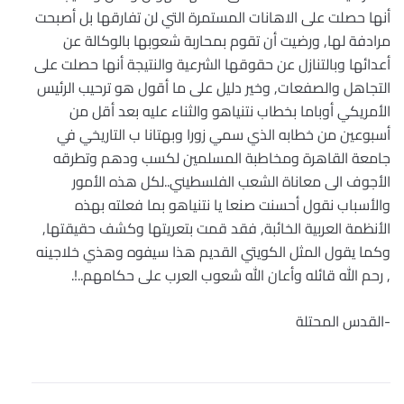
أنها حصلت على الاهانات المستمرة التي لن تفارقها بل أصبحت
مرادفة لها, ورضيت أن تقوم بمحاربة شعوبها بالوكالة عن
أعدائها وبالتنازل عن حقوقها الشرعية والنتيجة أنها حصلت على
التجاهل والصفعات, وخير دليل على ما أقول هو ترحيب الرئيس
الأمريكي أوباما بخطاب نتنياهو والثناء عليه بعد أقل من
أسبوعين من خطابه الذي سمي زورا وبهتانا ب التاريخي في
جامعة القاهرة ومخاطبة المسلمين لكسب ودهم وتطرقه
الأجوف الى معاناة الشعب الفلسطيني..لكل هذه الأمور
والأسباب نقول أحسنت صنعا يا نتنياهو بما فعلته بهذه
الأنظمة العربية الخائبة, فقد قمت بتعريتها وكشف حقيقتها,
وكما يقول المثل الكويتي القديم هذا سيفوه وهذي خلاجينه
, رحم الله قائله وأعان الله شعوب العرب على حكامهم..!.
-القدس المحتلة