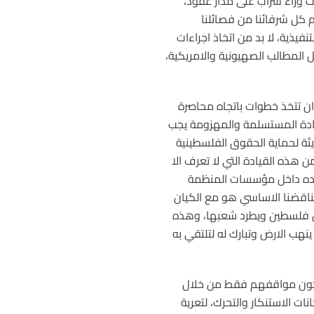
هوث وراء سراب على مدار عقود،
ام كل شرفائنا من فصائلنا
فيذية، لا بد من اتخاذ اجراءات
المطالب الصهيونية والامريكية،
 ان تتخذ خطوات باتجاه محاصرة
ادة المستسلمة والمهزومة يجب
ة لحماية الحقوق الفلسطينية
هذه القيادة التي لا تعرف الا
وجوده داخل مؤسسات المنظمة
ناقضنا الاساسي هو مع الكيان
حتل فلسطين ويطرد شعبها، وهذه
نهب الارض وتبارك له لتلتقي به
 تكون مواقفهم فقط من خلال
ات الاستنكار والتحرك، لتعرية