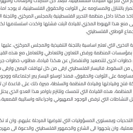
ار التي تمر بها القيادة الفلسطينية، فبعد كل التنازلات والرهانات والل
ستمرار بالتنازل والمساومه على الثوابت والحقوق الفلسطينية، لا يوجد ام
خذ مكانا داخل منظمة التحرير الفلسطينية بالمجلس المركزي واللجنة التن
منع هذا الهبوط المخزي لقيادة اثبتت فشلها واكدت استسلامها لكل 
ماع الوطني الفلسطيني.
 الاخرى التي تعتبر اساسية باللجنة التنفيذية والمجلس المركزي، عليها
ة بمؤسسات المنظمة ورفض التعاون والتعاطي والتعامل مع هذه القي
 خطوات اخرى للتصعيد والانفصال عن هكذا قيادة، مطلوب خطوات جريئ
 من السقوط، فاليسار الفلسطيني ارقى من كل تهافتت اليمين وارقى من 
مساومة على الثوابت والحقوق، فمنذ اوسلو اليسار يبرر اجتماعاته و
ة فتح وقيادتها وقيادة المنظمة والسلطة، مبررة ذلك على قاعدة ان ت
المنظمة، هذه القيادة التي تتمسك وتلتزم باوامر هذا العدو الذي ي
كل النشاطات التي ترفض الوجود الصهيوني واجراءاته واساليبة القمعية، ي
لتحديات وبمستوى المسؤوليات التي تفرضها المرحلة عليهم، وان لا
عملية، وان يتجهوا الى الشارع والجمهور الفلسطيني والدعوة الى مهرجان