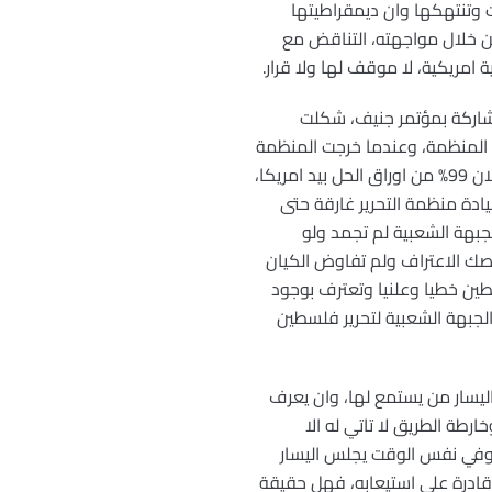
 وتنتهكها وان ديمقراطيتها
من خلال مواجهته، التناقض مع
مريكية، لا موقف لها ولا قرار.
عملية السلمية والمشاركة بمؤتمر جنيف، شكلت
 المنظمة، وعندما خرجت المنظمة
وقوات الثورة الفلسطينية من بيروت ولبنان عام 1982، وابدت القيادة الفلسطينية استعدادها لتقديم تنازلات لان 99% من اوراق الحل بيد امريكا،
ة منظمة التحرير غارقة حتى
جبهة الشعبية لم تجمد ولو
 عام 1974 لم توقع قيادة المنظمة على صك الاعتراف ولم تفاوض الكيان
اليوم المنظمة تعترف وتفاوض وتتنازل عن 78% من ارض فلسطين خطيا وعلنيا وتعترف بوجود
حث عن حلا لهم، وما زالت الجبهة الشعبية لتحرير فلسطين
ليسار من يستمع لها، وان يعرف
رطة الطريق لا تاتي له الا
 وفي نفس الوقت يجلس اليسار
 قادرة على استيعابه، فهل حقيقة