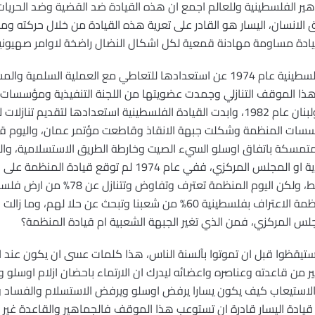
هير الفلسطينية وللعالم اجمع ان هذه القيادة ضد القضية وضد الحريات
ق الانسان، اليسار هو القادر على تعرية هذه القيادة من خلال حركته و
ادة مساومة مهادنة قمعية لكل اشكال النضال راضخة لاوامر صهيونية ا
عندما اعلنت قيادة منظمة التحرير الفلسطينية عام 1974 عن استعدادها للتعاطي مع ال
هذا الموقف التنازلي وجمدت عضويتها من اللجنة التنفيذية ومؤسسات
سات المنظمة وشكلت جبهة الانقاذ وقاطعت مؤتمر عمان، واليوم قياد
 ومتمسكة باتفاق اوسلو السيء الصيت وخارطة الطريق الاستسلامية، وال
لاجتماع واحد عضويتها باللجنة التنفيذية او المجلس المركزي، ففي
الصهيوني وانما ابدت استعدادها فقط، ولكن 
الكيان الصهيوني، وترفض قيادة المنظمة الاعتراف بفلسطينية 60% من شعبنا وتب
لمجلس المركزي، فمن الذي تغير الجبهة الشعبية ام قيادة المنظمة؟
تيقظوا قبل ان تموتوا بآلسنة الناس، هذا كلمات عسى ان يكون عند ا
 من قاعدته وعناصره واعضائه ليدرك ان الارتماء باحضان ازلام اوسلو وخا
لى الاستيعاب كيف يكون يسارا يرفض اوسلو ويرفض الاستسلام والفساد
ا قيادة اليسار قادرة ان تستوعب هذا الموقف فالجماهير والقاعدة غير