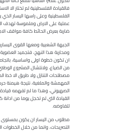
لتكون عنصرا اساسيا لتمنع حالة الانهي
فالقيادة الفلسطينية لم تختار الا الا
الفلسطينية وعلى راسها اليسار الذي يا
عملية على الارض وملموسة تهدف الى 
ضاربة بعرض الحائط كافة مواقف الاج
الجبهة الشعبية ومعها القوى اليسارية
ومحاربة هذا النهج، فتجميد العضوي
ان تكون خطوة اولى واساسية، باتجاه
من الضياع، ولانتشال المشروع الوطني
مصطلحات التنازل ولا طريق الا خط ال
المهمشة والملغية، نتيجة هيمنة حرك
الصهيوني، وهذا ما لم تفهمه قيادة 
القيادة التي لم تخجل يوما من ادانة 
لتفاوضه.
مطلوب من اليسار ان يكون بمستوى ا
التصريحات، وانما من خلال الخطوات ال