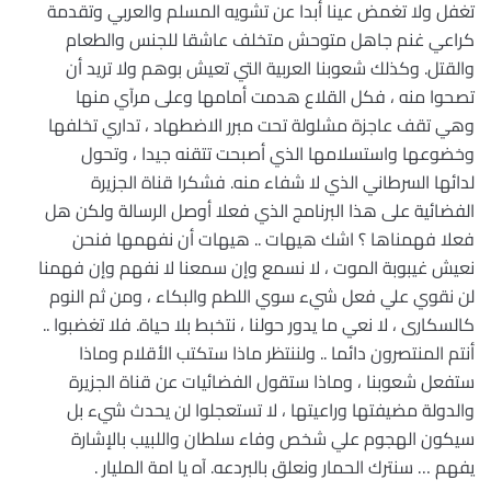
تغفل ولا تغمض عينا أبدا عن تشويه المسلم والعربي وتقدمة
كراعي غنم جاهل متوحش متخلف عاشقا للجنس والطعام
والقتل. وكذلك شعوبنا العربية التي تعيش بوهم ولا تريد أن
تصحوا منه ، فكل القلاع هدمت أمامها وعلى مرآي منها
وهي تقف عاجزة مشلولة تحت مبرر الاضطهاد ، تداري تخلفها
وخضوعها واستسلامها الذي أصبحت تتقنه جيدا ، وتحول
لدائها السرطاني الذي لا شفاء منه. فشكرا قناة الجزيرة
الفضائية على هذا البرنامج الذي فعلا أوصل الرسالة ولكن هل
فعلا فهمناها ؟ اشك هيهات .. هيهات أن نفهمها فنحن
نعيش غيبوبة الموت ، لا نسمع وإن سمعنا لا نفهم وإن فهمنا
لن نقوي علي فعل شيء سوي اللطم والبكاء ، ومن ثم النوم
كالسكارى ، لا نعي ما يدور حولنا ، نتخبط بلا حياة. فلا تغضبوا ..
أنتم المنتصرون دائما .. ولننتظر ماذا ستكتب الأقلام وماذا
ستفعل شعوبنا ، وماذا ستقول الفضائيات عن قناة الجزيرة
والدولة مضيفتها وراعيتها ، لا تستعجلوا لن يحدث شيء بل
سيكون الهجوم علي شخص وفاء سلطان واللبيب بالإشارة
يفهم … سنترك الحمار ونعلق بالبردعه. آه يا امة المليار .