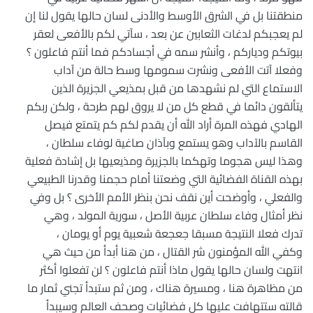
منطقتنا بل في الشرق الأوسط والأدنى لسان حالها يقول لنا إن
لم يعجبكم لدغات الثعابين عن بعد ، سآتي لكم بالأفعى لعقر
بيوتكم ودياركم ، وأنشر سمه في أجسادكم فما أنتم فاعلون ؟
وفعلا آتت الأفعى ونشرت سمومها وسط حالة من آداب
الاستماع التي لم نشهدها من قبل بمذيعي الجزيرة الذين
يتألقون دائما في قطع كل من لا يروق لهم طرحة ، ولكن ربكم
الهادي فهذه المرة أراد الله أن يقدم لكم كم يتمتع فيصل
القاسم بالآداب وهو يستمع وبآذان صاغية لوفاء سلطان ،
وهذا ليس هجوما وتهكما بالجزيرة ومذيعيها بل إشادة فعلية
بهذه القناة الفضائية التي وضعتنا أمام حجمنا وقدرنا الطبيعي
والفعلي ، وأوضحت أين نقف نحن بنظر الأمم الأخرى ؟ بل وفي
نظر أمثال وفاء سلطان عربية الأصل ، سورية المولد ، وهي
تدرك فعلا النتيجة مسبقا جعجعة شعبية يوم أو يومان ،
وكفي الله المؤمنون شر القتال ، من هنا أبدأ من حيث هي
انتهت ولسان حالها يقول ماذا أنتم فاعلون ؟ لن تفعلوا أكثر
من مظاهرة هنا ، ومسيرة هناك ، ومن ثم ستبدأ تجني ثمار ما
قالته ستتهافت عليها كل فضائيات وصحف العالم وسيبدأ