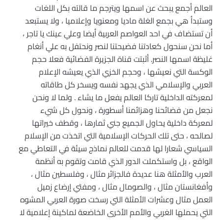
العالم أجمع يبحث عن اسمها ويترجم ما قالته بكل اللغات
وستبدأ هي بجمع الغلة ماديا ومعنويا وإعلاميا ، ولا يستبعد
أن تستضاف في احد العواصم العربية أيضا وعلي عينك يا تاجر ،
أما نحن سنحول كعادتنا فضيحتنا لنصر ونحتفل به علي أنغام
غليظة اسمها النصر. أثبتت قناة الجزيرة الفضائية فعلا حجم
الوكسة التي نعيشها ، وحجم الخزي الذي يعيشه الإعلام
العربي والإسلامي الذي يجهد نفسه ويسخر كل طاقاته
لمعركته الداخلية تاركا العالم يفعل ما يشاء . ولما لا ونحن
نجعل من فضائحنا وهزائمنا أسطورة ، ونحول كل شيء
لمعركة داخلية يحاول الجميع جني ثمارها ، وقطف خيراتها
لصالحه ، حتى تلك الحركات الإسلامية التي اتخذت من الإسلام
السياسي شعارا لها قدمت للعالم نماذج سيئة في التعاطي مع
الواقع ، بل واستكملت الدور الذي قامت وتقوم به أنظمة
العرب والأمثلة هنا عديدة فالجزائر مثال ، وفلسطين مثال ،
وأفغانستان مثال ، والصومال مثال ، ومفتي إرضاع زميل
العمل مثال وعشرات الأمثلة التي رسخت صورة العربي المشوه
التي يحملها الغربي والأمم الأخرى الخاضعة لماكينة إعلامية لا