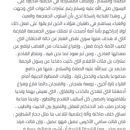
الصلاة والسلام ، ورفضت المشاركة في الحملة الأخيرة على
الرسول صلي الله عليه وسلم رغم عشرات الدعوات التي وجهت
لي وهذا لقناعة راسخة لدي بأن أسلوب الجعجعة والعبث
والغباء يساهم في طغيان هؤلاء الذين لم يقوا على فعل ذلك
لولا إدراكهم بأننا أمة أصبحت لا تمتلك سوي الجعجعة الفارغة
التي لا هدف منها سوي نفض الغبار عن حالة الاحتقان التي
تصيب الأمة كردة فعل ، وإفراغ لشحنات من الغضب ترتفع عن
معدلها العادي ، ومن ثم نعود لما نحن فيه ، وننتظر القادم .
عشرات بل مئات الأقلام التي كتبت دفاعا عن رسول الرحمة
محمد بن عبدالله عليه الصلاة والسلام ، منها من دافع
مدفوعا بالحياء والخجل تارة ، وإثبات المنظرة الدينية أمام
القراء تارة أخري ، زوبعة بفنجان ، والفنجان دائما فارغ وفراغ
أدمغتنا التي تتغذي بالكذب والنفاق ، التي نعيش بهما ونحيا
بثقافتهما رافضين كل أساليب التقدم والتطور ، ولدينا مناعة
وحاجز صلب ضد الاحتكام للعقل والتمييز بين الخبيث والطيب ،
نساق خلف ماكنة وآلة إعلامية تتلاعب بنا مثل حجار الشطرنج ،
فان قالت سامي الأخرس عميل فهو عميل ، وإن قالت مرتد
فهو مرتد ، وما النتيجة؟ النتيجة أن أشهر فضائية عربية في