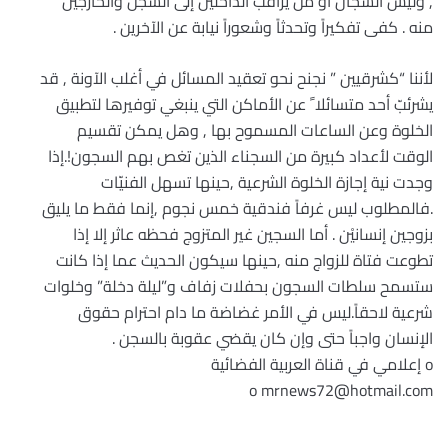
, وليس السجان أو من يراقب الداخلين إلى السجن والخارجين
منه . كفى تفكيراً وتحدثاً وشعوراً نيابة عن الآخرين .
لأننا “كشرقيين ” نجنح نحو تعقيد المسائل في أغلب الآونة , قد
يشرئبّ أحد متسائلا ً عن الأماكن التي ينبغي توفيرها لتطبيق
الخلوة وعن الساعات المسموح بها , وهل يمكن تقسيم
الوقت لأعداد كبيرة من السجناء الذين تغص بهم السجون!.إذا
وجدت نية إجازة الخلوة الشرعية ,حينها تسهل الفنيّات
.فالمطلوب ليس غرفاً فندقية خمس نجوم ,إنما فقط ما يليق
بزوجين إنسانيْن . أما السجين غير المتزوج فحظه عاثر إلا إذا
تطوعت فتاة للزواج منه ,حينها سيكون الحديث عما إذا كانت
ستسمح سلطات السجون بحفلات زفاف و”ليلة دخلة” وخلوات
شرعية لاحقاً.ليس في الأمر غضاضة ما دام احترام حقوق
الإنسان واجباً حتى وإن كان يقضي عقوبة بالسجن .
o إعلامي في قناة العربية الفضائية
o mrnews72@hotmail.com