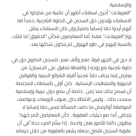
والإسلامية .
“العربية.نت” أجرى استفتاء أظهر أن غالبية من شاركوا في
الاستفتاء يؤيدون حق السجين في الخلوة الشرعية ,حمداً لله
أنهم أيدوا حقا إنسانياً بامتياز,وإن كان الاستفتاء يمثل
زوار”العربية.نت” فقط .أما المعترضون فكأن “الحقوق”ما فتئت
بالنسبة إليهم في طور الهيولى لم يتكون شكلها بعد .
لا حرج في الجهر قولاً :نعم وألف نعم ..للسجين المتزوج حق في
خلوة شرعية مع زوجه ( واللفظة تنطبق على الجنسيْن). من
يعارض إنما يجانب حقاً شرعياً أقرته الشرائع الدينية والقوانين
الدنيوية والمتطلبات الإنسانية . كان أوْلى بالسلطات المختصة
أن تسمح بذلك منذ زمن , خاصة أن بضع دول عربية وإسلامية
سمحت بذلك , وليس الانتظار حتى هبوب الزوبعات وعواصف
الموافقة أوالرفض ما دامت المسألة تمس حقا إنسانيا لا
يتجافى أبدا مع حيثيات العقوبة . كأن المعارضين لأمر كهذا
ينظرون دائما للأمور بعين واحدة . إذا سلّم المرء جدلا ًفي أن
عقوبة السجين تقضي بجعله يشعر بالعقوبة من خلال حرمانه