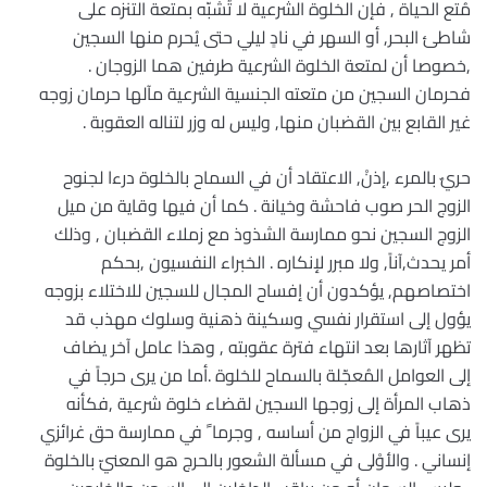
مُتع الحياة , فإن الخلوة الشرعية لا تُشبّه بمتعة التنزه على
شاطئ البحر, أو السهر في نادٍ ليلي حتى يُحرم منها السجين
,خصوصا أن لمتعة الخلوة الشرعية طرفين هما الزوجان .
فحرمان السجين من متعته الجنسية الشرعية مآلها حرمان زوجه
غير القابع بين القضبان منها, وليس له وزر لتناله العقوبة .
حريٌ بالمرء ,إذنْ, الاعتقاد أن في السماح بالخلوة درءا لجنوح
الزوج الحر صوب فاحشة وخيانة . كما أن فيها وقاية من ميل
الزوج السجين نحو ممارسة الشذوذ مع زملاء القضبان , وذلك
أمر يحدث,آناً, ولا مبرر لإنكاره . الخبراء النفسيون ,بحكم
اختصاصهم, يؤكدون أن إفساح المجال للسجين للاختلاء بزوجه
يؤول إلى استقرار نفسي وسكينة ذهنية وسلوك مهذب قد
تظهر آثارها بعد انتهاء فترة عقوبته , وهذا عامل آخر يضاف
إلى العوامل المُعجّلة بالسماح للخلوة .أما من يرى حرجاً في
ذهاب المرأة إلى زوجها السجين لقضاء خلوة شرعية ,فكأنه
يرى عيباً في الزواج من أساسه , وجرما ً في ممارسة حق غرائزي
إنساني . والأوْلى في مسألة الشعور بالحرج هو المعنيّ بالخلوة