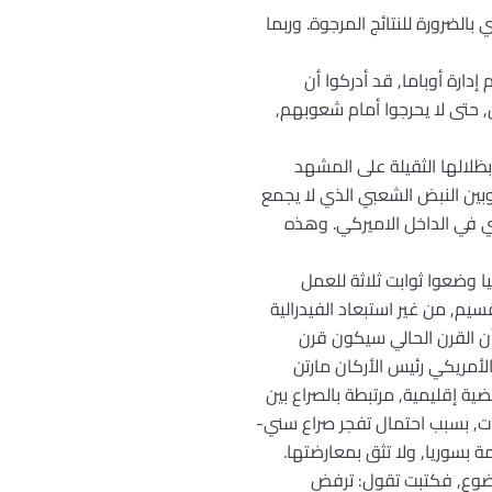
 بالضرورة للنتائج المرجوة. وربما
دارة أوباما, قد أدركوا أن
 حتى لا يحرجوا أمام شعوبهم,
بظلالها الثقيلة على المشهد
وبين النبض الشعبي الذي لا يجمع
ي في الداخل الاميركي. وهذه
ا وضعوا ثوابت ثلاثة للعمل
, من غير استبعاد الفيدرالية
أن القرن الحالي سيكون قرن
لأمريكي رئيس الأركان مارتن
ع في سوريا, يتحول إلى قضية إقليمية, مرتبطة بالصراع بين
ي تتمدد إلى لبنان والعراق، وأن بلاده أمام معضلة في سوريا, قد يستغرق حلها 10 سنوات, بسبب احتمال تفجر صراع سني-
ة بسوريا, ولا تثق بمعارضتها.
وضوع, فكتبت تقول: ترفض