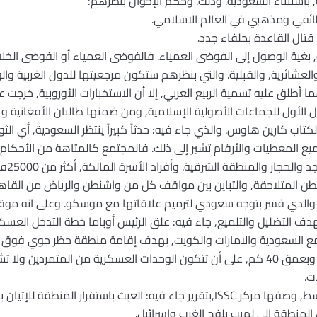
 باستثناء السعودية. وذلك. وحكم الإخوان بنظرهم:
كلفة, بغية الوصول إلى الفوضى العمياء. فالفوضى العمياء أو الفوضى ا
والعشائرية, والقبلية. والتي بنظرهم ستكون مرجعيتها للدول الغربية والول
أطلق عليه تسمية الربيع العربي, إلا أن الاستخبارات الأوروبية, خرجت ع
ل الأول للجماعات الأصولية الإسلامية, ومن ضمنها طالبان الأفغانية و 
كتاب كارين هاوس. والذي جاء فيه: حدثاً كبيراً ينتظر السعودية, أي الثور
يع المعطيات والأرقام تشير إلى ذلك. فالمجتمع كالمتاهة من الأحكام ا
والتقال
طن المتلاحقة, والتباين بين مواقف كل من واشنطن والرياض من القاهرة, 
والذي فسر بتوجه سعودي لترميم علاقاتها مع موسكو. وعلى انه موقف
هدف التضليل والتلميع, جاء فيه: علق الرئيس أوباما خطة التدخل العس
ع السعودية والامارات والكويت, بهدف إقامة منطقة حظر جوي فوق 
الحدود الاردنية الاسرائيلية إلى دمشق وبعمق 40 كم, على أن تتكون الوحدات العسكرية من ال
ت.
o والوضع الحالي لمنطقة الشرق الأوسط, وصفها مركز ISSC,بتقرير جاء فيه: العبث باست
المنطقة إلى لهيب يلفح الغرب وإسرائيل.