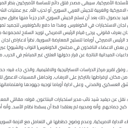
لأسلحة الأميركية, سيبقى مصدر قلق دائم للساسة الأميركيين بنظر المركز
ميركية والغربية للجيش العربي السوري أو لحزب الله, عبر عمليات الشرا
يد بحصول ذلك بعد أن تسلم الجيش السوري الحر جزءاً منها بطرق سرية 
جان الاستخبارات في الكونغرس. وهذا ما دفع بالكونغرس لتجميد تموي
بعرف قانوني. يرجئ قيام الرئيس الامريكي توريد السلاح لمجموعة جدي
 الرئيس الاميركي أوباما لتسليح المعارضة السورية, نظراً لاعتراض لج
ن بعض الاعضاء النافذون في مجلسي الكونغرس( النواب والشيوخ) عير 
اعيات الميدانية الناتجة عن قرار دخولها العلني غير المباشر في الحرب, 
ة, وفق تقرير مركز الدراسات الاستراتيجية والاقليمية, والذي جاء فيه: 
ن مكان. لإفراطها بالتركيز على الارهاب, وتجاهل المسببات الاعمق ل
ق العسكري والمدني. وعلى ادارة أوباما توجيه جهودها واهتماماتها, إ
. نقل عن ديفيد شيد نائب مدير استخبارات البنتاغون, قوله: مقاتلي ا
 الادارة الامريكية, وعدم وضوح خططها في التعامل مع الازمة السورية ي