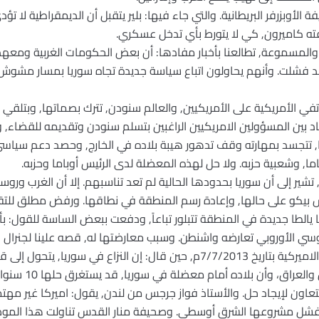
 الأوبزرفر البريطانية. والتي جاء فيها: بلير يتقبل أن الديمقراطية لا تؤدي
ته كاميرون, كي لا يتورط بأي تدخل عسكري.
 والمسموعة, تطالعنا بأخبار مفادها: أن بعض الحكومات الغربية ومعهم إ
قد فشلت. وأنهم يحاولون اتباع سياسة جديدة تجاه سوريا بمسار مشوش,
ي الأمريكية على الأمريكيين, والعالم سنودن, تترك بصماتها, وبتلقي 
اد بين المسؤولين الامريكيين الراغبين بتسلم سنودن وتقديمه للقضاء, 
ما, تتجسد بمهارته وقف تدهور هيبة بلاده في الخارج, وحصد دعم سياس
ا, وشعبية حزبه. ولا حل لهذه المعضلة لدى الرئيس أوباما وحزبه.
ر إلى أن سوريا بحدودها الحالية لم تعد تناسبهم. إلا أن الغرب وروسي
كو على حالها, وإعادة رسم المنطقة في نطاقها. ورفض مطلق للتقسيم
ها يالطا جديدة في المنطقة تتبلور تباعاً, ودفعت ببعض الساسة للقول: ب
وسي الأوروبي تعارضه واشنطن. وسبب معارضتها له, قصه علينا لجنرال ا
ديمبسي في مقابلته مع شبكة CNN الاميركية بتاريخ 7/7/2013م, حين قال: إن النزا
السنّة والشيعة, وه
تعاون لإيجاد حل. والأستاذ فواز جرجس من لندن, يقول: اميركا غير مهتم
 تقر بفشل مشروعها الشرق أوسطي. وصحيفة منار القدس تناولت هذا الم