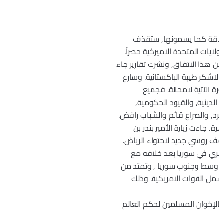
لخلاقة كما يسمونها, ستقذف
ايات المتحدة الاميركية حصراً.
ن هذا الاتفاق, ونشرت تقارير جاء
لاشكر طيبة الباكستانية. وسارع
ة الآتية لامحالة. فجميع
لدينية, والقيود الحكومية,
يد الثقافية , وثمة فوارق بين نجد والحجاز والمنطقة الشرقية. وأفراد الأسرة المالكة, أكثر من 25000فرد, والصراع قائم والشباب رافض.
جاءت زيارة الأمير بندر بن
 روسي جديد لاحتواء الرياض.
كري في سوريا بعد خلافه مع
وسط وجنوب سوريا , وتمتد من
متمردين ولا تشمل القوات الامريكية. وذلك
قرار المنطقة للإتيان بالإخوان المسلمين لحكم العالم