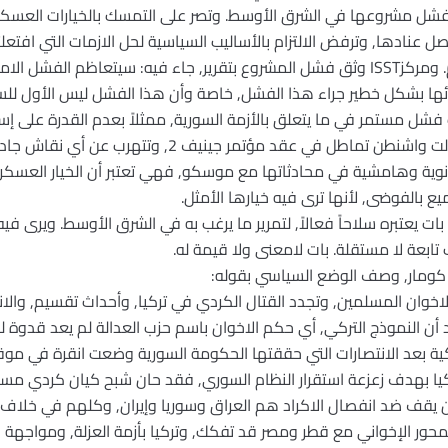
ف بفشل مشروعها في الشرق الأوسط. وتصر على التمسك بالخيارات العسك
اصل عنادها, وترفض الالتزام بالأساليب السياسية لحل الازمات التي افتع
المنطقة على دوامة من العنف والدم. ومركزISST وثق فشل المشروع بتقرير, جاء فيه: سيت
ائها بشكل خطير جراء هذا الفشل, خاصة وأن هذا الفشل ليس الأول للسي
ك فشل مستمر في ما يتعلق بالأزمة السورية, ممثلاً بعدم القدرة على إ
أمام صعود الإخوان المسلمون. ومازالت واشنطن تماطل في ع
انوية وهامشية في محادثاتها مع موسكو, فهي تعتبر أن الخيار العسكر
ع بالفوضى, لأنها ترى فيه خيارها الأمثل.
ات يعتبره سلاحاً فعالاً, لتمرير ما يرغب به في الشرق الأوسط. ويرى في
تابعة لا مستقلة. بات لامعنى ولا قيمة له.
خوان المسلمين, وتجدد القتال الكردي في تركيا, وأحداث تقسيم, والان
 أن النموذج التركي, أي حكم الاخوان باسم حزب العدالة لم يعد قدوة 
ركيا بهدف زعزعة استقرار النظام السوري, فقد حان شبح كيان كردي مس
ن يقف ضد انفصال الاكراد هم العراق وسوريا وإيران, وكلهم في خلاف و
محور الإخواني مع قطر ومصر قد تفكك, وتركيا بأزمة العزلة, ومواجهة ا