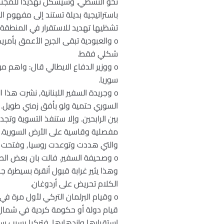
نحو التشظي. وسيشكل تهديداً للمجتمع 
باستراتيجية بديلة تستند إلى مفهوم ا
تشظيها تهديد للاستقرار في المنطقة 
o والعبودية تبقى الجرح الأعمق بأم
شكلي فقط.
o ووزير الدفاع الايطالي قال: واهم م
سوريا.
o وجريدة السفير اللبنانية, نشرت هذا 
السوري حتمية ولو بأفق زمني طويل. و
بين الرابحين. وإلا ستنفذ التسوية وت
مفصلية وقاسية على الأرض السورية. أم
والتي هددت وتوعدت روسيا, وفتحت نيرا
o وصحيفة السفير. فالت بان بعض الص
وهذا يثير غرابة قبول أنقرة بسيطرة 
الكلام تحريض على أردوغان.
o وقيام البرلمان التركي لأول مرة في
قيام دولة أو حكومة كردية في شمال 
استقرارها وازدهارها. فتركيا بسبب سي