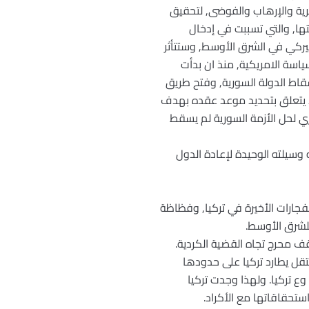
رية والإرهاب والفوضى, لتحقيق
لتها, والتي تسببت في إدخال
عاظم الفشل الاميركي في الشرق الأوسط, وستتأثر
اسة الامريكية, منذ ان بدأت
سقاط الدولة السورية, وفتح طريق
قد مؤتمر جينيف 2, وتتهرب عن أي نقاش جاد يتعلق بتحديد موعد عقده بهدف
ي لحل الأزمة السورية لم يسقط
ه وسيلته الوحيدة لإعادة الدول
فجارات الأخيرة في تركيا, وفظاظة
للشرق الأوسط.
تقل يطارد تركيا على حدودها
ع تركيا. ولهذا وجدت تركيا
ستحقاقاتها مع الأكراد.