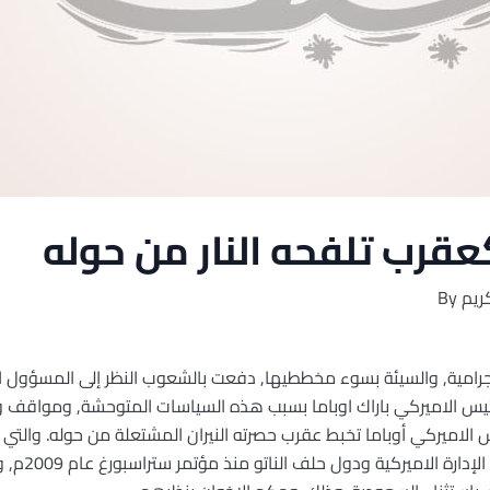
عقرب تلفحه النار من حوله
ريم
By
رامية, والسيئة بسوء مخططيها, دفعت بالشعوب النظر إلى المسؤول ال
ئيس الاميركي باراك اوباما بسبب هذه السياسات المتوحشة, ومواقف 
س الاميركي أوباما تخبط عقرب حصرته النيران المشتعلة من حوله. والتي ت