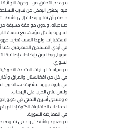
o وعدم التحقق من الوجهة النهائية ل
فيه: يخشى البعض من تسرب الاسلحة الا
خاصة وأن تقارير وصلت إلى واشنطن تف
صلاحياته, وبدون موافقة مسبقة من ل
السورية بشكل مؤقت. مع تمسك اللجان 
الاستخبارات. ولهذا السبب تعثرت جهود
في أيدي المسلحين المتطرفين. كما أ
سوريا, ويطالبون بإيضاحات إضافية للتد
السوري.
o وسياسة الولايات المتحدة الاميركي
في كل من افغانستان والعراق وأكثر م
في بلورة جهود مشتركة فعالة بين الش
وليس لشن الحرب على الإرهاب.
o ومنتدى أسبين الأمني في كولورادو
في المعارضة السورية.
o ومعهد واشنطن, ورد في تقريره: بطء