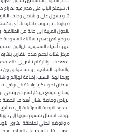
حكم الاخوان المسلمين للدول العربية,
1. سيفتح الباب على مصراعيه لصراع طائفي ومذهبي في العالم الاسلامي.
2. و بسهل على واشنطن وحلف الناتو قتال القاعدة بحلفاء جدد.
o وإيقاد نار حروب داخلية بلا أي ت
بالدول العربية إلى حالة من الطائفية, 
o ومع تعهدهم باستثناء السعودية مما 
فيها: أغنياء السعودية لايزالون الممو
مركز شتات لدعم هذه التقارير, بنشره ل
المعطيات والأرقام تشير إلى ذلك. فجم
وربما لهذا السبب, إضافة لهزائم واشن
سلطان لموسكو, واستقبال بوتين له. 
وسارع موقع ديبكا, لنشر خبر رمادي ب
الرياض وخاصة بشان أهداف الحملة م
بهدف احتمال تقسيم سوريا إلى دويلا
العربي, قلب السحر على الساحر. وحول 