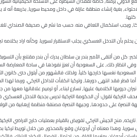
الدولي برمته, خاصة لفقدان السيطرة على الاسلحة الكيميائية السورية
لاحتواء, بغية إنشاء منطقة عازلة في داخل ومحيط سوريا, بذريعة أنه لا 
كلها.
ريكا, ويجب استكمال التعافي منه. حسب ما نشر في صحيفة الصنداي تلغرا
ن يحلم بأن التدخل العسكري يجلب الاستقرار لسوريا. وكأنه اراد بكلامه ت
الخبر: كل من ألتقى الأمير بندر بن سلطان يدرك أن بندر مقتنع بأن التسوي
في انتظار ذلك, على السعودية أن تعزز نفوذها في ساحة المعارضة الس
جد السعودية نغسها خارجها كلياً. ولذلك فالشهور من أيلول حنى كانون ا
ا قطر فقد انتهى دورها, وتركيا انكفأت للداخل التركي. وربما لهذا ا
ن حروبها الكلامية عليها, تسارع لبناء, أو ترميم علاقاتها معها من جد
حف التركية تقول: أن الحكومة التركية تدرس بجدية التدخل العسكري ف
جهة النصرة على حدودها, وجبهة النصرة مصنفة منظمة إرهابية من الولاي
 تاريخه, منح الجيش التركي تفويض بالقيام بعمليات خارج الاراضي التركية
سوريا. وهذا معناه أن أردوغان وقع بالمحذور, من خلال توريط تركيا
اسات أردوغان يعتريها القلق من احتمال انفصال الاكراد الاتراك. فالأ