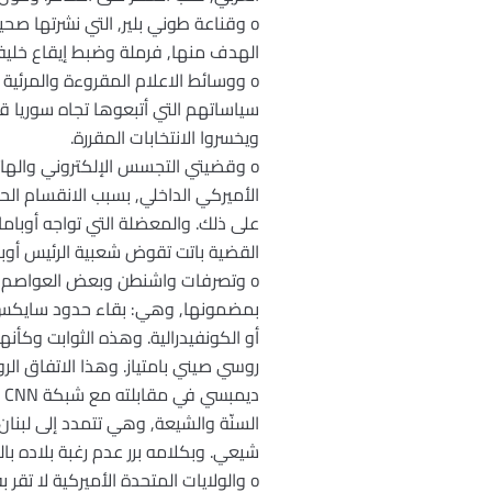
o وقناعة طوني بلير, التي نشرتها صحيفة
الهدف منها, فرملة وضبط إيقاع خليف
o ووسائط الاعلام المقروءة والمرئية
سياساتهم التي أتبعوها تجاه سوريا 
ويخسروا الانتخابات المقررة.
o وقضيتي التجسس الإلكتروني والهاتف
الأميركي الداخلي, بسبب الانقسام الح
على ذلك. والمعضلة التي تواجه أوبا
القضية باتت تقوض شعبية الرئيس أوبام
o وتصرفات واشنطن وبعض العواصم, تشي
بمضمونها, وهي: بقاء حدود سايكس بي
أو الكونفيدرالية. وهذه الثوابت وكأن
روسي صيني بامتياز. وهذا الاتفاق الر
شيعي. وبكلامه برر عدم رغبة بلاده بال
o والولايات المتحدة الأميركية لا