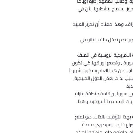
. وطالب المعهد إدارة أوباما
يجوز السماح بتشظيها, لأن في
ف. وهذا معناه أن تحرير العبيد
برير عدم تدخل حلف الناتو في
ة الاميركية الروسية في الملف
ورية , وتجمع اوراقها كي تكون
لثاني من هذا العام ستكون شهوراً
لسبب بدأت بعض الدول الخليجية,
يد.
ي سوريا, وإقامة منطقة عازلة.
ات المتحدة الأمريكية. وهذا
 بهذا التوقيت بالذات. هو لمنع
 بصراع خارجي سيطوي صفحة
كراد يحاولون خلق منطقة للحكم