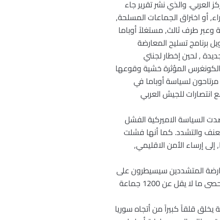
 العربي. والذي نشر تقرير جاء
ء, أو اختراق الجماعات المسلحة,
وعبر طرف ثالث, مستغلاً أوباما
ل برنامج تسليح المعارضة
دة , لحين إخطار لجنتي
ان الكونغرس المؤثرة خشية وقوعها
مرتاحون لسياسة أوباما في
مع انتصارات للجيش العربي
حصدت السياسة الاميركية الفشل
لعنف والتشدد. كما أنها فشلت
لى إرساء الأمن الاقليمي,
لمعارضة المتشددين سيسيطرون على
الجماعات المتفاوتة الكثيرة إذا لم يتم كبح جماحهم. وأنه ومديره لم يعتقدا قط أن يسقط نظام الأسد, وأنه أحصى ما لا يقل عن 1200 جماعة
خلق قلقاً كبيراً من أتجاه سوريا