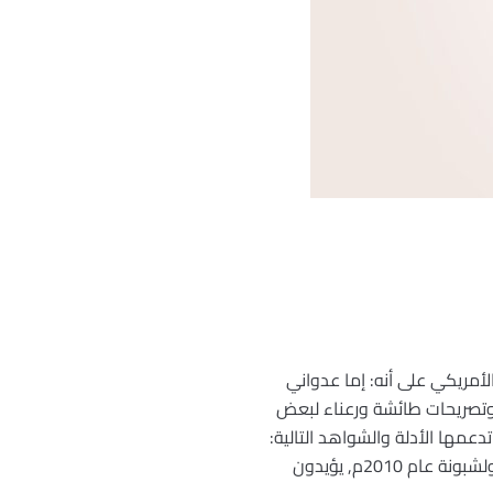
أمريكي على أنه: إما عدواني
وتصريحات طائشة ورعناء لبعض
دعمها الأدلة والشواهد التالية:
o معهد واشنطن نشر تقريراً, جاء فيه: الإدارة الاميركية ودول حلف الناتو منذ مؤتمر ستراسبورغ عام 2009م, ولشبونة عام 2010م, يؤيدون