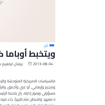
رأي
ويتخبط أوباما ك
2013-08-04
برهان ابراهيم ك
فالسياسات الامريكية المتوحشة والإج
ومجرم وإرهابي, أو غبي وأحمق. والر
مسؤولي ورموز إدارته, راح يتخبط الرئي