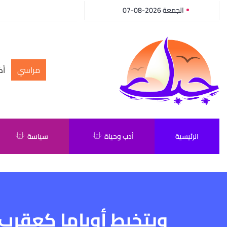
الجمعة 2026-08-07
مراسي
أك
الرئيسية
أدب وحياة
سياسة
ويتخبط أوباما كعقرب ت