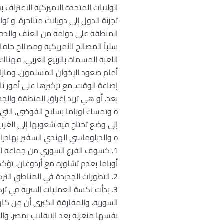
الولايات المتحدة الاميركية الاعترا
تجزئة الدول إلى دويلات متناحرة. و تو
سلباً المصالح الأمريكية ومصالح حلف
اللعبة المسماة بالربيع العربي, فهنا
إضاعة الوقت. مع تركيزها على أمور ث
بعد. أو هي تريد إغراق المنطقة والجمي
o وتمسك اوباما بسلاح الفوضى, التي ب
إلى وضع تحتاج فيه شعوبها إلى الغرب 
o والدبلوماسي الهندي السفير بهادرا كومار, وصف الوضع السياسي بقوله:
1. كسوف الفرع السوري من جماعة الا
أوباما بعدم تشاوره مع أردوغان, تؤكد
2. التطورات الجديدة في المناطق التركية بعد الانتصارات التي حققتها الحكومة السورية وضعت انقرة في موقف محرج تجاه القضية الكردية.
3. بدأت نكسة العمليات السرية في ت
السورية. والمفارقة الكبرى أن من كا
نفسها منعزلة بعد الانقلاب بمصر. وال