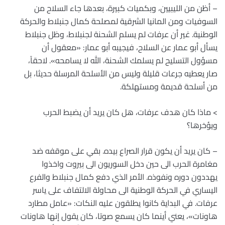
– أظن من الليبيين، وبكميات كبيرة، بعدها جاء السلاح من
السوفيات ومن المانيا الشرقية لمصلحة كمال جنبلاط والحركة
الوطنية. غير أن عرفات لم يسلم الشحنة لجنبلاط، وظل جنبلاط
يسأل أبو عمار عن السلاح، فيجيبه أبو عمار: «معقول أن
مسؤول التسليح لم يسلمك الشحنة، الله لا يسامحه». لاحقاً،
صار يعطيه جرعات قليلة وليس من الأسلحة المرسلة حديثا، بل
من أسلحة قديمة ومستهلكة.
> ماذا كان هدف عرفات، هل كان يريد أن يضبط الحرب
ويؤخرها؟
– كان يريد أن يكون قرار الصراع بيده. بقي على موقفه ضد
مغامرة الحرب الى حين دخل السوريون الى بيروت واخذوا
يهددون دوره ونفوذه. الأمر الذي دفع كمال جنبلاط والفرع
اليساري في الحركة الوطنية الى محاولة الالتفاف على ياسر
عرفات. في البداية كانوا يطلقون عليه النكات: «عامل مطارد
هاونات»، يعني أينما كان يسمع صوتا، كان يقول إنها هاونات