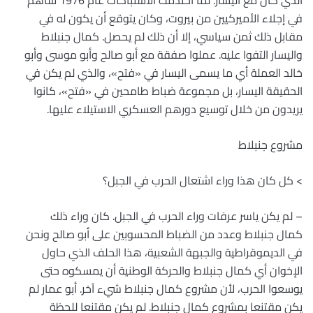
الذي كان مع اليسار. لما احتدمت الاشتباكات عام 1976 ساهم
في إجلاء الأميركيين من بيروت، وكان يتوقع أن يكون له في
مقابل ذلك ثمن سياسي، إلا أن ذلك لم يحصل. كمال جنبلاط
واليسار التفوا عليه. عملوا صفقة مع أبو صالح وأبو موسى وأبو
خالد العملة أي ما يسمى اليسار في «فتح»، والذي لم يكن في
الحقيقة اليسار، بل مجموعة ضباط طامحين في «فتح»، كانوا
يريدون من خلال توسيع دورهم العسكري الاستيلاء عليها.
مشروع جنبلاط
> كل كان هذا وراء اشتعال الحرب في الجبل؟
– لم يكن ياسر عرفات وراء الحرب في الجبل. كان وراء ذلك
كمال جنبلاط وعدد من الضباط المحسوبين على أبو صالح ونحن
في الديموقراطية والجبهة الشعبية، هذا الحلف الذي حاول
الإخوان أي كمال جنبلاط والحركة الوطنية أن يمسكوه حتى
يوسعوا الحرب، لأن مشروع كمال جنبلاط شيء آخر. أبو عمار لم
يكن مقتنعا بمشروع كمال جنبلاط. لم يكن مقتنعا للحظة