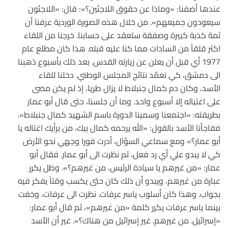
عندها أضفنا: «وماذا عن حقوق اللاجئين؟»: قال: «اللاجئون
سيعودون جميعهم». من خلال هذه الصورة الوردية عرفنا أن
ثمة كذبة كبيرة وصفقة ستعقد على حسابنا. خرجنا من اللقاء
اكثر قلقاً من السادات مما كنا عليه قبله. هذا كان مطلع عام
1977 أي قبل أن يعلن عن زيارته القدس. بعد ذلك بأسبوع ذهبنا
الى دمشق، كي نعمّد نتائج المجلس الوطني. دخلنا للقاء
الأسد، وكان دم كمال جنبلاط لا يزال طريا، إذ لم يكن مضى
على اغتياله إلا أسبوع واحد. وما أن جلسنا، حتى قال أبو عمار
بطريقته: «اجتمعنا وسمينا الدورة باسم الشهيد كمال جنبلاط».
ففاجأنا الأسد بالقول: «الله يرحمه كمال بيك، من برأيك اغتاله يا
أبو عمار؟» ومع سماعي السؤال، أدرت فورا وجهي نحو الأرض
كي لا يبدو علي أي رد فعل، ثم نظرت الى أبو عمار. فقال أبو
عمار: «من غيرهم يا سيادة الرئيس، من غيرهم؟». وظل يكرر
عبارة من غيرهم، ويبدو أن ذلك كان حتى يكسب وقتاً يفكر فيه
بجواب. وهذا كان أسلوب ياسر عرفات. نظرت الى عرفات، وخفت
بينما ياسر عرفات يكرر كلمة «من غيرهم»، ثم قال أبو عمار:
«إسرائيل. من غيرهم. غير إسرائيل من هناك؟». غير أن الأسد