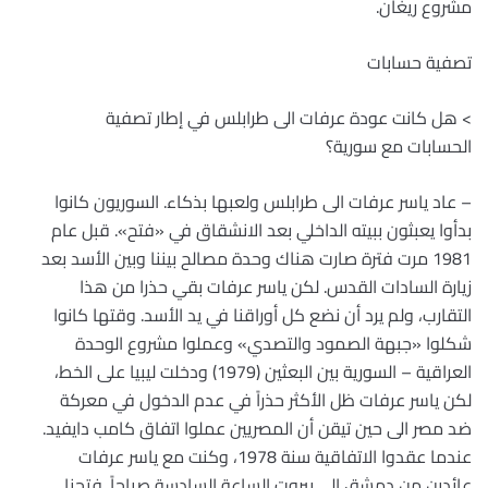
مشروع ريغان.
تصفية حسابات
> هل كانت عودة عرفات الى طرابلس في إطار تصفية
الحسابات مع سورية؟
– عاد ياسر عرفات الى طرابلس ولعبها بذكاء. السوريون كانوا
بدأوا يعبثون ببيته الداخلي بعد الانشقاق في «فتح». قبل عام
1981 مرت فترة صارت هناك وحدة مصالح بيننا وبين الأسد بعد
زيارة السادات القدس. لكن ياسر عرفات بقي حذرا من هذا
التقارب، ولم يرد أن نضع كل أوراقنا في يد الأسد. وقتها كانوا
شكلوا «جبهة الصمود والتصدي» وعملوا مشروع الوحدة
العراقية – السورية بين البعثين (1979) ودخلت ليبيا على الخط،
لكن ياسر عرفات ظل الأكثر حذراً في عدم الدخول في معركة
ضد مصر الى حين تيقن أن المصريين عملوا اتفاق كامب دايفيد.
عندما عقدوا الاتفاقية سنة 1978، وكنت مع ياسر عرفات
عائدين من دمشق الى بيروت الساعة السادسة صباحاً. فتحنا