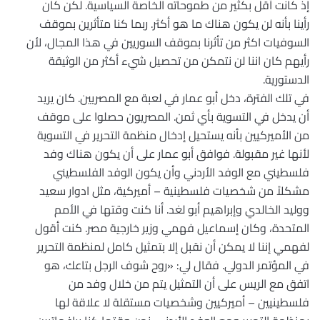
إذ كانت أقل بكثير من طموحاته الخاصة السياسية. لكن كان
رأينا بأنه لن يكون هناك ما هو أكثر. ربما كنا متأثرين بموقف
السوفيات اكثر من تأثرنا بموقف السوريين في هذا المجال، لأن
رأيهم كان اننا لن نتمكن من تحصيل شيء أكثر من الوثيقة
الدستورية.
في تلك الفترة، دخل أبو عمار في لعبة مع المصريين. كان يريد
أن يدخل في التسوية بأي ثمن. المصريون حصلوا على موقف
من الأميركيين بأنه يستحيل إدخال منظمة التحرير في التسوية
لأنها غير مقبولة. فوافق أبو عمار على أن يكون هناك وفد
فلسطيني مع الوفد الأردني وأن يكون الوفد الفلسطيني
مشكلاً من شخصيات فلسطينية – أميركية، مثل ادوار سعيد
ووليد الخالدي وإبراهيم أبو لغد. أنا كنت وقتها في الأمم
المتحدة، وكان إسماعيل فهمي وزير خارجية مصر. كنت أقول
لفهمي إننا لا يمكن أن نقبل إلا بتمثيل كامل لمنظمة التحرير
في المؤتمر الدولي. فقال لي: «روح شوف الرجل بتاعك، هو
اتفق مع الريس على أن التمثيل يتم من خلال وفد من
فلسطينيين – أميركيين وشخصيات مستقلة لا علاقة لها