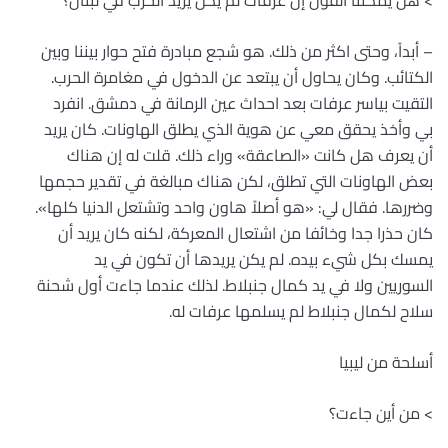
> هل يمكننا القول إن عرفات لم يكن يريد الحرب في لبنان؟
– أبداً، وحتى اكثر من ذلك. هو شجع مبادرة فتح حوار بيننا وبين
الكتائب. وكان يحاول أن يبتعد عن الدخول في مغامرة الحرب.
التقيت بياسر عرفات بعد احداث عين الرمانة في دمشق. انفرد
بي وأخذ يحقق معي عن هوية الذي يطلق الهاونات. كان يريد
أن يعرف هل كانت «الصاعقة» وراء ذلك. قلت له إن هناك
بعض الهاونات التي تطلق، لكن هناك مبالغة في تقدير حجمها
وضررها. فقال لي: «هو أصلاً هاون واحد وتشتعل الدنيا كلها».
كان حذرا جدا وخائفا من اشتعال المعركة، لكنه كان يريد أن
يمسك بكل شيء بيده. لم يكن يريدها أن تكون في يد
السوريين ولا في يد كمال جنبلاط. لذلك عندما جاءت أول شحنة
سلاح لكمال جنبلاط لم يسلمها عرفات له.
أسلحة من ليبيا
> من أين جاءت؟