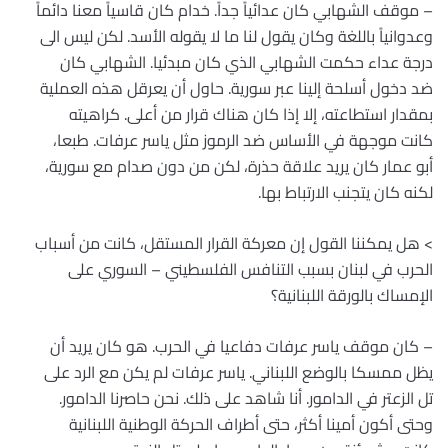
– موقف الشهابي كان عدائياً جداً. خدام كان قاسياً معنا دائماً
وعدوانياً باللغة وكان يقول لنا ما لا يقوله الأسد. لكن ليس الى
درجة عداء حكمت الشهابي الذي كان مبدئيا. الشهابي كان
ضد دخول أسلحة إلينا عبر سورية. حاول أن يعرقل هذه العملية
بمقدار استطاعته، إلا إذا كان هناك قرار من أعلى. كراهيته
كانت موجهة في الأساس ضد الرموز مثل ياسر عرفات. طبعا،
أبو عمار كان يريد علاقة حذرة، لكن من دون صدام مع سورية،
لكنه كان يتجنب الارتباط بها.
> هل يمكننا القول إن معركة القرار المستقل، كانت من أسباب
الحرب في لبنان بسبب التنافس الفلسطيني – السوري على
الإمساك بالورقة اللبنانية؟
– كان موقف ياسر عرفات دفاعيا في الحرب. هو كان يريد أن
يظل ممسكا بالوضع اللبناني. ياسر عرفات لم يكن مع الرد على
تل الزعتر في الدامور. أنا شاهد على ذلك. نحن حاصرنا الدامور.
وحتى أكون أمينا أكثر، حتى أطراف الحركة الوطنية اللبنانية