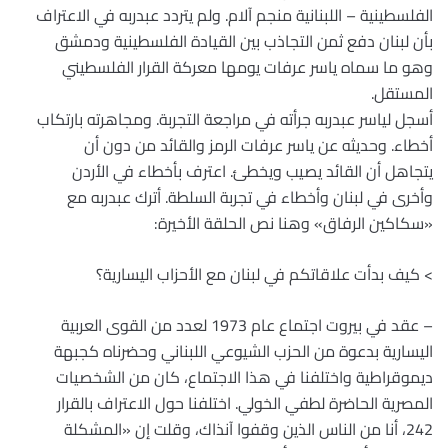
الفلسطينية – اللبنانية منجم آلام. ولم يتردد عبدربه في الاعتراف
بأن لبنان دفع ثمن التجاذب بين القيادة الفلسطينية ودمشق
وهو ما سماه ياسر عرفات يومها معركة القرار الفلسطيني
المستقل.
أسجل لياسر عبدربه جرأته في مراجعة التجربة. ومجاهرته بارتكاب
أخطاء. وحديثه عن ياسر عرفات الرمز والقائد من دون أن
يتجاهل أن القائد يصيب ويخطئ. اعترف بأخطاء في الأردن
وأخرى في لبنان وأخطاء في تجربة السلطة. أترك عبدربه مع
«سكاكين الرفاق» وهنا نص الحلقة الأخيرة:
> كيف بدأت علاقاتكم في لبنان مع الأحزاب اليسارية؟
– عقد في بيروت اجتماع عام 1973 لعدد من القوى العربية
اليسارية بدعوة من الحزب الشيوعي اللبناني وحضرناه كجبهة
ديموقراطية واختلفنا في هذا الاجتماع، كان من الشخصيات
المصرية الحاضرة لطفي الخولي. اختلفنا حول الاعتراف بالقرار
242، أنا من الناس الذين وقفوا آنذاك، وقلت إن «المشكلة