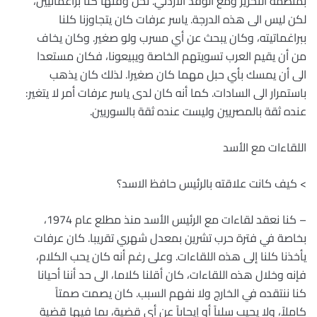
بمنظمة التحرير ومع الوفد الأردني. نحن وقتها كنا براغماتيين،
لكن ليس الى هذه الدرجة. ياسر عرفات كان يتجاوزنا كلنا
ببراغماتيته، وكان يبحث عن أي مسرب ولو صغير. وكان يخاف
من أن يقيم العرب تسويتهم الخاصة ويبيعونا، فكان مستعدا
الى أن يمسك بأي حبل مهما كان صغيرا. لذلك كان يذهب
باستمرار الى السادات. كما أنه كان لدى ياسر عرفات أمر لا يتغير:
عنده ثقة بالمصريين وليست عنده ثقة بالسوريين.
اللقاءات مع الأسد
> كيف كانت علاقته بالرئيس حافظ الاسد؟
– كنا نعقد لقاءات مع الرئيس الأسد منذ مطلع عام 1974،
بخاصة في فترة حرب تشرين بمعدل شهري تقريبا. كان عرفات
يأخذنا كلنا إلى هذه اللقاءات. وعلى رغم أنه كان يحب الكلام،
فإنه وخلال هذه اللقاءات، كان أقلنا كلاما، الى حد أننا أحيانا
كنا ننتقده في الخارج ولا نفهم السبب. كان يصمت صمتاً
كاملاً، ولا يجيب سلباً أو إيجاباً عن أي قضية، بما فيها قضية