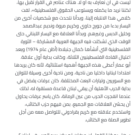
ليست في أن نعترف به أو لا. هناك عناصر في القرار نقبل بها،
لكننا نريد ما يكمله ويستوعب الحقوق الفلسطينية». لفت
كلامي هذا الانتباه إلينا، وبدأنا نتحدث مع شخصيات أخرى من
اليسار بدءا من جورج حاوي وكريم مروة ونديم عبدالصمد
وخليل الدبس وغيرهم. وبدأنا العلاقة مع اليسار اللبناني حتى
الوقت الذي تشكلت فيه الجبهة العربية المشاركة – الثورة
الفلسطينية التي أنشأها كمال جنبلاط (أظن عام 1974) وبعد
اغتيال القادة الفلسطينيين الثلاثة، وكانت بداية أول علاقة.
أبو عمار أعطى هذه الجبهة أهمية استثنائية، لأنه كان يريدها
امتدادا لبنانيا داخليا من ناحية، ومن ناحية أخرى وسيلة للتوازن
مع السوريين وتيارات البعث المختلفة. كان عرفات يفضل في
بداية الحرب الأهلية أن يبقي لبنان قاعدة مستقرة له، لذلك
عندما انفجرت الحرب من عين الرمانة، كان ياسر عرفات يحاول
أن يحسّن العلاقات مع الجميع، بمن فيهم حزب الكتائب،
واستخدم علاقته مع كريم بقرادوني للتواصل معه من أجل
تطوير الصلة مع الكتائب.