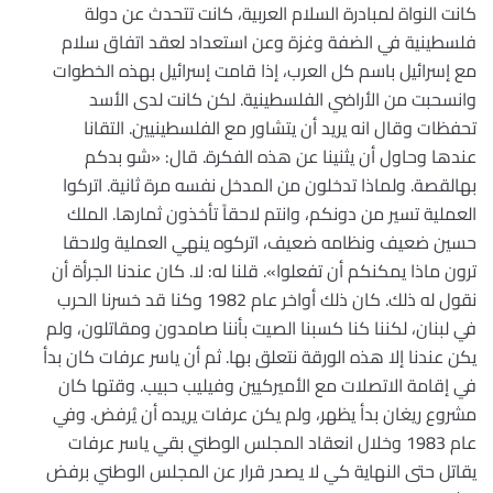
كانت النواة لمبادرة السلام العربية، كانت تتحدث عن دولة
فلسطينية في الضفة وغزة وعن استعداد لعقد اتفاق سلام
مع إسرائيل باسم كل العرب، إذا قامت إسرائيل بهذه الخطوات
وانسحبت من الأراضي الفلسطينية. لكن كانت لدى الأسد
تحفظات وقال انه يريد أن يتشاور مع الفلسطينيين. التقانا
عندها وحاول أن يثنينا عن هذه الفكرة. قال: «شو بدكم
بهالقصة. ولماذا تدخلون من المدخل نفسه مرة ثانية. اتركوا
العملية تسير من دونكم، وانتم لاحقاً تأخذون ثمارها. الملك
حسين ضعيف ونظامه ضعيف، اتركوه ينهي العملية ولاحقا
ترون ماذا يمكنكم أن تفعلوا». قلنا له: لا. كان عندنا الجرأة أن
نقول له ذلك. كان ذلك أواخر عام 1982 وكنا قد خسرنا الحرب
في لبنان، لكننا كنا كسبنا الصيت بأننا صامدون ومقاتلون، ولم
يكن عندنا إلا هذه الورقة نتعلق بها. ثم أن ياسر عرفات كان بدأ
في إقامة الاتصلات مع الأميركيين وفيليب حبيب. وقتها كان
مشروع ريغان بدأ يظهر، ولم يكن عرفات يريده أن يُرفض. وفي
عام 1983 وخلال انعقاد المجلس الوطني بقي ياسر عرفات
يقاتل حتى النهاية كي لا يصدر قرار عن المجلس الوطني برفض