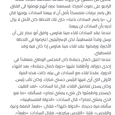
الراديو على صوت أميركا، فسمعنا عبره أنهم توصلوا الى اتفاق.
ظل ياسر عرفات متمسكاً بأمل أن لا يبيعنا السادات. يومها قال
لي: «يا ياسر، السادات باعنا». حتى تلك اللحظة كان الأمل لا يزال
لديه بأن السادات لن يبيعنا.
عندما عقد السادات لقاء مينا هاوس، وافق أبو عمار على أن
نرسل وفداً فلسطينياً، لكن الإسرائيليين اعترضوا في اللحظة
الأخيرة. ورفضوا عقد لقاء مينا هاوس إذا كان فيه وفد
فلسطيني.
عندما اغتيل كمال جنبلاط كان المجلس الوطني منعقداً في
إحدى دوراته، وأطلقنا عليها «دورة كمال جنبلاط». بعد انتهاء
الدورة، عقدنا لقاء مع السادات في بيته. كانت هذه المرة
الأولى التي أرى فيها الرئيس حسني مبارك. وكان نائب رئيس،
وكان يسجل تفاصيل اللقاء. قال لنا السادات: «لقد التقيت
كيسنجر واطمئنوا كل شيء يمشي تمام». فسألناه: «ما هو
الذي يمشي تمام؟» قال السادات: «الدولة الفلسطينية».
سألناه مرة جديدة: «الدولة كلها؟» فقال: «طبعاً. الضفة وغزة
والقدس». قلنا: «القدس سترجع»، فقال السادات: «طبعاً».