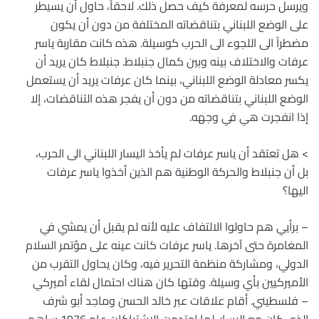
ويرسل حرسه لمعرفة كيف حصل ذلك. لاحقاً، حاول أن يسيطر
على الوضع اللبناني بتناقضاته المختلفة من دون أن يكون
مضطراً الى اللجوء الى الحرب كوسيلة. هذه كانت مقاربة ياسر
عرفات والاختلاف بينه وبين كمال جنبلاط. جنبلاط كان يريد أن
يكسر معادلة الوضع اللبناني، بينما كان عرفات يريد أن يستعمل
الوضع اللبناني بتناقضاته من دون أن يفجر هذه التناقضات، إلا
إذا انفجرت هي في وجهه.
> هل تعتقد أن ياسر عرفات لم يأخذ اليسار اللبناني الى الحرب،
بل أن جنبلاط والحركة الوطنية هم الذين أخذوا ياسر عرفات
اليها؟
– برأيي هم حاولوا الالتفاف عليه لأنه لم يقبل أن يمشي في
المغامرة حتى آخرها. ياسر عرفات كانت عينه على مؤتمر السلام
الدولي، ومشاركة منظمة التحرير فيه، وكان يحاول التقرب من
الأميركيين بأي وسيلة. وقتها كان هناك احتمال لقاء أميركي
– فلسطيني. أقام علاقات عبر خالد الحسن وماجد أبو شرف