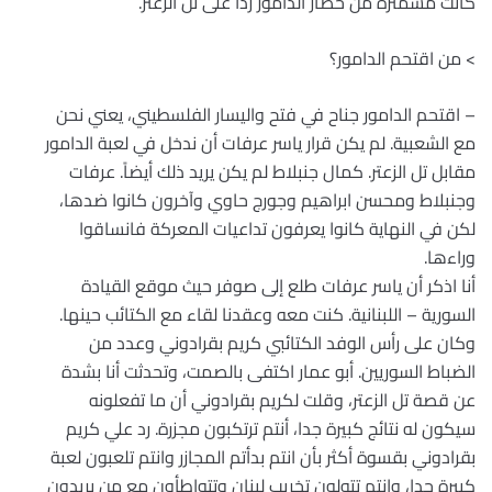
كانت مشمئزة من حصار الدامور ردا على تل الزعتر.
> من اقتحم الدامور؟
– اقتحم الدامور جناح في فتح واليسار الفلسطيني، يعني نحن
مع الشعبية. لم يكن قرار ياسر عرفات أن ندخل في لعبة الدامور
مقابل تل الزعتر. كمال جنبلاط لم يكن يريد ذلك أيضاً. عرفات
وجنبلاط ومحسن ابراهيم وجورج حاوي وآخرون كانوا ضدها،
لكن في النهاية كانوا يعرفون تداعيات المعركة فانساقوا
وراءها.
أنا اذكر أن ياسر عرفات طلع إلى صوفر حيث موقع القيادة
السورية – اللبنانية. كنت معه وعقدنا لقاء مع الكتائب حينها.
وكان على رأس الوفد الكتائبي كريم بقرادوني وعدد من
الضباط السوريين. أبو عمار اكتفى بالصمت، وتحدثت أنا بشدة
عن قصة تل الزعتر، وقلت لكريم بقرادوني أن ما تفعلونه
سيكون له نتائج كبيرة جدا، أنتم ترتكبون مجزرة. رد علي كريم
بقرادوني بقسوة أكثر بأن انتم بدأتم المجازر وانتم تلعبون لعبة
كبيرة جدا، وانتم تتولون تخريب لبنان وتتواطأون مع من يريدون