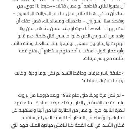
أن يخربوا لبنان. قاطعه أبو عمار، قائلا: «»طبعا يا اخوي، من
حقك أن تحكي هذا الكلام. تدلل. ما دام الجنرالات الجالسون –
ويقصد هنا السوريين – داعمينك ومساندينك، فمن حقك أن
تتكلم بهذه اللغة». أنا صرت ارتجف، فنحن عندهم. لكن ولا
واحد من السوريين الذين كانوا جالسين قال كلمة. هم قالوا
انهم كانوا يحاولون مسعى توفيقيا بيننا. فطلعنا، وكنت خائفا،
وأبو عمار يقول: اسكت لا أحد منهم يستطيع أن يفتح فمه
بكلمة مع ياسر عرفات.
> علاقة ياسر عرفات وحافظ الأسد لم تكن يوما ودية، وكانت
بينهما شكوك متبادلة؟
– لم تكن مرة ودية. حتى عام 1982 وبعد خروجنا من بيروت
ولما عقدت القمة في الدار البيضاء عرضت مبادرة الملك فهد
للمرة الثانية. خرج أبو عمار من الطائرة آتيا من أثينا واستقبله كل
الملوك والرؤساء في المطار، أما الوحيد الذي لم يستقبله،
فكان الأسد. في تلك القمة كنا نناقش مبادرة الملك فهد التي