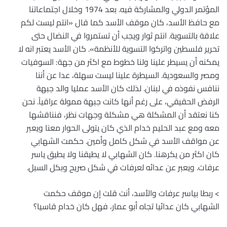
المؤتمر الدولي والمشاركة فيه. بعد 1974 وخلال اجتماعاتنا
مع حافظ الأسد، كان موقف الأسد كما قال «انتم ليست لكم
علاقة بالتسوية. انتم ثوار ويجب أن تستمروا في النضال حتى
تحرير فلسطين واتركوا التسوية للأنظمة». كان الأسد يعتبر انه لا
يمكنه أن يسيطر علينا ولنا خطوط مع اكثر من جهة: السوفيات
ومصر والسعودية. السيطرة علينا ليست سهلة، عدا عن أننا
ننافس نفوذه في لبنان. لذلك كان الأسد عمليا والد جبهة
الرفض الحقيقي، على رغم أنها كانت جبهة ممولة عراقياً. نحن
كنا نعتقد أن المشكلة هي مشكلة وجهات نظر، فنناقشها
معه ومع عبد الحليم خدام الذي كان يتولى الحوار معنا ويعبر
عن مواقف الأسد في شكل كامل وأمين. حكمت الشهابي
كان اكثر من يكرهنا. كان الشهابي لا يطيقنا ولا يطيق ياسر
عرفات. ويعبر عن عدائه لعرفات في شكل صريح وبكل السبل.
> ربطا بياسر عرفات والأسد، أنت قلت إن موقف حكمت
الشهابي كان عدائيا تجاه أبو عمار، فهل كان خدام قاسيا؟