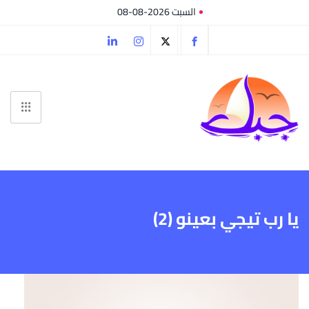
السبت 2026-08-08
يا رب تيجي بعينو (2)