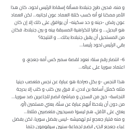
و منه، فحين طرح جنبلاط مسألة إسقاط الرئيس لحود، كان هذا
الأمر ممكنا لو أنه كسب كتلة العماد عون لجانبه… لكن العماد
عون رفض -دينه و حد سكينه- أن يوافق على ذلك إلا إن كان
هو البديل… و نظرا للكراهية المسبقة بينه و بين جنبلاط، فكان
من المستحيل أن يقبل جنبلاط بذلك… و النتيجة؟
بقي الرئيس لحود رئيسا…
6- انتصار رقم ستة: نعود لقصة سمير كس أمه جعجع، و
اعتماد سوريا على غبائه…
هذا النجس -و بكل صراحة هو عبارة عن نجس متعصب دينيا
مثله كمثل أسامة بن لادن، لا فرق بين كلب و كلب إلا بدرجة
النجاسة- خرج من السجن و مباشرة انضم للجاعرين ضد سوريا…
من دون أن يلاحظ أنهم عبارة عن سنّة، يعني مسلمين (أو،
يعني على الأقل، هم ليسوا مسيحيين متعصبين مثله)…
و منه فتيار جعجع تم تهميشه -ليس بفضل سوريا، لكن بفضل
غباء جعجع الذي انضم لجماعة سنيين سيقومون حتما