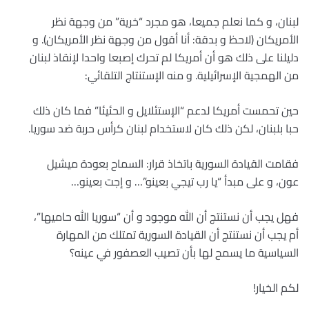
لبنان، و كما نعلم جميعا، هو مجرد “خرية” من وجهة نظر
الأمريكان (لاحظ و بدقة: أنا أقول من وجهة نظر الأمريكان). و
دليلنا على ذلك هو أن أمريكا لم تحرك إصبعا واحدا لإنقاذ لبنان
من الهمجية الإسرائيلية. و منه الإستنتاج التلقائي:
حين تحمست أمريكا لدعم “الإستئلايل و الحئيئا” فما كان ذلك
حبا بلبنان، لكن ذلك كان لاستخدام لبنان كرأس حربة ضد سوريا.
فقامت القيادة السورية باتخاذ قرار: السماح بعودة ميشيل
عون، و على مبدأ “يا رب تيجي بعينو”… و إجت بعينو…
فهل يجب أن نستنتج أن الله موجود و أن “سوريا الله حاميها”،
أم يجب أن نستنتج أن القيادة السورية تمتلك من المهارة
السياسية ما يسمح لها بأن تصيب العصفور في عينه؟
لكم الخيار!‬