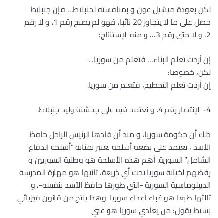
لكن بعودة ميشيل عون و بمنافسته لجنبلاط… فإن جنبلاط
حصل على ما لا يتجاوز 20 نائبا، فهو لم يصبح رقم 1، و لا رقم
2، و لا حتى رقم 3… و منه الإستنتاج:
إن أردت تعلم البناء… فتعلم من سوريا…
لكن، خصوصا:
إن أردت تعلم التحطيم، فتعلم من سوريا.
4- الإنتصار رقم 4. و نعتمد فيه على جحشنة وليد جنبلاط.
ذلك أن حكومة سوريا، و منذ أن قادها الرئيس الراحل حافظ
الأسد ، تعتمد على بضعة أسلحة تعتبر بمثابة “أسلحة الدفاع
الشامل” السورية. أهم هذه الأسلحة هو وطنية السوريين و
رفضهم لخيانة سوريا تحت أي ذريعة، ثانيها هو مهارة المدرسة
الديبلوماسية السورية -التي طورها حافظ الأسد بنفسه-، و
ثالثها طبعا هو غباء أعداء سوريا، وهذا ينتج من قانون فيزيائي
بسيط يقول: من يعادي سوريا هو غبي.