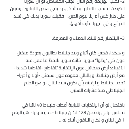
2- تجنب الهزيمة رقم اثنين: تجنب المشاكل. لو أن سوريا
اعترضت لتسبب ذلك لها بمشاكل، و لبقي بعض اللبنانيين ينقون
على طيز كس أم ربنا ليوم الدين… فقبلت سوريا بذلك كي تسد
الذرائع و ﴿لي فيها مآرب أخرى﴾…
3- الإنتصار رقم ثلاثة: الدهاء و المعرفة.
و هكذا، فحين كان أتباع وليد جنبلاط يطالبون بعودة ميخيل
عون كي “يذلوا” سوريا، كانت سوريا تلاحظ ما غفل عنه
الأغبياء: أرض ميخائيل عون الإنتخابية تتقاطع -تقاطعا شديدا-
مع أرض جنبلاط، و بالتالي فعودة عون ستمثل -أولا و أخيرا-
تحديا لجنبلاط و لرغبته بأن يكون سيد لبنان -و هو الحلم
الجنبلاطي منذ عشرات السنين.
باختصار، لو أن الإنتخابات النيابية أعطت جنبلاط 40 نائبا في
مجلس نيابي يتضمن 128 لكان جنبلاط -عدو سوريا- هو الرقم
1 في لبنان و لكان الباقون أتباع له…