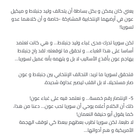
يعني كان يمكن و بكل بساطة أن يتحالف وليد جنبلاط و ميكيل
عون في أرضهما الإنتخابية المشتركة -خاصة و أن كلاهما عدو
لسوريا!
لكن سوريا تدرك مدى غباء وليد جنبلاط… و هي كانت تعتمد
أساسا على هذا الغباء… و تحقق ما توقعته: لقد راح جنبلاط
يهاجم عون بأقذع الأساليب لا بل و يتهمه بأنه عميل لسوريا…
فتحقق لسوريا ما تريد: التحالف الإنتخابي بين جنبلاط و عون
صار مستحيلا، لا بل انقلب ليصير عداوة شديدة.
5- الإنتصار رقم خمسة… و نعتمد فيه على غباء عون!
ذلك أن الكلام أعلاه يوحي أن سوريا تحب عون… دعنا من هذا،
كما يقول أبو حنيفة النعمان!
لا طبعا، لكن سوريا تظرب بعظهم ببعظ كي توقف الهجمة
الأمريكية و هم أدواتها…