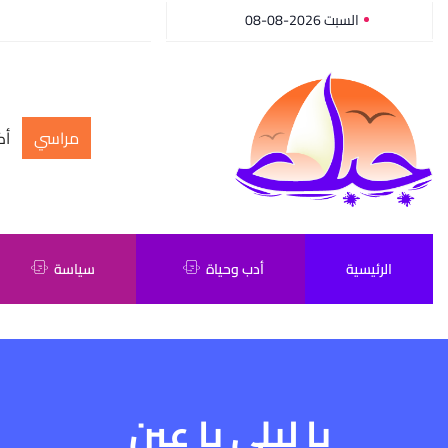
السبت 2026-08-08
مراسي
أك
الرئيسية
أدب وحياة
سياسة
يا ليلي يا عين