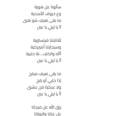
سألونا عل هوية
وع حروف الأبجدية
ما بقى نعرف شو هيي
آآ يا ليلي يا عين
ثقافتنا فرنساوية
وسيجارتنا أميريكية
آآآه والكف….تة حلبية
آآ يا ليلي يا عين
ما بقى نعرف مبارح
إذا جايي أو رايح
ولا عبكرة من عشيي
آآ يا ليلي يا عين
رزق الله عل ميجانا
عل عتابا والروزانا