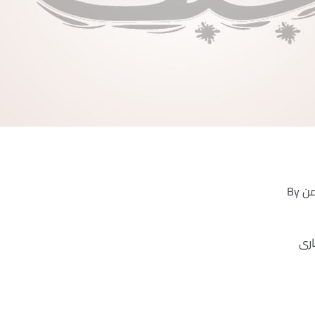
من
By
ارى