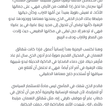
أنها سرعان ما تذبل إذا قُطفت من الأرض. فهي، على جمالها
الأخّاذ، لا تعيش طويلاً بعيداً عن أمّها التراب، وكأن حياتها
مرتبطة بذلك الجذر الخفي الذي يمنحها معناها ووجودها. تبدو
الزهرة كأنها ترفض أن تتحول إلى مجرد زينةٍ عابرة في يدٍ عابرة؛
فهي لا تزدهر إلا حين تبقى في مكانها الطبيعي، حيث وُلدت
من المطر والتراب ودفء الربيع.
وهنا تكتسب الرمزية بعداً إنسانياً أعمق. فإذا كانت شقائق
النعمان في المخيال القديم صورةً لدم آدون الذي سال ثم عاد
فأزهر حياة، فإن دماء الضحايا في الذاكرة الحديثة تبدو شبيهة
بتلك الزهرة في أمرٍ آخر أيضاً: فهي لا تحتمل أن تُقتلع من
سياقها أو تُستخدم خارج معناها الحقيقي.
فالدم الذي سُفك في المآسي ليس مادةً للاستثمار السياسي
أو للمزايدة، لأن قيمته الإنسانية والرمزية أكبر من أن تُختزل في
خطابٍ عابر أو موقفٍ ظرفي. إنه، مثل شقائق النعمان، مرتبط
بالأرض التي شهدت الألم، وبالذاكرة التي حملت الحكاية.