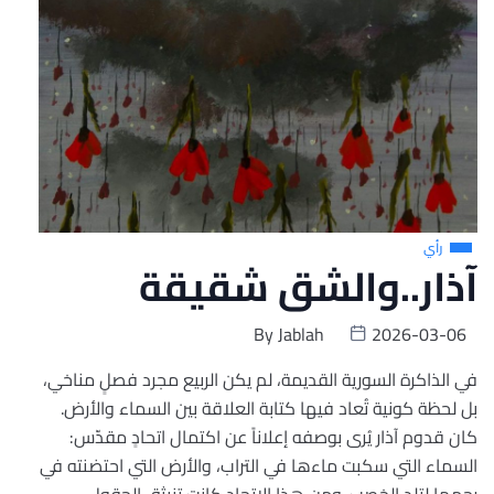
رأي
آذار..والشق شقيقة
By
Jablah
2026-03-06
في الذاكرة السورية القديمة، لم يكن الربيع مجرد فصلٍ مناخي،
بل لحظة كونية تُعاد فيها كتابة العلاقة بين السماء والأرض.
كان قدوم آذار يُرى بوصفه إعلاناً عن اكتمال اتحادٍ مقدّس:
السماء التي سكبت ماءها في التراب، والأرض التي احتضنته في
رحمها لتلد الخصب. ومن هذا الاتحاد كانت تنبثق الحقول