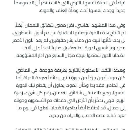
فراغاً في الحياة نفسها. الأرض التي كانت تنتظر أن تلد موسماً
جديداً وجدت نفسها تحت وطأة العنف والموت.
وفي هذا المشهد القاسي، تغير معنى شقائق النعمان أيضاً.
لم تتفتح هذه المرة بوصفها استعارة عن دم أدون الأسطوري،
بل بدت كأنها تنبت من دماء بشر حقيقيين. لم يعد اللون الأحمر
مجرد رمز شعري لدورة الطبيعة، بل صار شاهداً على آلاف
الضحايا الذين سقطوا نتيجة مجازر السابع من آذار المشؤومة.
وهكذا التقت الأسطورة بالتاريخ بطريقة موجعة. في الماضي
كان موت أدون جزءاً من دورةٍ تنتهي دائماً بعودة الحياة. أما
في الحاضر، فقد بدا وكأن الموت يحاول أن يقطع تلك الدورة
نفسها. ومع ذلك تبقى شقائق النعمان، رغم كل شيء، زهرة
الربيع. فهي تذكّر بأن الأرض التي حفظت دم الأسطورة وحولته
إلى جمال، قد تحتفظ أيضاً بذاكرة الضحايا، لعلها في يومٍ ما
تعيد كتابة قصة الخصب والحياة من جديد.
من الخصائص اللافتة لزهرة الشق شقيقة /شقائق النعمان/