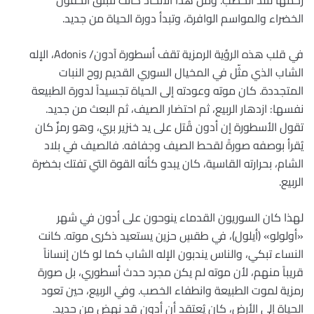
الخضراء والمواسم الوافرة، وتبدأ دورة الحياة من جديد.
في قلب هذه الرؤية الرمزية تقف أسطورة آدون/ Adonis، الإله
الشاب الذي مثّل في المخيال السوري القديم روح النبات
المتجددة. كان موته وعودته إلى الحياة تجسيداً لدورة الطبيعة
نفسها: ازدهار الربيع، ثم احتضار الصيف، ثم البعث من جديد.
تقول الأسطورة إن أدون قُتل على يد خنزير بري، وهو رمزٌ كان
يُقرأ بوصفه صورةً لقحط الصيف وجفافه. فالصيف في بلاد
الشام، بحرارته القاسية، كان يبدو كأنه القوة التي تفتك بخضرة
الربيع.
لهذا كان السوريون القدماء ينوحون على أدون في شهر
«أولولو» (أيلول)، في طقسٍ حزين يستعيد ذكرى موته. كانت
النساء تبكي، والناس يندبون الإله الشاب كما لو كان إنساناً
قريباً منهم، لأن موته لم يكن مجرد حدث أسطوري، بل صورة
رمزية لموت الطبيعة وانطفاء الخصب. وفي الربيع، حين تعود
الحياة إلى الأرض، كان يُعتقد أن أدون قد نهض من جديد.