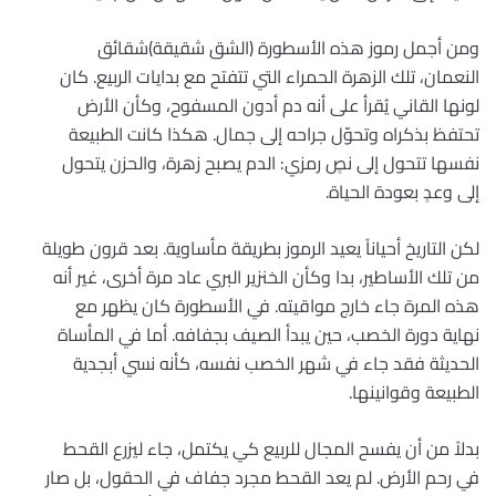
ومن أجمل رموز هذه الأسطورة (الشق شقيقة)شقائق
النعمان، تلك الزهرة الحمراء التي تتفتح مع بدايات الربيع. كان
لونها القاني يُقرأ على أنه دم أدون المسفوح، وكأن الأرض
تحتفظ بذكراه وتحوّل جراحه إلى جمال. هكذا كانت الطبيعة
نفسها تتحول إلى نصٍ رمزي: الدم يصبح زهرة، والحزن يتحول
إلى وعدٍ بعودة الحياة.
لكن التاريخ أحياناً يعيد الرموز بطريقة مأساوية. بعد قرون طويلة
من تلك الأساطير، بدا وكأن الخنزير البري عاد مرة أخرى، غير أنه
هذه المرة جاء خارج مواقيته. في الأسطورة كان يظهر مع
نهاية دورة الخصب، حين يبدأ الصيف بجفافه. أما في المأساة
الحديثة فقد جاء في شهر الخصب نفسه، كأنه نسي أبجدية
الطبيعة وقوانينها.
بدلاً من أن يفسح المجال للربيع كي يكتمل، جاء ليزرع القحط
في رحم الأرض. لم يعد القحط مجرد جفاف في الحقول، بل صار