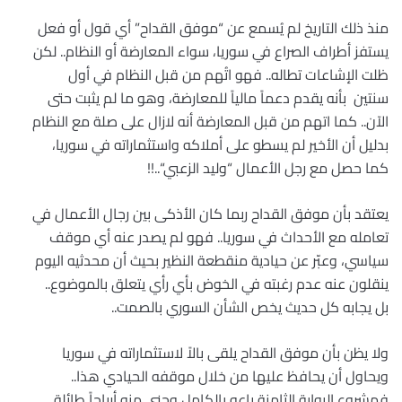
منذ ذلك التاريخ لم يُسمع عن “موفق القداح” أي قول أو فعل
يستفز أطراف الصراع في سوريا، سواء المعارضة أو النظام.. لكن
ظلت الإشاعات تطاله.. فهو اتُهم من قبل النظام في أول
سنتين بأنه يقدم دعماً مالياً للمعارضة، وهو ما لم يثبت حتى
الآن
..
كما اتهم من قبل المعارضة أنه لازال على صلة مع النظام
بدليل أن الأخير لم يسطو على أملاكه واستثماراته في سوريا،
كما حصل مع رجل الأعمال “وليد الزعبي
“..!!
يعتقد بأن موفق القداح ربما كان الأذكى بين رجال الأعمال في
تعامله مع الأحداث في سوريا.. فهو لم يصدر عنه أي موقف
سياسي، وعبّر عن حيادية منقطعة النظير بحيث أن محدثيه اليوم
ينقلون عنه عدم رغبته في الخوض بأي رأي يتعلق بالموضوع..
بل يجابه كل حديث يخص الشأن السوري بالصمت
..
ولا يظن بأن موفق القداح يلقى بالاً لاستثماراته في سوريا
ويحاول أن يحافظ عليها من خلال موقفه الحيادي هذا..
فمشروع البوابة الثامنة باعه بالكامل وجنى منه أرباحاً طائلة..