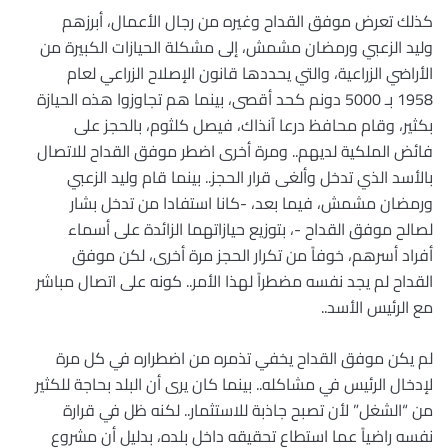
كذلك تعرض موفق القداح وغيره من رجال الأعمال، أبرزهم
وليد الزعبي ورمضان مشمش، إلى مشكلة الحيازات الكبيرة من
الأراضي الزراعية، والتي يحددها قانون الإصلاح الزراعي لعام
1958 بـ 5000 دونم كحد أقصى، بينما هم تجاوزوا هذه الحيازة
بكثير، وقام محافظ درعا آنذاك، فيصل كلثوم، بالحجز على
فائض الملكية لديهم.. ومرة أخرى اضطر موفق القداح للاتصال
بالأسد الذي تدخل وألغى قرار الحجز
..
بينما قام وليد الزعبي
ورمضان مشمش، فيما بعد، -كانا استفادا من تدخل بشار
لصالح موفق القداح -، بتوزيع حيازاتهما الزائدة على أسماء
أفراد أسرهم، خوفاً من تكرار الحجز مرة أخرى، لكن موفق
القداح لم يجد نفسه مضطراً لهذا الأمر.. كونه على اتصال مباشر
مع الرئيس الأسد
..
لم يكن موفق القداح يخفي تذمره من اضطراره في كل مرة
لإدخال الرئيس في مشاكله.. بينما كان يرى أن البلد بحاجة للكثير
من “الشغل” لأن تصبح جاذبة للاستثمار.. لكنه ظل في قرارة
نفسه راضياً عما استطاع تحقيقه داخل بلده، بدليل أن مشروع