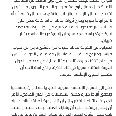
هوابن العميد بهجت سليمان,الذي تولى العديد من المناصب
الأمنية خلال حوالي أربع عقود,وهو السفير السوري في الأردن.
تخصص بمجال الإعلام والإعلان والنشر، هو مجال خاسر، أو أنه
لا يدر أرباحاً كبيرة ويبني ثروات طائلة،إلا أنه كانت تدخل على
حساب الشركة تحويلات مالية كبيرة من بنوك بريطانية تحديداً
..
لا يكاد يذكر اسم مجد سليمان إلا ويذكر بجانبه اسم بشار
كيوان،
المولود في الكويت لعائلة سورية من دمشق،درس في جنوب
فرنسا ومتزوج من فرنسية، ولا يزال مقيماً في الكويت.. أسس
في عام 1992، جريدة “الوسيط” الإعلانية في عدد من الدول
العربية باستثناء سوريا في تلك الفترة، والتي استطاعت أن
تكتسح السوق الإعلانية العربية،
..
دخل إلى السوق الإعلانية السورية البكر، واستطاع أن يكتسحها
ويحقق أرباحاً كبيرة مطلع التسعينيات من القرن الماضي، الأمر
الذي لفت انتباه النافذين، إلى أن تلقى عرضاً مباشراً بأنه إذا أراد
أن يعمل ويستمر، عليه أن يشارك العميد بهجت سليمان ممثلاً
بابنه مجد، الشاب الصغير الذي لم يتجاوز العشرين عاماً في تلك