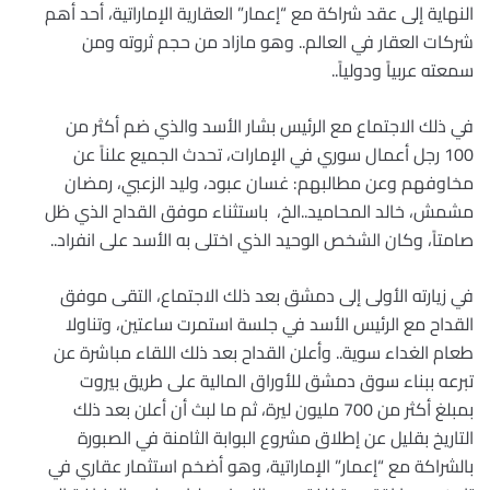
النهاية إلى عقد شراكة مع
“
إعمار” العقارية الإماراتية، أحد أهم
شركات العقار في العالم.. وهو مازاد من حجم ثروته ومن
سمعته عربياً ودولياً
..
في ذلك الاجتماع مع الرئيس بشار الأسد والذي ضم أكثر من
100 رجل أعمال سوري في الإمارات، تحدث الجميع علناً عن
مخاوفهم وعن مطالبهم: غسان عبود، وليد الزعبي، رمضان
مشمش، خالد المحاميد..الخ، باستثناء موفق القداح الذي ظل
صامتاً، وكان الشخص الوحيد الذي اختلى به الأسد على انفراد
..
في زيارته الأولى إلى دمشق بعد ذلك الاجتماع، التقى موفق
القداح مع الرئيس الأسد في جلسة استمرت ساعتين، وتناولا
طعام الغداء سوية.. وأعلن القداح بعد ذلك اللقاء مباشرة عن
تبرعه ببناء سوق دمشق للأوراق المالية على طريق بيروت
بمبلغ أكثر من 700 مليون ليرة، ثم ما لبث أن أعلن بعد ذلك
التاريخ بقليل عن إطلاق مشروع البوابة الثامنة في الصبورة
بالشراكة مع “إعمار” الإماراتية، وهو أضخم استثمار عقاري في