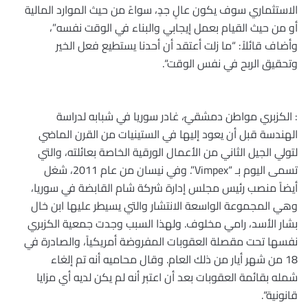
الاستثماري سوف يكون عالٍ جدٍ، سواءً من حيث الموارد المالية
أو من حيث القيام بعمل إيجابي والبناء في الوقت نفسه”،
وأضاف قائلاً: “ما زلت أعتقد أن أحدنا يستطيع فعل الخير
وتحقيق الربح في نفس الوقت
“.
:
الكزبري مواطن دمشقيٌ، غادر سوريا في شبابه لدراسة
الهندسة قبل أن يعود إليها في الستينيات من القرن الماضي
لتولي الجيل الثاني من الأعمال الورقية الخاصة بعائلته، والتي
تسمى اليوم بـ
“Vimpex”.
وفي نيسان من عام 2011، شغل
أيضاً منصب رئيس مجلس إدارة شركة شام القابضة في سوريا،
وهي المجموعة الواسعة الانتشار والتي يسيطر عليها ابن خال
بشار الأسد، رامي مخلوف. ولهذا السبب وجدت جمعية الكزبري
نفسها تحت مقصلة العقوبات المفروضة أمريكياً، والصادرة في
18 من شهر أيار من ذلك العام. وقال محاميه أنه تم إلغاء
شمله بقائمة العقوبات بعد أن اعتبر أنه لم يكن لديه أي مزايا
قانونية
“.