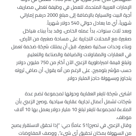
الإمارات العربية المتحدة، للعمل في وظيفة تغطي مصاريف
أجرة البيت والسيارة بالإضافة إلى مبلغ 2000 درهم إماراتي
شهرياً، أي ما يعادل حوالي 540 دولار شهرياً
.
وبعد ثلاث سنوات، بدأ عمله الخاص، وقد بدأ ببناء هياكل
صغيرة مع المحلات التجارية على مساحة صغيرة من الأرض،
وبناء وحدات سكنية صغيرة، قبل أن يمتلك شركة ضخمة تعمل
في العقارات والمقاولات والضيافة والصناعة والتعليم
.
وتبلغ قيمة امبراطورية الزعبي الآن أكثر من 750 مليون دولار
حسب مؤشر بلومبرج، على الرغم من أنه يقول، أن صافي ثروته
يتجاوز وبسهولة حاجز المليار دولار.
اشترى شركة تايغر العقارية وحولها لمجموعة تضم عدة
شركات تشمل أعمال تجارية عقارية سياحية ,وصرح الزعبي بأن
الملاءة لمجموعة تايغر تبلغ 10 مليار دولار يعمل بها 10 آلاف
موظف.
وقال الزعبي في تصرح(51 عاماً) دبي: “إذا تحقق الاستقرار يصبح
من السهولة بمكان تحقيق أي شيء”, ووصف المفاوضات