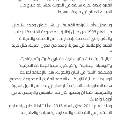
الفترة ولديه تجربة سابقة في الكويت بمشاركة صباح جابر
المبارك الصباح في جريدة الوسيط.
وبالفعل بدأت الشراكة الفعلية بين بشار كيوان ومجد سليمان
في العام 1998 من خلال إطلاق المجموعة المتحدة للإعلان
والنشر، والتي تخصصت بإصدار عدد من الصحف والمجلات
الفنية والإعلانية في سوريا، وعدد من الدول العربية، مثل جريد
ة
..
“
ليالينا”، و”بلدنا”، و”توب غير”، و”ماري كلير”، و”فورتشن”،
و”الوسيلة الإعلانية”، و”كونكورد ميديا للإعلانات الطرقية”،
وصحيفة “البلد” في لبنان والكويت، هذا بالإضافة لجريدة
الوسيط الإعلانية التي كانت العمود الفقري للمجموعة.. وجميع
هذه المطبوعات نالت رخصاً للإصدار في عدد من الدول العربية
والأفريقية، كما أن بعضها كان يتم التأسيس والترخيص له في
أوروبا وأمريكا
.
ومنذ العام 2011 وحتى العام 2016، بدأ نشاط الرجلان يتجه نحو
الاستثمار في الاتصالات والمصارف والسياحة والعقارات
..