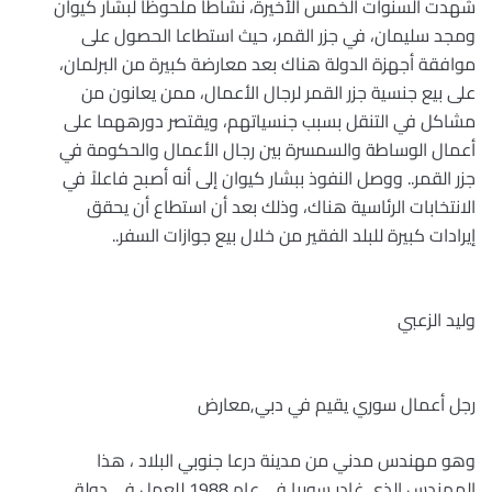
شهدت السنوات الخمس الأخيرة، نشاطاً ملحوظاً لبشار كيوان
ومجد سليمان، في جزر القمر، حيث استطاعا الحصول على
موافقة أجهزة الدولة هناك بعد معارضة كبيرة من البرلمان،
على بيع جنسية جزر القمر لرجال الأعمال، ممن يعانون من
مشاكل في التنقل بسبب جنسياتهم، ويقتصر دورههما على
أعمال الوساطة والسمسرة بين رجال الأعمال والحكومة في
جزر القمر.. ووصل النفوذ ببشار كيوان إلى أنه أصبح فاعلاً في
الانتخابات الرئاسية هناك، وذلك بعد أن استطاع أن يحقق
إيرادات كبيرة للبلد الفقير من خلال بيع جوازات السفر
..
وليد الزعبي
رجل أعمال سوري يقيم في دبي,معارض
وهو مهندس مدني من مدينة درعا جنوبي البلاد ، هذا
المهندس الذي غادر سوريا في عام 1988 للعمل في دولة