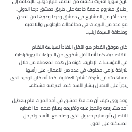
تاريخ سوريا اقتربت تكلفته من النصف مليار دولار.. بالإضافة إلى
إطلاق مشروع جامعة خاصة على طريق دمشق درعا الدولي..
وعدد آخر من المشاريع في دمشق ودرعا وغيرها من المدن..
مع عدد من التبرعات في محافظات طرطوس واللاذقية
ومنطقة السيدة زينب
..
كان موفق القداح هو الأقل انتقاداً لسياسة النظام
الاقتصادية، كما أنه الأقل شكوى من الاجراءات البيروقراطية
في المؤسسات الإدارية.. كونه حل هذه المعضلة من خلال
شراكة لرامي مخلوف في عدد من الأعمال، على رأسها
مساهمته في شركة “شام” العقارية.. كما أنه كان الوحيد الذي
يتجرأ على الاتصال ببشار الأسد كلما اعترضته مشكلة
..
وقد روى كيف أن محافظ دمشق في أحد المرات قام بتعطيل
أحد مشاريعه والحجز عليه وتغريمه بمبلغ ضخم، ما اضطره
للاتصال بأبو سليم دعبول الذي وصله مع الأسد وتم حل
المشكلة على الفور
..