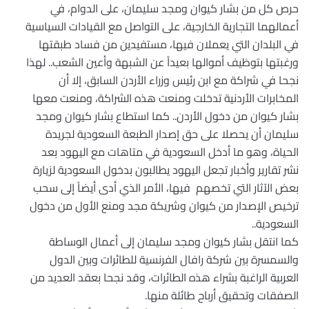
حرص كل من بشار كيوان ومجد سليمان، على الدوام، في
أعمالهما التجارية الخارجية، على التواصل مع القيادات السياسية
في البلدان التي يعملان فيها، مستفيدين من فساد طبقتها
ورغبتها بتوظيف أموالها بعيداً عن الشبهة وأعين الشعب.. لهذا
نجحا في شراكة مع ابن رئيس وزراء الأردن السابق، إلا أن
المخابرات الأردنية تدخلت ومنعت هذه الشراكة، ومنعت معها
بشار كيوان من دخول الأردن.. كما استطاع بشار كيوان ومجد
سليمان أن يحصلا على حق إصدار الطبعة السعودية لجريدة
الحياة، وهو ما أدخل السعودية في متاهات مع اليهود بعد
نشر تقارير وأخبار تجعل اليهود يطالبون بدخول السعودية لزيارة
بعض الآثار التي تخصهم فيها، الأمر الذي أدى أيضاً إلى سحب
ترخيص الإصدار من كيوان وشريكة مجد ومنع الأول من دخول
السعودية
..
كما انتقل بشار كيوان ومجد سليمان إلى أعمال الوساطة
والسمسرة بين شركة رافال الفرنسية للطائرات وبين الدول
العربية الراغبة بشراء هذه الطائرات، وقد نجحا بعقد العديد من
الصفقات وتحقيق أرباح طائلة منها
.