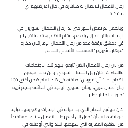
رجال الأعمال للاتصال به مباشرة في حال اعترضتهم أي
مشكلة،
..
وبالفعل لم تمض أشهر حتى بدأ رجال الأعمال السوريين في
الإمارات بالتوافد إلى بلدهم، وقام النظام بعقد ملتقى لهم
في دمشق برفقة عدد من رجال الأعمال الإماراتيين حضره
“
غرهارد شرويدر” المستشار الألماني السابق
.
من بين رجال الأعمال الذين تابعوا بنهم تلك الاجتماعات
واللقاءات، كان رجل الأعمال السوري، وابن درعا، موفق
القداح.. حيث أن”فوربس” صنفته في ذلك العام ضمن أغنى 100
رجل أعمال عربي، وكان السوري الوحيد في القائمة بحجم ثروة
تجاوزت المليار دولار
..
كان موفق القداح الذي بدأ حياته في الإمارات وهو يقود دراجة
هوائية، مالبث أن تحول إلى أهم رجال الأعمال هناك، مستفيداً
من الطفرة العقارية التي شهدتها البلد والتي أوصلته في