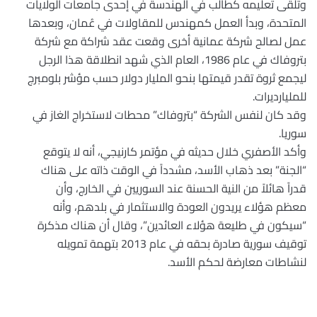
وتلقى تعليمه كطالب في الهندسة في إحدى جامعات الولايات
المتحدة، وبدأ العمل كمهندس للمقاولات في عُمان، وبعدها
عمل لصالح شركة عمانية أخرى وقعت عقد شراكة مع شركة
بتروفاك في عام 1986، العام الذي شهد انطلاقة هذا الرجل
ليجمع ثروة تقدر قيمتها بنحو المليار دولار حسب مؤشر بلومبرج
للمليارديرات
.
وقد كان لنفس الشركة “بتروفاك” محطات لاستخراج الغاز في
سوريا
.
وأكد الأصفري خلال حديثه في مؤتمر كارنيجي، أنه لا يتوقع
“الجنة” بعد ذهاب الأسد، مشدداً في الوقت ذاته على هناك
قدراً هائلاً من النية الحسنة عند السوريين في الخارج، وأن
معظم هؤلاء يريدون العودة والاستثمار في بلدهم، وأنه
“سيكون في طليعة هؤلاء العائدين”، وقال أن هناك مذكرة
توقيف سورية صادرة بحقه في عام 2013 بتهمة تمويله
لنشاطات معارضة لحكم الأسد
.