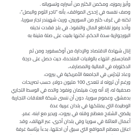
وأبرز رموزه، ومكمن الكثير من أسراره وتسوياته .
وصف نفسه في إحدى المواقف، بأنه “تاجر الثوم والبصل”،
لكنه في عُرف كثير من السوريين، وريث شهبندر تجار سوريا،
وأحد رموز تقاطع المال والنفوذ، في بلدٍ فقدت نخبته
البورجوازية سدة الحكم، لكنها بقيت على صلة متينة به
إنال شهادة الاقتصاد والإدارة من أوكسفورد ومن ثم
الماجستير، انتهاء بالولايات المتحدة، حيث حصل على درجة
الدكتوراه في المالية والمصارف،
.
وعاد ليُدرّس في الجامعة الأمريكية في بيروت.
ورغم أن ثروته لا تتعدى 100 مليون دولار، حسب تصريحات
صحفية له، إلا أنه ورث هيلمان ونفوذ والده في الوسط التجاري
بدمشق، وعموم سوريا، دون أن ننسى شبكة العلاقات التجارية
الوطيدة التي يمتلكها في بلدان عربية عدة
يقضي الشلاح معظم وقته في بيروت، ويدير مع ابنه، عمر،
أعمال العائلة في سوريا وفي بلدان أخرى، عبر الهاتف، وقد
اعتزل معظم المواقع التي سبق أن احتلها، بدءاً برئاسة غرفة