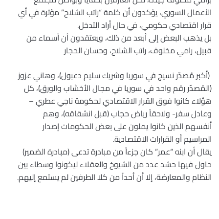
الأعمال السوري، يؤكدون أن كلمة “راتب الشلاح” مؤثرة في أي
قرار اقتصادي حكومي، في حال أراد التدخل
.
بل يذهب البعض إلى أبعد من ذلك، ويعتقدون أن أسماء من
قبيل، رامي مخلوف، راتب الشلاح، وحسان الحجار
(
أكبر مُصدّر نسيج في سوريا وشريك سليم دعبول)، وهاني عزوز
(المُصدّر رقم واحد في سوريا في مجال الأخشاب والورق)، كل
هؤلاء كانوا فوق القرار الاقتصادي لحكومة ناجي عطري –
وعادل سفر- ولاحقاً رياض حجاب (قبل انشقاقه
)
، وهم
أنفسهم الذين كانوا يملون على بعض الحكومات إصدار
المراسيم أو القرارات الاقتصادية
.
يقال أن ابنه “عمر” كان جزءاً من مبادرة تدعى (مبادرة الضمير)
حاول فيها حشد عدد من الشيوخ والعقلاء ليكونوا وسطاء بين
النظام والمعارضة، إلا أن أحداً من كلا الطرفين لم يستمع إليهم
.