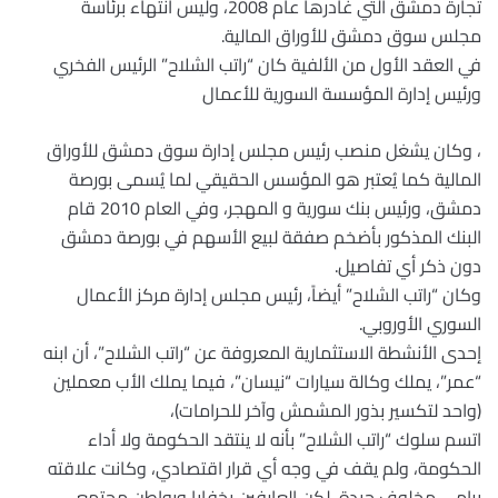
تجارة دمشق التي غادرها عام 2008، وليس انتهاء برئاسة
مجلس سوق دمشق للأوراق المالية
.
في العقد الأول من الألفية كان “راتب الشلاح” الرئيس الفخري
ورئيس إدارة المؤسسة السورية للأعمال
، وكان يشغل منصب رئيس مجلس إدارة سوق دمشق للأوراق
المالية كما يُعتبر هو المؤسس الحقيقي لما يُسمى بورصة
دمشق، ورئيس بنك سورية و المهجر، وفي العام 2010 قام
البنك المذكور بأضخم صفقة لبيع الأسهم في بورصة دمشق
دون ذكر أي تفاصيل
.
وكان “راتب الشلاح” أيضاً، رئيس مجلس إدارة مركز الأعمال
السوري الأوروبي
.
إحدى الأنشطة الاستثمارية المعروفة عن “راتب الشلاح”، أن ابنه
“عمر”، يملك وكالة سيارات “نيسان”، فيما يملك الأب معملين
(واحد لتكسير بذور المشمش وآخر للحرامات)،
اتسم سلوك “راتب الشلاح” بأنه لا ينتقد الحكومة ولا أداء
الحكومة، ولم يقف في وجه أي قرار اقتصادي، وكانت علاقته
برامي مخلوف جيدة، لكن العارفين بخفايا وبواطن مجتمع