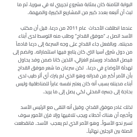
البوابة الثامنة كان بمثابة مشروع تجريبي له في سوريا، ثم ما
لبث أن أتبعه بعدد كبير من المشاريع الكبيرة والمهمة
..
عندما انطلقت الأحداث عام 2011 من درعا، قيل أن مكتب
الأسد اتصل بـ “موفق القداح” وطلب منه التوسط لدى أبناء
مدينته.. وبالفعل جاء القداح على وجه السرعة إلى درعا قادماً
من دول شرق آسيا التي كان يتابع فيها استثماراته.. وانضم إلى
فيصل المقداد ورستم الغزالي، اللذين كانا ضمن وفد يحاول
تهدئة الأوضاع في درعا.. لكن سرعان ما شعر موفق القداح
بأن الأمر أكبر من قدراته وهو الذي لم يترك أي أثر طيب لدى
أبناء مدينته بسبب أنه كان يعتبر نفسه عابراً للمناطقية وليس
بحاجة إلى جسره المحلي لكي يصل إلى ما يريد
..
لذلك غادر موفق القداح، وقيل أنه التقى مع الرئيس الأسد
وأخبره أن هناك أخطاء ويجب تلافيها وإلا فإن الأمور سوف
تسير نحو الأسوأ.. وهو الأمر الذي لم يعجب الأسد.. فانقطعت
الصلة بين الرجلين نهائياً
..