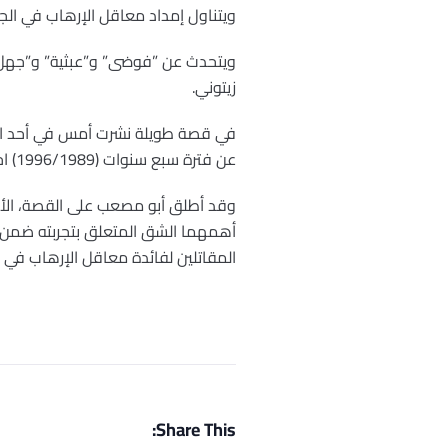
ويتناول إمداد معاقل الإرهاب في الجزائ
ويتحدث عن ”فوضى” و”عبثية” و”جهل” ف
زيتوني.
في قصة طويلة نشرت أمس في أحد المو
عن فترة سبع سنوات (1996/1989) احتك فيها بالجهاديين الجزائريين بأفغانستان وبريطانيا وبلجيكا.
أهمهما الشق المتعلق بتجربته ضمن ”
المقاتلين لفائدة معاقل الإرهاب في الج
Share This: