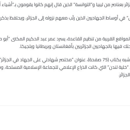
ر بعناصر من ليبيا و”التوانسة” الذين قال إنهم كانوا يقومون بـ”أشياء أ
ي أوساط الجهاديين الذين رتّب معهم نزوله إلى الجزائر، ويحتفظ بذكرى
اقع القريبة من تنظيم القاعدة، يسرد عمر عبد الحكيم المكنى ”أبو 
وقد أطلق أبو مصعب على القصة، الأشبه بكتاب (75 صفحة)، عنوان ”مختصر شهادتي على ال
خلية لندن” التي كانت الذراع الإعلامي للجماعة الإسلامية المسلحة،
زائر.