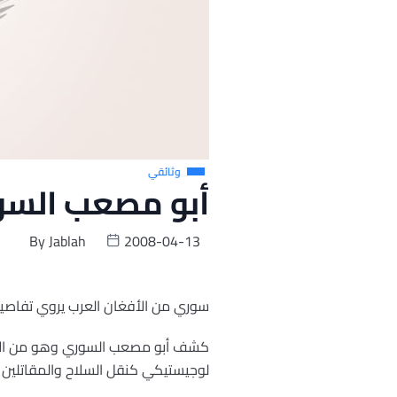
وثائقي
أبو مصعب السو
By
Jablah
2008-04-13
سوري من الأفغان العرب يروي تفاصيل احت
كشف أبو مصعب السوري وهو من الأفغا
لوجيستيكي كنقل السلاح والمقاتلين ق