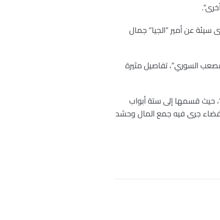
خرى”.
 سيئة عن أمير ”الجيا” جمال
مصعب السوري”، تفاصيل مثيرة
جهاد في الجزائر”، حيث قسمها إلى ستة أبواب
 وفضاء جرى فيه جمع المال وحشد