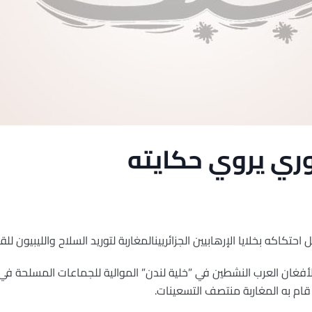
ري يروي حكايته
كاكه بخلايا الإرهابيين الجزائريينالمغاربة لتوريد السلاح والليبيون للق
ن العرب النشطين في ”خلية لندن” الموالية للجماعات المسلحة في ال
ام به المغاربة منتصف التسعينات.