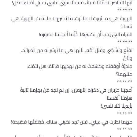
أَيها الحاضر! تحمَّلنا قليلاً، فلسنا سوى عابري سبيلٍ ثقلاءِ الظل!
** ** **
الهوية هي: ما نُورث لا ما نَرِث. ما نخترع لا ما نتذكر. الهوية هي
فَسادُ
المرآة التي يجب أن نكسرها كُلَّما أعجبتنا الصورة!
** ** **
تَقَنَّع وتَشَجَّع، وقتل أمَّه.. لأنها هي ما تيسَّر له من الطرائد..
ولأنَّ
جنديَّةً أوقفته وكشفتْ له عن نهديها قائلة: هل لأمِّك،
مثلهما؟
** ** **
أعجبنا حزيران في ذكراه الأربعين: إن لم نجد مَنْ يهزمنا ثانيةً
هزمنا أنفسنا
بأيدينا لئلا ننسى!
** ** **
مهما نظرتَ في عينيّ.. فلن تجد نظرتي هناك. خَطَفَتْها فضيحة!
** ** **