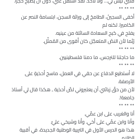
قلبي ليس لي… ولا لأحد. لقد استقلَّ عني، دون أن يصبح حجراً.
** ** **
أخفى السجينُ، الطامحُ إلى وراثة السجن، ابتسامةَ النصر عن
الكاميرا. لكنه لم
يفلح في كبح السعادة السائلة من عينيه.
رُبَّما لأن النصّ المتعجِّل كان أَقوى من المُمثِّل.
** ** **
ما حاجتنا للنرجس، ما دمنا فلسطينيين.
** ** **
لا أستطيع الدفاع عن حقي في العمل، ماسحَ أحذيةٍ على
الأرصفة.
لأن من حقّ زبائني أن يعتبروني لصَّ أحذية ـ هكذا قال لي أستاذ
جامعة!.
** ** **
أنا والغريب على ابن عمِّي.
وأنا وابن عمِّي على أَخي. وأَنا وشيخي عليَّ.
هذا هو الدرس الأول في التربية الوطنية الجديدة، في أقبية
الظلام.