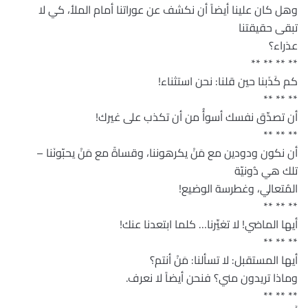
وهل كان علينا أيضاً أن نكشف عن عوراتنا أمام الملأ، كي لا
تبقى حقيقتنا
عذراء؟
** ** ** **
كم كَذَبنا حين قلنا: نحن استثناء!
** ** **
أن تصدِّق نفسك أسوأُ من أن تكذب على غيرك!
** ** **
أن نكون ودودين مع مَنْ يكرهوننا، وقساةً مع مَنْ يحبّونَنا –
تلك هي دُونيّة
المُتعالي، وغطرسة الوضيع!
** ** **
أيها الماضي! لا تغيِّرنا… كلما ابتعدنا عنك!
** ** **
أيها المستقبل: لا تسألنا: مَنْ أنتم؟
وماذا تريدون مني؟ فنحن أيضاً لا نعرف.
** ** **