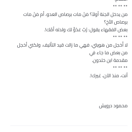
** ** **
من يدخل الجنة أولاً؟ مَنْ مات برصاص العدو، أم مَنْ مات
برصاص الأخ؟
بعض الفقهاء يقول: رُبَّ عَدُوٍّ لك ولدته أمّك!.
** ** **
لا أَخجل من هويتي، فهي ما زالت قيد التأليف. ولكني أخجل
من بعض ما جاء في
مقدمة ابن خلدون.
** ** **
أنت، منذ الآن، غيرك!.
محمود درويش