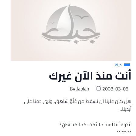
حياة
أنت منذ الآن غيرك
By
Jablah
2008-03-05
هل كان علينا أن نسقط من عُلُوّ شاهق، ونرى دمنا على
أيدينا…
لنُدْرك أننا لسنا ملائكة.. كما كنا نظن؟
** ** **