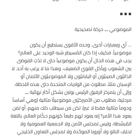
■ ■ ■
الموضوعي ـــ حركة تصحيحية
… أي وبعبارات أخرى، وحده الأقوى يستطيع أن يكون
موضوعياً. فكيف إذا كان المُسيطِر شبه الوحيد على العالم؟
يجب في هذه الحال أن يكون موضوعياً حتى لا تدُبّ الفوضى
بين الشعوب ويأكل القويّ الضعيف، وهذا ما لا يرغب به أحد. لا
الذاتيّون الصينيّون أو اليابانيّون ولا الموضوعيّون الألمان أو
الإسبان مثلاً. مطلوبٌ من الولايات المتحدة حتى هذه اللحظة،
وإلى أن يتمركز الرفيق الرئيس بوتين بشكل أكثر نهائية ـــ
مرحلية، مطلوب من الأميركيّين موضوعيةٌ مثالية (وهي أساساً
ودوماً مثالية فقط لا غير). لكن مَن سيطلب ذلك منهم، أو لمَن
يعود هذا الأمر؟ إنه يعود لهم طبعاً كونهم حكّام العالم، باللغة
المُبسَّطة، وليس لمجلس الأمن ولا الجمعية العمومية ولا
لحلف الناتو ولا أوروبا الموحَّدة ولا لمجلس التعاون الخليجي