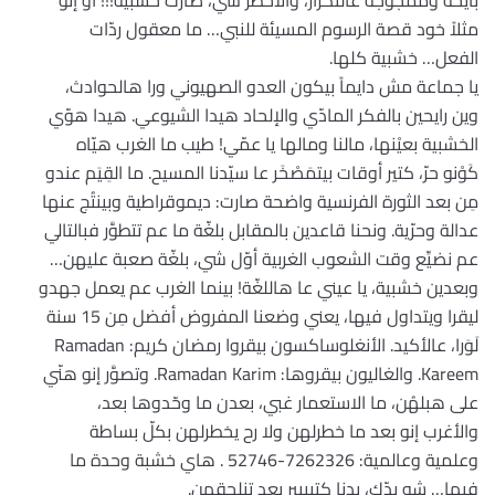
بايخة وممجوجة عالتكرار، والأخطر شي، صارت خشبية!!! أو إنو
مثلاً خود قصة الرسوم المسيئة للنبي… ما معقول ردّات
الفعل… خشبية كلها.
يا جماعة مش دايماً بيكون العدو الصهيوني ورا هالحوادث،
وين رايحين بالفكر المادّي والإلحاد هيدا الشيوعي. هيدا هوّي
الخشبية بعيْنها، مالنا ومالها يا عمّي! طيب ما الغرب هيّاه
كَوْنو حرّ، كتير أوقات بيتمَصْخَر عا سيّدنا المسيح. ما القِيَم عندو
مِن بعد الثورة الفرنسية واضحة صارت: ديموقراطية وبينتُج عنها
عدالة وحرّية. ونحنا قاعدين بالمقابل بلغّة ما عم تتطوَّر فبالتالي
عم نضيِّع وقت الشعوب الغربية أوّل شي، بلغّة صعبة عليهن…
وبعدين خشبية، يا عيني عا هاللغّة! بينما الغرب عم يعمل جهدو
ليقرا ويتداول فيها، يعني وضعنا المفروض أفضل مِن 15 سنة
لَوَرا، عالأكيد. الأنغلوساكسون بيقروا رمضان كريم: Ramadan
Kareem. والغاليون بيقروها: Ramadan Karim. وتصوَّر إنو هنّي
على هبلهُن، ما الاستعمار غبي، بعدن ما وحّدوها بعد،
والأغرب إنو بعد ما خطرلهن ولا رح يخطرلهن بكلّ بساطة
وعلمية وعالمية: 7262326-52746 . هاي خشبة وحدة ما
فيها… شو بدّك، بدنا كتيييير بعد تنلحقهن.