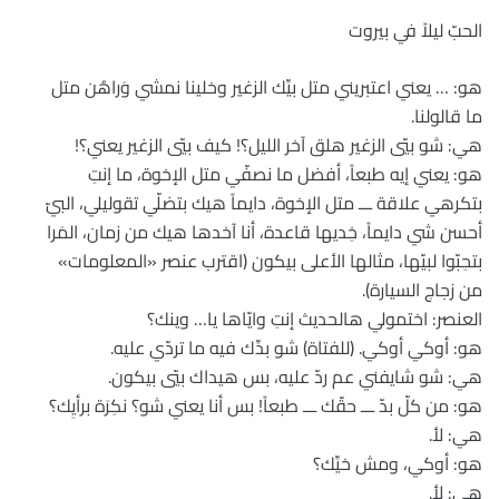
الحبّ ليلاً في بيروت
هو: … يعني اعتبريني متل بيِّك الزغير وخلينا نمشي وَراهُن متل
ما قالولنا.
هي: شو بيّي الزغير هلق آخر الليل؟! كيف بيّي الزغير يعني؟!
هو: يعني إيه طبعاً، أفضل ما نصفّي متل الإخوة، ما إنتِ
بتكرهي علاقة ـــ متل الإخوة، دايماً هيك بتضلّي تقوليلي، البيّ
أحسن شي دايماً، خِديها قاعدة، أنا آخدها هيك من زمان، المَرا
بتحِبّوا لبيّها، مثالها الأعلى بيكون (اقترب عنصر «المعلومات»
من زجاج السيارة).
العنصر: اختمولي هالحديث إنتِ وايّاها يا… وينك؟
هو: أوكي أوكي. (للفتاة) شو بدِّك فيه ما تردّي عليه.
هي: شو شايفني عم ردّ عليه، بس هيداك بيّي بيكون.
هو: من كلّ بدّ ـــ حقّك ـــ طبعاً! بس أنا يعني شو؟ نكِرَة برأيِك؟
هي: لأ.
هو: أوكي، ومش خيِّك؟
هي: لأ.