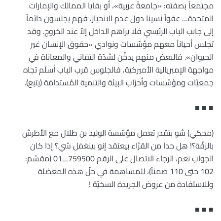
مجتمعاً بصفته: «جامعةً عربية»، أو بقايا الممالك والإمارات
المتحدة… عفواً نسينا دول عدم الانحياز، فهم يجلسون دائماً
إلى جانب الباب الرئيسي فلا يراهم الداخل إلاّ عند الخروج. وقد
تجلس أحياناً معهم مؤسّسات ونوادي «حقوق الإنسان غير
الحيوان». فالبعض منهم يدخِّن لشدّة التفاني والمعاناة في
مواجهة الإمبريالية الأميركية، فالجلوس قرب الباب أسلَم تجاه
جمعيّات ومؤسّسات وأحزاب البيئة والتنمية المُستدامَة (يتبع).
■ ■ ■
(محكي) شو بتقدر تعمل مؤسّسة الوليد بن طلال مع الأطرش
بالزفّة؟! هل حدا من القرّاء بيعتقد إنو بينعَمَل شي؟ إذا كان
الجواب نعم، الرجاء الاتصال على الرقم 759500ـــ01 (مقسّم:
102 حتى 110 ضمناً)، للمساهمة في حلّ هذه المعضلة
وللاستفادة من عروض الجريدة السخيّة !
■ ■ ■