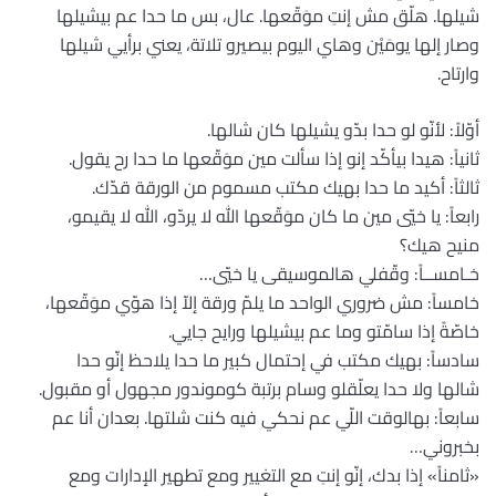
شيلها. هلّق مش إنتِ موَقّعها. عال، بس ما حدا عم بيشيلها
وصار إلها يومَيْن وهاي اليوم بيصيرو تلاتة، يعني برأيي شيلها
وارتاح.
أوّلاً: لأنّو لو حدا بدّو يشيلها كان شالها.
ثانياً: هيدا بيأكّد إنو إذا سألت مين موَقّعها ما حدا رح يقول.
ثالثاً: أكيد ما حدا بهيك مكتب مسموم من الورقة قدّك.
رابعاً: يا خيّي مين ما كان موَقّعها الله لا يردّو، الله لا يقيمو،
منيح هيك؟
خـامســاً: وقّفلي هالموسيقى يا خيّي…
خامساً: مش ضروري الواحد ما يلمّ ورقة إلاّ إذا هوّي موَقّعها،
خاصّةً إذا سامّتو وما عم بيشيلها ورايح جايي.
سادساً: بهيك مكتب في إحتمال كبير ما حدا يلاحظ إنّو حدا
شالها ولا حدا يعلّقلو وسام برتبة كوموندور مجهول أو مقبول.
سابعاً: بهالوقت اللّي عم نحكي فيه كنت شلتها. بعدان أنا عم
بخبروني…
«ثامناً» إذا بدك، إنّو إنتِ مع التغيير ومع تطهير الإدارات ومع