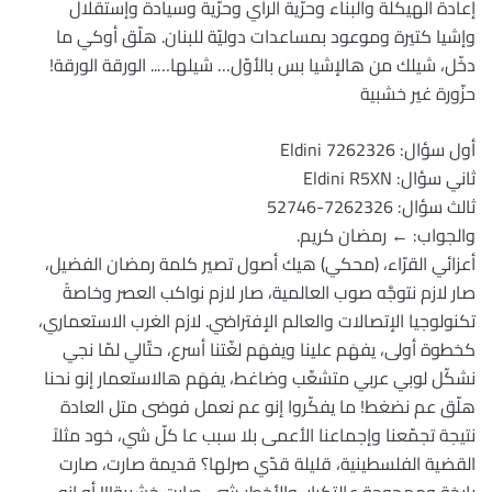
إعادة الهيكلة والبناء وحرّية الرأي وحرّية وسيادة وإستقلال
وإشيا كتيرة وموعود بمساعدات دوليّة للبنان. هلّق أوكي ما
دخّل، شيلك من هالإشيا بس بالأوّل… شيلها….. الورقة الورقة!
حزّورة غير خشبية
أول سؤال: Eldini 7262326
ثاني سؤال: Eldini R5XN
ثالث سؤال: 7262326-52746
والجواب: ← رمضان كريم.
أعزائي القرّاء، (محكي) هيك أصول تصير كلمة رمضان الفضيل،
صار لازم نتوجَّه صوب العالمية، صار لازم نواكب العصر وخاصةً
تكنولوجيا الإتصالات والعالم الإفتراضي. لازم الغرب الاستعماري،
كخطوة أولى، يفهَم علينا ويفهَم لغّتنا أسرع، حتّالي لمّا نجي
نشكّل لوبي عربي متشعِّب وضاغط، يفهَم هالاستعمار إنو نحنا
هلّق عم نضغط! ما يفكّروا إنو عم نعمل فوضى متل العادة
نتيجة تجمّعنا وإجماعنا الأعمى بلا سبب عا كلّ شي، خود مثلاً
القضية الفلسطينية، قليلة قدّي صرلها؟ قديمة صارت، صارت