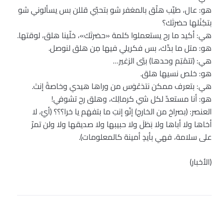
هو: عال، طيِّب هلّق بالمغفر شو بتحبّي قللن بس يسألوني شو
بتكِنْلها حضرتَك؟
هي: أكيد ما رح يستعملوا كلمة «حضرتَك»، خلّينا هلق، لوقتها.
هو: متل ما بدِّك، بس فكريلي فيها مِن هلق لنوصل.
هي: (تتمْتِم وحدها) بيّي الزغير…
هو: خلص نسيها هلق.
هي: بتعرف ممكن نتدَعْوَس من وراها هيدي وخاصةً إنتَ.
هو: أنا مستعدّ لكل شي كرمالِك، وهلق رح تشوفي!
العنصر: (بصراخ من الخارج) إنّو إنتِ ما بتفهَم يا خرا؟؟؟ (أيّ، لا
أخاها ولا أباها ولا بَطَلَ ولا حبيبها ولا صديقها ولا ولن تمرّ
على سلامة، فهي بأيدٍ أمينة كالمعلومات).
(الأخبار)