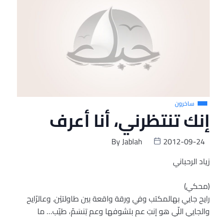
ساخرون
إنك تنتظرني، أنا أعرف
By
Jablah
2012-09-24
زياد الرحباني
(محكي)
رايح جايي بهالمكتب وفي ورقة واقعة بين طاولتيْن. وعالرّايح
والجايي اللّي هو إنتِ عم بتشوفها وعم تِنسَمّ، طيّب… ما