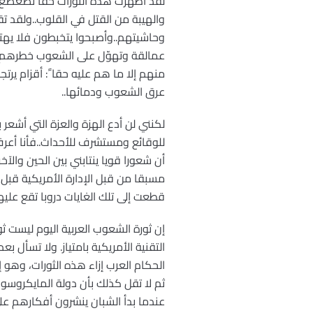
لقد أظهرت هذه الثورات حقا تضعضع
والهيبة من القتل في القلوب..ولقد 
وحاشيتهم..وأصبحوا يتخبطون فلا يهتدو
عمالقة وتهوّل على الشعوب خطرهم و
منهم إلا ما هم عليه حقا ً: أقزام ير
عرق الشعوب ودمائها..
لكنني لن أدع الهزة والعزة التي أشعر
للوقائع ومستشرف للأحداث..فأنا أعر
أن شعورا قويا ينتابني بين الحين وا
مسبقا من قبل الإدارة الأمريكية قبل ال
قطعت إلى تلك الغايات دروبا تقع علي
التقنية الأمريكية بامتياز. ولا تسأل 
الحكام العرب إزاء هذه الثورات، وهو إ
ثم لا تقل كذلك بأن دولة المايكروسوف
عندما بدأ الشبان ينشرون أفكارهم على