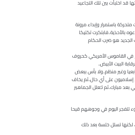
 قد اختبأت بين تلك التجاعيد
 متحركة باستمرار وإبداء مرونة
ه بالأحذية..فابتكرت تكتيكا
 الجديد هو ضربَ الحكام
هم في القاموس الأمريكي كحروف
بة البيت الأبيض..
ابعيا وغير منظم..ولا بأس ببعض
إسلاميون على أي حال..ثم يخاف
بعد مبارك..ثم تـُعلل الجماهير
وء تتفجر اليوم في وجوههم قيحا
ة، لكنها تسلل خلسة بعد ذلك