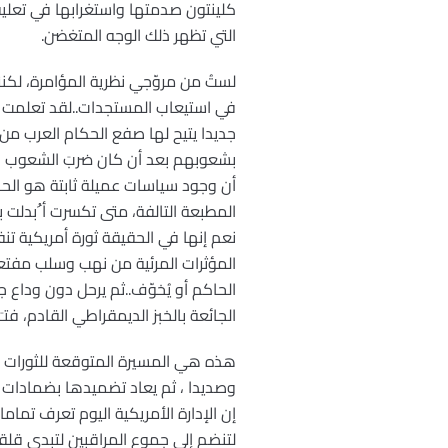
كلينتون صدمتها واستغرابها في تعليقه
التي تظهر ذلك الوجه المتغضن.
لستُ من مروّجي نظرية المؤامرة، لكنني
في استيعاب المستجدات..لقد تعلمت من
جديدا يتيح لها صفع الحكام العرب من
بشعوبهم بعد أن كان ضربَ الشعوب ب
أن وجود سياسات عميلة ثابتة هو الح
المطبعة التالفة، متى تكسرت أ ُبدلت 
نعم إنها في الحقيقة ثورة أمريكية تن
المؤثرات المرئية من نهب وسلب مفت
الحاكم أو يُخوّف..ثم يرحل دون وداع 
الجائعة بالخبز الديمقراطي القادم، فت
هذه هي المسيرة المتوقعة للثورات ال
وصديدا ، ثم يعاد تضميدها بضمادات أ
إن الإدارة الأمريكية اليوم تعرف تما
لتنضم إلى جموع المراقبين لتبدي قلقها