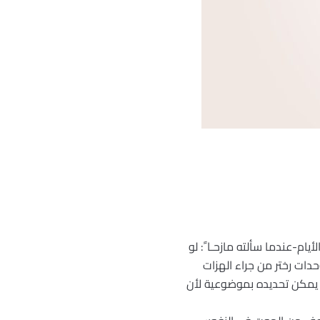
م-عندما سألته مازحـا ً: لو
دات رختر من جراء الهزات
لا يمكن تحديده بموضوعية لأن