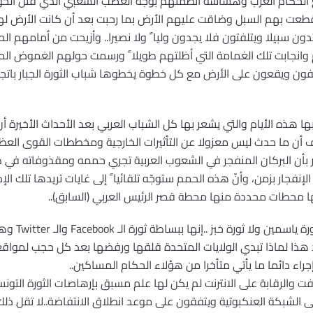
 الحكام العرب وهشاشة أنظمتهم بوجه الغضب الشعبي الذي قتل ال
تقطعت بهم السبل وضاقت عليهم الأرض بما رحبت بعد أن كانت الأرض له
ن سبيلا ويتلفتون فلا يجدون وليا ً ولا نصيرا.. وأزيحت من أمامهم ال
انجابت تلك الغمامة التي أظلتهم طويلا ً ورسمت حولهم الغموض ا
تجفون ويقعون على الأرض مع كل خطوة يخطوها شباب الثورة الجبار باتجا
 بها هذه الأيام والتي يشعر بها كل الشباب العربي بعد الأحداث الأخير
ف أن ما حدث ليس معزولا عن التأثيرات الخارجية ومخططات القوى العظ
لآخر بأن البركان المنفجر في الشعوب العربية تجري حممه ومقذوفاته ف
إنفجار بزمن، وأنّ هذه الحمم ستوجّه تلقائيا ً إلى غايات تريدها تلك ال
ها محطات محددة منها محطة قصر الرئيس العربي (السابق)..
إن ثورة الشعوب
بعد هذا لماذا تبدي الولايات المتحدة قلقها ورفضها بعد كل حجب لمواقع
جراء دائما ما يأتي متأخرا من هؤلاء الحكام المساكين..
ت والرقابة على الانترنت لم يكن لها علم مسبق بإرهاصات الثورة التونسي
 الشبكة العنكبوتية ويتفقون على موعد انطلاق الانتفاضة..لا تقل ذلك