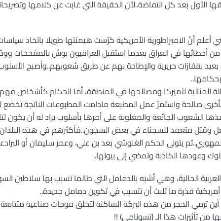
ا الأول بعد كل انتفاضة..لأن الحقيقة التي غابت عن كلامها وتصريحاتها
 أعلم أنّ الامبراطورية الأمريكية كرّست هيمنتها طويلا باتخاذ سياسات
 أخطائها في العراق بعدما استقبل العراقيون بوش بالمفخخات وودّعو
 بعيد بقفازات حريرية والإطاحة بهم عن طريق شعوبهم..وأصبح الأسلوب
حكامها..
الة المثالية لأميركا ومصالحها في المنطقة، أما الحكام كأشخاص ف
بأخرى صالحة واستمرّ عمل المطبعة مادامت المطبوعات الناتجة تخضع لرقا
فذها الشعوب الجائعة والمغلوبة على أمرها بأسلوب يراد له أن يكون تت
عل وقتل متعمد للسجناء في بعض السجون..فأكثرهم في هذه البلدان 
جمهوري..ثم يتولى الحكم الغنوشي بعد بن علي، وعمر سليمان أو البرادعي 
ـَلوك وعودها الكاذبة وتمضي إلى بيوتها..
عربية الحالية، وهي أشبه بالدمامل التي طالما تسبب بها سلاطين الس
مريكية قذرة ما تلبث أن تتسبب في تكوين دمامل جديدة..
ما أين ترمي الحجر من هذه البركة الساكنة لتخلق موجات صناعية متتابع
 من تأثيرات هذا الـ (تسونامي) !!