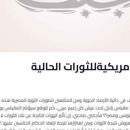
مريكيةللثورات الحالية
ئرة الأرصاد الجوية ومن المتابعين لتطورات الثورة المصرية هذه الأيا
بتوا مقياس زلازل تحت عرش كل زعيم عربي، كم تتوقع سيؤشر المقياس بوح
 تونس ومصر؟؟ فأجابني صاحبي: إن تأثير الهزات الناتجة عن تلك الثورات 
لعروش نتيجة الثورات وبين اهتزازها نتيجة ارتعاد الحكام الجالسين عليها !