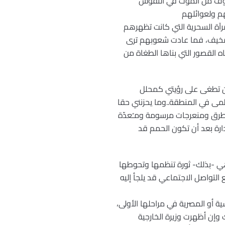
خوف من الموت في النفوس
م ولعوائلهم
مرآة السحرية التي كانت تظهرهم
لمخيف، فما عادت شعوبهم ترى
ه القصور التي بناها الطغاة من
ة أن تطغى على رؤيتي كمحلل
مى في المنطقة..وما يحزنني حقا
ي طرق ومنعرجات مرسومة ومـُعدّة
إدارة بعد أن تكون الحمم قد
 العربية اليوم ليست ثورة ياسمين ولا ثورة خبز ..إنها ببساطة ثورة الـ Facebook والـ Twitter وهي -بذلك- ثورة تنظمها وتحوطها
 التواصل الاجتماعي قد يلجأ إليه
ة أو المصرية في مراحلها الأولى،
 وإن أظهرت وزيرة الخارجية