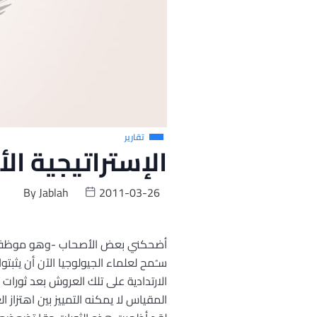
تقارير
الإستراتيجية الأ
By
Jablah
2011-03-26
أضحكني بعض الأصحاب -وهو موظف في دا
سـُمح لعلماء الجيولوجيا الآن أن يث
الارتدادية على تلك العروش بعد ثورات
المقياس لا يمكنه التمييز بين اهتزاز ا