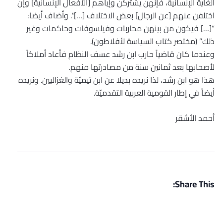
الغاية الإنسانية، فإنهن يشتركن وإياهم [الأفعال الإنسانية] وإن
اختلفن عنهم [عن الرجال] بعض الاختلاف […]”. وأضاف أيضا:
“[…] فيكون من بينهن محاربات وفيلسوفات وحاكمات وغير
ذلك” (مختصر كتاب السياسة لأفلاطون).
وعندما كان قاضياً حارب ابن رشد عسف النظام فأعاد أملاكاً
لأصحابها بعد ثمانين سنة من مصادرتها منهم.
هذا هو ابن رشد، لذا نريده بديلا عن ابن تيميّة والغزاليين. ونريده
أيضاً في إطار القومية العربية التقدميّة.
أحمد الأشقر
Share This: