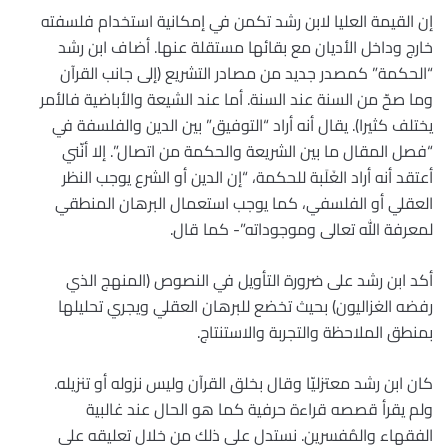
إن القيمة العليا لابن رشد تكمن في إمكانية استخدام فلسفته
خارج وداخل الأديان مع بقائها مستقلة عنها. أضاف ابن رشد
“الحكمة” كمصدر جديد من مصادر التشريع (إلى جانب القرآن
وما صحّ من السنة عند السنة. أما عند الشيعة والأباضية فالأمر
يختلف كثيرا). يقال أنه أراد “التوفيق” بين الدين والفلسفة في
“فصل المقال ما بين الشريعة والحكمة من اتصال”. إلا أنّني
أعتقد أنه أراد الغَلَبة للحكمة، “إن الدين أو الشرع يوجب النظر
العقلي أو الفلسفي، كما يوجب استعمال البرهان المنطقي
لمعرفة الله تعالى وموجوداته”- كما قال.
أكد ابن رشد على ضرورة التأويل في النصوص (المنهج الذي
رفضه الغزاليون) بحيث تخضع للبرهان العقلي ويجري تحليلها
بمنطق الملاحظة والتجربة والاستنتاج.
كان ابن رشد معتزليّا وقال بخلق القرآن وليس نزوله أو تنزيله.
ولم يقرأ قصصه قراءة حرفية كما هو الحال عند غالبية
الفقهاء والمُفسرين. نستدل على ذلك من خلال تعليقه على