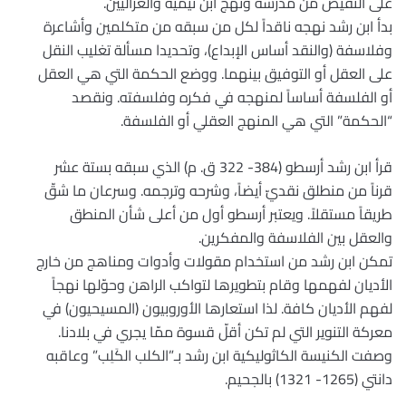
على النقيض من مدرسة ونهج ابن تيميّة والغزاليين.
بدأ ابن رشد نهجه ناقداً لكل من سبقه من متكلمين وأشاعرة
وفلاسفة (والنقد أساس الإبداع)، وتحديدا مسألة تغليب النقل
على العقل أو التوفيق بينهما. ووضع الحكمة التي هي العقل
أو الفلسفة أساساً لمنهجه في فكره وفلسفته. ونقصد
“الحكمة” التي هي المنهج العقلي أو الفلسفة.
قرأ ابن رشد أرسطو (384- 322 ق. م) الذي سبقه بستة عشر
قرناً من منطلق نقديّ أيضاً، وشرحه وترجمه. وسرعان ما شقّ
طريقاً مستقلاً. ويعتبر أرسطو أول من أعلى شأن المنطق
والعقل بين الفلاسفة والمفكرين.
تمكن ابن رشد من استخدام مقولات وأدوات ومناهج من خارج
الأديان لفهمها وقام بتطويرها لتواكب الراهن وحوّلها نهجاً
لفهم الأديان كافة. لذا استعارها الأوروبيون (المسيحيون) في
معركة التنوير التي لم تكن أقلّ قسوة ممّا يجري في بلادنا.
وصفت الكنيسة الكاثوليكية ابن رشد بـ”الكلب الكَلِب” وعاقبه
دانتي (1265- 1321) بالجحيم.