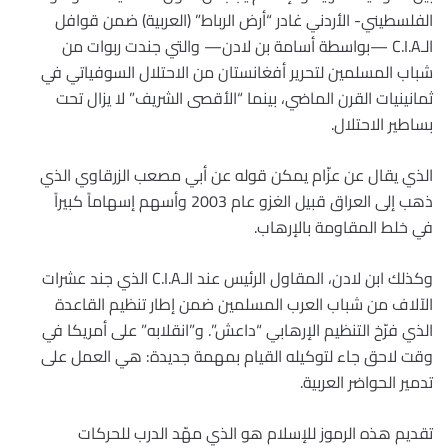
الفلسطيني- الأردني غادر “أرض الرباط” (العربية) ضمن قوافل
الـC.I.A —بواسطة أسامة بن لادن— والتي جندت ربوات من
شباب المسلمين لتحرير أفغانستان من الاحتلال السوفياتي في
ثمانينيات القرن الماضي، بينما “الأقصى الشريف” لا يزال تحت
بساطير الاحتلال.
الذي يقال عن عزّام يمكن قوله عن أبي مصعب الزرقاوي الذي
ذهب إلى العراق قبيل الغزو عام 2003 وأسهم إسهاماً كبيراً
في خلط المقاومة بالإرهاب.
وكذلك ابن لادن، المقاول الرئيس عند الـC.I.A الذي جند عشرات
الآلاف من شباب العرب المسلمين ضمن إطار تنظيم القاعدة
الذي فرّخ التنظيم الإرهابي “داعش”. و”انقلابه” على أمريكا في
وقت لاحق جاء لتوكيله القيام بمهمة جديدة: هي العمل على
تدمير الحواضر العربية.
تقديم هذه الرموز للإسلام هو الذي مهّد الدرب للحركات