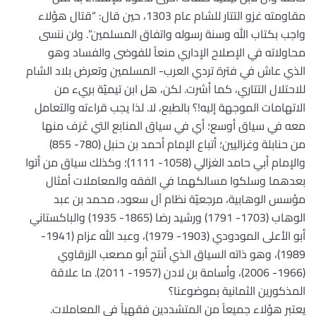
مقاومته غزو التتار للشام عام 1303، حين قال: “قتال هؤلاء
واجب بكتاب الله وسنة رسوله واتفاق المسلمين”. ولن ننسى
محاولاته في الإصلاح الإداري منعاً للفوضى والفساد وهو
الذي عاش في فترة تردي العرب- المسلمين وتعرض بلاد الشام
للاحتلال التتاري، كما أشرت. لكن، هل ابن تيميّة بريء من
الاتهامات الموجهة إليه!؟ بالطبع، لا. لذا يجب قراءته والتعامل
معه في سياق أوسع؛ أي في سياق المنابع التي غَرَف منها
من حنابلة وغزاليين؛ أتباع الإمام أحمد بن حنبل (780- 855)
والإمام أبي حامد الغزالي (1058- 1111)؛ وكذلك سياق من أتوا
بعدهما وسلكوا مسالكهما في الفقه والمعاملات أمثال
مؤسس الوهابية، مرجعيّة نظام آل سعود، محمد بن عبد
الوهاب (1703- 1791) ورشيد رضا (1865- 1935) والباكستاني
أبو الأعلى المودودي (1903- 1979)، وعبد الله عزام (1941-
1989)، وهو ذاته السياق الذي أنتج أبو مصعب الزرقاوي
(1966- 2006)، وأسامة بن لادن (1957- 2011). ما علاقة
المذكورين الثمانية بموضوعنا؟
يعتبر هؤلاء جميعاً من المتشددين فقهياً في المعاملات.