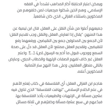
ويمكن اعتبار الحنابلة أكثر المذاهب تشدداً في الفقه
الإسلامي. وهم الذين شكلوا مرجعيات لمن خلفوهم من
المذكورين باستثناء الغزالي، الذي كان شافعياً.
جميعهم أعلوا من شأن النقل على العقل. قال ابن تيمية عن
هذا المنهج: “يقال إذا تعارض العقل والنقل وجب تقديم النقل؛
لأن الجمع بين المدلولين جمع بين النقيضين، ورفعهما رفع
للنقيضين، وتقديم العقل ممتنع؛ لأن العقل قد دلّ على صحة
السمع ووجوب قبول ما أخبر به الرسول (ص)، […]”. واعتبر
العقل غير كاف لفهم الصفات الإلهية والخطاب الديني، وعارض
بالتالي منطق العقليين. وعلى هذا النهج سار الثمانية
المذكورين أعلاه.
هاجم ابن الغزالي العقل: أي الفلاسفة في كتاب يُعتبر الأهم
في علم الكلام الإسلامي “تهافت الفلاسفة” الذي تناول فيه
عشرين مسألة في الإلهيات والطبيعيات يأخذ الفلاسفة بها.
فبدّعهم في سبع عشرة مسألة وكفرّهم في ثلاثة مسائل