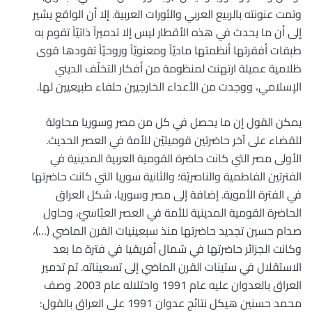
وتمت عنونته بالربيع العربي والثورات العربية. إلا أن الواقع يشير
إلى أن ما يحدث في هذه الأقطار ليس إلا تدميراً ذاتيّاً تقوم به
طبقات أفقرتها أنظمتها ماديّاً ومعنويّاً وروحيّاً تقودها قوى
ظلامية عميلة ارتهنت لمنظومة من أفكار التخلّف الديني
الإسلامي، ووجدت من الأعداء الخارجيين حلفاء طبيعيين لها.
يمكن القول إن ما يحصل في كل من مصر وسوريا محاولة
للقضاء على آخر حاضرتين قوميتيّن للأمة في العصر الحديث.
الأولى مصر التي كانت حاضرة القومية العربية المدينية في
الفترتين الفاطمية والناصريّة؛ والثانية سوريا التي كانت حاضرتها
في الفترة الأموية. إضافة إلى مصر وسوريا، شكل العراق
الحاضرة القومية المدينية للأمة في العصر العبّاسيّ، وحاول
صدام حسين تجديد حاضرتها منذ سبعينيات القرن الماضي (…)،
وكانت الجزائر حاضرتها في شمال أفريقيا في فترة ما بعد
الاستقلال في ستينات القرن الماضي إلى تسعيناته. تم تدمير
العراق بالعدوان عليه عام 1991 واحتلاله عام 2003. وصف
محمد حسنين هيكل نتائج عدوان 1991 على العراق بالقول: