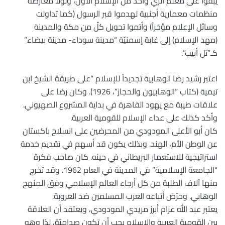
يبقوا على معلم أثري واحد من الإسلام الأول، ولولا معارضة
منظمات معمارية أجنبية لهدموا قبر الرسول (كما تداولت
وسائل الإعلام مؤخراً) وأتموا تحويل كلّ من مكة والمدينة
(مهد الإسلام) إلى غابة إسمنيّة “مدينة سوداء- مدينة بيضاء”
كـ”تل أبيب”.
اعتبر رشيد رضا الوهابية تجديداً للإسلام “على طريقة الشيخ ابن
تيمية (كتاب “الوهابيون والحجاز”، 1926). وكان رضا على
علاقات طيبة مع يهود القاهرة في بداية المشروع الصهيوني.
وأكد كذلك على عداء الإسلام للقومية العربية.
كان أبو الأعلى المودودي من المحرضين على انسلاخ باكستان
عن الوطن الأم، الهند. وبذلك يكون قد أسهم في تقديم خدمة
استراتيجية للاستعمار البريطاني في حينه. كان صاحب فكرة
“الجامعة الإسلامية” في المدينة في العام 1962. وقد تخرج
منها آلاف الطلبة من كل أرجاء العالم الإسلامي وفق المنهج
الوهابي. وحرّض أتباعه العرب المسلمين ضد العروبة.
يعتبر عبد الله عزام أبرز مريدي المودودي، ويعتقد أن العلاقة
بين القومية العربية والإسلام يجب أن تكون صداميّة، لذا وهو