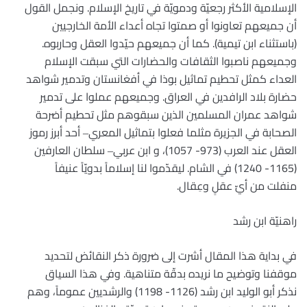
الإسلامية الأكثر رجعيّة ودمويّة في تاريخ الإسلام. ونجمل القول
أن جميعهم تعاونوا أو صمتوا تجاه أعداء الأمة الخارجيين
(باستثناء ابن تيمية). كما أن جميعهم حيّدوا العقل وحاربوه.
وجميعهم ناصبوا الثقافات والحضارات التي سبقت الإسلام
العداء كمثل تحطيم تماثيل بوذا في أفغانستان وتدمير شواهد
حضارة بلاد الرافدين في العراق. وجميعهم عملوا على تدمير
شواهد عمران المسلمين الذين سبقوهم مثل تحطيم أضرحة
الصحابة في الجزيرة مثلما فعلوا بتماثيل المعري‒ أحد أبرز رموز
العقل عند العرب (973- 1057)، و ابن عربي‒ سلطان العارفين
(1165- 1240) في الشام. ليقدّموا لنا إسلاماً بدويّاً عنيفاً
منفلت من أيّ عقلٍ وعِقال.
راهنيّة ابن رشد
في بداية هذا المقال أشرت إلى ضرورة ذكر النقائض لتحديد
موقفنا وتوضيح ما نريده بدقّة متناهية. وفي هذا السياق
نذكر أبو الوليد ابن رشد (1126- 1198) والرشديين عموماً، وهم