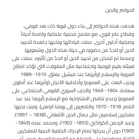
الحواضر والدين
هدفت هذه الحواضر إلى بناء دول قوية ذات بعد قومي،
وقطاع عام قوي، مع ملامح مدينية علمانية واضحة أحياناً
وضبابية أحايين أخرى. عملت قياداتها ونخبها جاهدة لتحييد
الدين أو للحدّ من حضوره في حياة هذه الدول وشعوبها.
وعندما لم تتمكن من تحييد الدين أو الحدّ من تأثيره، عملت على
تعبئته بقيم قومية واجتماعية مثل المقولات التي تؤكد امتزاج
العروبة والإسلام (وأبرزها عند ميشيل عفلق، 1910- 1989
وحزب البعث على العموم) وأخلاقية الأديان (وأبرزها عند أنطون
سعادة، 1904- 1949 والحزب السوري القومي الاجتماعي على
العموم) وعدم تناقض الاشتراكية مع الإسلام (أبرزها عند عبد
الناصر، 1918- 1970 والناصريين إلى يومنا الراهن). وتبنت نخبها
مفكرين إسلاميين مثل جمال الدين الأفغاني (1838 – 1897)،
وعبد الرحمن الكواكبي (1855- 1902)، ومحمد عبده (1849-
1905) دون أن يدركوا تمام الإدراك الخلفية الدينية للمفكرين
الثلاثة وخطورتها على العلاقة مع القومية العربية. ودون أي