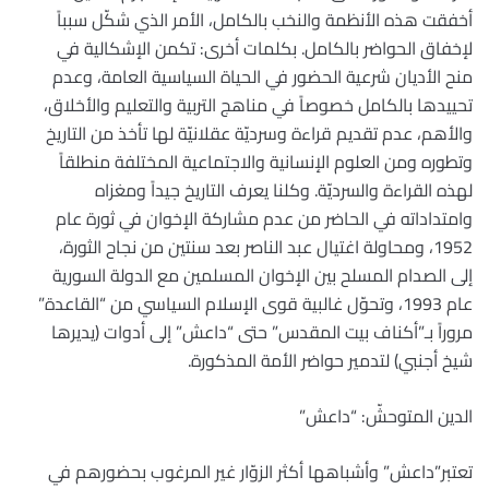
أخفقت هذه الأنظمة والنخب بالكامل، الأمر الذي شكّل سبباً
لإخفاق الحواضر بالكامل. بكلمات أخرى: تكمن الإشكالية في
منح الأديان شرعية الحضور في الحياة السياسية العامة، وعدم
تحييدها بالكامل خصوصاً في مناهج التربية والتعليم والأخلاق،
والأهم، عدم تقديم قراءة وسرديّة عقلانيّة لها تأخذ من التاريخ
وتطوره ومن العلوم الإنسانية والاجتماعية المختلفة منطلقاً
لهذه القراءة والسرديّة. وكلنا يعرف التاريخ جيداً ومغزاه
وامتداداته في الحاضر من عدم مشاركة الإخوان في ثورة عام
1952، ومحاولة اغتيال عبد الناصر بعد سنتين من نجاح الثورة،
إلى الصدام المسلح بين الإخوان المسلمين مع الدولة السورية
عام 1993، وتحوّل غالبية قوى الإسلام السياسي من “القاعدة”
مروراً بـ”أكناف بيت المقدس” حتى “داعش” إلى أدوات (يديرها
شيخ أجنبي) لتدمير حواضر الأمة المذكورة.
الدين المتوحشّ: “داعش”
تعتبر”داعش” وأشباهها أكثر الزوّار غير المرغوب بحضورهم في