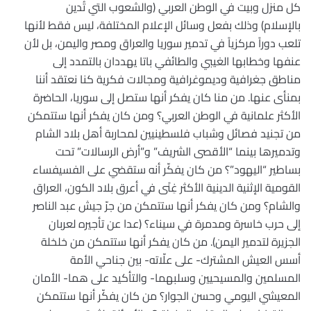
كل منزل وبيت في الوطن العربي (والشعوب التي تُدين
بالإسلام) وذلك بفعل وسائل الإعلام المختلفة، ليس فقط لأنها
تلعب دوراً مركزياً في تدمير سوريا والعراق ومصر واليمن، بل لأن
عنفها وخطابها الغيبي والطائفي باتا يهددان بالتمدد إلى
مناطق جغرافية وديموغرافية ومجالات فكرية كنا نعتقد أننا
بمنأى عنها. من منا كان يفكر أنها ستصل إلى سوريا، الحاضرة
الأكثر علمانية في الوطن العربي؟ ومن كان يفكر أنها ستتمكن
من تجنيد فصائل وشباب فلسطينيين لمحاربة أهل بلاد الشام
وتدميرها بينما “الأقصى الشريف” و”أرض الرسالات” تحت
بساطير “اليهود”؟ من كان يفكّر أنه ستقضي على الفسيفساء
القومية الإثنية الدينية الأكثر غِنًى في أعرق بلاد الكون، العراق
والشام؟ ومن كان يفكر أنها ستتمكن من جرّ جيش عبد الناصر
إلى حرب خاسرة ومدمرة في سيناء؟ (عدا عن تأجيره لعربان
الجزيرة لتدمير اليمن). من كان يفكر أنها ستتمكن من خلخلة
أسس العيش المشترك- على علّاته- بين جناحي الأمة
المسلمين والمسيحيين وسلبهما- والتأكيد على هما- الأمان
المعيشي اليومي وحسن الجوار؟ من كان يفكّر أنها ستتمكن