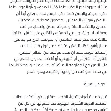
قيمها ومفاهيمها لم تعد هنالك حاجة لذكر الموقف النقيض؛
مثلاً لا ضرورة لذكر الكذب كلما ذكرنا الصدق، و/أو الموت كلما
ذكرنا الحياة، واليمين كلما ذكرنا اليسار. هذا لا يعني أبداً أن
التناقض هو بين النقيضين المحددين فقط؛ حيث يوجد بين
الصدق والكذب، الحياة والموت، اليمين واليسار، مواقف
وصفات لا نهاية لها، في المستوى النظري على الأقل. لذا تبرز
حالات عدة لذكر صفة التناقض أو الموقف الذي يتواجد على
مسار رأسَي خطّ التناقض. مثلاً عندما يقول قائل أنا لست
رأسمالياً يتوجب عليه أن يحدد موقفه من النظام الطبقي
بالقول أنا اشتراكي أو شيوعي؛ أو أنا ضدّ العدوان السعودي
على اليمن مع المقاومة اليمنيّة أيّما كانت قيادتها وهكذا، لما
في هذه المواقف من وضوح وتكليف، وهو الأهم.
الحواضر العربية
قبل خمسة أعوام تقريباً، انفجر الاحتقان الذي أنتجته سلطات
الأنظمة العربية القُطرية النهبوية ضدّ شعوبها في كل من
تونس ومصر وسوريا واليمن، (وبصورة أقلّ حدة في البحرين).