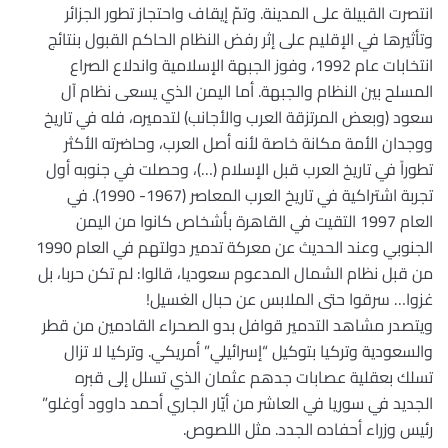
انتصرت القبيلة على المدينة. وتمّ إيقاف واحتجاز تطور الجزائر
وتأثيرها في الإقليم على إثر رفض النظام الحاكم القبول بنتائج
انتخابات عام 1992، وفوز الجبهة الإسلامية واندلاع الصراع
المسلح بين النظام والجبهة. أما اليمن الذي يسعى نظام آل
سعود (وبعض المرتزقة العرب والأجانب) لتدميره، فله في تاريخ
ووجدان الأمة مكانة خاصة لأنه أصل العرب، وحاضرته الأكثر
تطوراً في تاريخ العرب قبل الإسلام (…)، وحصلت في جنوبه أول
تجربة اشتراكية في تاريخ العرب المعاصر (1967- 1990). في
العام 1997 التقيت في القاهرة بأشخاص كانوا من اليمن
الجنوبي وعند الحديث عن معركة تدمير دولتهم في العام 1990
من قبل نظام الشمال المدعوم سعوديا، قالوا: لم تكن حربا، بل
غزوا… سرقوا حتى الملابس عن حبال الغسيل!
ويتصدر مشاهد التدمير قوافل بدو الصحراء القادمين من قطر
والسعودية وتركيا بتوكيل “إسرائيلي” أمريكي. وتركيا لا تزال
تسلك بعقلية عصابات جدهم عثمان الذي تسلل إلى قبره
الجديد في سوريا في العاشر من أيّار الجاري أحمد داوود أوغلو”
رئيس وزراء أحفاده الجدد. مثل اللصوص.