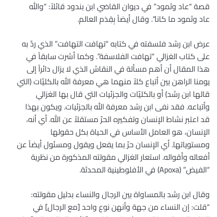
قصة “عاد وثمود” في ديوان القاضي ابن بندود قائلاً: “والله
عاد وثمود ما كانا”. وقال أيضاً بِقِدَم العالم.
عرض ابن رشد فلسفته في كتابه “تهافت التهافت” الذي ردّ به
على كتاب الغزالي “تهافت الفلاسفة”. وكما أشرت سابقاً في
هذا المقال أن أهم مسألة في النقاش الذي لا يزال دائراً إلى
يومنا الراهن بين أتباع كلاً منهما هي معرفة الله بالكليّات (التي
قالها ابن رشد) أو بالكليّات والجزئيات التي قال بها الغزالي
وأتباعه. فقد نفى ابن رشد معرفة الله بالجزئيات. ويكون بهذا
قد اعتبر نشاط الإنسان وتفكيره الحرّ مستقلاً عن الله. أي أنه،
الإنسان، هو العامل الأساس في الحياة بكل حقولها
ومستوياتها. أي الإنسان حرّ بما يفعل ويقول ومسئول أيضاً عن
أفعاله وأقواله. استعار الغزالي مقولته المذكورة من نظرية
“الفيض” (Apoxa) في الأفلوطينية المحدثة.
وقال ابن رشد بالمساواة بين الرجال والنساء بدليل مقولته:
“قلت: إن النساء من جهة وأنهن نوع واحد [مع الرجال] في