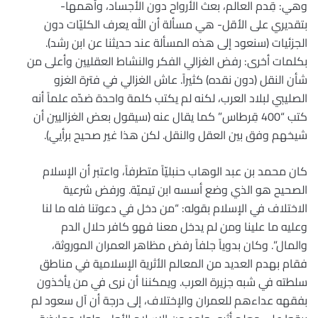
وهي: قِدم العالم، بعث الأرواح دون الأجساد، وأهمها-
بتقديري على الأقل- هي مسألة أن الله يعرف الكليّات دون
الجزئيات (سنعود إلى هذه المسألة عند حديثنا عن ابن رشد).
بكلمات أخرى: رفض الغزالي الفكر والنشاط العقليين وأعلى من
شأن النقل (دون نقده) كثيراً. عاش الغزالي في فترة الغزو
الصليبي لبلاد العرب، لكنه لم يكتب كلمة واحدة ضدّه علماً أنه
كتب “400 قِرطاس” كما يقال عنه (سيقول بعض الغزاليين أن
شيخهم وفق بين العقل والنقل. لكن هذا غير صحيح برأيي).
كان محمد بن عبد الوهاب حنبليّاً متطرفاً، واعتبر أن الإسلام
الصحيح هو الذي وضع أسسه ابن تيميّة. ورفض شرعية
الاختلاف في الإسلام بقوله: “من دخل في دعوتنا فله ما لنا
وعليه ما علينا ومن لم يدخل معنا فهو كافر حلال الدم
والمال”. وكان بدوياً جلفاً رفض مظاهر العمران الموروثة،
فقام بهدم العديد من المعالم الأثرية الإسلامية في مناطق
سلطته في شبه جزيرة العرب. ويمكننا أن نرى في من يأخذون
بفقهه عداءهم للعمران والإختلاف، إلى درجة أن آل سعود لم