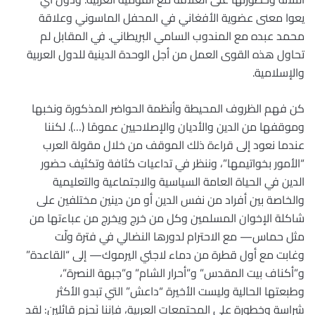
يعوا معنى عضوية الأفغاني في المحفل الماسوني وعلاقة
محمد عبده مع المندوب السامي البريطاني. في المقابل لم
تحاول هذه القوى العمل من أجل الوحدة الدينية للدول العربية
والإسلامية.
كن فهم الظروف المحيطة وأنظمة الحواضر المذكورة ونخبها
وموقفها من الدين والأديان والإصلاحيين عمومًا (…). لكننا
عندما نعود إلى قراءة ذلك الموقف من خلال مقولة العرب
“الأمور بخواتيمها”، وننظر في تداعيات كثافة وتكثيف حضور
الدين في الحياة العامة السياسية والاجتماعية والتعليمية
والخاصة بين أفراد من نفس الدين أو من دينين مختلفين على
شاكلة الإخوان المسلمين وكل من خرج ويخرج من عباءتها من
مثل حماس— مع الاحترام لدورها النضالي في فترة ولّت
وغابت مع أول قطرة من دماء لاجئي اليرموك— إلى “القاعدة”
و”أكناف بيت المقدس” و”أحرار الشام” و”جبهة النصرة”،
وطبعتها الحالية وليست الأخيرة “داعش” التي تبدو الأكثر
شراسة وخطورة على المجتمعات العربية، فإننا نَجزم قائلين: لقد