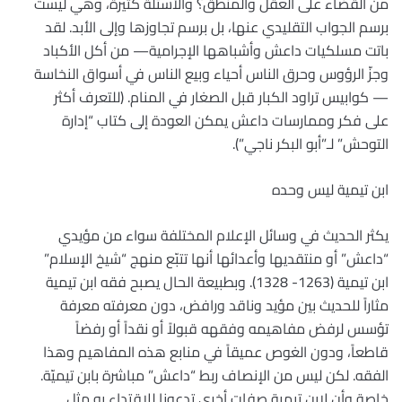
من القضاء على العقل والمنطق؟ والأسئلة كثيرة، وهي ليست
برسم الجواب التقليدي عنها، بل برسم تجاوزها وإلى الأبد. لقد
باتت مسلكيات داعش وأشباهها الإجرامية— من أكل الأكباد
وجزّ الرؤوس وحرق الناس أحياء وبيع الناس في أسواق النخاسة
— كوابيس تراود الكبار قبل الصغار في المنام. (للتعرف أكثر
على فكر وممارسات داعش يمكن العودة إلى كتاب “إدارة
التوحش” لـ”أبو البكر ناجي”).
ابن تيمية ليس وحده
يكثر الحديث في وسائل الإعلام المختلفة سواء من مؤيدي
“داعش” أو منتقديها وأعدائها أنها تتبّع منهج “شيخ الإسلام”
ابن تيمية (1263- 1328). وبطبيعة الحال يصبح فقه ابن تيمية
مثاراً للحديث بين مؤيد وناقد ورافض، دون معرفته معرفة
تؤسس لرفض مفاهيمه وفقهه قبولاً أو نقداً أو رفضاً
قاطعاً، ودون الغوص عميقاً في منابع هذه المفاهيم وهذا
الفقه. لكن ليس من الإنصاف ربط “داعش” مباشرة بابن تيميّة.
خاصة وأن لابن تيمية صفات أخرى تدعونا للإقتداء به مثل