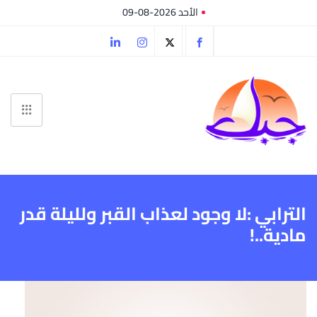
الأحد 2026-08-09
الترابي :لا وجود لعذاب القبر ولليلة قدر
مادية..!