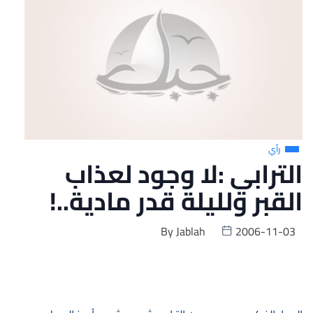
رأي
الترابي :لا وجود لعذاب
القبر ولليلة قدر مادية..!
By
Jablah
2006-11-03