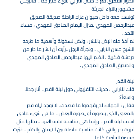
الحوار الفكري مع د. حسن الترابي شيء مثير جداً .. فالرجــل
مشـهور بالآراء الجريئة ..
تونست معه داخل صيوان عزاء الراحلة صديقة الصديق
عبدالرحمن المهدي بمنزل الإمام الصادق المهدي ، مساء
الأحد .
لم آخذ منه الإذن بالنشر ، ولكن لسخونة وأهمية ما طرحه
الشيخ حسن الترابي .. ولجرأة الرجل ..رأيت أن انشر ما دار من
دردشة فكرية ، انضم اليها عبدالرحمن الصادق المهدي
والصديق الصادق المهدي .
ليلة القدر
قلت للترابي : حديثك التلفزيوني حول ليلة القدر .. أثار جدلاً
واسعاً؟.
فقال : الجهلاء لم يفهموا ما قصدت.. لا توجد ليلة قدر
بالمعنى الذي يتصوره أو يصوره البعض .. ما في شيء مادي
اسمه ليلة القدر .. وإنما هي مناسبة تشبه العيد .. مثلها مثل
غزوة بدر والتي كانت مناسبة فاصلة بين الايمان والكفر .. غيّرت
مسيرة البشرية كلها..