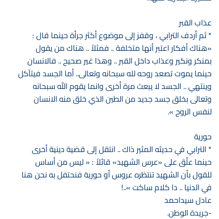
عذاب القبر
* ثم أردف الترابي ، وقفز إلى موضوع أكثر جرأة حينما قال :
«هناك أفكار اعتبر أنها متخلفة .. فمثلاً .. هناك من يقول
بمنكر ونكير وعذاب داخل القبر .. وهذا غير صحيح .. فالانسان
حينما يموت تصعد روحه لله سبحانه وتعالى.. أما الجسد فيتآكل
وينتهي .. الجسد لا يبعث مرة أخرى وانما يقوم الله سبحانه
وتعالى بخلق جسد جديد من الطين الذي خلق منه الانسان
لنفس الروح ».
حورية
* الترابي في حديثه المثير ذاك .. انتقل إلى قضية دينية أخرى
حينما علّق على «عرس الشهيد» قائلاً : « ليس من أساس
للقول بأن الشهيد تنتظره عروس أو حورية فنحتفل به نحن هنا
في الدنيا .. دا كلام ساكت »..!
عادل سيداحمد
-جريدة الوطن.