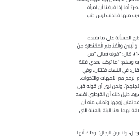
صر؟ أما إذا فرضنا أن امرأة
فشرب منها فالذنب ليس ذنب
طرح المسألة على ما يفيده
َ وَالْقَنَاطِيرِ الْمُقَنْطَرَةِ مِنْ
الذَّهَبِ وَالْفِضَّةِ وَالْخَيْلِ الْمُسَوَّمَةِ وَالْأَنْعَامِ وَالْحَرْثِ ذَلِكَ مَتَاعُ الْحَيَاةِ الدُّنْيَا وَاللَّهُ عِنْدَهُ حُسْنُ الْمَآبِ” (آل عمران 14)، قال: “قوله تعالى “من
ليه وسلم: “ما تركت بعدي فتنة
قال: في النساء فتنتان، وفي
ع الرحم مع الأمهات والأخوات.
لأجلهم”. ونحن نرى أن قوله قبل
ره. دليل ذلك أن القرطبي نفسه
قد تفتن زوجها وتطلب منه أن
لهما هنا البتة بالفتنة التي
ال، ولا يرين الرجال”. وذلك أنها