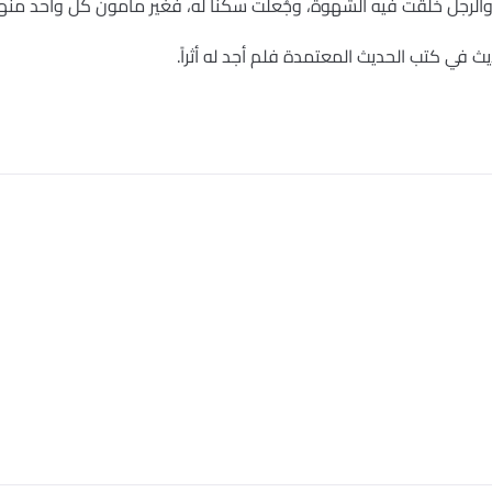
، والرجل خلقت فيه الشهوة، وجُعلت سكناً له، فغير مأمون كل واحد منه
 في كتب الحديث المعتمدة فلم أجد له أثراً.