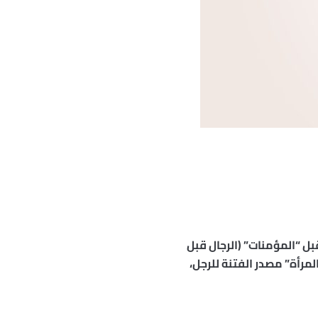
بل “المؤمنات” (الرجال قبل
مرأة” مصدر الفتنة للرجل،