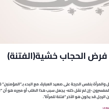
فرض الحجاب خشية(الفتنة)
المرأة بنفس الدرجة على صعيد العبارة، مع البدء بـ”المؤمنين” ق
لمفسرون -إن لم نقل كله- يجعل سبب هذا الطلب أو مبرره هو أن “ال
لرجل قد يكون هو الآخر “فتنة للمرأة”.
وع: