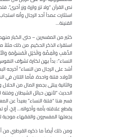
نص القرآن “ولا تزر وازرة وزر أخرى”. فل
استثارت عمداً أحد الرجال وأنه استجا
القنينة…
كثير من المفسرين – حتى الكبار منهم-
استقراء الذكر الحكيم. من ذلك مثلاً ما أورده ال
النساء”: بدأ بهن لكثرة تشوُّف النفو
أشد على الرجال من النساء” أخرجه ال
الأولاد فتنة واحدة. فأما اللتان في ا
والثانية يبتلى بجمع المال من الحلال 
الحديث “لأنهن حبائل الشيطان وفتنة
فسر هنا “فتنة النساء” بعيداً عن الم
يقطع علاقته بأمه وأخواته… إلخ، أو ت
يجعلها المفسرون والفقهاء موجبة لف
ومن ذلك أيضاً ما ذكره القرطبي من أن ا