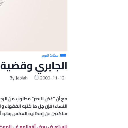
حكاية اليوم
الجابري وقضية 
By
Jablah
2009-11-12
مع أن “غض البصر” مطلوب من الرجل و
النساء) فإن جل ما كتبه الفقهاء وا
ساكتين عن إمكانية العكس وهو أن ا
لنستعرض بعض أقوالهم في الموض