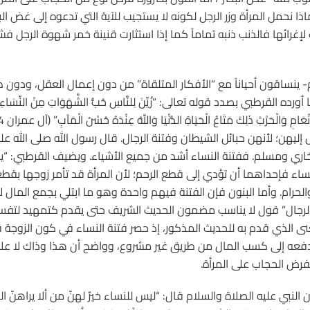
ماذا نحمل المرأة وزر الرجل لكونه لا يستجيب للآية التي تدعوه إلى غض الب
ب لإغرائها فالذنب ذنبه تماماً كما إذا استثارت قنينة خمر شهوة الرجل 
 ينساقون أحياناً مع “الأفكار المتلقاة” من دون إعمال العقل، ودون 
قرطبي بصدد قوله تعالى: “زُيِّنَ لِلنَّاسِ حُبُّ الشَّهَوَاتِ مِنْ النِّسَاءِ وَالْبَنِين
س إليهن؛ لأنهن حبائل الشيطان وفتنة الرجال. قال رسول الله صلى الله ع
بخاري ومسلم. ففتنة النساء أشد من جميع الأشياء. ويضيف القرطبي: “ي
لنساء فإحداهما أن تؤدي إلى قطع الرحم؛ لأن المرأة قد تأمر زوجها بقط
والحرام. وأما البنون فإن الفتنة فيهم واحدة وهو ما ابتلي بجمع المال 
 الرجال” قول لا يناسب مضمون الحديث الشريف حتى يقدم كتمهيد لتفسي
عنى الذي قدم به للحديث المذكور، إذ حصر فتنة النساء في كون الزوجة 
دفعه إلى كسب المال من طريق غير مشروع، وواضح أن هذا وذاك لا علاقة 
رض الحجاب على المرأة.
لنبي عليه الصلاة والسلام قال: “ليس للنساء خيرٌ لهنّ من ألا يراهنّ الرج