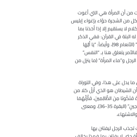
ت من أن المرأة هي التي أغوت
أكل من الشجرة حوّاء بإغواء إبليس
 لا يستقيم إلا إذا أخذنا بما
له البتة في القرآن: ففي الذكر
الحكيم “وَهُوَ الَّذِي أَنشَأَكُمْ مِنْ نَفْسٍ وَاحِدَةٍ فَمُسْتَقَرٌّ (ماء رحم المرأة) وَمُسْتَوْدَعٌ (مني الرجل مستودع فيها)” (الأنعام 98)، وأيضاً: “يَا أَيُّهَا
ُوا رَبَّكُمُ الَّذِي خَلَقَكُمْ مِنْ نَفْسٍ وَاحِدَةٍ وَخَلَقَ مِنْهَا زَوْجَهَا وَبَثَّ مِنْهُمَا رِجَالًا كَثِيرًا وَنِسَاءً” (النساء 1)، فالأمر يتعلق هنا بـ “النفس”
رجل و”ماء المرأة” (ما ينزل من
 يدل على هذا، وفي التوراة
ن الشيطان هو الذي أزلّ كلا من
فَتَكُونَا مِنَ الظَّالِمِينَ، فَأَزَلَّهُمَا
الشَّيْطَانُ عَنْهَا فَأَخْرَجَهُمَا مِمَّا كَانَا فِيهِ وَقُلْنَا اهْبِطُوا بَعْضُكُمْ لِبَعْضٍ عَدُوٌّ وَلَكُمْ فِي الْأَرْضِ مُسْتَقَرٌّ وَمَتَاعٌ إِلَى حِينٍ” (البقرة 35-36)، ومعنى
لاشتهاء.
ت تجذب الرجل ليفتتن بها
ة حتى لا يفتتن بها فهذا يخالف