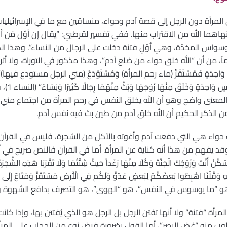
المرأة دون الرجل إلى قصة آدم وحواء، منساقين مع ما في الإسرائيليا
نهاهما الله من الاقتراب منها. ففي تفسير لقرطبي: “يقال إن أوّل مَن 
واس المخدّة، وهي أوّلِ فتنة دخلت على الرجال من النساء”. وهذا الكلام
ً، من أن “الله خلق حواء من ضلع آدم”، وهذا مذكور في التوراة، ولا أثر 
النَّاسُ اتَّق
 والمعنى واضح وهو أن الله يخلق النفس في رحم المرأة من اجتماع مني ال
من الذكر الحكيم أن الله خلق آدم من طين بث فيه نفس آدم.
ء هي التي دفعت آدم وأغوته بالأكل من الشجرة، فليس في القرآن ما
د يفهم من هذا أنه كناية عن المرأة. أما في القرآن فالنص صريح في أ
ْتَ وَزَوْجُكَ الْجَنَّةَ وَكُلَا مِنْهَا رَغَداً حَيْثُ شِئْتُمَا وَلَا تَقْرَبَا هَذِهِ الشَّجَرَةَ 
و “ما يوسوس في النفس”، هو “الهوى”، هو التصرف بدافع الشهوة وا
رأة “فتنة” ولا أنها تفتن الرجل بل الرجل هو الذي يُفتتن بها، وإذا كان
لوب منه “غض البصر”، أما القول بضرورة فرض نوع من الحجاب على المرأ