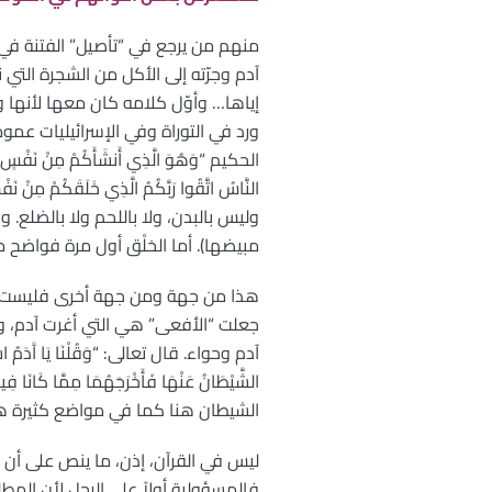
منهم من يرجع في “تأصيل” الفتنة في 
آدم وجرّته إلى الأكل من الشجرة التي 
إياها… وأوّل كلامه كان معها لأنها وس
ورد في التوراة وفي الإسرائيليات عموما
وليس بالبدن، ولا باللحم ولا بالضلع.
مبيضها). أما الخلْق أول مرة فواضح 
هذا من جهة ومن جهة أخرى فليست حوا
جعلت “الأفعى” هي التي أغرت آدم، وق
آدم وحواء. قال تعالى: “وَقُلْنَا يَا آَدَمُ اسْكُنْ أَن
الشيطان هنا كما في مواضع كثيرة ه
ليس في القرآن، إذن، ما ينص على أن الم
فالمسؤولية أولاً على الرجل لأن المط