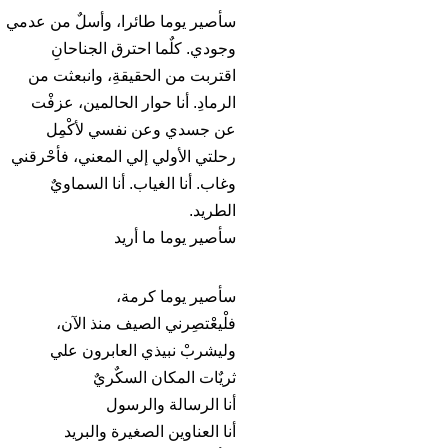
سأصير يوما طائرا، وأسلٌ من عدمي
وجودي. كلٌما احترق الجناحانِ
اقتربت من الحقيقةِ، وانبعثت من
الرمادِ. أنا حوار الحالمين، عزفْت
عن جسدي وعن نفسي لأكْمِل
رحلتي الأولي إلي المعني، فأحْرقني
وغاب. أنا الغياب. أنا السماويٌ
الطريد.
سأصير يوما ما أريد
سأصير يوما كرمة،
فلْيعْتصِرني الصيف منذ الآن،
وليشربْ نبيذي العابرون علي
ثريٌات المكان السكٌريٌ
أنا الرسالة والرسول
أنا العناوين الصغيرة والبريد