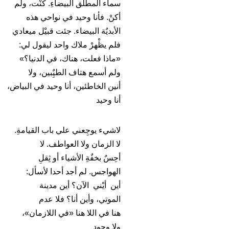
سماء المطْلق البيضاءِ. كنْت، ولم
أكنْ. فأنا وحيد في نواحي هذه
الأبديٌة البيضاء. جئت قبيْل ميعادي
فلم يظْهرْ ملاك واحد ليقول لي:
«ماذا فعلت، هناك، في الدنيا؟»
ولم أسمع هتاف الطيٌِبين، ولا
أنين الخاطئين، أنا وحيد في البياض،
أنا وحيد
لاشيء يوجِعني علي باب القيامةِ.
لا الزمان ولا العواطف. لا
أحِسٌ بخفٌةِ الأشياء أو ثِقلِ
الهواجس. لم أجد أحدا لأسأل:
أين أيْني الآن؟ أين مدينة
الموتي، وأين أنا؟ فلا عدم
هنا في اللا هنا «في اللازمان»،
ولا وجود