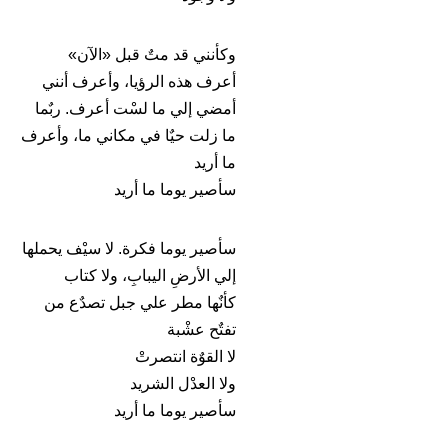
وكأنني قد متٌ قبل «الآن»
أعرف هذه الرؤيا، وأعرف أنني
أمضي إلي ما لسْت أعرف. ربٌما
ما زلت حيٌا في مكاني ما، وأعرف
ما أريد
سأصير يوما ما أريد
سأصير يوما فكرة. لا سيْف يحملها
إلي الأرضِ اليبابِ، ولا كتاب
كأنٌها مطر علي جبل تصدٌع من
تفتٌح عشْبة
لا القوٌة انتصرتْ
ولا العدْل الشريد
سأصير يوما ما أريد