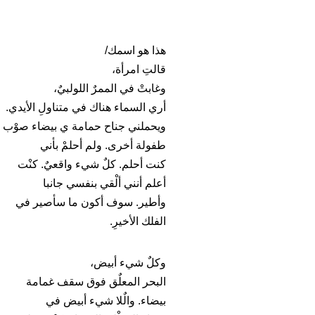
هذا هو اسمك/
قالتِ امرأة،
وغابتْ في الممرٌ اللولبيٌ،
أري السماء هناك في متناولِ الأيدي.
ويحملني جناح حمامة ي بيضاء صوْب
طفولة أخرى. ولم أحلمْ بأني
كنت أحلم. كلٌ شيء واقعيٌ. كنْت
أعلم أنني ألْقي بنفسي جانبا
وأطير. سوف أكون ما سأصير في
الفلك الأخيرِ.
وكلٌ شيء أبيض،
البحر المعلٌق فوق سقف غمامة
بيضاء. والٌلا شيء أبيض في