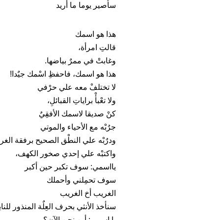
سأصير يوما ما أريد
هذا هو اسمك
قالتِ امرأة،
وغابتْ في ممرٌ بياضها.
هذا هو اسمك، فاحفظِ اسْمك جيٌدا!
لا تختلفْ معه علي حرْفي
ولا تعْبأْ براياتِ القبائلِ،
كنْ صديقا لاسمك الأفقِيٌ
جرٌبْه مع الأحياء والموتي
ودرٌبْه علي النطْق الصحيح برفقة الغرب
واكتبْه علي إحدي صخور الكهف،
يااسمي: سوف تكبر حين أكبر
سوف تحمِلني وأحملك
الغريب أخ الغريب
سنأخذ الأنثي بحرف العِلٌة المنذور للنا
يا اسمي: أين نحن الآن؟