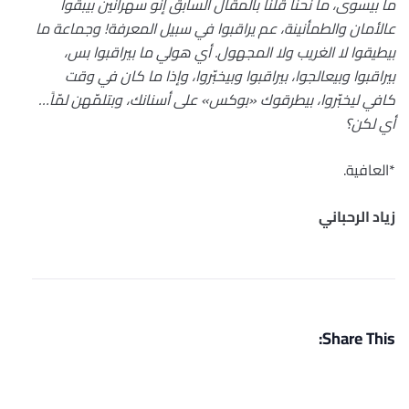
ما بيسوى، ما نحنا قلنا بالمقال السابق إنو سهرانين بيبقوا
عالأمان والطمأنينة، عم يراقبوا في سبيل المعرفة! وجماعة ما
بيطيقوا لا الغريب ولا المجهول. أي هولي ما بيراقبوا بس،
بيراقبوا وبيعالجوا، بيراقبوا وبيخبّروا، وإذا ما كان في وقت
كافي ليخبّروا، بيطرقوك «بوكس» على أسنانك، وبتلمّهن لمّاً…
أي لكن؟
*العافية.
زياد الرحباني
Share This: