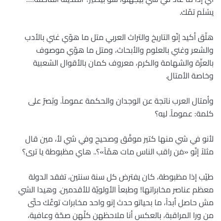
يسْلَم تمّك.
هلّق أكيد إنّو التاريخ والتراث العربي متل ما هوّي غني بالأدب
والشعر وغني بالعلوم والأبحاث، ومتل ما هوّي موصوف
بالعزّة والشهامة والكرم، معروف كمان بالأقوال الشعبية
وخاصة الأمتال.
وأمتال العرب ناتجة عن الوجدان والحكمة عموماً. وبْصرّ على
كلمة: عموماً. ليه؟
لأنو في شي منها كتير موفَّق وصحيح وفي شي لأ، مين قال
مثلاً إنّو «مَن راقب الناس مات همّاً»؟.. هاي مظبوطة يا ترى؟
طيّب إذا مظبوطة، كان يفترض كل سنة سنتين، تفقد الدولة
معظم عناصر مخابراتها! وطبعاً الأولويّة للأقدمين. وهيدا الشي
مش حاصل أبداً، ما بحياتو حدث إنو واحد مخابرات توعَّك حتّى
من ورا المراقبة، بالعكس أنا ملاحظهن كلّهن صحّة وعافية،