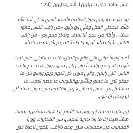
مش بحاجة حتّى تدعيلهن لـ أللّه يعطيهن ايّاها*
.
وبحوار قصير بيني وبين العلاّمة الأستاذ أنسي الحاج، أمَدَّ الله
ظِلّه، صَحّحلي المتل وقلّي إنو برأيو: «مَن راقب الناس ماتوا
همّاً»، وأكتر من هيك أنا بعرف وبذكر منيح إنو: «مَن راقب
الناس، بقّوا دمّاً»، أو راحوا طَمّاً، المهم إنّن نقصوا كمّاً»…
أكيد إنو الأعرابي اللي طلع بهالمتل، قاعد مسترخي كاين تحت
شي نخلة وعم بيراقب أعرابي تاني مدري وين قاعد عم يراقب
الناس، اللي رايحين واللي جايين كل النهار ويهزّ براسو كل ما
عملو شي ما عَجَبو ويتألّم بهالشوبات عا مصير العرب، عا
مستقبل بني عبس قدّيش هوّي «قاتم»، بس بدون ما يتدخّل
أو يعمل أيّا شي.
إي، هيدا ممكن إنو بيوم من الأيام، إذا هيك مقضّيها، يموت
همّاً. هيدا إذا ما راح بضربة شمس! بس المخابرات وين؟
المخابرات غير. المخابرات هيّي وعم بتراقب، بتكون ناطرة شي