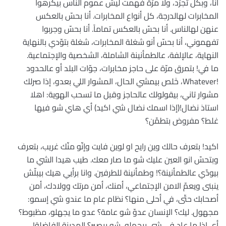
أنا، وبكل تجرّد، ولا مرّة فهمت ليش عموم الناس بيكرهوا
المخابرات لهالدرجة، كل أنواع المخابرات. أنا بحسّ بالعكس
عنهن لهالناس. أنا بحسّ بالعكس تماماً. أنا بحسّ وجربوا
تفهموني، أنا بحسّ أنو شغلة المخابرات، شغلة بتوّدي بالنهاية
النهاية، عالإلفة، عالطمأنينة الشاملة، الشخصية والإجتماعية.
ما في! بتمرق مرّة على حاجز مخابرات، جوّات البلد أو عالحدود
!Whatever، خَلص بيمشي الحال، المشوار اللي بعدو، إذا صرلك
مشوار تاني، بيقولولك عالحاجز وقبل ما تسحب الهوية: اهلا
استاذ نضال!(إذا اسمك نضال شي اكيد) أي هاي شو فيها
غلط؟ مفروض بتطمّن؟
اكيد! بتعرف حالك وين رايح او لوين فايت وإنّو منّك غريب، بتعرف
وبتحسّ انو العين عليك شو ما صار معك. طيب هيدا الشي ما
بيودّي عالطمأنينة؟! وطمأنينة للطرفين. وانا برأيي هيك بيبلّش
ينبنى ويعمّ الامن الإجتماعي، أمنك، أمن مرتك وولادك، أمن
أصحابك حتّى، في أحلى منها؟ نظام عام ما عندو شي إسمو:
مجهول. ليك؟ الإنسان عدوّ شو عامة؟ عدو ما يجهلو، مظبوط؟
أي إذا ما عاد في شي بيجهلو، شو بيصير؟ المدينة الفاضلة!…