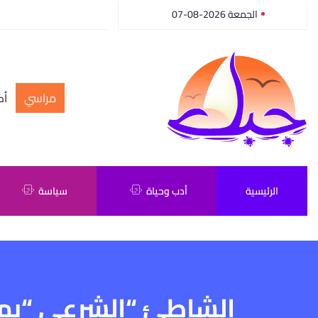
الجمعة 2026-08-07
مراسي
أك
الرئيسية
أدب وحياة
سياسة
الشاطئ “الشرعي “بم