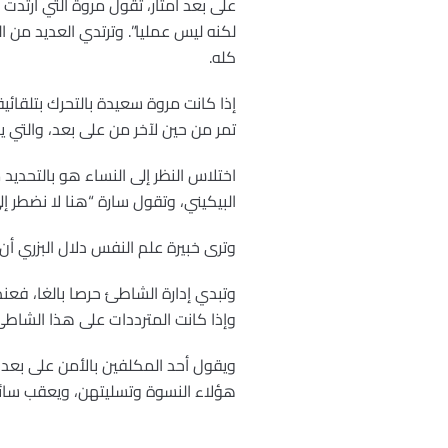
على بعد أمتار، تقول مروة التي ارتدت
لكنه ليس عمليا”. وترتدي العديد من 
كله.
إذا كانت مروة سعيدة بالتحرك بتلقائية
تمر من حين لآخر من على بعد، والتي ي
اختلاس النظر إلى النساء هو بالتحديد 
البيكيني، وتقول سارة “هنا لا نضطر إ
وترى خبيرة علم النفس دلال البزري أن 
وتبدي إدارة الشاطئ حرصا بالغا، فعند
وإذا كانت المترددات على هذا الشاطئ ي
ويقول أحد المكلفين بالأمن على بعد 
هؤلاء النسوة وتسليتهن، ويعقب سائق 