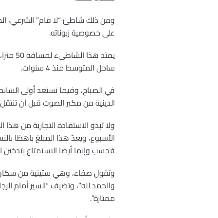
ومن ذلك شاطئ “لا فام” الشرعي، المخص
على خصوصية زبوناته.
يمتد ه
ساحل المتوسط منذ 4 سنوات.
في الصباح، وفيما تستعد أولى السابح
الدينية من مكبر الصوت قبل أن تنتقل ا
الأسبوع، ويعدّ هذا المبلغ باهظا بال
فحسب وإنما أيضا الاستمتاع بتدخين 
وتقول صفاء، وهي ستينية من سكان ال
والحمد لله”، وتضيف “السير أمام الر
ممتازة”.