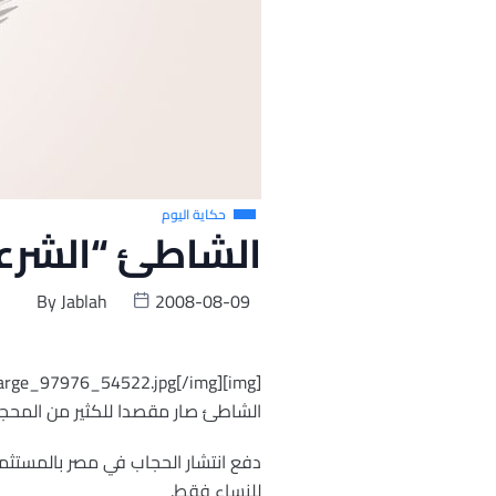
حكاية اليوم
الشاطئ “الشرع
By
Jablah
2008-08-09
[img]http://www.alarabiya.net/files/image/large_97976_54522.jpg[/img]
الشاطئ صار مقصدا للكثير من المحج
دفع انتشار الحجاب في مصر بالمستثمر
للنساء فقط.