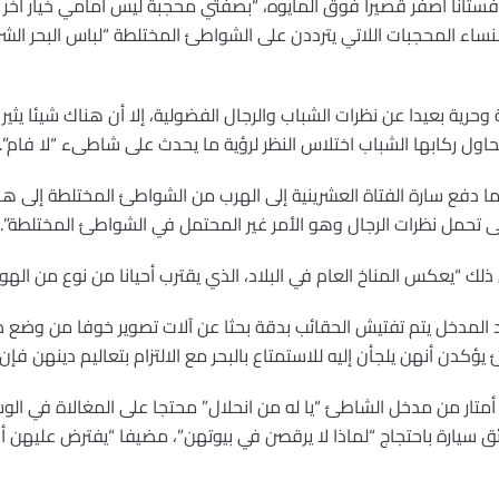
 فستانا أصفر قصيرا فوق المايوه، “بصفتي محجبة ليس أمامي خيار آخر 
النساء المحجبات اللاتي يترددن على الشواطئ المختلطة “لباس البحر ا
 وحرية بعيدا عن نظرات الشباب والرجال الفضولية، إلا أن هناك شيئا يثي
حاول ركابها الشباب اختلاس النظر لرؤية ما يحدث على شاطىء “لا فام”.
ما دفع سارة الفتاة العشرينية إلى الهرب من الشواطئ المختلطة إلى هذا 
لى تحمل نظرات الرجال وهو الأمر غير المحتمل في الشواطئ المختلطة”.
ذلك “يعكس المناخ العام في البلاد، الذي يقترب أحيانا من نوع من الهو
 المدخل يتم تفتيش الحقائب بدقة بحثا عن آلات تصوير خوفا من وضع صور 
ؤكدن أنهن يلجأن إليه للاستمتاع بالبحر مع الالتزام بتعاليم دينهن فإن
أمتار من مدخل الشاطئ “يا له من انحلال” محتجا على المغالاة في الو
سيارة باحتجاج “لماذا لا يرقصن في بيوتهن”، مضيفا “يفترض عليهن أن 