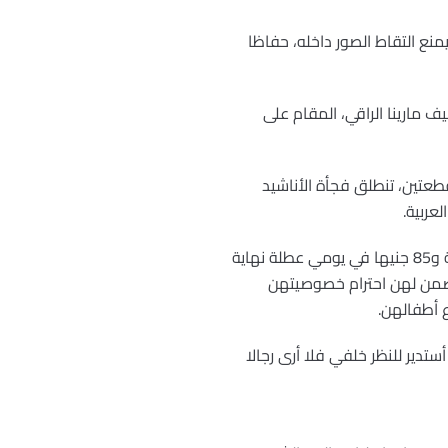
نع التقاط الصور داخله، حفاظا
 في مصيف مارينا الراقي، المقام على
طعتين، تنطلق فجأة الأناشيد
عربية.
ولا تبدو الاستفادة التجارية من هذا الشاطئ قليلة؛ إذ يكلف الراغبات مبلغ 75 جنيها (9 يورو) في الأيام العادية و85 جنيها في يومي عطلة نهاية
ا يضمن لهن احترام خصوصيتهن
 أطفالهن.
دير للنظر خلفي فلا أرى رجالا