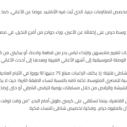
ص للملتزمات دينيا، الذي تُبث فيه الأناشيد عوضا عن الأغاني، كما يم
ذا الشاطىء لمسافة 50 مترا، وسط حرص على إخفائه عن الأعين، وراء حواجز من أفرع النخيل،
ات لتغيير ملابسهن وارتداء لباس بحر من قطعة واحدة، أو بيكيني من ق
لوصلة الموسيقية إلى أشهر الأغاني الغربية وبعدها إلى أحدث الأغاني ال
نسبة للمصري المتوسط، لكنه تافه بالنسبة لنساء الطبقة الثرية؛ حيث ل
الشيشة والرقص من خلال مسابقات يومية للرقص الشرقي أو حتى إرضاع
قاهرة، بينما تستلقي على كرسي طويل أمام البحر، “من وقت لوقت أست
جال بالمايوه حرام.. وفكرة تخصيص شاطئ للنساء فكرة