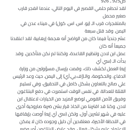
ص925 ـ 926
لقد تحطم حلمي القصير في اليوم التالي، عندما انفجر قارب
صغير محمل
بالمتفجرات قرب الـ (يو. اس. اس. كول) في ميناء عدن في
اليمن. وقد قتل سبعة
عشر جندياً فيما كان من الواضح أنه هجمة إرهابية. لقد اعتقدنا
جميعاً أنه كان
عمل ابن لادن وتنظيم القاعدة، ولكننا لم نكن متأكدين. وقد
بدأت الـ (سي آي
إيه) العمل لكشف ذلك، وقمت بإرسال مسؤولين من وزارة
الدفاع، والحكومة، والـ(إف.بي.آي) إلى اليمن. حيث وعد الرئيس
علي صالح بالتعاون بشكل كامل في التحقيق، وفي تسليم
القتلة للعدالة. في نفس الوقت استمررت في دفع البنتاغون
وفريق الأمن القومي لوضع المزيد من الخيارات لاعتقال ابن
لادن. وكنا قد اقتربنا من اتخاذ قرار بشن ضربة صاروخية أخرى
عليه في شهر تشرين أول، ولكن (سي آي إيه) أوصت بإيقافها
في اللحظة الأخيرة، معتقدين أن دليل وجوده كان لا يمكن
الاعتماد عليه بشكل فعال. وقد عارض البنتاغون أمر وضع