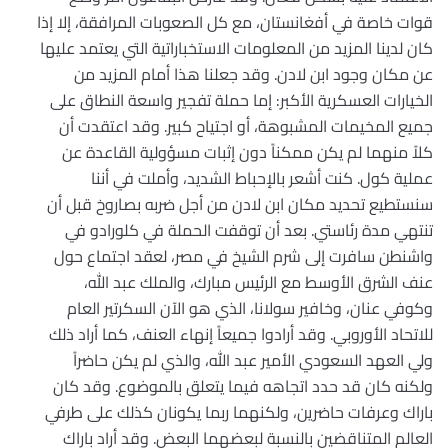
قوات خاصة في أفغانستان، مع كل الصعوبات المرافقة، إلا إذا
كان لدينا المزيد من المعلومات الاستخباراتية التي يعتمد عليها
عن مكان وجود ابن لادن. وقد جعلنا هذا أمام المزيد من
الخيارات العسكرية الأكبر: إما حملة تفجير واسعة النطاق على
جميع المخيمات المشبوهة، أو اجتياح كبير. وقد اعتقدت أن
كلاً منهما لم يكن ممكناً دون إثبات مسؤولية القاعدة عن
عملية كول. كنت أشعر بالإحباط الشديد، وأملت في أننا
سنستطيع تحديد مكان ابن لادن من أجل ضربه بصاروخ قبل أن
تنتهي مدة رئاستي. بعد أن توقفت الحملة في كلورادو في
واشنطن سافرت إلى شرم الشيخ في مصر، لعقد اجتماع حول
عنف الشرق الأوسط مع الرئيس مبارك، والملك عبد الله،
وكوفي عنان، وخافير سولانا، الذي هو الآن السكرتير العام
للاتحاد الأوروبي. وقد أرادوا جميعاً إنهاء العنف، كما أراد ذلك
ولي العهد السعودي الأمير عبد الله، والذي لم يكن حاضراً
ولكنه كان قد حدد اتجاهه فيما يتعلق بالموضوع. وقد كان
باراك وعرفات حاضرين، ولكنهما ربما يكونان كذلك على طرفي
العالم المتناقضين بالنسبة لبعضهما البعض. وقد أراد باراك