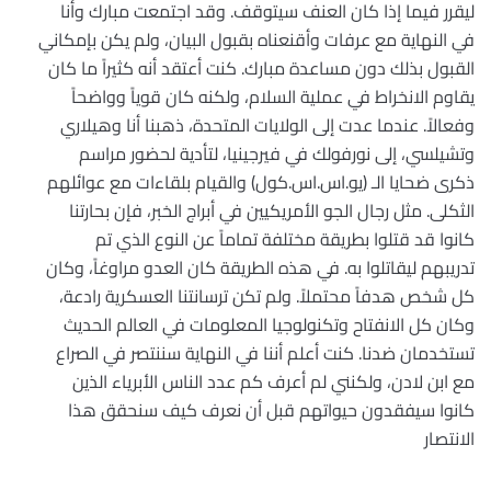
ليقرر فيما إذا كان العنف سيتوقف. وقد اجتمعت مبارك وأنا
في النهاية مع عرفات وأقنعناه بقبول البيان، ولم يكن بإمكاني
القبول بذلك دون مساعدة مبارك. كنت أعتقد أنه كثيراً ما كان
يقاوم الانخراط في عملية السلام، ولكنه كان قوياً وواضحاً
وفعالاً. عندما عدت إلى الولايات المتحدة، ذهبنا أنا وهيلاري
وتشيلسي، إلى نورفولك في فيرجينيا، لتأدية لحضور مراسم
ذكرى ضحايا الـ (يو.اس.اس.كول) والقيام بلقاءات مع عوائلهم
الثكلى. مثل رجال الجو الأمريكيين في أبراج الخبر، فإن بحارتنا
كانوا قد قتلوا بطريقة مختلفة تماماً عن النوع الذي تم
تدريبهم ليقاتلوا به. في هذه الطريقة كان العدو مراوغاً، وكان
كل شخص هدفاً محتملاً. ولم تكن ترسانتنا العسكرية رادعة،
وكان كل الانفتاح وتكنولوجيا المعلومات في العالم الحديث
تستخدمان ضدنا. كنت أعلم أننا في النهاية سننتصر في الصراع
مع ابن لادن، ولكنني لم أعرف كم عدد الناس الأبرياء الذين
كانوا سيفقدون حيواتهم قبل أن نعرف كيف سنحقق هذا
الانتصار