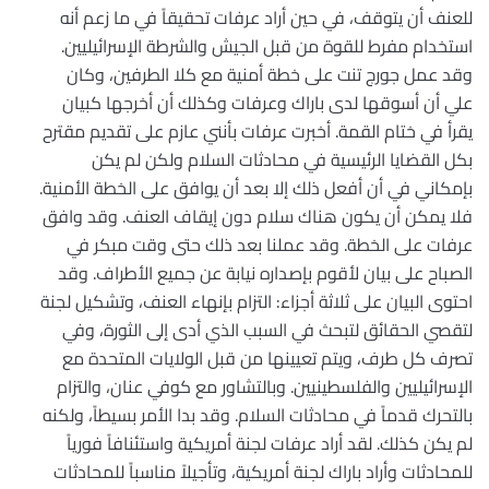
للعنف أن يتوقف، في حين أراد عرفات تحقيقاً في ما زعم أنه
استخدام مفرط للقوة من قبل الجيش والشرطة الإسرائيليين.
وقد عمل جورج تنت على خطة أمنية مع كلا الطرفين، وكان
علي أن أسوقها لدى باراك وعرفات وكذلك أن أخرجها كبيان
يقرأ في ختام القمة. أخبرت عرفات بأنني عازم على تقديم مقترح
بكل القضايا الرئيسية في محادثات السلام ولكن لم يكن
بإمكاني في أن أفعل ذلك إلا بعد أن يوافق على الخطة الأمنية.
فلا يمكن أن يكون هناك سلام دون إيقاف العنف. وقد وافق
عرفات على الخطة. وقد عملنا بعد ذلك حتى وقت مبكر في
الصباح على بيان لأقوم بإصداره نيابة عن جميع الأطراف. وقد
احتوى البيان على ثلاثة أجزاء: التزام بإنهاء العنف، وتشكيل لجنة
لتقصي الحقائق لتبحث في السبب الذي أدى إلى الثورة، وفي
تصرف كل طرف، ويتم تعيينها من قبل الولايات المتحدة مع
الإسرائيليين والفلسطينيين. وبالتشاور مع كوفي عنان، والتزام
بالتحرك قدماً في محادثات السلام. وقد بدا الأمر بسيطاً، ولكنه
لم يكن كذلك. لقد أراد عرفات لجنة أمريكية واستئنافاً فورياً
للمحادثات وأراد باراك لجنة أمريكية، وتأجيلاً مناسباً للمحادثات