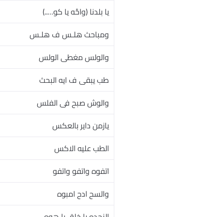
يا بلدنا (واحَّه يا كو…..)
ومباحث هلـس ف هلـس
والولس مغطى الولس
طب يبقى ف ايه البحث
والوش صبح فى الفلس
يازمن داير بالعكس
الطب عليه الاكس
اتفوه واتفو واتفو
والسح ادح امبوه
النجده يا خلق يا هوه