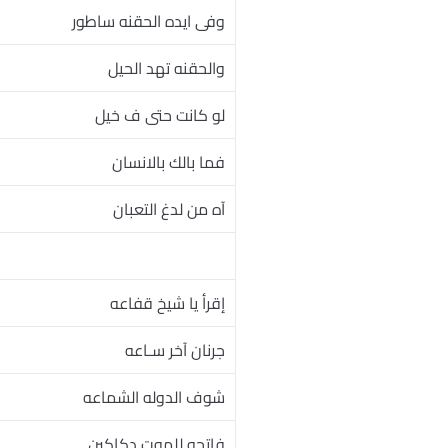
وفى ايده الحقنه ساطور
والحقنه تهد الحيل
لو كانت حتى ف خيل
فما بالك بالانسان
آه من لدغ التعبان
إقرأ يا شيخ قفاعه
جرنان آخر سـاعه
شوف الدوله الشماعه
فاتحه للموت دكاكين