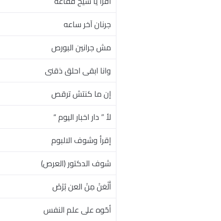
اقرأ يا شيخ قفاعه
جرنان آخر ساعه
مش جرانين البورص
وانا ابقى احلق ذقنى
إن ما كنتش ترقص
لأ ” دار اخبار اليوم “
إقرأ وشوف الالبوم
شوف الدكتور (العرص)
أَلْعَنْ مِنْ العن بُرْصْ
أحّوه على علم النفس