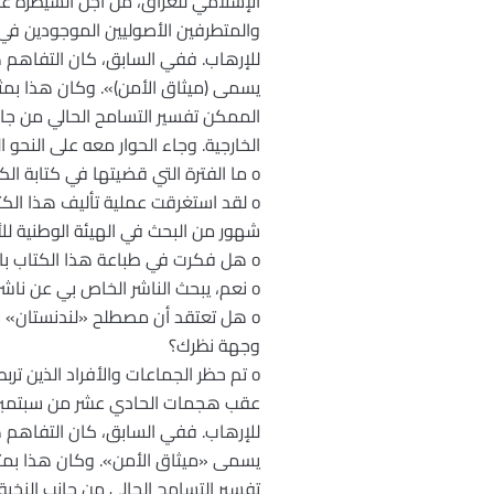
الإسلامي للعراق، من أجل السيطرة ع
والمتطرفين الأصوليين الموجودين في ا
للإرهاب. ففي السابق، كان التفاهم ه
يسمى (ميثاق الأمن)». وكان هذا بمثا
الممكن تفسير التسامح الحالي من جان
الخارجية. وجاء الحوار معه على النحو ال
o ما الفترة التي قضيتها في كتابة الكتاب الأخير لك «العلاقات السرية: تواطؤ بريطانيا مع الإسلام المتشدد»؟
شهور من البحث في الهيئة الوطنية لل
o هل فكرت في طباعة هذا الكتاب باللغة العربية؟
o نعم، يبحث الناشر الخاص بي عن ناشر عربي، لكن هذا الأمر لم ينته بعد.
o هل تعتقد أن مصطلح «لندنستان» لا 
وجهة نظرك؟
o تم حظر الجماعات والأفراد الذين 
للإرهاب. ففي السابق، كان التفاهم ه
يسمى «ميثاق الأمن». وكان هذا بمثاب
تفسير التسامح الحالي من جانب النخبة