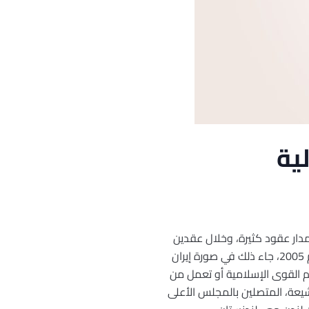
ية
دار عقود كثيرة، وخلال عقدين
من عام 1952 حتى عام 1970، جاء هذا التهديد في صورة القومية العربية التي دعا إليها عبد الناصر؛ ومنذ عام 2005، جاء ذلك في صورة إيران
دم القوى الإسلامية أو تعمل من
شيعة، المتصلين بالمجلس الأعلى