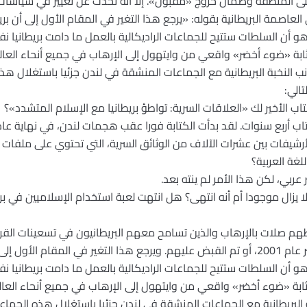
لى المنطقة وضمان خروج «مقبول». إلا أنه تحدث عن تغيير في سياسات
لعاصمة البريطانية بقوله: «يرجع هذا التغير في المقام الأول إلى أن ب
و أن السلطات ستتيح للجماعات الراديكالية بالعمل ما دامت بريطاني
بة «ضوء أخضر» واقعي من وايتهول إلى الإرهاب في جميع أنحاء العالم. 
ب النخبة البريطانية مع الجماعات المنشقة في لندن جزئيا باستغلال ه
تالي:
أرشيفات بين عشرات الآلاف من الوثائق السرية، التي تحتوي على ملفا
يزال موجودا أم أنه انتهى؟ هل انتهت لعبة استخدام الإسلاميين في بريط
تربطهم صلات بالإرهاب والذين تسامح معهم البريطانيون في تسعينات ال
عقب هجمات الحادي عشر من سبتمبر عام 2001، أو تم القبض عليهم. ويرجع هذا التغير في ا
و أن السلطات ستتيح للجماعات الراديكالية بالعمل ما دامت بريطاني
ة «ضوء أخضر» واقعي من وايتهول إلى الإرهاب في جميع أنحاء العالم.
 البريطانية مع الجماعات المنشقة في لندن جزئيا باستغلال هذه الجماع