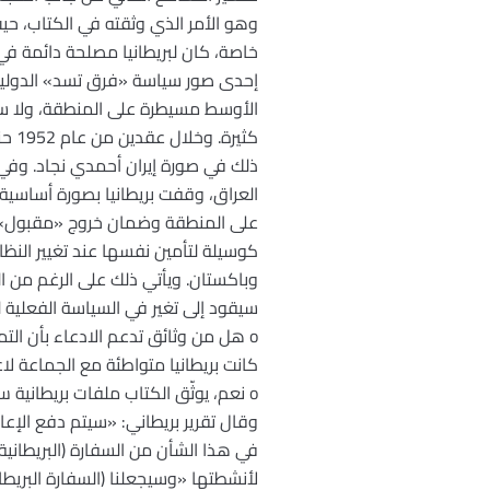
وهو الأمر الذي وثقته في الكتاب، ح
خاصة، كان لبريطانيا مصلحة دائمة 
إحدى صور سياسة «فرق تسد» الدولية 
الأوسط مسيطرة على المنطقة، ولا سيم
ذلك في صورة إيران أحمدي نجاد. وفي س
العراق، وقفت بريطانيا بصورة أساسية
على المنطقة وضمان خروج «مقبول». 
كوسيلة لتأمين نفسها عند تغيير النظا
وباكستان. ويأتي ذلك على الرغم من ال
سيقود إلى تغير في السياسة الفعلية لبري
o هل من وثائق تدعم الادعاء بأن التم
كانت بريطانيا متواطئة مع الجماعة لاغ
وقال تقرير بريطاني: «سيتم دفع الإع
في هذا الشأن من السفارة (البريطاني
لأنشطتها «وسيجعلنا (السفارة البري