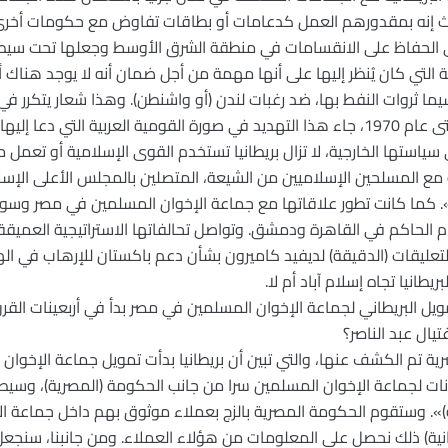
يث إنه بمقدورهم العمل كدعامات أو بطاقات تفاوض مع حكومات أخرى،
في الحفاظ على الانقسامات في منطقة الشرق الأوسط وجعلها تحت سيط
التي كان يُنظر إليها على أنها مهمة من أجل ضمان أنه لا يوجد هناك
ا ثروات النفط بها، ضد رغبات لندن (أو واشنطن). وهذا شعار يتكرر ف
ياستها الخارجية، لا تزال بريطانيا تستخدم القوى الإسلامية أو تعمل 
 مع المسلحين الإسلاميين من الشيعة، المتصلين بالمجلس الأعلى الإس
كما كانت تطور علاقاتها مع جماعة الإخوان المسلمين في مصر وسوري
م الحاكم في القاهرة ودمشق. وتواصل تحالفاتها الاستراتيجية العميقة
تعليقات (الدقيقة) لديفيد كاميرون بشأن دعم باكستان للإرهاب في الهن
طانيا تجاه إسلام آباد أم لا.
ويل البريطاني لجماعة الإخوان المسلمين في مصر بدأ في أربعينات القرن
تيال عبد الناصر؟
انات لجماعة الإخوان المسلمين سرا من جانب الحكومة (المصرية)، وسي
ة)». وستقوم الحكومة المصرية بالزج بعملاء موثوق بهم داخل جماعة الإ
طانية) ذلك نحصل على المعلومات من هؤلاء العملاء. ومن جانبنا، سن