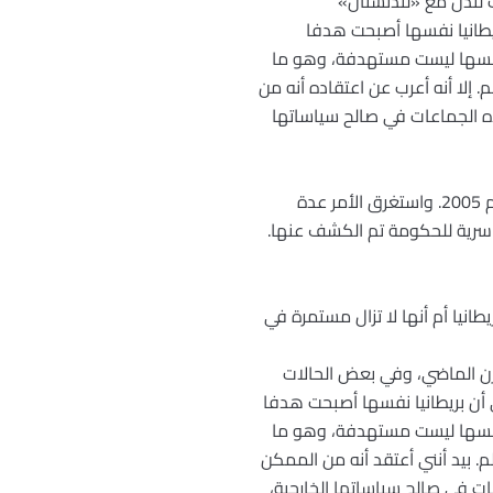
 لندن مع «لندنستان»
ريطانيا نفسها أصبحت هدفا
ا نفسها ليست مستهدفة، وهو ما
إلا أنه أعرب عن اعتقاده أنه من
ذه الجماعات في صالح سياساتها
o لقد استغرقت عملية تأليف هذا الكتاب أربع سنوات. لقد بدأت الكتابة فورا عقب هجمات لندن، في نهاية عام 2005. واستغرق الأمر عدة
ت سرية للحكومة تم الكشف عنها.
انيا أم أنها لا تزال مستمرة في
قرن الماضي، وفي بعض الحالات
لمقام الأول إلى أن بريطانيا نفسها أصبحت هدفا
ا نفسها ليست مستهدفة، وهو ما
 بيد أنني أعتقد أنه من الممكن
ات في صالح سياساتها الخارجية،