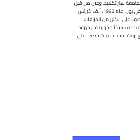
بجامعة ستراثكلايد. وعين من قبل
باحثا زائرا بالمعهد الفرنسي للعلاقات الدولية في باريس وDeutsche Gesellschaft fuer Auswaertige Politik في بون. عام 1998، ألف كيرتس
ضوء على الكثير من الخرافات
المتحدة شريكا محوريا في جهود
 ترتبت عليه تداعيات خطيرة على