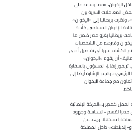
اخل الإخوان، «مما يساعد على
عض المعاملات السرية بين
بعدها مباشرة اختلف مع «الإخوان»، ونظرت بريطانيا إلى «الإخوان»
ادة الإخوان المسلمين كأداة
شأن إجلاء القوات العسكرية البريطانية من البلاد. وفي عام 1956، عندما قامت بريطانيا بغزو مصر ضمن ما
ة الإخوان وغيرهم من الشخصيات
ي تم الكشف عنها أي تفاصيل أخرى
الية» أن يقوم «الإخوان»
لجديدة بعد الإطاحة بعد الناصر على أيدي البريطانيين. وفي شهر مارس (آذار) عام 1957، كتب تريفور إيفانز، المسؤول بالسفارة
لرئيسي». وتجدر الإشارة أيضا إلى
رية عامي 1956 و1957 كانت تنطوي أيضا على تعاون مع جماعة الإخوان
اكم.
لعمل كمدير بـ«الحركة الإنمائية
ل مديرا لقسم «السياسة وجهود
ستشارا مستقلا. ويعد من
 و«إندبندنت» داخل المملكة