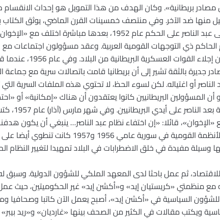
 مصادر بريطانية». وكان الهدف من هذا التمويل هو إحداث الانقسام د
 منها ضد الآخر. وفي منتصف خمسينات القرن الماضي، يوثق الكتاب ب
البريطانيين و«الإخوان». وبعدما استولى عبد الناصر على الحكم عام 1952، 
 الحاكم ذي التوجهات القومية العربية. وعقد مسؤولون اجتماعات مع ق
ضد النظام الحاكم في مفاوضات ب
ادر جديرة بالثقة تشير إلى أن بريطانيا قامت باتصالات سرية مع جماع
الناصر أو اغتياله. لكن لسوء الحظ، لا تحتوي هذه الملفات السرية الت
أن المسؤولين البريطانيين كانوا يعتقدون أن هناك «إمكانية» أو «احتم
بتشكيل الحكومة ا
 «الإخوان»، قائلا: «إن اختفاء نظام عبد الناصر… ينبغي أن يكون هدفنا ا
أن الخطط البريطانية السرية للإطاحة بالأنظمة القومية في سو
نها وسيلة مفيدة في خلق الاضطرابات في البلاد تمهيدا لتغيير النظام الح
لاقتصاد، ثم عمل باحثا لدى المعهد الملكي للشؤون الدولية. وسبق له ا
ه مع منظمتي «كريستيان إيد» و«أكشن إيد» غير الحكوميتين، حيث عم
للشؤون السياسية في «أكشن إيد»، أصبح يعمل الآن كاتبا وصحافيا وم
اسية ويكتب مقالات في الكثير من الصحف بينها «غارديان» و«ريد بيبر»