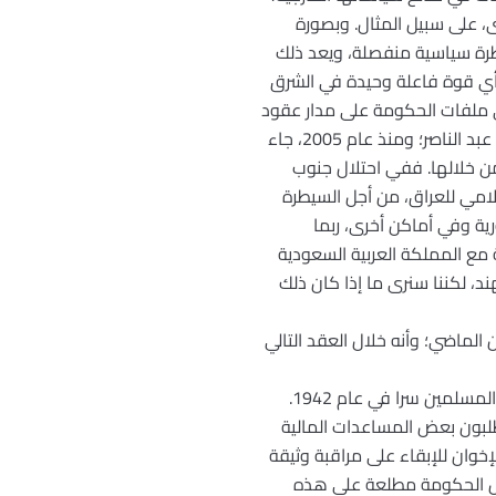
 على سبيل المثال. وبصورة
رة سياسية منفصلة، ويعد ذلك
 أي قوة فاعلة وحيدة في الشرق
ي ملفات الحكومة على مدار عقود
كثيرة. وخلال عقدين من عام 1952 حتى عام 1970، جاء هذا التهديد في صورة القومية العربية التي دعا إليها عبد الناصر؛ ومنذ عام 2005، جاء
من خلالها. ففي احتلال جنوب
لامي للعراق، من أجل السيطرة
ة وفي أماكن أخرى، ربما
 مع المملكة العربية السعودية
د، لكننا سنرى ما إذا كان ذلك
 الماضي؛ وأنه خلال العقد التالي
o نعم، يوثّق الكتاب ملفات بريطانية سرية تم الكشف عنها، والتي تبين أن بريطانيا بدأت تمويل جماعة الإخوان المسلمين سرا في عام 1942.
طلبون بعض المساعدات المالية
خوان للإبقاء على مراقبة وثيقة
جعل الحكومة مطلعة على هذه