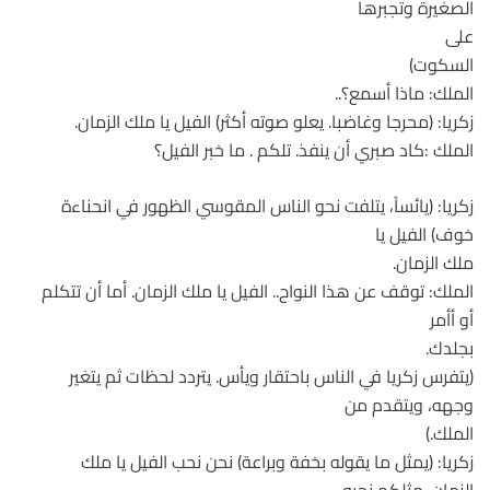
الصغيرة وتجبرها
على
السكوت)
الملك: ماذا أسمع؟..
زكريا: (محرجا وغاضبا. يعلو صوته أكثر) الفيل يا ملك الزمان.
الملك :كاد صبري أن ينفذ. تلكم . ما خبر الفيل؟
زكريا: (يائساً، يتلفت نحو الناس المقوسي الظهور في انحناءة
خوف) الفيل يا
ملك الزمان.
الملك: توقف عن هذا النواح.. الفيل يا ملك الزمان. أما أن تتكلم
أو أأمر
بجلدك.
(يتفرس زكريا في الناس باحتقار ويأس. يتردد لحظات ثم يتغير
وجهه، ويتقدم من
الملك.)
زكريا: (يمثل ما يقوله بخفة وبراعة) نحن نحب الفيل يا ملك