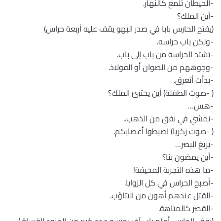
-الحيطان تلمع كالنهار.
-أين الملك؟
(يفتح الحارس بابا في صدر البهو يقف عليه أربعة حراس)
-ولكن باب حراسه.
-تشتد الحراسة من باب إلى باب.
-وجوههم من الصوان أو الفولاذ.
-بدأت أتعرق.
( -صوت الطفلة) أين يختبئ الملك؟
-هس…
-نمشي في نفق من الذهب..
( -صوت زكريا) اضبطوا أعصابكم.
-يزيغ البصر…
-أين يمضون بنا؟
-ما هذه التجربة المخيفة!
-أصبح الحراس في كل الزوايا.
-القتل عندهم أهون من التثاؤب.
-القصر كالمتاهة.