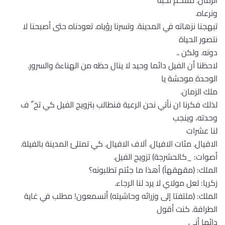
الزمان. مثلكم نحبه
ونرعاه.
تبهجنا نزهاته في المدينة. وتسرنا رؤياه. تعودناه حتى أصبحنا لا
نتصور الحياة
دونه. ولكن ..
لاحظنا أن الفيل دائما وحيد لا ينال حظه من الهناءة والسرور.
الوحدة موحشة يا
ملك الزمان.
لذلك فكرنا ان نأتي نحن الرعية فنطالب بتزويج الفيل كي تخ ّ ف
وحدته، وينجب
لنا عشرات
الافيال. مئات الافيال. آلاف الافيال. كي تمتلئ المدينة بالفيلة.
أصوات: _كالحشرجة) تزويج الفيل.
الملك: (مقهقهاً) أهذا ما جئتم تطلبونه؟
زكريا: لعل مولاي لا يرد لنا الرجاء.
الملك: (ملتفتا إلى وزرائه وحاشيته) أتسمعون! مطلب في غاية
الطرافة. كنت أقول
دائما أني