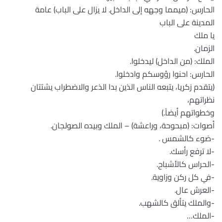
الحارس: (ميمما وجهه إلى الداخل. لا يزال على الباب) عامة
المدينة على الباب
يا ملك
الزمان.
الملك: (من الداخل) ليدخلوا.
الحارس: احنوا رؤوسكم وادخلوا.
(يتقدم زكريا، يتبعه الناس الذين بدا الذعر والاضطراب يشتتان
نظراتهم،
وخطواتهم أيضاً.)
أصوات: (مبحوحة، وراعشة) – الملك وبيده الصولجان.
-ضوء كالشمس .
-لا ترفع رأسك.
-الحراس كالأشباح.
-في كل ركن وزاوية.
-العرش عال.
-والملك يتألق كالشهب.
-الملك…