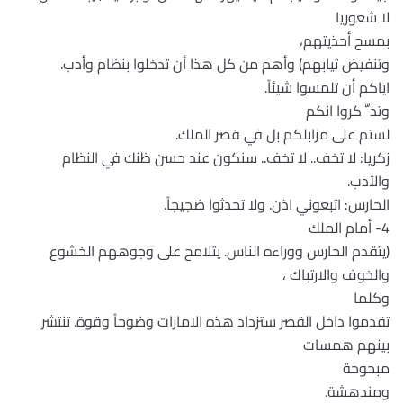
لا شعوريا
بمسح أحذيتهم،
وتنفيض ثيابهم) وأهم من كل هذا أن تدخلوا بنظام وأدب.
اياكم أن تلمسوا شيئاً.
وتذ ّ كروا انكم
لستم على مزابلكم بل في قصر الملك.
زكريا: لا تخف.. لا تخف.. سنكون عند حسن ظنك في النظام
والأدب.
الحارس: اتبعوني اذن. ولا تحدثوا ضجيجاً.
4- أمام الملك
(يتقدم الحارس ووراءه الناس. يتلامح على وجوههم الخشوع
والخوف والارتباك ،
وكلما
تقدموا داخل القصر ستزداد هذه الامارات وضوحاً وقوة. تنتشر
بينهم همسات
مبحوحة
ومندهشة.