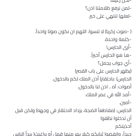
-نحن رعيته.
-لمن نرفع ظلامتنا اذن؟
-لعلها تنتهي على خير.
( -صوت زكريا) لا تنسوا. اللهم ان نكون صوتا واحداً.
-كلمة واحدة.
-أرى الحارس!
-ها هو الحارس أخيراً.
-أي جواب يجمل؟
(يظهر الحارس على باب القصر)
الحارس) :باحتقار) أذن الملك لكم بالدخول.
أصوات: آه .. اذن لنا بالدخول.
-أمد الله في عمر الملك.
-آمين.
الحارس: (مقاطعاً الضجة، يزداد الاحتقار في وجهه) ولكن قبل
أن تدخلوا نظفوا
أحذيتكم
جيداً، وانفضوا ثيابكم كيلا يهر منها قمل أو براغيث( يبدأ الناس