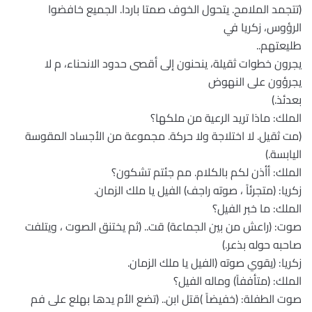
(تتجمد الملامح. يتحول الخوف صمتا باردا. الجميع خافضوا
الرؤوس، زكريا في
طليعتهم..
يجرون خطوات ثقيلة، ينحنون إلى أقصى حدود الانحناء، م لا
يجرؤون على النهوض
بعدئذ.)
الملك: ماذا تريد الرعية من ملكها؟
(مت ثقيل. لا اختلاجة ولا حركة. مجموعة من الأجساد المقوسة
اليابسة.)
الملك: أأذن لكم بالكلام. مم جئتم تشكون؟
زكريا: (متجرئاً ، صوته راجف) الفيل يا ملك الزمان.
الملك: ما خبر الفيل؟
صوت: (راعش من بين الجماعة) قت.. (ثم يختنق الصوت ، ويتلفت
صاحبه حوله بذعر.)
زكريا: (يقوي صوته (الفيل يا ملك الزمان.
الملك: (متأففاً) وماله الفيل؟
صوت الطفلة: (خفيضاً )قتل ابن.. (تضع الأم يدها بهلع على فم