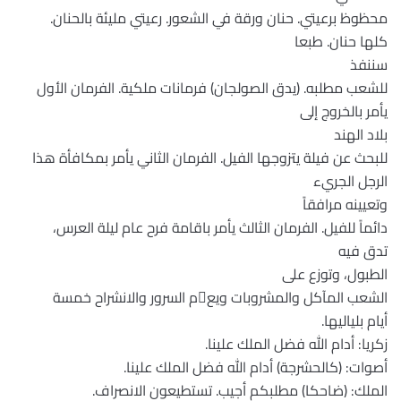
محظوظ برعيتي. حنان ورقة في الشعور. رعيتي مليئة بالحنان.
كلها حنان. طبعا
سننفذ
للشعب مطلبه. (يدق الصولجان) فرمانات ملكية. الفرمان الأول
يأمر بالخروج إلى
بلاد الهند
للبحث عن فيلة يتزوجها الفيل. الفرمان الثاني يأمر بمكافأة هذا
الرجل الجريء
وتعيينه مرافقاً
دائماً للفيل. الفرمان الثالث يأمر باقامة فرح عام ليلة العرس،
تدق فيه
الطبول، وتوزع على
الشعب المآكل والمشروبات ويعم السرور والانشراح خمسة
أيام بلياليها.
زكريا: أدام الله فضل الملك علينا.
أصوات: (كالحشرجة) أدام الله فضل الملك علينا.
الملك: (ضاحكا) مطلبكم أجيب. تستطيعون الانصراف.