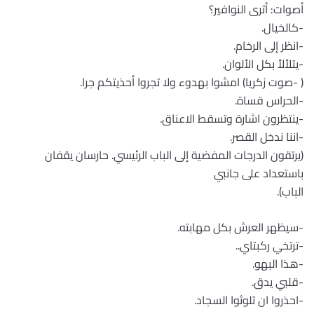
أصوات: أترى النوافير؟
-كالخيال.
-انظر إلى الرخام.
-يتلألأ بكل الألوان.
( -صوت زكريا) امشوا بهدوء ولا تجروا أحذيتكم جرا.
-الحراس قساة.
-ينتظرون اشارة وتسقط الاعناق.
-اننا ندخل القصر.
(يرتقون الدرجات المفضية إلى الباب الرئيسي. حارسان يقفان
باستعداد على جانبي
الباب).
-سيظهر العرش بكل مهابته.
-ترتخي ركبتاي..
-هذا البهو.
-قلبي يدق.
-احذروا ان تلوثوا السجاد.