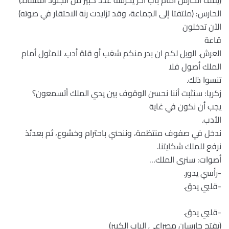
(يقف الحارس أمام باب آخر يحرسه عدد كبير من الجنود القساة.)
الحارس: (ملتفتا إلى الجماعة، وقد تزايدت رنة الاحتقار في صوته)
الآن تدخلون
قاعة
العرش. الويل لكم ان بدر منكم شغب أو قلة أدب. للمثول أمام
الملك أصول فلا
تنسوا ذلك.
زكريا: سنثبت أننا نحسن الوقوف بين يدي الملك أتسمعون؟
يجب أن نكون في غاية
الأدب.
ندخل في صفوف منتظمة، وننحني باحترام وخشوع، ثم بعدئذ
نرفع للملك شكايتنا.
أصوات: سنرى الملك…
-رأسي يدور.
-قلبي يدق.
-قلبي يدق.
(يفتح حارسان مصراعي الباب الكبير)