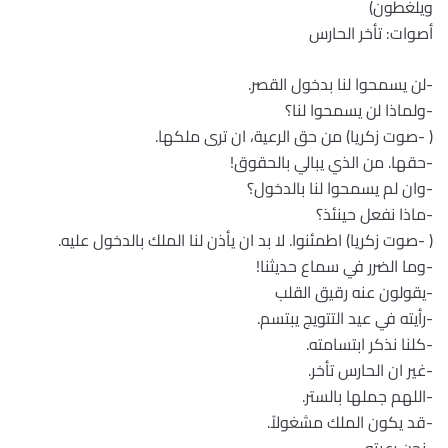
ويلغطون)
أصوات: تأخر الحارس
-لن يسمحوا لنا بدخول القصر.
-ولماذا لن يسمحوا لنا؟
( -صوت زكريا) من حق الرعية، ان ترى ملكها.
-حقها. من الذي يبالي بالحقوق!
-وان لم يسمحوا لنا بالدخول؟
-ماذا نفعل حينئذ؟
( -صوت زكريا) اطمئنوا. لا بد ان يأذن لنا الملك بالدخول عليه.
-وما الضرر في سماع حديثنا!
-يقولون عنه رقيق القلب
-رأيته في عيد التتويج يبتسم.
-كلنا نذكر ابتسامته.
-غير ان الحارس تأخر.
-اللهم جملها بالستر.
-قد يكون الملك مشغولاً.