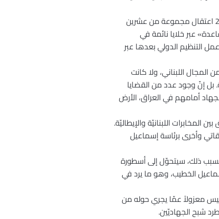
تكتشف السلطات الأمنيّة اللبنانيّة خليّةً لـ«القاعدة» في لبنان، وتعلن في بداية شهر تشرين الأوّل من عام 2003 اعتقال مجموعة من عشرين
اعدة» عبر خلايا نائمة في
عمل التنظيم الدولي بعدها عبر
 المجال اللبناني، ولا كانت
. بل إنّ وجود عدد من القضايا
الجهاد أمامهم في العراق، الأرض
سيق بين المخابرات اللبنانيّة والإيطاليّة.
ميقاتي وأخرى برئاسة إسماعيل
بسبب ذلك، سيتحوّل إلى أسطورة
سماعيل الخطيب، وهو ما يرد في
يس معزولاً عمّا يجري حوله من
رد شبح الجهاديّين.