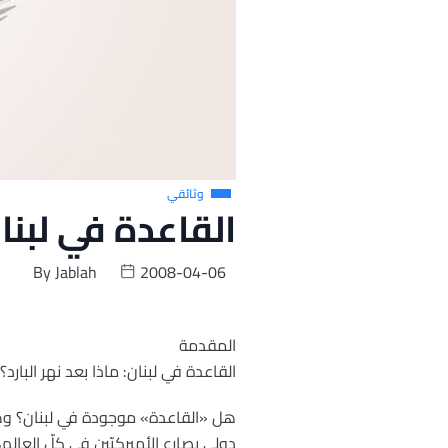
وثائقي
القاعدة في لبنان (1
By
Jablah
2008-04-06
المقدمة
القاعدة في لبنان: ماذا بعد نهر البارد؟
هل «القاعدة» موجودة في لبنان؟ وهل 
دولي يصارع الأميركيّين في كلّ الع