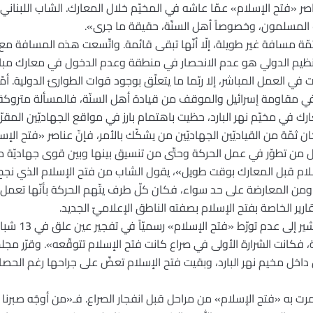
اصر «فتح الإسلام» عمّا عاشه في المخيّم خلال المعارك. الشاب اللبن
 المسلمون، وخصوصاً أهل السنّة، حقيقة ما جرى».
ة مسافة غير طويلة، إلّا أنّها تبقى قائمة. واتّسعت هذه المسافة مع بد
ظيم الدولي هو عدم الانحصار في منطقة وعدم الدخول في معارك مباشر
 العمل المباشر، إلا ربّما ما يتعلّق بوجود قوات الطوارئ الدولية. أمّا
في مقاومة إسرائيل والموقف من قيادة أهل السنّة، فالمسألة متروكة ل
عارك في مخيّم نهر البارد، حظيت باهتمام بارز في مواقع الجهاديّين المق
ن ثمّة من القياديّين الجهاديّين من يشكّك بالأمر، فإنّ عناصر «فتح ال
 من تطوّر في عمل الحركة وحتّى من تنسيق بينها وبين قوى جهاديّة مح
إسلام قبل المعارك بوقت طويل»، يقول الشاب من فتح الإسلام الذي نجح 
من المعارضة على حد سواء، فكان كلّ طرف يتّهم الحركة بأنّها تعمل ل
ير الخاصة بفتح الإسلام بصفته الناطق الإعلاميّ الجديد.
كة، فكانت الشرارة الأولى في صراع كانت فتح الإسلام تتوقّعه». وقرّر م
داخل مخيم نهر البارد، وبقيت فتح الإسلام تعضّ على جراحها رغم الحصار
 به «فتح الإسلام» من مراحل قبل انفجار الصراع. فـ«من أوجُه صبرنا ع