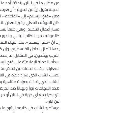
من مكان ما في لبنان، يتحدّث أحد عن
الحركة يقول إنّ من المهمّ «أن يعرف
ومن «فتح الإسلام» إلى «القاعدة»، ثمّ
كان الموقف الفعلي وغير المعلن للتن
مسار أعمال التنظيم، وهي طبعاً ليست في
كالموقف من النظام اللبناني والدور 
إلا أنّ «فتح الإسلام»، بعد انتهاء الم
يدها لتطال الداخل الفلسطيني. وإن كا
القريب يؤكّدون، في المقابل، ما يحصل
«بدأت الحملة الإعلاميّة على فتح ال
المعارك: «كانت الحملة من الحكومة و
بحسب الشاب الذي سيرد ذكره في التقار
هذه الاتهامات زوراً وبهتاناً ضد الحر
لأيّ صراع مع أي جهة في لبنان أو من 
من أيّار».
ويستطرد الشاب في كلامه ليشرح ما مرت