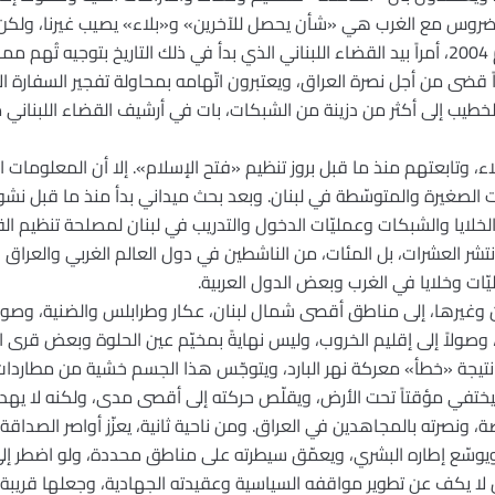
 الضروس مع الغرب هي «شأن يحصل للآخرين» و«بلاء» يصيب غيرنا، ولكن
إثبات وجود «القاعدة» أصبح، منذ عام 2004، أمراً بيد القضاء اللبناني الذي بدأ في ذلك التاري
اً قضى من أجل نصرة العراق، ويعتبرون اتّهامه بمحاولة تفجير السفارة ا
طيب إلى أكثر من دزينة من الشبكات، بات في أرشيف القضاء اللبنان
اء، وتابعتهم منذ ما قبل بروز تنظيم «فتح الإسلام». إلا أن المعلومات 
 الصغيرة والمتوسّطة في لبنان. وبعد بحث ميداني بدأ منذ ما قبل نشو
لايا والشبكات وعمليّات الدخول والتدريب في لبنان لمصلحة تنظيم ال
 انتشر العشرات، بل المئات، من الناشطين في دول العالم الغربي والعراق
ّات وخلايا في الغرب وبعض الدول العربية.
 وغيرها، إلى مناطق أقصى شمال لبنان، عكار وطرابلس والضنية، وصولاً 
 وصولاً إلى إقليم الخروب، وليس نهايةً بمخيّم عين الحلوة وبعض قرى
 نتيجة «خطأ» معركة نهر البارد، ويتوجّس هذا الجسم خشية من مطاردات
يختفي مؤقتاً تحت الأرض، ويقلّص حركته إلى أقصى مدى، ولكنه لا يهدأ.
ونصرته بالمجاهدين في العراق. ومن ناحية ثانية، يعزّز أواصر الصداقة 
وسّع إطاره البشري، ويعمّق سيطرته على مناطق محددة، ولو اضطر إ
 لا يكف عن تطوير مواقفه السياسية وعقيدته الجهادية، وجعلها قريب