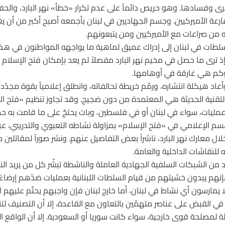
رى وفسادها. وهو حريص دائماً على عدم تكرار «خطأ» نهر البارد، والح
قارعة الأميركيين. وجسم الجهاديين في لبنان بأجمعه أصبح أكبر من أ
لسلطات في لبنان إلى إدراك عميق لماهية ما يواجهه المواطنون في هذه 
ترى ما حصل في مخيم نهر البارد مفصلاً لم يعد بإمكان فتح الإسلام ا
 وكم هي غارقة في أوهامها.
اد هيكلة انتشاره، ورمّم خريطة تحالفاته، وانطلق إعلامياً بقوة مجدّداً،
 التقنية الحديثة هي المعتمدة من دون ضجيج. وقد تجاوز تنظيم «فتح 
يذ عمليات، سواء في لبنان أو في فلسطين، وبات يحتجّ على ما قامت به ح
سم الإعلامي في «فتح الإسلام» بمزاولة نشاطه التعبوي والتدريبي، ع
مقتل 98 من عناصره خلال معارك نهر البارد، ناشراً بعض التفاصيل عنهم. ونشر صوراً لمق
 للنقاشات الداخلية والعامة.
د من الشبكات السلفية الجهادية العاملة والناشطة تبشّر كل من يريد ال
نهم يبدون خشيتهم من قيام السلطات اللبنانية بعمليات ضدّهم إرضاءً 
ا يمارسون أي نشاط في لبنان، أما خارج لبنان فإن واجبهم يحتّم عليهم ا
اً في القبض على عناصر متهمّين بالتعاون مع القاعدة، إلا أن التصنيف ل
لة لمصلحة قوى خارجية، سواء كانت سوريا أو السعودية. إلا أن الواقع 