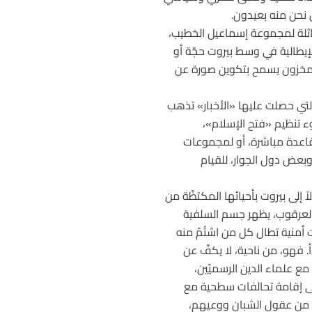
 نحن منه بعيدون.
خ بتوجيه تُهم مماثلة لمجموعة إسماعيل الخطيب،
لإيطالية في وسط بيروت حجّة أو
ي مخزون يسمح بتكوين صورة عن
التي حصلت عليها «الأخبار» تذهب
ء تنظيم «فتح الإسلام»،
قاعدة مباشرة، أو لمجموعات
 وبعض دول الجوار، للقيام
إلى بيروت بأحيائها المكتظّة من
 العرقوب، يظهر جسم السلفية
 أمنية تطال كل من اشتُمّ منه
 فهو، من ناحية، لا يكفّ عن
مع علماء الدين الرسميّين،
لى إقامة تحالفات سطحية مع
ة من عقول الشبان ووعيهم،