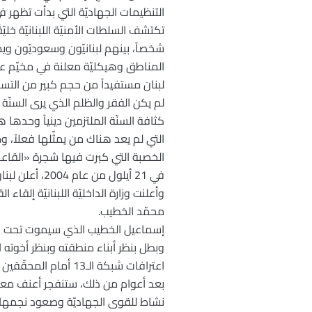
التنظيمات الجهاديّة التي بدأت تظهر في عام 2003 بشكل مب
شخصاً، بينهم لبنانيّون وسعوديّون ويم
المناطق وهيكليّة معلنة في مخيّم عين
لبنان مستفيداً من حجم كبير من التسهيلا
لم يكن الفقر والظلم الذي يرى السنّة
كثافة السنّة الملتزمين دينياً وحدها 
التي لم يعد هناك من يمثّلها فعلاً، و
الخصبة التي كبرت فيها شجرة «القاعدة
في 21 أيلول م
وأعلنت وزارة الداخليّة اللبنانيّة إل
محمّد الخطيب.
إسماعيل الخطيب الذي سيموت تحت التع
وبطل بنظر أبناء منطقته وبنظر أخوته
اعترافات شبكة الـ13 أمام المحقّقين من فرع المعلومات.
بعد أعوام من ذلك، ستنفجر أعنف معركة
نشاط للقوى الجهاديّة وصعود نجمها. ت