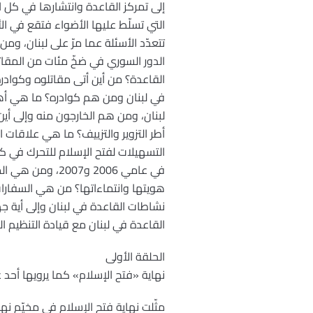
إلى تمركز القاعدة وانتشارها في كل
التي تسلّط عليها الأضواء فتقع في ال
تتعدّد الأسئلة عما مرّ على لبنان، وم
الدور السوري في ضخّ مئات من المقاتل
القاعدة؟ من أين أتى مقاتلوه وكوادر
في لبنان ومن هم كوادره؟ ما هي أهداف
لبنان، ومن هم الخارجون منه وإلى أين
أطر التزوير والتزييف؟ ما هي علاقات 
التسهيلات لفتح الإسلام للتحرك في ك
في عامي 2006 و
هويتها وانتماءاتها؟ من هي السفارا
نشاطات القاعدة في لبنان وإلى أية ج
القاعدة في لبنان مع قيادة التنظيم ال
الحلقة الأولى
نهاية «فتح الإسلام» كما يرويها أحد 
مثّلت نهاية فتح الإسلام في مخيّم نهر ا