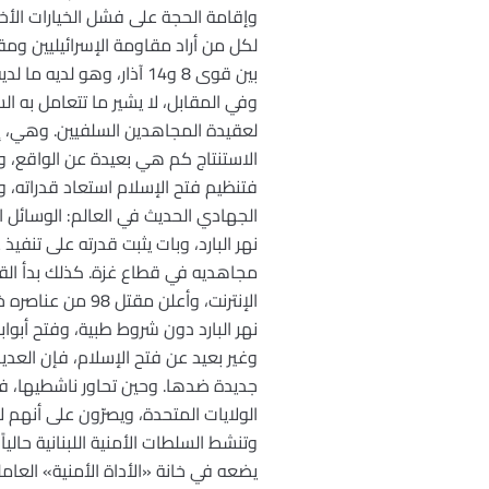
وإقامة الحجة على فشل الخيارات الأخ
لكل من أراد مقاومة الإسرائيليين وم
بين قوى 8 و14 آذار، وهو لديه ما لديه من صراعات مع الأميركيين ومن يتبعونهم.
وفي المقابل، لا يشير ما تتعامل به ا
لعقيدة المجاهدين السلفيين. وهي، إذ 
الاستنتاج كم هي بعيدة عن الواقع،
فتنظيم فتح الإسلام استعاد قدراته، وأع
الجهادي الحديث في العالم: الوسائل
نهر البارد، وبات يثبت قدرته على تنف
مجاهديه في قطاع غزة. كذلك بدأ الق
الإنترنت، وأعلن 
نهر البارد دون شروط طبية، وفتح أبوابه
وغير بعيد عن فتح الإسلام، فإن العدي
جديدة ضدها. وحين تحاور ناشطيها، فإ
الولايات المتحدة، ويصرّون على أنهم ل
وتنشط السلطات الأمنية اللبنانية حالي
يضعه في خانة «الأداة الأمنية» العام