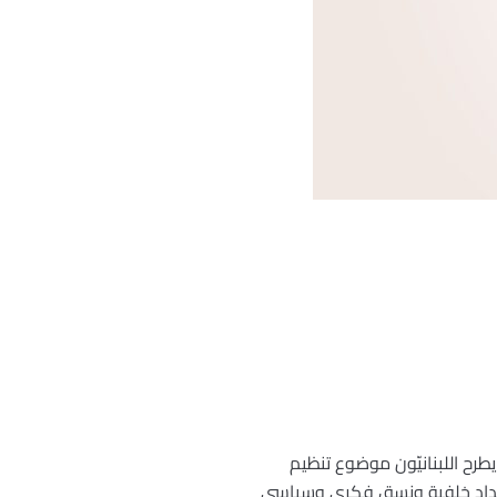
رح اللبنانيّون موضوع تنظيم
 إمداد خلفية ونسق فكري وسياسي