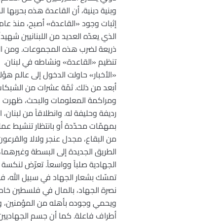
وبنية دينية، أن القاعدة هذه بحربها
الذي يعدّه العديد من اللبنانيين شهيد
ذريعة لضرب هذه المجموعات. ومن الخ
تنظيم «القاعدة» ونشاطه في لبنان.
«الأخبار» حاولت الدخول إلى عالم هؤل
أبعد من ذلك. ثمّة عشرات من الشبكات
ومراكمة المعلومات والبحث، ظهرت الخ
رديفة وحليفة له. وانطلاقاً من لبنان،
بمهمّات محدّدة أو بانتظار تنشيط عملي
من البقاع، مجدل عنجر ولالا والقرعون
الطريق الجديدة إلى البسطة وغيرهما،
الجهادية صلباً وواسعاً. تعرّض لنكسة
تمسّك بشعار الجهاد في سبيل الله، ف
نصرة الجهاد، بالمال في فلسطين خاصة، 
ويحمي وجوده بأهله من المؤمنين، وي
أطراف فاعلة. كما أن جسم الجهاديين