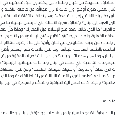
 المناطق، مدعومة من شبان وعلماء دين يعتقدون بحق قضيتهم في الان
أسر، تعطي صورة أوضح، وإن كانت لا تزال مجتزأة، عن ماهية التنظيم وا
ن أين دخل بلد الأرز في زمن «القاعدة»؟ وهل تحالفت انتفاضة الاستقلال 
ين العرب إلى لبنان؟ وتنطلق شرارة الأسئلة التي لا يمكن كبحها: ما هي
ه العرب؟ ما الذي كانت تعده فتح الإسلام قبل المعارك؟ وماذا حلّ بمق
ه الفعلية، ولماذا لم يجر تبنّي تنظيم «فتح الإسلام» من التنظيم الد
 ولماذا؟ من يدرّب المتطوّعين في لبنان وأين؟ على ماذا يتدرّب مقاتلو
القاعدة بالطبقة السياسية اللبنانية، وما هي علاقات فتح الإسلام بأهل
ل لبنان، وما هي هذه التسهيلات؟ من هي الشخصيات المقرّبة من قيادات
2007، ومن هي المجموعات القاعدية التي عملت في لبنان وما كانت مهماتها الرئ
ت التي غطّت أو تعاونت أو سهّلت مهمات القاعدة؟ ومن هي السفارات
هات؟ ما الذي تعلمه القوى الأمنية اللبنانية عن نشاط القاعدة وما ا
عالمية؟ وكيف كانت تعمل آلية المراقبة والتحكّم والسيطرة في نهر البا
عناصرها
لبارد بدايةً لنضوج ما سيليها من نشاطات جهاديّة في لبنان. وكانت محطةً إل