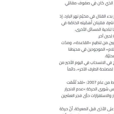
اني الذي كان في صفوف مقاتلي
ء القتال في مخيّم نهر البارد، إذ
ة. فللبنان أهمّيته الخاصّة في
 لناحية المسائل الأخرى،
حين آخر.
رّبين من تنظيم «القاعدة»، ومدّت
إسلام» الموجودين في محيطنا
ليّة.
في الانسحاب في اليوم الأخير من
مصلحة الطرف الآخر»، دائماً
الشاب الذي يتحدّث بصراحة متناهية يشير إلى عدم تورّط «فتح الإسلام» رسميّاً في تفجير عين علق في 13 شباط من عام 2007: «لقد لُفِّقت
جلس شورى الحركة «عدم الانجرار
 والاستفزازات حتّى فجر العشرين
لى الأذى قبل المعركة، أنّ حركة