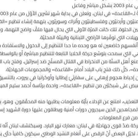
اشر وفاعل
نيّون وأردنيّون وفلسطينيّون وأتراك وسوريّون، بتهمة إنشاء تنظيم «الق
 الحلوة. تلك كانت المرّة الأولى التي يحال فيها ملفّ واضح التهمة، و
ت التي توفّرها الأراضي اللبنانية والبيئة المحليّة.
 أنفسهم خاضعين له هو وحده ما حدا التنظيم إلى الدخول والاستفادة من
هي التي سمحت بتوسّع حركة الخلايا التابعة للتنظيم مباشرة أو بالواسطة
منع أهل السنّة من الانخراط في القتال المسلّح ضد إسرائيل، وفتح باب 
»، كلّ ذلك فتح باب البلاد أمام «القاعدة» والمجموعات الجهاديّة.
ن عام 2004، أعلن لبنان إحباط هجوم إرهابي على سفارتَيْ إيطاليا وأوكرانيا في بيروت، بالتن
قاء القبض على شبكتَيْن من تنظيم «القاعدة»، واحدة برئاسة أحمد سليم ال
ذيب، امتنع عن الإدلاء بأيّة معلومات يطلبها منه المحقّقون. وهو، 
 المجاهدين الذين سيجرون دورات أمنية ويطلقون عليها دورة الشهيد إ
 ضدّ قوى جهاديّة في لبنان: معارك نهر البارد. وسيكتشف لبنان أنّه ل
خيّل البعض أنّ الرقص على أنغام النشيد الوطني سيكون كافياً حتّى يط