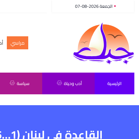
الجمعة 2026-08-07
مراسي
أك
الرئيسية
أدب وحياة
سياسة
القاعدة في لبنان (1…5)