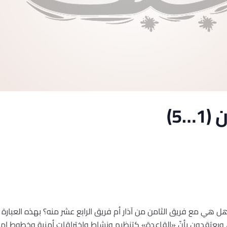
…5)
هي مع فريق الثامن من آذار أم فريق الرابع عشر منه؟ بهذه العبارة يط
الم، ويعتقدون بأنّ «القاعدة» كتنظيم ونشاط واختراقات أمنية وخطوط