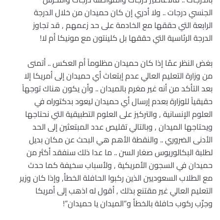
الجنسي درجات .. ولا أدري إن كان حميدان من خلال الدرجة
الرابعة التي حققها مع الخادمة على حد زعمهم , قد تجاوز
الدرجة الرئاسية التي حققها بل كلينتون مع مونيكا أم لا!
بغض النظر عمّا إذا كان حميدان مظلوماً أم العكس .. أتمنى
من وزارة التعليم العالي عدم إبتعاث أي حميدان إلى أمريكا إلا
بعد التأكد من أنه غير مغرم بالميدان .. وأن يكون هناك توجهاً
حقيقياً للوزارة بعدم إرسال أي حميدان ليعود بدكتوراه في
العلوم الإنسانية , والتركيز على العلوم التطبيقية التي نحتاجها
ويحتاجها الميدان , وبالتالي تقليص عدد المبتعثين إلى الحد
الأدنى الضروري .. والنقطة الأهم هي البحث عن مكان بديل
لطلبة البكالوريوس صغار السن .. ما عدا ذلك سنفقد أكثر من
حميدان في السجون الأمريكية , ولأسباب سخيفة كما حدث
مع الطلاب السعوديين الذين ركبوا الحافلة الخطأ, وإذا كان وزير
التعليم العالي غير مقتنع بذلك , أقول له اذهب إلى أمريكا
وجرِّب ركوب حافلة بالخطأ و”الميدان يا حميدان”!