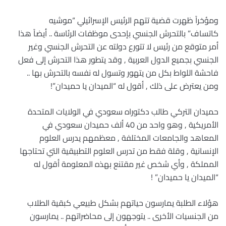
ومؤخراً ظهرت قضية تتهم الرئيس الإسرائيلي “موشيه
كاتساف” بالتحرش الجنسي بإحدى موظفات الرئاسة .. أيضاً هذا
أمر متوقع من رئيس لا تتورع دولته عن التحرش الجنسي وغير
الجنسي بجميع الدول العربية , وقد يتطور هذا التحرش إلى فعل
فاحشة اللواط بكل من يتهور وتسول له نفسه بالتحرش بها ..
ومن يعترض على ذلك , أقول له “الميدان يا حميدان”!
حميدان التركي طالب دكتوراه سعودي في الولايات المتحدة
الأمريكية , وهو واحد من 40 ألف حميدان سعودي في
المعاهد والجامعات المختلفة , معظمهم يدرس العلوم
الإنسانية , وقلة فقط من تدرس العلوم التطبيقية التي تحتاجها
المملكة , وأي شخص غير مقتنع بهذه المعلومة أقول له
“الميدان يا حميدان” !
هؤلاء الطلبة يمارسون حياتهم بشكل طبيعي كبقية الطلاب
من الجنسيات الأخرى .. يتوجهون إلى محاضراتهم .. يمارسون