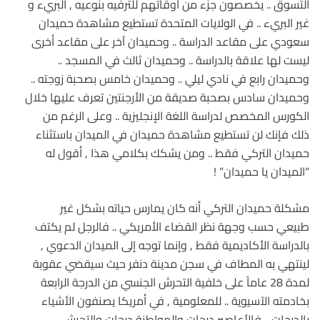
التسوق .. يخصصون جزء من أوقاتهم للترفيه بنوعيه , البريء و
غير البريء .. في الولايات المتحدة تستطيع مشاهدة حميدان
سعودي على مقاعد الدراسة .. وحميدان آخر على مقاعد أخرى
ليست لها علاقة بالدراسة .. وحميدان ثالث في المسجد ..
وحميدان رابع في نادي ليلي .. وحميدان خامس بصحبة زوجته ..
وحميدان سادس بصحبة صديقة من الأرجنتين تعرف عليها خلال
الكورس المخصص لدراسة اللغة الإنجليزية .. وعلى الرغم من
ذلك فإنك لن تستطيع مشاهدة حميدان في الميدان باستثناء
حميدان التركي فقط .. ومن يشكك بكلامي هذا , أقول له
“الميدان يا حميدان” !
مشكلة حميدان التركي أنه كان يمارس حياته بشكل غير
طبيعي حسب وجهة نظر القضاء الأمريكي .. فالرجل لم يكتف
بالدراسة الأكاديمية فقط , وإنما توجه إلى الميدان الدعوي ,
لينتهي به المطاف في سجن مدينة دنفر حيث سيقضي عقوبة
لمدة 28 عاماً على خلفية التحرش الجنسي من الدرجة الرابعة
بخادمته الآسيوية .. للمعلومية , في أمريكا يصنفون الأشياء
بالدرجات .. فالأعاصير درجات والمواطنة درجات والتحرش