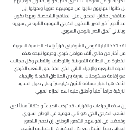
الكردية أو من القوميات الأخرى فلم يكونوا يمثلون قوميتهم
بل كانوا انتهازيون تنازلوا عن قوميتهم صورياً وتحولوا إلى
منافقين مقابل الحصول على المنافع الشخصية. وبهذا يكون
قد ألحق أكبر الضرر بالمكون الكردي القومية الثانية في سورية
وبالتالي ألحق الضرر بالوطن السوري.
لقد اتخذ التيار القومي الشوفيني قراراً بإلغاء الجنسية السورية
من أكثر من مائتي ألف مواطن كردي وحرموا نتيجة هذه
الخطوة من البطاقة التموينية والتوظيف والتعليم وكل مجالات
الحياة الطبيعية والإجراء الثاني الذي اتخذ بحق الشعب الكردي
هو إقامة مستوطنات بشرية بين المناطق الكردية والإجراء
الثالث هو اعتبار مسافة ثلاثون كيلومتراً وعلى طول الحدود
التركية حزاماً أمنياً وأطلق عليه اسم الحزام العربي.
إن هذه الإجراءات والقرارات قد تركت انطباعاً واحتقاناً سيئاً لدى
الشعب الكردي الذي هو ثاني قومية في الوطن السوري
وخفضت في نفوسهم الشعور الوطني. إن تدمير الشعور
الوطني بهذا الشكل مع كل المكونات الاجتماعية للشعب