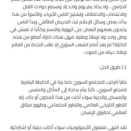
الدراسي ، ولا يكاد يمر يوم واحد إلا ونسمع حوادث القتل
والاغتصاب والاختطاف وتشليح الناس الأبرياء. والأسوأ من هذا
بدأت بعض وسائل الإعلام تبث التحريض الطائفي وبدأ الناس
يذبحون بعضهم البعض على الهوية والاسم وكأننا لا نعيش في
وطن واحد ولا تربطنا وطنية. فهل هناك كارثة أفظع من هذه
الكارثة؟ لم يعد أمام الشعب السوري إلا طلب النجدة من العالم
لإنقاذ حياته من الموت .
2 ) طريق الحل:
نظراً لتركيب المجتمع السوري كما بينا في الخارطة البشرية
للمجتع السوري.. كلنا بشر بحاجة إلى المأكل والملبس
والمسكن والحرية سواء أكنت من هذا المكون أو ذاك، إنه
التطور التاريخي العالمي والتطور الاجتماعي وظهور ميثاق
العالمي لحقوق الإنسان.
لقد انتهى مفعول الأيديولوجيات سواء أكانت دينية أو اشتراكية