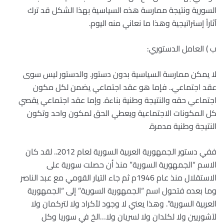
السورية ونتيجة ممارسة هذه السياسية بهذا الشكل قد ترك
آثاراً إستراتيجية وهذا ما نعاني منه اليوم.
ب ) العامل الدستوري:
لا يمكن ممارسة السياسية بدون دستور. والدستور ليس سوى
عقد اجتماعي.. فإما هو عقد اجتماعي يضمن لكل مكون
اجتماعي حقه والنتيجة وطنية بناءة. وإما عقد اجتماعي يقصي
كل المكونات الاجتماعية ويعطي الحق لمكون واحد وتكون
النتيجة وطنية مدمرة.
ففي دستور الجمهورية العربية السورية لعام 2012.. لقد كان
الاسم “الجمهورية السورية” منذ أن حصلت سورية على
الاستقلال منذ عام 1946م ثم جاء التيار القومي مع عبد الناصر
وما بعده فتحول اسم “الجمهورية السورية” إلى “الجمهورية
العربية السورية”. وهذا يعني لا وجود لأكراد ولا لتركمان ولا
لآشوريين ولا لكلدان ولا لسريان ولا…الخ في سوريا وكل