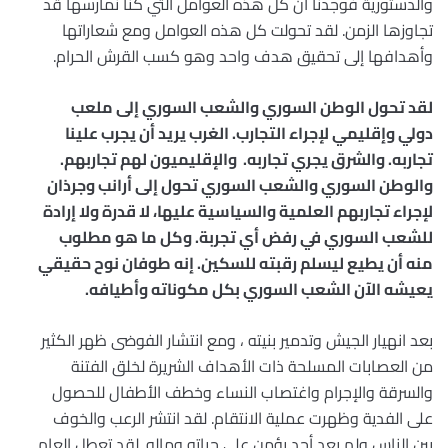
والدستورية فوجدنا أن كل هذه العوامل التي كنا نمارسها قد
تجاوزها الزمن. لقد تحولت كل هذه العوامل ومع شعاراتها
وأهدافها إلى تحقيق هدف واحد وهو كسب القرش الحرام.
لقد تحول الوطن السوري والشعب السوري إلى ملعب
دولي وإقليمي لإجراء التجارب. الغرب يريد أن يجرب علينا
تجاربه. والشرق يجري تجاربه. والإقليميون لهم تجاربهم.
والوطن السوري والشعب السوري تحول إلى أرانب وجرذان
لإجراء تجاربهم العلمية والسياسية عليها، لا قدرة ولا إرادة
للشعب السوري في رفض أي تجربة. وكل ما هو مطلوب
منه أن يطيع ليسلم رقبته للسكين. إنه طوفان نوح حقيقي
يعيشه الآن الشعب السوري بكل مكوناته وأطيافه.
بعد انهيار الجيش وتدمير بنيته ، ومع انتشار الفوضى ظهر الكثير
من العصابات المسلحة ذات الأهداف الشريرة لخلق الفتنة
والسرقة والإجرام واغتصاب النساء وخطف الأطفال للحصول
على الفدية وظهرت عملية الانتقام. لقد انتشر الرعب والخوف
بين الناس ولم يعد أحد يؤمن على حياته وماله. لقد تعطل العام