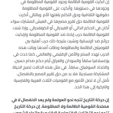
إن أنكرت القومية الظالمة وجود القومية المظلومة في
وجودها في دستورها. وأنكرت على القومية المظلومة
حقوقها الثقافية وحق التكلم بلغتها الأم. وبالتالي أنكرت
القومية الظالمة حق تقرير مصيرها في العيش المشترك سواء
أكان في الحكم الذاتي أو الفيدرالي أو الكونفدرالي. وإذا شنت
القومية الظالمة حرب إبادة ضد القومية المظلومة وارتكبت
جرائم ضد الإنسانية ونشبت بنتيجة ذلك حرب أهلية بين
القوميتين الظالمة والمظلومة وطالت أمدها وباتت هذه
الحرب تهدد السلم والأمن الإقليمي والعالمي كما حدث في
يوغسلافيا سابقاً والسودان والعراق أيام حكم صدام حسين،
والاتحاد السوفيتي سابقاً.. في مثل هذه الحالات تصبح الحياة
المشتركة مستحيلاً فلا بد من حق تقرير المصير بالانفصال..
نأمل أن لا تصل الأمور مع القوميات الثلاث العربية والفارسية
والتركية إلى هذا الحد.
إن حركة التاريخ تتجه نحو العولمة ولم يعد الانفصال لا في
مصلحة القومية الظالمة ولا المظلومة. إن حركة التاريخ
تتجه نحو التكتلات الاقتصادية الإقليمية وإتحاد الشعوب