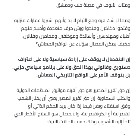
ومئات الألوف في مدينة حلب ودمشق.
ومما لا شك فيه ومع الأيام لا بد وأنهم اشتروا عقارات منزلية
وفتحوا دكاكين وفتحوا ورش حرف متعددة وأصبح منهم
أطباء ومهندسين وأساتذة وموظفين ومحامين وفنانين.
فكيف يمكن انفصال هؤلاء عن الواقع المعاش؟
إن الانفصال لا يوقف على إرادة سياسية ولا على اعتراف
دستوري وقانوني بهذا الحق ولا على برنامج سياسي حزبي.
بل يتوقف الأمر على الواقع التاريخي المعاش.
إن حق تقرير المصير هو حق أقرته مواثيق المنظمات الدولية
والكتب السماوية. إن حق تقرير المصير يعني أن يختار الشعب
وفق استفتاء ويقرر فيما إذا كان يريد الحكم الذاتي أو
الفيدرالية أو الكونفيدرالية، والانفصال هو السلاح الأخطر الذي
تلجأ إليه الشعوب وذلك حسب الحالات الآتية: