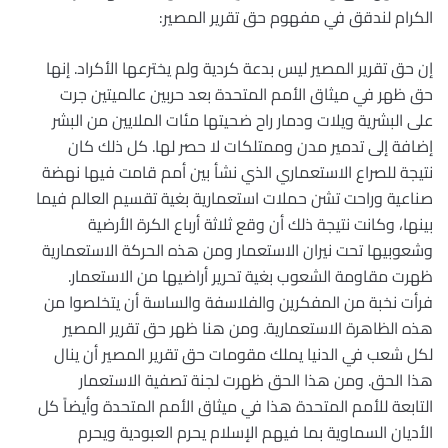
الكرام لندقق في مفهوم حق تقرير المصير:
إن حق تقرير المصير ليس بدعة كردية ولم يخترعها الأكراد. إنها
حق ظهر في ميثاق الأمم المتحدة بعد حربين عالميتين جرت
على البشرية ويلات ودمار راح ضحيتها مئات الملايين من البشر
إضافة إلى تدمير مدن وممتلكات لا حصر لها. كل ذلك كان
نتيجة للصراع الاستعماري الذي نشأ بين أمم قامت فيها نهضة
صناعية وراحت تشن حملات استعمارية بغية تقسيم العالم فيما
بينها، وكانت نتيجة ذلك أن وقع ثلاثة أرباع الكرة الأرضية
وشعوبيها تحت نيران الاستعمار ومن هذه الحركة الاستعمارية
ظهرت مقاومة الشعوب بغية تحرير أراضيها من الاستعمار.
فرأت نخبة من المفكرين والفلاسفة والساسة أن يتخلصوا من
هذه الظاهرة الاستعمارية. ومن هنا ظهر حق تقرير المصير
لكل شعب في الدنيا يملك مقومات حق تقرير المصير أن ينال
هذا الحق. ومن هذا الحق ظهرت لجنة تصفية الاستعمار
التابعة للأمم المتحدة هذا في ميثاق الأمم المتحدة وأيضاً كل
الأديان السماوية بما فيهم الإسلام يحرم العبودية ويحرم