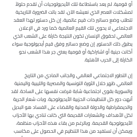
أو قومية. لم يعد باستطاعة تلك الأيديولوجيات أن تقدم حلولاً
لمشكلات العصر الذي نعيشه الآن، لقد باتت الضرورة التاريخية
تتطلب وضع دساتير ذات قيم عالمية، إن كل دستور لهذا العقد
الاجتماعي لا يحوي تلك القيم العالمية كما ورد في الإعلان
العالمي لحقوق الإنسان تكون النتيجة كارثة على الشعب الذي
يطبق ذلك الدستور. إن وضع دساتير وفق قيم أيديولوجية سواء
أكانت دينية أو اشتراكية أو قومية يعني جر هذا الشعب نحو
الكارثة إلى الحرب الأهلية.
إن التطور الاجتماعي العالمي والجانب المادي من التاريخ
العالمي ظهر خلال الثورة التونسية والمصرية والليبية واليمنية
والسورية بقوى اجتماعية شابة فرضت نفسها على الساحة. لقد
أنهت دور كل التنظيمات الحزبية الأيديولوجية. وبات شعار الحرية
والديمقراطية والدولة المدنية والقضاء على الفساد هو البديل
لكل الأهداف والشعارات القديمة التي كانت تنادي بها الأحزاب
الأيديولوجية القديمة. وبالرغم من بقاء هذه الأحزاب منظمة،
ويمكن أن تستفيد من هذا التنظيم في الحصول على مكاسب