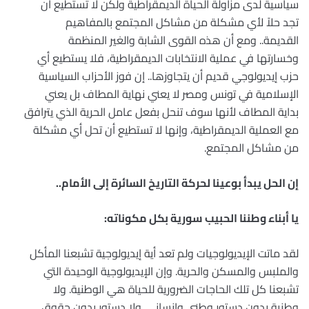
سياسية لدى مزاولة الحياة الديمقراطية ولكن لا تستطيع أن
تجد حلاً لأي مشكلة من مشاكل المجتمع بالمفاهيم
القديمة.. ومع أن هذه القوى الشابة والغير المنظمة
وخسارتها في عملية الانتخابات الديمقراطية، فلا يستطيع أي
حزب إيديولوجي قديم أن يتجاوزها.. إن فوز الأحزاب السياسية
الإسلامية في تونس ومصر لا يعني نهاية المطاف بل يعني
بداية المطاف لأنها سوف تنحل بفعل عامل الحرية الذي يترافق
مع العملية الديمقراطية، وإنها لا تستطيع أن تحل أي مشكلة
من مشاكل المجتمع.
إن الحل يبدأ بوعينا لحركة التاريخ السائرة إلى الأمام..
يا أبناء وطننا الحبيب سورية بكل مكوناته:
لقد ماتت الإيديولوجيات ولم تعد أية إيديولوجية تشبعنا المأكل
والملبس والمسكن والحرية. وإن الإيديولوجية الوحيدة التي
تشبعنا كل تلك الحاجات الضرورية للحياة هي الوطنية. ولا
وطنية بدون دستور وطني وإنساني. ولا دستور بدون حقوق