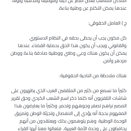
المكان المناسب بغض النظر عن دينه وقوميته ومذهبه ولونه.
عندها يمكن التكلم عن وطنية بناءة.
ج ) العامل الحقوقي:
كل مكون يجب أن يحظى بحقه في النظام الدستوري
والقانوني ويجب أن يكون هذا الحق بحماية القضاء. عندها
يمكن أن يكون هناك وعي وطني ووطنية صادقة بناءة ووطن
مزدهر وآمن.
هناك ملاحظة من الناحية الحقوقية:
كثيراً ما نسمع من كثير من المثقفين العرب الذي يظهرون على
شاشات التلفزيون أنه كلما ذكر اسم الشعب الكردي وحق تقرير
المصير نراهم تصفر وجوههم وتحمر. وكثيراً ما يعارضون هذا
المفهوم بحجة أنه يؤدي إلى الانفصال وتجزئة الوطن وتمزيق
الوحدة الوطنية. وهم يتوهمون بذلك ويعتقدون من أنهم
يحافظون على وحدة الأمة العربية.. فتعالوا معنا أيها القراء