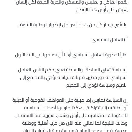
يقدم المأكل والملبس والمسكن والحرية الجيدة لكل إنسان
يعيش على أرض هذا الوطن.
ولنشرح بإيجاز كل من هذه العوامل لإظهار الوطنية البناءة..
أ ) العامل السياسي:
نظراً لخطورة العامل السياسي أردنا أن نصنفها في البند الأول.
السياسة تعني السلطة.. والسلطة تعني حكم الناس. العامل
السياسي له دور خطير.. فهناك سياسة تؤدي بالمجتمع إلى
النعيم وسياسة تؤدي إلى الجحيم..
إن السياسة تمارس إما مبنية على العواطف القومية أو الدينية
أو الطبقية (الاشتراكية).. هكذا مارسوا أصحاب السياسية
للحكومات المتعاقبة على أرض وشعب سورية منذ الاستقلال
وكانت النتيجة لما نعاني منه الآن من حرب أهلية ووطنية
مدمرة. فهل يصحح الساسة سياستهم قبل فوات الأوان.