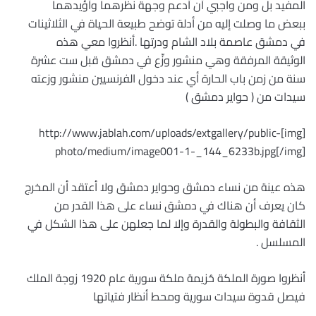
المفيد بل ومن واجبي أن أدعم وجهة نظرهما وأؤيدهما
ببعض ما وصلت إليه من أدلة توضح طبيعة الحياة في الثلاثينات
في دمشق عاصمة بلاد الشام ودرتها .أنظروا معي هذه
الوثيقة المرفقة وهي منشور وزِّع في دمشق قبل ست عشرة
سنة من زمن باب الحارة أي عند دخول الفرنسيين منشور وزعته
سيدات من ( حواير دمشق )
[img]http://www.jablah.com/uploads/extgallery/public-
photo/medium/image001-1-_144_6233b.jpg[/img]
هذه عينة من نساء دمشق وحواير دمشق ولا أعتقد أن المخرج
كان يعرف أن هناك في دمشق نساء على هذا القدر من
الثقافة والبطولة والقدرة وإلا لما جعلهن على هذا الشكل في
المسلسل .
أنظروا صورة الملكة حُزيمة ملكة سورية عام 1920 زوجة الملك
فيصل قدوة سيدات سورية ومحط أنظار فتياتها