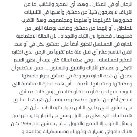
الزمان أو في المكان .. وهما أي المخرج والكاتب إما من
الأرياف لا يعرفون شيئاً عن دمشق وأهلها في الثلاثينات
فصوروها كقريتهما وأهلهما ومجتمعهما وهذا الأقرب
للمنطق .. أو إنهما من دمشق وضاعت بوصلة الزمن من
ذهنهما .. فخلطوا بين الأباء والأجداد .. لأن الحالة الاجتماعية
للحارة في المسلسل تنطبق أيضاً على دمشق لكن في أواسط
القرن التاسع عشر أي قبل مئة عام تقريباً من الزمن الذي اختاره
المخرج لمسلسله … وفي هذه الحالة كان يجب أن يظهر العلم
التركي والعساكر الأتراك والقلبق والبستون … فمن يستطيع أن
يصدق أن هذه الحارة موجودة في دمشق بجوار جامعتها
ومكتباتها ومنتدياتها الأدبية … أين هذه الحارة الدمشقية التي
لا يوجد فيها جريدة أو مجلة أو كتاب في زمن كانت دمشق
تحنضن أكثر من عشرين مطبعة وصحيفة .. أين هو هذا الحلاق
في دمشق الذي يداوي الناس بجوار كلية الطب … أين هي
هذه الحارة التي تغلق في الليل وتفتح في النهار ولا يدخلها من
وسائل الركوب إلا الحمير والخيول … في دمشق عام 1936 كان
هناك ترامواي وسيارات وكهرباء ومستشفيات وجامعة و