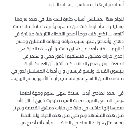
أسباب نجاح هذا المسلسل ..إنه باب الحارة
لنجاح هذا المسلسل أسباب كثيرة لست هنا في صدد سردها
وتحليلها .. فأنا أيضاً كنت من متابعيه وأعرف تماماً لماذا كنت
أتابعه …. لكني كنت دوماً أصحح الأخطاء التاريخية مباشرة في
ذهني وأتغاضى عنها بسبب ظرافة وطرافة الممثلين وحسن
أدائهم …. كنت أبعد عن ذهني باستمرار أن هذه الحارة هي
إحدى حارات دمشق .. فتستقيم الأمور معي وأستمر في
المتعة .. وفي بعض الحالات كنت أتخيل أن العسكر أتراكٌ
يلبسون القلابك وليسو فرنسيين وأن أحداث المسلسل تدور في
منتصف القرن التاسع عشر فتستقيم أيضاً الأمور وتصح الرواية ..
في العدد الماضي أبدت السيدة سهى سلوم وجهة نظرها
..وفي الماضي القريب صرحت السيدة كوليت خوري أطال الله
بعمرها إنها عاشت في حارة من حارات دمشق القديمة ولم تر
مثل هذه المشاهد ولم تحي مثل هذه الحياة ولم تلاحظ
وجود مثل هؤلاء النساء في الحارة …. .فرأيت أنه أصبح من