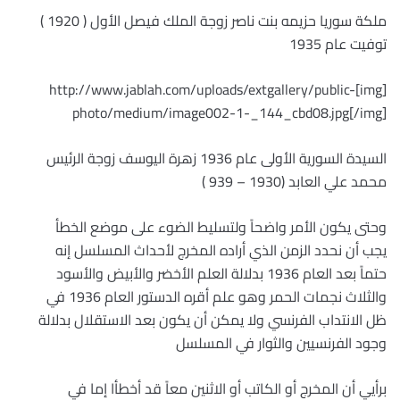
ملكة سوريا حزيمه بنت ناصر زوجة الملك فيصل الأول ( 1920 )
توفيت عام 1935
[img]http://www.jablah.com/uploads/extgallery/public-
photo/medium/image002-1-_144_cbd08.jpg[/img]
السيدة السورية الأولى عام 1936 زهرة اليوسف زوجة الرئيس
محمد علي العابد (1930 – 939 )
وحتى يكون الأمر واضحاً ولتسليط الضوء على موضع الخطأ
يجب أن نحدد الزمن الذي أراده المخرج لأحداث المسلسل إنه
حتماً بعد العام 1936 بدلالة العلم الأخضر والأبيض والأسود
والثلاث نجمات الحمر وهو علم أقره الدستور العام 1936 في
ظل الانتداب الفرنسي ولا يمكن أن يكون بعد الاستقلال بدلالة
وجود الفرنسيين والثوار في المسلسل
برأيي أن المخرج أو الكاتب أو الاثنين معاً قد أخطأا إما في