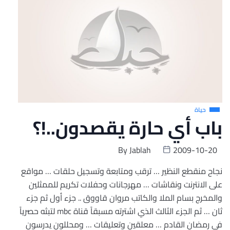
حياة
باب أي حارة يقصدون..!؟
By
Jablah
2009-10-20
نجاح منقطع النظير … ترقب ومتابعة وتسجيل حلقات … مواقع
على الانترنت ونقاشات … مهرجانات وحفلات تكريم للممثلين
والمخرج بسام الملا والكاتب مروان قاووق .. جزء أول ثم جزء
ثان … ثم الجزء الثالث الذي اشترته مسبقاً قناة mbc لتبثه حصرياً
في رمضان القادم … معلقين وتعليقات … ومحللون يدرسون