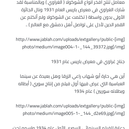
معامل تنتج أفخر أنواع الشوكولا ( الغراوي ) وبالمناسبة لقد
شارك الغراوي في معرض باريس العام 1931 ونال الجائزة
الأولى بدون واسطة ( تكلمت عن الشوكولا ولم أتكلم عن
القمر الدين لأدل على تواصل أهل دمشق مع العالم ) ..
[img]http://www.jablah.com/uploads/extgallery/public-
photo/medium/image004-1-_144_39372.jpg[/img]
جناح غراوي في معرض باريس عام 1931
أين هي حارة أبو شهاب راعي الزرقا وهل بعيدة عن سينما
العباسية التي عرض فيها أول فيلم من إنتاج سوري ( أبطاله
وبطلاته سوريين ) عام 1934
[img]http://www.jablah.com/uploads/extgallery/public-
photo/medium/image005-1-_144_d2e69.jpg[/img]
دعاية للفيلم السينمائي السوري الأول عام 1934 واسمه تحت