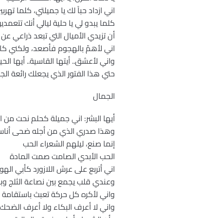
اني ازداد حباً لك يا جميلتي، كلما تهرب
كلما يبدو لي يا حلية ليالي أنك تتعمدي
أن تزيدي الأميال التي تبعد ذراعي عن 
اني لأهمّ بالهجوم فأصعد، ولكني كا
واني لأعشق.. أيتها القاسية.. أيها الحيو
حتي هذا الفتور الذي يجعلك رائعة الج
الجمال
أيها البشر: اني جميلة كحلم نحت من ا
وهذا صدري الذي من أجله ضحى أناس
إنما صنع، ليلهم الشعراء الحب
الحب الأبدي الصامت صمت المادة
اني أتربع على عرش اللازورد كأبي الهو
وعندي قلب يجمع بين نصاعة الثلج وب
واني لأكره كل حركة تعبث باستقامة
واني لا أعرف البكاء ولا أعرف الضحك