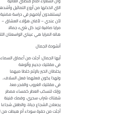
وأن الشعراء أمام منصتي العالية
التي اتخذتها من أروع التماثيل وأشدها
ليستنفدون أيامهم في دراسة مضنية
لأن عندي – لأفتن هؤلاء العشاق –
مرايا صافية تزيد كل شيء جمالا
هاته المرايا هي عيناي الواسعتان اللت
أنشودة الجمال
أيها الجمال: أجئت من أعماق السما
في مقلتيك جحيم وألوهة
يخلطان الخير بالإثم خلطا مبهما
ولهذا يكون فعلهما فعل السلاف..
في مقلتيك الغروب والفجر معا.
وإنك لتسكب العطر كمساء ممطر
شفتاك شراب سحري، وفمك قنينة
يجعلان الشجاع جبانا، والطفل شجاعا
أجئت من حفرة سوداء أم هبطت من ا