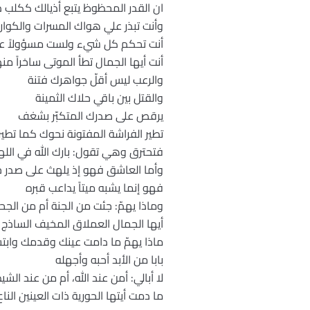
ان القدر المحظوظ يتبع أذيالك ككلب ذ
وأنت تبذر علي هواك المسرات والكوار
أنت تحكم كل شيء ولست مسؤولاً 
أنت أيها الجمال تطأ الموتى ساخراً من
والرعب ليس أقلّ جواهرك فتنة
والقتل بين باقي حلاك الثمينة
يرقص على صدرك المتكبّر بشغف
تطير الفراشة المفتونة نحوك كما تطي
فتحترق وهي تقول: بارك الله في الل
وأما العاشق فهو إذ يلهث على صدر ج
فهو إنما يشبه ميتاً يداعب قبره
وماذا يهمّ: جئت من الجنة أم من الجح
أيها الجمال العملاق المخيف الساذج
ماذا يهمّ ما دامت عينك وقدمك وابت
بابا من الأبد أحبه وأجهله
لا أبالي: أمن عند الله، أم من عند الش
ما دمت أيتها الحورية ذات العينين الناع