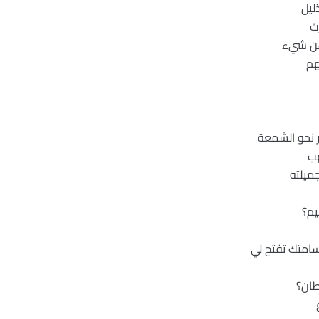
ليل
ث
عن شيء
هم
ر نحو الشمعة
هب
ميلته
يم؟
سامتك تفتح لي
يطان؟