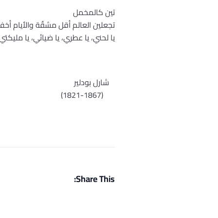
تين كالمخمل
تجعلين العالم أقل مشقّة والأيام أخف 
يا لحني، يا عطري، يا ضيائي، يا مليكتي
شارل بودلير
(1821-1867)
Share This: