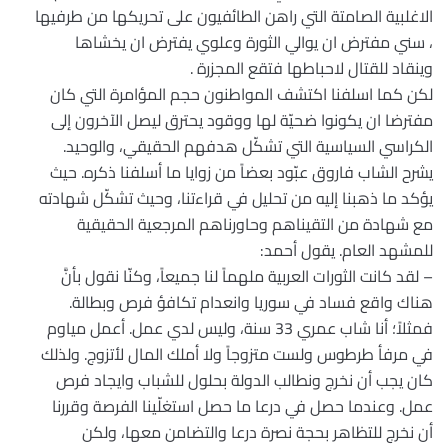
الاغلبية الصامتة التي راهن الطائفيون على تحريكها من طرفيها
، سني مفترض ان يوالي الثورة وعلوي يفترض ان يخشاها
وينقاد للقتال لاحباطها فتقع المجزرة .
لكن كما اسلفنا اكتشف المواطنون حجم المؤامرة التي كان
مفترضا ان يكونوا ضحيّة لها ووقود يحترق ليصل الآخرون إلى
الكراسي السياسية التي تشكّل هدفهم الحقيقي، والوحيد.
يشرح الشاب فاروق عبّود بعضاً من زوايا ما أسلفنا ذكره. حيث
يؤكد ما ذهبنا إليه من تحليل في قراءتنا، وحيث تشكّل شهادته
مع شهادة من التقيناهم وحاورناهم المرجعية الحقيقية
للمشهد العام. يقول أحمد:
– لقد كانت الثورات العربية ملهماً لنا جميعاً، وكنّا نقول بأنَّ
هناك واقع فساد في سوريا وانعدام تكافؤ فرص وبطالة.
فمثلاً؛ أنا شاب عمري 33 سنة، وليس لدي عمل. أعمل مياوم
في مرفأ طرطوس ولست متزوجاً ولا أملك المال لأتزوج. ولذلك
كان يجب أن نخرج ونطالب الدولة بحلول للشباب وايجاد فرص
عمل. وعندما حصل في درعا ما حصل استغلّينا الفرصة وقررنا
أن نخرج للتظاهر بحجة نصرة درعا والتضامن معها، ولكن