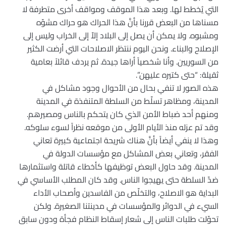
التي يُخطط لها. وبعد هذا الموقف ومواقف أخرى متطرفة لا
مسناها من البعض قررنا بأنَّ هذا الحراك هو حراك مشوّه
ومشبوه. ولا يمكن أن يصل إلى البلاد إلاّ إلى الخراب وليس إلى
الإصلاح والبناء. ونحن اليوم ننتظر الاصلاحات التي أرضت الكثير
من السوريين. وأنا شخصياً أراها جيدة. ثم يردف قائلاً بعامية
ثقيلة: “حتى كتيره عليهن”.
هذه الصور لا تنفي بحال من الأحوال وجود مشاكل في
المدينة، ومظاهر تسلّط من السلطة المتنفذة في المدينة
ومنهم أحد ضباط الأمن الذي كان يتحكم بالناس ومصيرهم.
وقد تم عزله منذ الأيام الأولى من موقعه نظراً لسوء سلوكه.
وهذا لا ينفي أيضاً بأنَّ هناك شريحة اجتماعية كبيرة تعاني
الفقر، وتعاني بعض المشاكل مع مؤسسات الدولة في
المدينة. وقد حاول البعض توظيفها كأخطاء قاتلة واستثمارها
ضدّ السلطة حتى يهيجوا الناس. وقد كان المطلب الأساسي في
البداية هو الاصلاح، والتخلّص من الفاسدين وأصحاب الأداء
السيء في الدوائر والمؤسسات في مدينتنا الصغيرة. ولكن
تحوّلت طلبات الناس إلى شعار إسقاط النظام فجأة ودون سابق