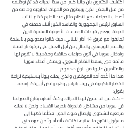
اكتشف الكثيرون بأنَّ جانباً كبيراً من هذا الحراك قد تمَّ توظيفه
من قبل البعض الذين يرتبطون مع الجهات الخارجية وخاصة من
أصحاب الصراعات مع النظام مثال عبد الحليم خدّام النائب
السابق لرئيس الجمهورية والفاسد الكبير أثناء خدمته في
الدولة. وبعض قيادات الجماعات الأصولية السلفية الذين
تحالفوا مع فريق 14 آذار اللبناني، حيث كانوا يمدونهم بالأسلحة
والدعم اللوجستي والمالي من أجل العمل على تزكية نار الفتنة
وادخال سوريا في أتون صراعات طائفية ومذهبية لا تقوم لها
قائمة حتى يسقط النظام السوري. ويتمكن أعداء سوريا
والمتآمرين عليها من بلوغ هدفهم.
هذا ما أكّده أحد الموظفين والذي يملك بيوتاً بلاستيكية لزراعة
الخضار الباكورية في ريف بانياس وهو يرفض أن يذكر إسمه.
يقول:
– كنت من الداعمين لهذا الحراك، وكنتُ أنتظره بفارغ الصبر لما
في سوريا من مشاكل. فالدولة ينخرها الفساد. ونحنُ لا نملك
مرجعية للشكوى وايصال صوت الحق، فكلّما ذهبنا إلى
مسؤول لنشرح ما نعانيه، نكتشف أنه أسوأ من غيره حتى