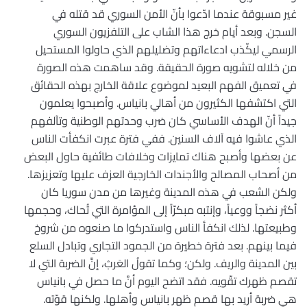
غير مسبوقة عندما ادّعوا بأنّ الأمن السوري قد قتله في
السجن. وبعد أيام خرج هذا الشاب على التلفزيون السوري
الرسمي ليكّذب ادعاءاتهم وتضليلهم الذي حاولوا المستحيل
من خلاله لتشويه صورة الحقيقة. وقد ساهمت هذه الصورة
في تعميق الفهم البعيد لموضوع علاقة الخارج بهذه الحقائق
التي اكتشفها الكثيرون من أهالي بانياس. وأصبحوا يعلمون
جيداً أنّ الهدف الأساسي كان ضرب وحدتهم الوطنية وتآلفهم
الذي عاشوا فيه آلاف السنين. ففي فترة عبرت انكفأت الناس
عن بعضها وأصبح هناك تمايزات وخلافات طائفية حاول البعض
من أصحاب المصالح والأجندات الخارجية العزف عليها وتعزيزها.
ولكن الشعب في هذه المدينة وغيرها من مدن سوريا كان
أكثر نضجاً ووعياً، وإنتبه مبكرّاً إلى المؤامرة التي تُحاك، وحجمها
وطبيعتها. لذلك انكفأ الناس واستدركوا ما صنعوه من شروخ
فيما بينهم. بعد فترة خطيرة من الجمود التجاري وتبادل السلع
بين المدينة والريف. ولكن؛ وكما تقولُ العَربُ، إنَّ الضربة التي لا
تقصم ظهرك تقّويه. فقد اتضح اليوم أنَّ ما حصل في بانياس
هي ضربة أريد بها قصم ظهر بانياس وأهلها. ولكنها قوّته.