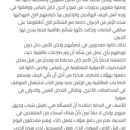
وصلوا معززين بدوريات من فروع أخرى خارج بانياس ووقفوا في
وجه أهل الريف الهائجين والراغبين بردّ كرامتهم التي انتهكتها
هذه الزُمر من الزعران خاصة مع الشتائم التي أطلقوها على
سائقي الباصات وكانت كلّها شتائم طائفية قذرة يندى لها
الجبين.
لذلك كانوا معذورين في تصرفّهم ولكن الأمن حال دون
تورطهم بأي عمل من شأنه أن يثير صراعات طائفية. حيث
اكتشفنا لاحقاً بأنَّ الأمر كان مخطط له ومدبّر من قبل بعض
الشخصيات الأصولية المتطرفة في بانياس. والذين كانوا قد
دفعوا بهؤلاء للتصرف هكذا من أجل أن يأتي الريف وتستعر
الصراعات الطائفية بين الإثنين مما يفتح الباب لاشتعال الموقف
في المحافظات الأخرى. وبالتالي التدخل العربي والدولي في
سوريا.
للأسف في البداية اعتقدنا أنَّ المسألة هي طيش شباب وجهل
منهم. ولكن لا حقاً تبين بأنَّ هناك أسماء من المتنفذين في
المدينة، هم من دفع هؤلاء لفعل ذلك، وهم ملاحقون اليوم
من قبل الأمن السوري الذي فعل المستحيل لدرء هذه الحرب