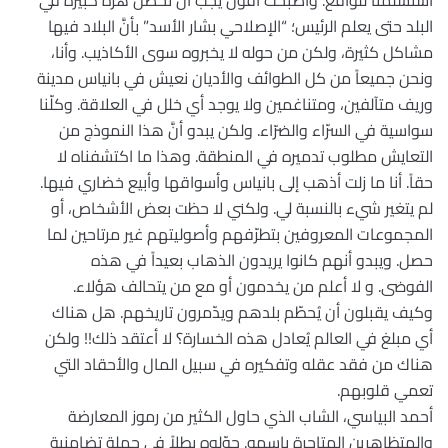
استسلمنا للواقع. وأصبحت أقول يجب أن تحصل هزة كبيرة في
البلد حتى يعلم الرئيس؛ “الإصلاحي بشار الأسد” بأنَّ البلاد فيها
مشاكل كثيرة، ولكن من حوله لا يخبروه سوى الأكاذيب. وأنا،
ونحن جميعاً من كل الطوائف والأديان نعيش في بانياس مدينة
وريف متآلفين، ومتناغمين ولا يوجد أي خلل في العلاقة. وكلّنا
سواسية في السرّاء والضرّاء. ولكن يبدو أنَّ هذا النموذج من
التعايش مطلوب تدميره في المنطقة. وهذا ما اكتشفناه لا
حقاً. أنا ما زلت أذهب إلى بانياس وأسواقها وأبيع خضاري فيها.
لم يتغير شيء بالنسبة لي. ولكني لا حظت بعض الأشخاص، أو
المجموعات المعروفين بتطرّفهم وأصوليتهم غير مرتاحين لما
حصل. ويبدو أنهم كانوا يريدون الذهاب بعيداً في هذه
الفوضى. و لا أعلم من يخدمون أو مع من يتحالف هؤلاء.
وكيف يقبلون أن يُحطّم بلدهم ويدّمرون تاريخهم. هل هناك
أي مبلغ في العالم يُعادل هذه الخسارة؟ لا أعتقد ذلك!! ولكن
هناك من فقد عقله وتفكيره في سبيل المال والأحقاد التي
تعمي قلوبهم.
أحمد البياسي، الشاب الذي حاول الكثير من رموز المعارضة
والمتظاهرين المتاجرة باسمه. حوّلوه بطلاً في جملة تضامنية