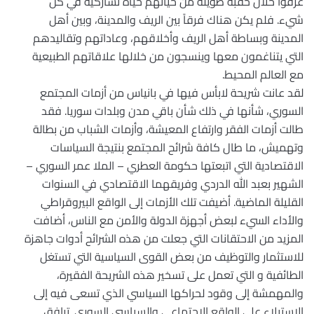
عرفوا خلال حقبة طويلة من حياتهم حياة تشاركية في كل
شيء. فلم يكن هناك فرقاً بين الريف والمدينة، وبين أهل
المدينة وبساطة أهل الريف وأخلاقهم، وعاداتهم وتقاليدهم
التي يتناغمون معها وينسجون من خلالها علاقاتهم الطبيعية
مع العالم المحيط.
لقد عانت شريحة لابأس فيها في بانياس من أزمات المجتمع
السوري، شأنها في ذلك شأن باقي مدن وبلدات سوريا. فقد
طالت أزمات الفقر وارتفاع المعيشة، وأزمات الشباب من بطالة
وتهميش، ما طال كافة شرائح المجتمع بنتيجة السياسات
الاقتصادية التي اتبعتها حكومة العطري – الملا عمر السوري –
الشهير بعبد الله الدردي وفريقهما الاقتصادي في السنوات
القليلة الماضية. أضيفت تلك الأزمات إلى الواقع البيروقراطي
والأداء السيء لبعض أجهزة الدولة والأمن مع الناس، أضافت
المزيد من الاحتقانات التي جعلت من هذه الشرائح أدوات جاهزة
للاستثمار والتوظيف من بعض القوى السياسية التي تستغل
الطائفية و التي تعمل على تسخير هذه الشريحة الفقيرة،
والمهمشة إلى وقود لحراكها السياسي الذي تسعى فيه إلى
الاستيلاء على الواقع الاجتماعي والسياسي السوري. ترافق