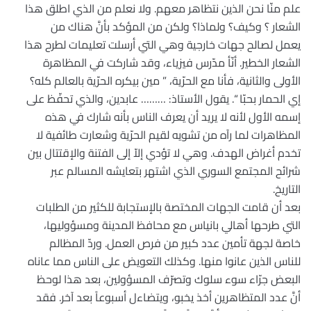
علم منّا نحن الذين نتظاهر معهم. ولا نعلم من الذي اطلق هذا
الشعار ؟ وكيف؟ ولماذا؟ ولكن من المؤكد بأنَّ هناك من
يعمل لصالح جهات خارجية وهي التي أرسلت تعليمات لطرح هذا
الشعار الخطير. أنّأ مدّرس فيزياء، وقد شاركت في المظاهرة
الأولى والثانية، فأنا مع الحرّية، ” مين بيكره الحرّية بالعالم كله؟
إي الحمار بحبّا “. يقول الأستاذ: ……… عابدين، والذي تحفّظ على
إسمه الأول لأنه لا يريد أن يعرف الناس بأنه شارك في هذه
المظاهرات لما رآه من تشويه لقيم الحرّية وشعارت طائفية لا
تخدم أغراض الهدف. وهي لا تؤدي إلاّ إلى الفتنة والإقتتال بين
شرائح المجتمع السوري الذي اشتهر بتعايشه المسالم عبر
التاريخ.
بعد أن قامت الجهات المختصة بالإستجابة للكثير من الطلبات
التي طرحها أهالي بانياس مع محافظ المدينة ومسؤوليها،
خاصة لجهة تأمين عدد كبير من فرص العمل. وردّ المظالم
للناس الذين عانوا منها. وكذلك التعويض على الناس مما عاناه
البعض جرّاء سوء سلوك وتصرّف المسؤولين، بعد هذا لوحظ
أنَّ عدد المتظاهرين أخذ يخبو، ويتضاءل أسبوعاً بعد آخر. فقد