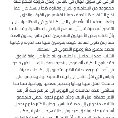
الزراعي في سوق الهال في بانياس. ولدى خروجه اجتمع عليه
مجموعة من البلطجية والزعران وقتلوه ذبحاً بالسكاكين كما
تذبح الشاة. هذا التصرف جعلنا نقشعر من القرف والخزي
والعار، ودفعنا أنا وأصحابي الذين كنا نخرج في المظاهرات إلى
التفكير آلف مرّة قبل أن نساهم ثانية في المظاهرة. وقد علمنا
بأنَّ هناك بعض الأصوليين المتطرفين الذين كانوا يعدّون العدّة
منذ زمن طويل لساعة كهذه يقومون فيها ضد الدولة وكيانها
بقصد تحقيق مشروعهم الأصولي في السلطة.
الشاب أحمد إسماعيل لا تختلف روايته كثيراً عن رواية فاروق.
فقد شرح لنا كيف أنّه فوجئ بتصرف بعض الزعران الذين خرجوا
في أحد الأيام بعد صلاة الظهر متجهين إلى كراجات مدينة
بانياس التي تقلّ الناس إلى الريف المحيط بها، وهجموا على
حافلات النقل فيها وبدأوا بتحطيم معدنها وزجاجها. مما حدا
بسائقي هذه الحافلات إلى الهروب إلى قراهم حيث أثار هذا
الأمر حفيظة أهل الريف ودبّت فيهم نخوة الحمى فتجمعوا
بالآلاف متجهين إلى مدينة بانياس . وكان الكثير منهم يحمل
أسلحة بيضاء وبنادق صيد وفي حالة هيجان عام لا يمكن
وصفه. ولكن الحمد لله، أنَّ الأمن السوري والشرطة كانوا قد