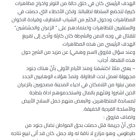
الهدف الرئيسي كان في خلق حالة من التوتر واخراج مظاهرات
كبيرة لتخضع السلطة لطلباتنا. ولكن الأخطاء التي حصلت في
المظاهرات ودخول الكثير من الشباب المتطرف وقيادة الاخوان
والسلفيين للتظاهرات واعتمادهم على ” الزعران والحشاشين”
للقتال في وجه الامن والشرطة كان كارثة وأدى إلى تفريغ
الهدف الرئيسي من هذه المظاهرات.
وعند سؤال فاروق (اسم وهمي) عن مزيد من الشرح حول
هذه النقطة، أجاب:
– يعني مثلاً اكتشفنا ومنذ الأيام الأولى بأنَّ هناك جنود
مجهولة تعمل تحت الطاولة. وتمدّ هؤلاء الوهابيين الجدد
ممن نبتوا من اللامكان في احياء المدينة مصحوبين بالزعران
الذين اشتروا ولائهم بالمال واستخدموهم اداة بلطجة
لمساندة المتظاهرين، والبعض منهم حمل السلاح الأبيض
والأسلحة الفردية الخفيفة.
واضاف فاروق :
حتى أنَّ جريمة قتل حصلت بحق المواطن نضال جنود من
طرطوس. وهو مزارع لا ناقة له ولا جمل. كان قد أتى لبيع نتاجه