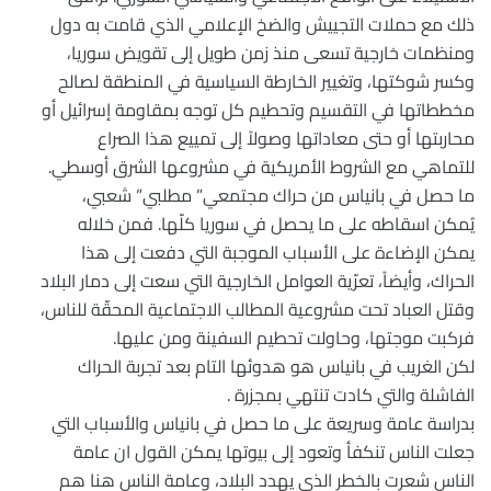
ذلك مع حملات التجييش والضخ الإعلامي الذي قامت به دول
ومنظمات خارجية تسعى منذ زمن طويل إلى تقويض سوريا،
وكسر شوكتها، وتغيير الخارطة السياسية في المنطقة لصالح
مخططاتها في التقسيم وتحطيم كل توجه بمقاومة إسرائيل أو
محاربتها أو حتى معاداتها وصولاً إلى تمييع هذا الصراع
للتماهي مع الشروط الأمريكية في مشروعها الشرق أوسطي.
ما حصل في بانياس من حراك مجتمعي” مطلبي” شعبي،
يُمكن اسقاطه على ما يحصل في سوريا كلّها. فمن خلاله
يمكن الإضاءة على الأسباب الموجبة التي دفعت إلى هذا
الحراك، وأيضاً، تعرّية العوامل الخارجية التي سعت إلى دمار البلاد
وقتل العباد تحت مشروعية المطالب الاجتماعية المحقّة للناس،
فركبت موجتها، وحاولت تحطيم السفينة ومن عليها.
لكن الغريب في بانياس هو هدوئها التام بعد تجربة الحراك
الفاشلة والتي كادت تنتهي بمجزرة .
بدراسة عامة وسريعة على ما حصل في بانياس والأسباب التي
جعلت الناس تنكفأ وتعود إلى بيوتها يمكن القول ان عامة
الناس شعرت بالخطر الذي يهدد البلاد، وعامة الناس هنا هم