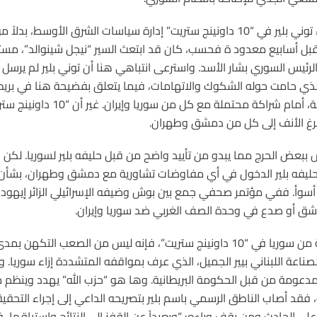
أما في بريطانيا فقد تولى رئيس الوزراء توني بلير في “10 داونينج ستريت” إدارة سياسات ا
لرئيس السوري بشار الأسد. واسترعى انتباهي هنا أن توني بلير لم ير
ذي حامت حوله الشكوك والاتهامات، فيما يتعلق بفضيحة هنا في بريطانيا
مؤخراً نافذة سياساته الخارجية مفتوحة
ممرغ الأنف إلى كل من دمشق وطهران.
ش ببعض الحرج مما يبدو من تأييد واضح من قبل حليفه بلير لسوريا. لك
م حليفه بلير الدخول في أي مفاوضات تشاورية مع دمشق وطهران، بشأن 
وأ. ففي مؤتمر صحفي جمع بين بوش وضيفه الإسرائيلي الزائر إيهود أ
شق أو صدع في وحدة الصف الغربي ضد سوريا وإيران.
وبالنظر للتصريحات والمواقف الصريحة من سوريا في “10 داونينج ستريت”، فإنه ليس من
الصناعة اللبناني بيير الجميل، الذي عرف بمواقفه المتشددة إزاء سوريا. وي
نها مدعومة من قبل الحكومة البريطانية. وها هو “حزب الله” يهدد وينظ
 فقد أصاب الناطق الرسمي باسم بلير بتصريحه الداعي إلى إجراء التحقي
لى الحادث ومن يقف وراءه: “وبعيداً عن القفز إلى النتائج واستباقها،