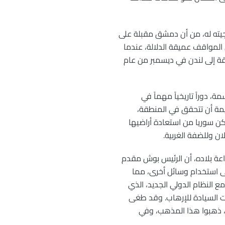
 في عام 2002، على رغم تحذيرات وزارة خارجيته له، من أن دمشق مقبلة على
ن المواقف عميقة الدلالة، عندما
قة إلى لندن في ديسمبر من عام
ية البريطانية، الدولة السورية البالغ تعداد سكانها نحواً من 18 مليون نسمة، دوراً تاريخياً مهماً في
ديمة أن تتحقق في المنطقة،
ن سوريا من استعادة أراضيها
ان وللضفة الغربية.
ذاعة بلاده، أن الرئيس بوش مقدم
ى استخدام وسائل أخرى، مما
 النظام الدولي الجديد، الذي
ات السيادة للإرهاب. وقد طغى
، ذهبوا هذا المذهب، وفي