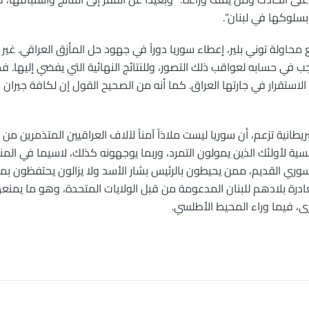
بسلوكها في لبنان”.
محاولة توني بلير، إعطاء سوريا دوراً في جهود حل المأزق العراقي. غير 
يجب في حسابه لعواقب ذلك التصور، وللنتائج النهائية التي يفضي إليها. فمما
لاستقرار في جارتها العراق. كما أنه من الصحيح القول إن لكافة جيران ا
يطانية تزعم، أن سوريا ليست ملاذاً آمناً لآلاف العراقيين المتذمرين م
ية لأولئك الذين يمولون التمرد، وربما يوجهونه كذلك، لاسيما في المنا
ري القديم، ممن يحيطون بالرئيس بشار الأسد ولا يزالون يحتفظون 
غادرة بلادهم للبنان المدعومة من قبل الولايات المتحدة، وهو ما يم
رى، فيما وراء المحيط الأطلسي.