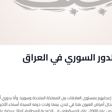
لدور السوري في العراق
انية، إعجابهم بمستوى العلاقات بين المملكة المتحدة وسوريا، وأنا بدو
جال أمراض العيون هنا في لندن، بينما ولدت حرمه السيدة أسماء الأخ
بشار الأسد المنصب الرئاسي في يوليو من عام 2000، علق المسؤولون في الخارجية البريطاني