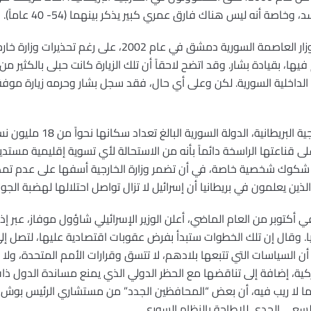
خاصة أنه ليس هناك فارق عمري كبير يذكر بينهما (54- 40 عاماً).
وكان توني بلير قد استجمع شجاعته وزار العاصمة السورية دمشق
ا، بقيادة بشار. وقد اتضح لاحقاً أن تلك الزيارة كانت حبلى بالكثير م
 الداخلية السورية. لكن وعلى أي حال، فقد سجل بشار وحرمه زيارة موف
وإحقاقاً للحق، فقد أعطت وزارة الخارج
على قناعتها الراسخة دائماً بأنه من الاستحالة لأي تسوية إقليمية مست
ي شكوك شخصية خاصة، في أن تضمر وزارة الخارجية أسفها على عدم تمك
ين يعلمون في بريطانيا أن إسرائيل لا تزال تواصل احتلالها لهضبة الجول
 أكتوبر من العام الماضي، أعلن الوزير الإسرائيلي شاؤول موفاز، عبر إ
. وقال إن تلك الخطوات ستبدأ بفرض عقوبات اقتصادية عليها، لتصل إل
لسياسات التي تتبعها بلادهم، لا تتسق وقرارات الأمم المتحدة، ولا مع
ركية، إضافة إلى تناقضها مع الحظر الدولي الذي يمنع مساندة الدول ذ
مما لا ريب فيه، أن بعض “المحافظين الجدد” من مستشاري الرئيس بوش
لسعي الجدي للإطاحة بالنظام السوري.