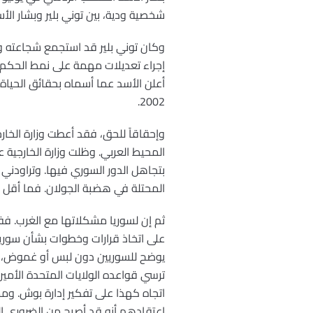
شخصية ودية، بين توني بلير وبشار الأسد، و
إجراء تعديلات مهمة على نمط الحكم فيه
أعلن الأسد عما أسماه بحقائق الحياة
2002.
المحيط العربي. وظلت وزارة الخارجية 
بتجاهل الدور السوري فيها. وتراودن
المحتلة في هضبة الجولان. فما أقل الذ
ثم إن لسوريا مشكلاتها مع الغرب. ففي
على اتخاذ قرارات وخطوات بشأن سوريا
يوضح للسوريين دون لبس أو غموض، أن ا
ترسي قواعده الولايات المتحدة الأمي
اتجاه كهذا على تفكير إدارة بوش. و
اعتقادهم أنه قد أصبح من الضروري ا