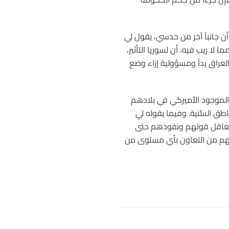
أن جانباً آخر من حدسي، يقول لي
 لا ريب فيه، أن لسوريا التأثير،
لعراق يداً ومسؤولية إزاء وضع
ن الموجود الأميركي في بلادهم
طق السُّنية. وفيما يقوله لي
بمعاقل قوتهم ونفوذهم حتى
نعهم من التعاون بأي مستوى من