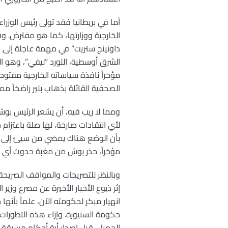
داونينج ستريت” في مهمة عاجلة إلى ا
الشرق أوسطية، اللورد “ليفي”، وهو ال
الصحفية القائلة بذهاب بلير راضخاً 
ومما لا ريب فيه، أن يشعر الرئيس بو
لأي انتقادات صارخة، لها صلة باعتزا
بأن الوضع هناك يمضي من سيئ إلى أس
مؤخراً، حذر بوش من مغبة حدوث أي 
إثر ذيوع الأخبار الأخيرة عن مصرع وزير 
انهيار مبكر لحكومته الآن، علماً بأ
حكومة السنيورة. وإزاء هذه التطورات،
الجميل، قبل إصدار أية أحكام مسبقة ع