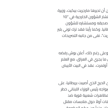
لشرق الأوسط، بدلاً من أن تديرها مارجريت بيكيت، وزيرة
الخارجية ووزارتها، كما هو مفترض. وقبل أسابيع معدود ة فحسب، كان قد ابتعث السير “نيجل شينوالد”، مستشار الشؤون الخارجية في “10
سل صديقه ومستشاره للشؤون
. وكما رأينا فقد ترك توني بلير
، أمام شراكة محتملة مع كل من سوريا وإيران. غير أن “10 داونينج ستريت”، نفى من جانبه التصريحات
ن وعلى رغم ذلك، أعلن بوش رفضه
ما يجري في العراق، مع العلم
ولمرت، عقد في البيت الأبيض
 الصعب التكهن بمدى الحرج الذي أصيبت بريطانيا، على
واجه رئيس الوزراء اللبناني خطر
م مظاهرات شعبية قوية ضد
قات أولاً حول ملابسات مقتل
 فإن جزءاً من حكم الحكومة