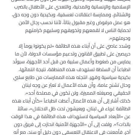
الإسلامية والإنسانية والمدنية، والتعدي على الأطفال بالضرب
والشتائم، وممارسة اعتقالات تعسفية، وبكيدية دون وجه حق،
هو عمل مرفوض وغير مقبول بتاتاً، لأننا نحسب رجال الأمن
لحماية الناس لا لقمعهم وتخويفهم وسلبهم كرامتهم
وحرمتهم».
وشدد عاصي على أن أبناء هذه الطائفة «لم يكونوا يوماً إلا
حريصين على تطبيق القانون وتدعيم مؤسسات الدولة، لأن ما
يمارس من ضغوط وأعمال سلبية من قبل أحد الأجهزة، سيولّد
انطباعاً أن السلطة تستهدف هذه المنطقة، نتيجة انتمائها،
بكيدية سياسية وقهر، انتجته هذه الممارسات من طابع سلبي
وحال تشنج عامة، وأن هذه الأعمال لا تعبّر عن وجه لبنان
الحقيقي وصيغته المميزة، ولن تكون في مصلحة أحد».
كذلك أشار إلى أن هذه الأعمال أعطت انطباعاً «كأن أبناء هذه
الطائفة غرباء في لبنان، ويعيشون تحت ظل الاحتلال»، سائلاً
عن «الأبعاد السياسية لاستهداف هذه الطائفة في هذا الوقت
بالذات؟». ولفت إلى أن «الأجهزة الأمنية انحازت إلى فريق دون
آخر، فأمعنت في الاعتقال التعسفي دون دليل أو سند، مع أنه