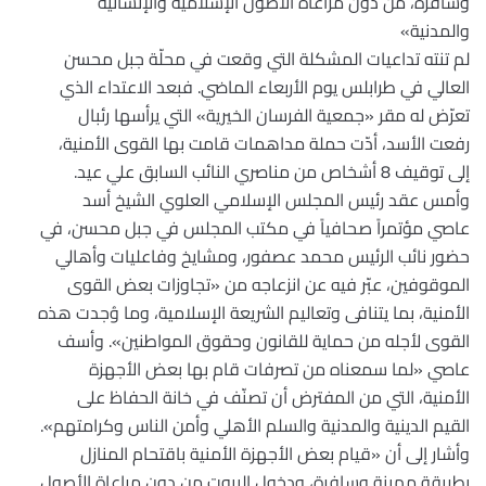
وسافرة، من دون مراعاة الأصول الإسلامية والإنسانية
والمدنية»
لم تنته تداعيات المشكلة التي وقعت في محلّة جبل محسن
العالي في طرابلس يوم الأربعاء الماضي. فبعد الاعتداء الذي
تعرّض له مقر «جمعية الفرسان الخيرية» التي يرأسها رئبال
رفعت الأسد، أدّت حملة مداهمات قامت بها القوى الأمنية،
إلى توقيف 8 أشخاص من مناصري النائب السابق علي عيد.
وأمس عقد رئيس المجلس الإسلامي العلوي الشيخ أسد
عاصي مؤتمراً صحافياً في مكتب المجلس في جبل محسن، في
حضور نائب الرئيس محمد عصفور، ومشايخ وفاعليات وأهالي
الموقوفين، عبّر فيه عن انزعاجه من «تجاوزات بعض القوى
الأمنية، بما يتنافى وتعاليم الشريعة الإسلامية، وما وُجدت هذه
القوى لأجله من حماية للقانون وحقوق المواطنين». وأسف
عاصي «لما سمعناه من تصرفات قام بها بعض الأجهزة
الأمنية، التي من المفترض أن تصنّف في خانة الحفاظ على
القيم الدينية والمدنية والسلم الأهلي وأمن الناس وكرامتهم».
وأشار إلى أن «قيام بعض الأجهزة الأمنية باقتحام المنازل
بطريقة مهينة وسافرة، ودخول البيوت من دون مراعاة الأصول