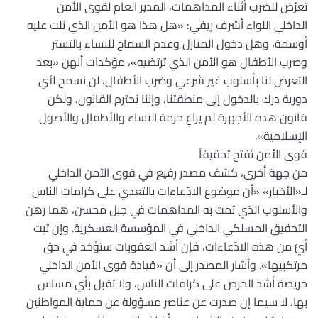
تعرّض للضرب أثناء المداهمات، المدير العام لقوى الأمن
الداخلي اللواء أشرف ريفي: «هل هذا هو الأمن الذي نلت عليه
أوسمة، وهل دخول المنازل وعدم السماح للنساء بالتستر
وضرب الأطفال هو الأمن الذي ترتضيه»، مؤكدات أنهن «بعد
التعرض لنا بأسلوب غير شرعي وضرب الأطفال، لن نسمح لأي
دورية درك بالدخول إلى منطقتنا، وإننا نحترم القانون، ولكن
قانون هذه الأجهزة لم يراعِ حرمة النساء والأطفال والأصول
الإسلامية».
قوى الأمن تفتح تحقيقاً
من جهة أخرى، كشف مصدر رفيع في قوى الأمن الداخلي
لـ«الأخبار» «أن موضوع الادّعاءات بالتعدي على كرامات الناس
والأسلوب الذي تمت به المداهمات في جبل محسن، هما رهن
التحقيق المسلكي الداخلي في المؤسسة العسكرية. وإن ثبت
أيٌّ من هذه الادّعاءات، فإن أشد العقوبات ستؤخذ في حق
مرتكبيها». وأشار المصدر إلى أن «قيادة قوى الأمن الداخلي
حريصة أشد الحرص على كرامات الناس، ولا تقبل بأي مساس
بها، لا سيما إن صدرت عن عناصر مسؤولة عن حماية المواطنين