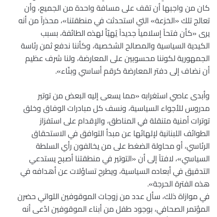
كان من واجبها أن تقف على مسافة واحدة من الجميع، وأن
تعالج تلك «الخزعة» التي استحدثت في منطقتنا»، محذراً من أنه
يرى «كأن فتحاً إسلامياً جديداً يُهيّأ لهذه الطائفة، بسبب
الكيدية السياسية والمصالح الشخصية، وكأننا ندفع ثمن رئاسة
الجمهورية لكوننا محسوبين على المعارضة، ولنا شرف عظيم
أن نضاف إلى دفتر المعارضة كرقم أساسي وبنّاء».
وأبدى عاصي استغرابه «مما يسعى إليه البعض من توتير
مدروس للأجواء السياسية، ونسف كل مبادرات الوفاق وخلق
توترات أمنية متنقلة في المناطق، والإقدام على استفزاز
الطوائف اللبنانية لإلهائها عن مبدأ التوافق في الاستحقاق
الرئاسي، أو محاولة الضغط على من يخالفون رأي السلطة
السياسي»، لافتاً إلى أن «التوتير في منطقتنا أصبح يستدعي
التدقيق في أبعاده السياسية، ويطرح تساؤلات عن أهدافه في
هذه الفترة الحرجة».
في موازاة ذلك، سأل عدد من زوجات الموقوفين اللواتي حضرن
المؤتمر الصحافي، بوجود طفل من أبناء الموقوفين ادّعى أنه