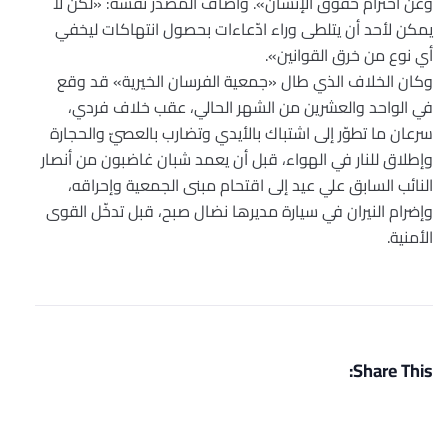
وعن احترام حقوق الإنسان». وأضاف المصدر نفسه: «لكن لا
يمكن لأحد أن يتلطى وراء ادّعاءات بحصول انتهاكات ليخفي
أي نوع من خرق القوانين».
وكان الخلاف الذي طال «جمعية الفرسان الخيرية» قد وقع
في الواحد والعشرين من الشهر الحالي، عقب خلاف فردي،
سرعان ما تطوّر إلى اشتباك بالأيدي وتضارب بالعصيّ والحجارة
وإطلاق للنار في الهواء، قبل أن يعمد شبان غاضبون من أنصار
النائب السابق علي عيد إلى اقتحام مبنى الجمعية وإحراقه،
وإضرام النيران في سيارة مديرها نضال صبح، قبل تدخّل القوى
الأمنية.
Share This: