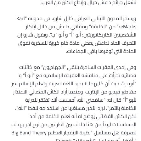
تشعل جرائم داعش خيال وإبداع الكثير من العرب.
ويسخر المدون اللبناني العراقي كارل شارو، في مدونته “Karl
reMarks” من “الخليفة” ومقاتلي داعش من خلال ابتكار
الشخصيتين الكاريكاتوريتين: أبو “أ” و أبو “ب”. ويقول شارو إن
التطرف الحاد لداعش يعطي مادة خام كبيرة للسخرية تفوق
المادة التي توفرها باقي الجماعات.
وفي إحدى الفقرات الساخرة يلتقي “الجهاديون” مع كائنات
فضائية تجرأت على مناقشة العقيدة الإسلامية مع “أبو أ” و
“أبو ب”، حيث أن كليهما لا يجيد اللغة العربية وتعلم الإسلام عبر
مقاطع فيديو من الإنترنت. وعندما أراد الكائن الفضائي الاعتذار
لأبو “أ” قال له: “سامَحني الله، أحسست أنك تفتقر للدراية
الكاملة بالأمر”، ليرد الأخير مستغربا عن استخدامه للفظ “الله”،
لكن الكائن الفضائي يوضح له أنه تعلم الكلمة من أحد
المسلسلات ليبدأ من هنا خلاف بين الطرفين من نوع آخر يهدف
لمعرفة هل مسلسل “نظرية الانفجار العظيم Big Band Theory
” أفضل أم مسلسل “الأصدقاء” Friends.