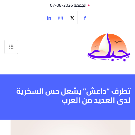
الجمعة 2026-08-07
تطرف “داعش” يشعل حس السخرية
لدى العديد من العرب