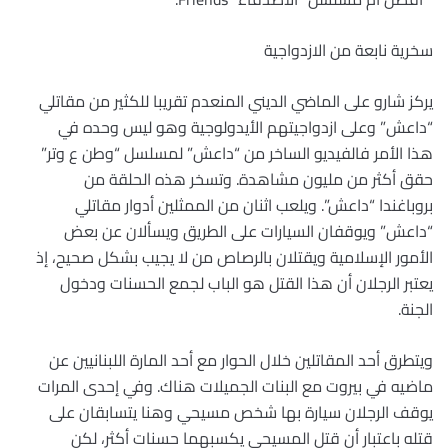
سخرية نابعة من الازدواجية
يركز شارو على الماضي الديني المنعدم تقريبا للكثير من مقاتلي
“داعش” وعلى ازدواجيتهم الأيدولوجية وهو ليس وحده في
هذا الأمر فالفيديو الساخر من “داعش” لمسلسل “وطن ع وتر”
حقق أكثر من مليون مشاهدة. وتسخر هذه الحلقة من
بروباغندا “داعش”. ويلعب اثنان من الممثلين أدوار مقاتلي
“داعش” ويوقفان السيارات على الطريق ويسألان عن بعض
الأمور الإسلامية ويقتلان بالرصاص من لا يجيب بشكل صحيح، إذ
يعتبر الرجلان أن هذا القتل هو الباب لجمع الحسنات ودخول
الجنة.
ويتطرق أحد المقاتلين خلال الحوار مع أحد المارة اللبنانيين عن
ماضيه في بيروت مع البنات الجميلات هناك. وفي إحدى المرات
يوقف الرجلان سيارة بها شخص مسيحي وهنا يتسابقان على
قتله باعتبار أن قتل المسيحي يكسبهما حسنات أكثر، لكن