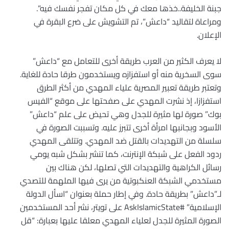
جبنة الخليفة..خذها معك في كل مكان تفجر نفسك فيه”.
ومراعاة لتقاليد “داعش”، تم التشويش على ضرع البقرة في
الإعلان.
لا يعرف الكثير من العرب طريقة أخرى للتعامل مع “داعش”
سوى السخرية منه أو استفزازه ويستخدمون طرقا حادة للغاية.
وتعتبر طريقة تعبير المصرية علياء المهدي من أكثر الطرق
استفزازا، إذ نشرت المهدي على صفحتها على موقع “الفيس
بوك” صورة لها مثيرة للجدل وهي تحيض على علم “داعش”
الأسود وبجانبها امرأة أخرى تتبرز عليه. وتسببت الصورة في
سلسلة من التهديدات بالقتل ضد المهدي. وتتلقى المهدي
ردود الفعل على شبكة الإنترنت، كما تنشر بشكل شبه يومي
رسائل الكراهية والتهديدات التي تصلها، لكن هناك بين
مستخدمي الشبكة العنكبوتية من يرى فيها الملهمة للتصدي
لـ”داعش” بطريقة حادة. وفي إطار حملة بعنوان “اسأل الدولة
الإسلامية” #AskIslamicState على تويتر، نشر أحد المستخدمين
الصورة المثيرة للجدل لعلياء المهدي معلقا عليها بعبارة: “قل