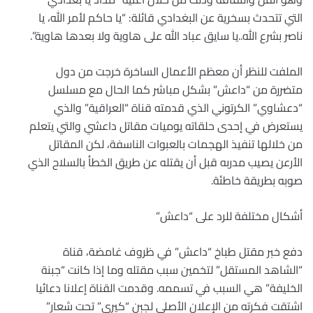
التي تتحدث بسخرية عن البغدادي قائلة: “يا حاكم لأمر الله، يا
ناصر بشرع الله..يا سايق عباد الله على هاوية ولا بعدها هاوية”.
الملفت للنظر أن معظم الأعمال الساخرة خرجت من دول
متضررة من “داعش” بشكل مباشر كما الحال مع مسلسل
“دعشاوي” الكرتوني الذي قدمته قناة “العراقية” والذي
يستعرض في إحدى حلقاته يوميات مقاتل داعشي والتي يتعلم
من خلالها تنفيذ الهجمات بالعبوات الناسفة، لكن المقاتل
الأرعن يصيب مدربه قبل أن يقتله عن طريق الخطأ بالسلاح الذي
صوبه بطريقة خاطئة.
أشكال مختلفة للرد على “داعش”
دفع خبر مقتل طباخ “داعش” في ظروف غامضة، قناة
“الشاهد المستقل” لتخمين سبب مقتله وما إذا كانت “جبنة
الخليفة” هي السبب في تسممه. وقدمت القناة إعلانا دعائيا
اشتقت فكرته من الإعلان الأصلي لجبن “كيري” تحت شعار”