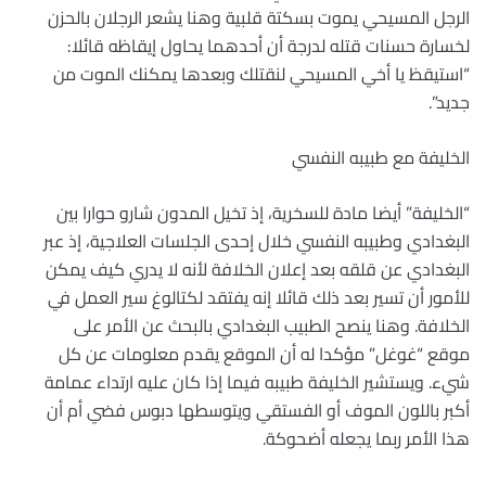
الرجل المسيحي يموت بسكتة قلبية وهنا يشعر الرجلان بالحزن
لخسارة حسنات قتله لدرجة أن أحدهما يحاول إيقاظه قائلا:
“استيقظ يا أخي المسيحي لنقتلك وبعدها يمكنك الموت من
جديد”.
الخليفة مع طبيبه النفسي
“الخليفة” أيضا مادة للسخرية، إذ تخيل المدون شارو حوارا بين
البغدادي وطبيبه النفسي خلال إحدى الجلسات العلاجية، إذ عبر
البغدادي عن قلقه بعد إعلان الخلافة لأنه لا يدري كيف يمكن
للأمور أن تسير بعد ذلك قائلا إنه يفتقد لكتالوغ سير العمل في
الخلافة. وهنا ينصح الطبيب البغدادي بالبحث عن الأمر على
موقع “غوغل” مؤكدا له أن الموقع يقدم معلومات عن كل
شيء. ويستشير الخليفة طبيبه فيما إذا كان عليه ارتداء عمامة
أكبر باللون الموف أو الفستقي ويتوسطها دبوس فضي أم أن
هذا الأمر ربما يجعله أضحوكة.