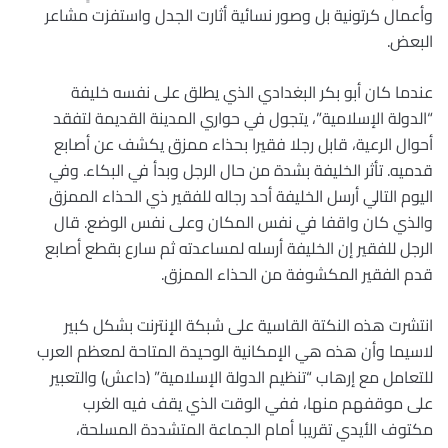
وأعمال كرتونية بل وصور نسائية أثارت الجدل واستفزت مشاعر
البعض.
عندما كان أبو بكر البغدادي الذي يطلق على نفسه خليفة
“الدولة الإسلامية”، يتجول في حواري المدينة القديمة لتفقد
أحوال الرعية، قابل رجلا فقيرا بحذاء ممزق يكشف عن أصابع
قدميه. تأثر الخليفة بشدة من حال الرجل وبدأ في البكاء. وفي
اليوم التالي أرسل الخليفة أحد رجاله للفقير ذي الحذاء الممزق
والذي كان واقفا في نفس المكان وعلى نفس الوضع. قال
الرجل للفقير إن الخليفة أرسله لمساعدته ثم سارع بقطع أصابع
قدم الفقير المكشوفة من الحذاء الممزق.
انتشرت هذه النكتة القاسية على شبكة الإنترنت بشكل كبير
لاسيما وأن هذه هي الإمكانية الوحيدة المتاحة لمعظم العرب
للتعامل مع إرهاب “تنظيم الدولة الإسلامية” (داعش) والتعبير
على موقفهم منها، ففي الوقت الذي يقف فيه الغرب
مكتوف الأيدي تقريبا أمام الجماعة المتشددة المسلحة،