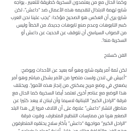
وكما الحال مع من يعتمدون السخرية كطريقة للتعبير ، يواجه
شارو تهمة الابتذال لتقديمه هذه الأعمال ضد “داعش”، لكن
شارو يرى أن العكس هو الصحيح مؤكدا: “يجب علينا نحن العرب
كسر التابوهات وعدم صنع تابوهات جديدة. من الخطأ وليس
من الصواب السياسي أن نتوقف عن الحديث عن داعش أو
السخرية منه”.
الفن كسلاح
لكن ثمة أمر يقره شارو وهو أنه بعيد عن الأحداث ويوضح:
“أعيش في لندن ولست متضررا من الأمر بشكل مباشر وهو أمر
يضعني في وضع مريح يمكنني من إنجاز هذه الأمور”. ويختلف
هذا الوضع مع عناصر أخرى تعتمد أيضا السخرية كما الحال مع
فرقة “الراحل الكبير” اللبنانية لاسيما وأن لبنان لا يبعد كثيرا عن
مناطق انتشار “داعش” علاوة على أن الآلاف فروا إلى هذا البلد
الصغير هربا من ممارسات التنظيم المتطرف. وقررت فرقة
“الراحل الكبير” مواجهة “داعش” بأكثر سلاح يحتقره المتطرفون
وهو الفن والثقافة وذلك من خلال أغنية “مداد يا بغدادي”